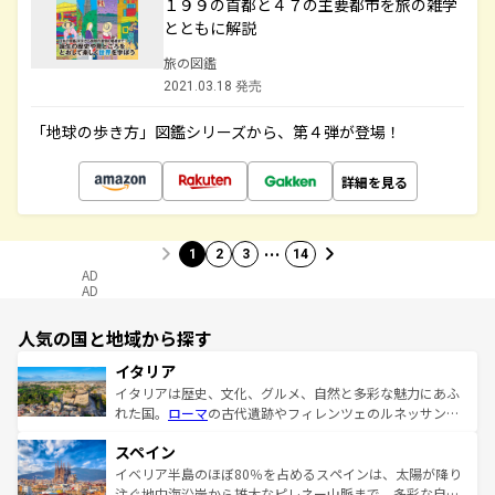
１９９の首都と４７の主要都市を旅の雑学
とともに解説
旅の図鑑
2021.03.18 発売
「地球の歩き方」図鑑シリーズから、第４弾が登場！
詳細を見る
…
1
2
3
14
AD
AD
人気の国と地域から探す
イタリア
イタリアは歴史、文化、グルメ、自然と多彩な魅力にあふ
れた国。
ローマ
の古代遺跡やフィレンツェのルネッサンス
美術、ヴェネツィアの運河など、歴史あるスポットはもち
スペイン
ろん、トスカーナの美しい田園風景やアマルフィ海岸の絶
景など、自然景観も見逃せない。観光の合間には、本場の
イベリア半島のほぼ80％を占めるスペインは、太陽が降り
ピザやパスタなど、絶品のイタリア料理を堪能することも
注ぐ地中海沿岸から雄大なピレネー山脈まで、多彩な自然