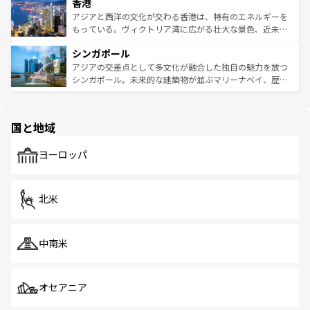
香港
とつ。フォーやバインミー、ベトナムコーヒーなどは、ぜ
の活気が交差している。北部ではチェンマイなどの山岳地
ひ現地で味わいたい。どの地域を訪れてもあたたかい人々
帯で自然と触れ合い、南部ではプーケットやクラビの美し
アジアと西洋の文化が交わる香港は、特有のエネルギーを
が旅行者を迎えてくれるので、きっと忘れられない旅にな
いビーチでリゾート気分を楽しむことができる。タイ料理
もっている。ヴィクトリア湾に広がる壮大な景色、近未来
るはずだ。 なお、新着のベトナム情報は
コンテンツ一覧
を
は世界的に有名で、屋台から高級レストランまで味覚を刺
的なアートスポット、そして歴史と現代が融合した町並
参照してほしい。
シンガポール
激する。気候は一年中温暖で、どの季節にも異なる楽しみ
み、どこを訪れても感動するはず。観光スポットが密集し
が待っている。親しみやすいタイの人々、仏教を中心とし
ており、効率よく見どころを回れるのも魅力。息をのむよ
アジアの交差点として多文化が融合した独自の魅力を放つ
た文化、そして多様な観光資源が、訪れる旅人を魅了し続
うな絶景から文化的な体験まで、香港を存分に楽しみ尽く
シンガポール。未来的な建築物が並ぶマリーナベイ、歴史
ける。 なお、新着のタイ情報は
コンテンツ一覧
を参照して
そう。 なお、新着の香港情報は
コンテンツ一覧
を参照して
と伝統を感じられるエスニックタウン、多数の緑豊かな公
ほしい。
ほしい。
園や自然保護区など、自然が調和した近代的な景観と文化
の多様性あふれるカラフルな町は、どこを歩いても新しい
国と地域
発見がある。さらに、治安のよさや充実した公共交通機関
も、旅行者にとっては魅力的なポイント。グルメも豊富
で、ホーカーズは地元の風情を楽しめる外せないスポット
ヨーロッパ
だ。訪れる人を飽きさせないシンガポールで、多様な魅力
を体感しよう。 なお、新着のシンガポール情報は
コンテン
ツ一覧
を参照してほしい。
北米
中南米
オセアニア