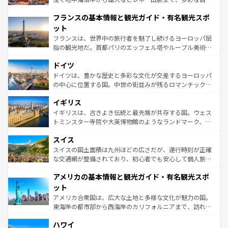
できる。朝目覚めてから夜眠るまで、すべての瞬間を楽し
と文化が詰まったヨーロッパ屈指の旅行先だ。多様な地域
フランスの基本情報と観光ガイド・有名観光スポ
ませてくれるイタリアで、忘れられない旅をしてみよう！
文化が根付くこの国では、情熱的なフラメンコ、熱気あふ
なお、新着のイタリア情報は
コンテンツ一覧
を参照してほ
れる闘牛、そして美味しいタパスが生活の一部となってい
ット
しい。
る。首都マドリードの洗練された雰囲気や、バルセロナの
フランスは、世界中の旅行者を魅了し続けるヨーロッパ屈
アートに溢れた街角から、地方では古代ローマ遺跡や中世
指の観光地だ。首都パリのエッフェル塔やルーブル美術館
の城塞都市、穏やかなビーチリゾートまで多彩な表情を見
といった象徴的なスポットから、田舎町の古風な美しさま
せる。地方によって風土や気候が異なるスペインはその個
ドイツ
で、幅広い魅力が詰まっている。華麗な宮殿、歴史的な大
性で訪れる人を魅了する。 なお、新着のスペイン情報は
コ
聖堂、美しいビーチ、そして豊かな自然が、訪れる者を心
ドイツは、豊かな歴史と多彩な文化が交差するヨーロッパ
ンテンツ一覧
を参照してほしい。
から魅了する。また、フランスは美食の国としても知ら
の中心に位置する国。中世の街並みが残るロマンチック街
れ、フランス料理はユネスコ無形文化遺産にも登録されて
道から、未来を先取りするようなモダンな都市まで多様な
イギリス
いる。シャンパンの発祥地であるランス、プロヴァンスの
顔を持つこの国は、どこを歩いても飽きることがない。ベ
香り高いラベンダー畑など、多彩な楽しみ方が可能だ。さ
ルリンの文化的活気、バイエルン州のアルプスの絶景、そ
イギリスは、古きよき伝統と最先端が共存する国。ウェス
らに、パリ以外の地域にも魅力が溢れており、どの街角に
してライン川沿いのワイン畑といった風景は必見。ビール
トミンスター寺院や大英博物館のようなランドマーク、歴
も豊かな歴史と文化が息づいている。パリ以外の個性あふ
とソーセージを味わいながら地元の人と過ごす楽しい時間
史ある大学都市、美しい丘陵地帯や牧歌的な風景など、エ
れる地方に足を運ぶとそれぞれで全く異なる文化を体験で
スイス
は、お酒好きな人にはぜひ体験してほしい。 なお、新着の
リアごとに異なる魅力がある。また、優雅なアフタヌーン
きるだろう。 なお、新着のフランス情報は
コンテンツ一覧
ドイツ情報は
コンテンツ一覧
を参照してほしい。
ティー、ビール好きにはたまらない英国パブ、サッカー観
スイスの国土面積は九州ほどの広さだが、運行時刻が正確
を参照してほしい。
戦など、本場だからこそできる体験も豊富。イギリスを旅
な交通網が整備されており、初心者でも安心して個人旅行
して楽しみつくそう。 なお、新着のイギリス情報は
コンテ
を楽しめる。日本同様に時刻表どおりの旅が可能だ。中世
アメリカの基本情報と観光ガイド・有名観光スポ
ンツ一覧
を参照してほしい。
の建物がそのまま残る町や、スイスならではのユニークな
博物館もあり、アルプス観光だけでなく町歩きも満喫する
ット
ことができる。国民の所得が高いため物価も高いが、旅行
アメリカ合衆国は、広大な土地と多様な文化が魅力の国。
者向けの交通パス提供のサービスもあり、うまく活用すれ
東海岸の都市部から西海岸のカリフォルニアまで、訪れる
ば市内交通費無料で観光を楽しむこともできる。 なお、新
場所ごとに異なる風景と体験が待っている。ニューヨーク
着のスイス情報は
コンテンツ一覧
を参照してほしい。
ハワイ
のような巨大都市は、観光、ショッピング、エンターテイ