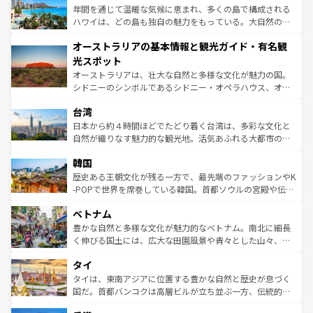
ンメントが詰まった刺激的なスポットだ。一方、アメリカ
年間を通じて温暖な気候に恵まれ、多くの島で構成される
西部には大自然が広がり、グランドキャニオンやイエロー
ハワイは、どの島も独自の魅力をもっている。大自然の神
ストーン国立公園といった絶景が堪能できる。さらに、南
秘を感じたいなら、火山が生み出した壮大な景観を誇るハ
オーストラリアの基本情報と観光ガイド・有名観
部のニューオーリンズでは、音楽と美食が融合した独特の
ワイ島は見逃せない。また、定番の観光地といえばオアフ
文化が魅力。旅行者はアメリカの各地域で異なる魅力を楽
島だが、静かな自然を求めるならマウイ島やカウアイ島が
光スポット
しみながら、その多様性と豊かな歴史を感じることができ
おすすめ。エメラルドグリーンに輝く海をはじめ、豊かな
オーストラリアは、壮大な自然と多様な文化が魅力の国。
るだろう。車でのロードトリップや列車の旅も、アメリカ
文化や歴史が息づいている。「アロハスピリット」と呼ば
シドニーのシンボルであるシドニー・オペラハウス、オー
ならではの贅沢な旅のスタイルだ。 なお、新着のアメリカ
れるおもてなしの心で訪れる人々を迎えてくれるハワイの
ストラリア東海岸北部に広がる大サンゴ礁地帯グレートバ
情報は
コンテンツ一覧
を参照してほしい。
人々、おいしいローカルフードやハワイアンミュージッ
台湾
リアリーフや大陸中央部にそびえるウルル（エアーズロッ
ク、伝統的なフラダンスなど、すべてがハワイの魅力を彩
ク）、タスマニアの美しい原生林やケアンズの熱帯雨林な
日本から約４時間ほどでたどり着く台湾は、多彩な文化と
っている。訪れるたびに新しい発見と感動が待っているハ
ど、見どころがたくさん。また、カフェやワイン、オージ
自然が織りなす魅力的な観光地。活気あふれる大都市の台
ワイを、存分に味わってほしい。 なお、新着のハワイ情報
ービーフなどの食文化も豊かで、美味しいものであふれて
北やノスタルジックな町並みが人気な九份（ジォウフェ
は
コンテンツ一覧
を参照してほしい。
韓国
いる。アクティビティも充実しており、サーフィンやダイ
ン）、静ひつな山岳地帯である台湾東部など、都市の喧騒
ビング、ハイキングなど、アウトドア好きにはたまらな
と山間の静けさが共存しており、訪れる人に新しい発見と
歴史ある王朝文化が残る一方で、最先端のファッションやK
い。オーストラリアの多彩な魅力を存分に味わいつくそ
驚きをもたらしてくれる。また、奥深い台湾の食文化も魅
-POPで世界を席巻している韓国。首都ソウルの宮殿や伝統
う。 なお、新着のオーストラリア情報は
コンテンツ一覧
を
力で、夜市などの屋台グルメから高級料理、ヘルシーで美
家屋が並ぶエリアでは韓国の歴史と文化に浸ることがで
参照してほしい。
ベトナム
容にもいいと評判のスイーツなど、バラエティ豊かな料理
き、地方に足を延ばせば四季折々の自然美を楽しむことが
が味わえる。 なお、新着の台湾情報は
コンテンツ一覧
を参
できる。そして、キムチや焼肉、絶品のストリートフード
豊かな自然と多様な文化が魅力的なベトナム。南北に細長
照してほしい。
まで、さまざまな韓国料理が待っている。夜には、韓国な
く伸びる国土には、広大な田園風景や青々とした山々、世
らではのナイトライフも堪能できる。あたたかいホスピタ
界遺産に登録された壮大な自然景観が点在し、都市部では
タイ
リティに包まれながら、韓国の多彩な魅力を心ゆくまで味
急速な発展と共に伝統が息づく。ハノイの古い町並みやホ
わってみてほしい。 なお、新着の韓国情報は
コンテンツ一
ーチミン市のフランス統治時代の建物も、独特の雰囲気を
タイは、東南アジアに位置する豊かな自然と歴史が息づく
覧
を参照してほしい。
醸し出している。また、バラエティの豊かさとおいしさで
国だ。首都バンコクは高層ビルが立ち並ぶ一方、伝統的な
世界中の食通を魅了してやまないベトナム料理も魅力のひ
寺院や市場がいたるところに点在し、古きよき文化と現代