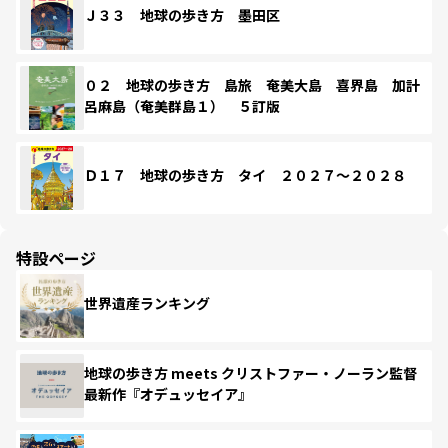
Ｊ３３ 地球の歩き方 墨田区
０２ 地球の歩き方 島旅 奄美大島 喜界島 加計
呂麻島（奄美群島１） ５訂版
Ｄ１７ 地球の歩き方 タイ ２０２７～２０２８
特設ページ
世界遺産ランキング
地球の歩き方 meets クリストファー・ノーラン監督
最新作『オデュッセイア』