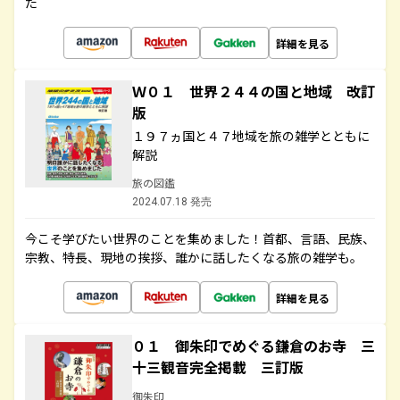
た
詳細を見る
Ｗ０１ 世界２４４の国と地域 改訂
版
１９７ヵ国と４７地域を旅の雑学とともに
解説
旅の図鑑
2024.07.18 発売
今こそ学びたい世界のことを集めました！首都、言語、民族、
宗教、特長、現地の挨拶、誰かに話したくなる旅の雑学も。
詳細を見る
０１ 御朱印でめぐる鎌倉のお寺 三
十三観音完全掲載 三訂版
御朱印