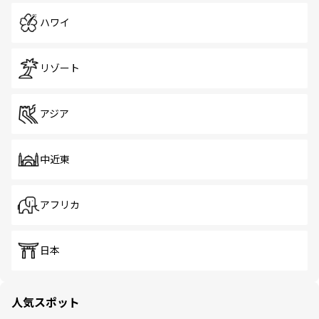
ハワイ
リゾート
アジア
中近東
アフリカ
日本
人気スポット