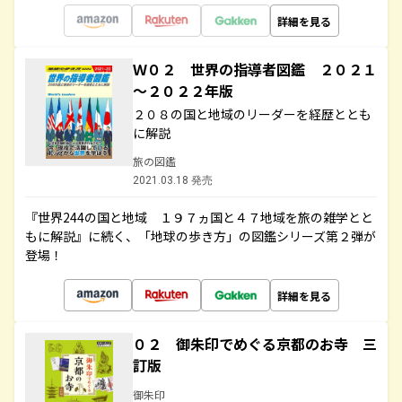
詳細を見る
Ｗ０２ 世界の指導者図鑑 ２０２１
～２０２２年版
２０８の国と地域のリーダーを経歴ととも
に解説
旅の図鑑
2021.03.18 発売
『世界244の国と地域 １９７ヵ国と４７地域を旅の雑学とと
もに解説』に続く、「地球の歩き方」の図鑑シリーズ第２弾が
登場！
詳細を見る
０２ 御朱印でめぐる京都のお寺 三
訂版
御朱印