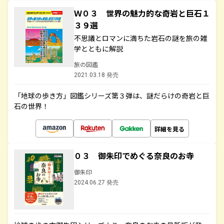
Ｗ０３ 世界の魅力的な奇岩と巨石１
３９選
不思議とロマンに満ちた岩石の謎を旅の雑
学とともに解説
旅の図鑑
2021.03.18 発売
「地球の歩き方」図鑑シリーズ第３弾は、謎だらけの奇岩と巨
石の世界！
詳細を見る
０３ 御朱印でめぐる奈良のお寺
御朱印
2024.06.27 発売