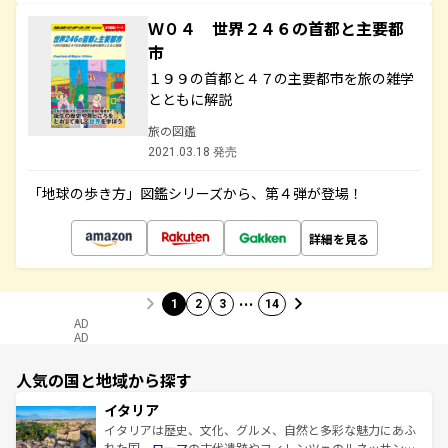
Ｗ０４ 世界２４６の首都と主要都
市
１９９の首都と４７の主要都市を旅の雑学
とともに解説
旅の図鑑
2021.03.18 発売
「地球の歩き方」図鑑シリーズから、第４弾が登場！
詳細を見る
…
1
2
3
14
AD
AD
人気の国と地域から探す
イタリア
イタリアは歴史、文化、グルメ、自然と多彩な魅力にあふ
れた国。
ローマ
の古代遺跡やフィレンツェのルネッサンス