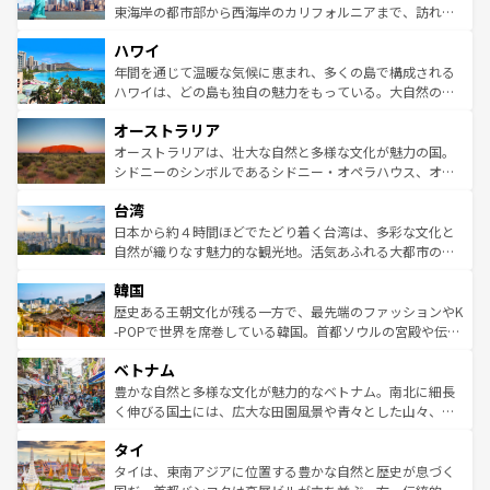
ことができる。国民の所得が高いため物価も高いが、旅行
東海岸の都市部から西海岸のカリフォルニアまで、訪れる
者向けの交通パス提供のサービスもあり、うまく活用すれ
場所ごとに異なる風景と体験が待っている。ニューヨーク
ハワイ
ば市内交通費無料で観光を楽しむこともできる。 なお、新
のような巨大都市は、観光、ショッピング、エンターテイ
着のスイス情報は
コンテンツ一覧
を参照してほしい。
ンメントが詰まった刺激的なスポットだ。一方、アメリカ
年間を通じて温暖な気候に恵まれ、多くの島で構成される
西部には大自然が広がり、グランドキャニオンやイエロー
ハワイは、どの島も独自の魅力をもっている。大自然の神
ストーン国立公園といった絶景が堪能できる。さらに、南
秘を感じたいなら、火山が生み出した壮大な景観を誇るハ
オーストラリア
部のニューオーリンズでは、音楽と美食が融合した独特の
ワイ島は見逃せない。また、定番の観光地といえばオアフ
文化が魅力。旅行者はアメリカの各地域で異なる魅力を楽
島だが、静かな自然を求めるならマウイ島やカウアイ島が
オーストラリアは、壮大な自然と多様な文化が魅力の国。
しみながら、その多様性と豊かな歴史を感じることができ
おすすめ。エメラルドグリーンに輝く海をはじめ、豊かな
シドニーのシンボルであるシドニー・オペラハウス、オー
るだろう。車でのロードトリップや列車の旅も、アメリカ
文化や歴史が息づいている。「アロハスピリット」と呼ば
ストラリア東海岸北部に広がる大サンゴ礁地帯グレートバ
ならではの贅沢な旅のスタイルだ。 なお、新着のアメリカ
台湾
れるおもてなしの心で訪れる人々を迎えてくれるハワイの
リアリーフや大陸中央部にそびえるウルル（エアーズロッ
情報は
コンテンツ一覧
を参照してほしい。
人々、おいしいローカルフードやハワイアンミュージッ
ク）、タスマニアの美しい原生林やケアンズの熱帯雨林な
日本から約４時間ほどでたどり着く台湾は、多彩な文化と
ク、伝統的なフラダンスなど、すべてがハワイの魅力を彩
ど、見どころがたくさん。また、カフェやワイン、オージ
自然が織りなす魅力的な観光地。活気あふれる大都市の台
っている。訪れるたびに新しい発見と感動が待っているハ
ービーフなどの食文化も豊かで、美味しいものであふれて
北やノスタルジックな町並みが人気な九份（ジォウフェ
ワイを、存分に味わってほしい。 なお、新着のハワイ情報
韓国
いる。アクティビティも充実しており、サーフィンやダイ
ン）、静ひつな山岳地帯である台湾東部など、都市の喧騒
は
コンテンツ一覧
を参照してほしい。
ビング、ハイキングなど、アウトドア好きにはたまらな
と山間の静けさが共存しており、訪れる人に新しい発見と
歴史ある王朝文化が残る一方で、最先端のファッションやK
い。オーストラリアの多彩な魅力を存分に味わいつくそ
驚きをもたらしてくれる。また、奥深い台湾の食文化も魅
-POPで世界を席巻している韓国。首都ソウルの宮殿や伝統
う。 なお、新着のオーストラリア情報は
コンテンツ一覧
を
力で、夜市などの屋台グルメから高級料理、ヘルシーで美
家屋が並ぶエリアでは韓国の歴史と文化に浸ることがで
参照してほしい。
ベトナム
容にもいいと評判のスイーツなど、バラエティ豊かな料理
き、地方に足を延ばせば四季折々の自然美を楽しむことが
が味わえる。 なお、新着の台湾情報は
コンテンツ一覧
を参
できる。そして、キムチや焼肉、絶品のストリートフード
豊かな自然と多様な文化が魅力的なベトナム。南北に細長
照してほしい。
まで、さまざまな韓国料理が待っている。夜には、韓国な
く伸びる国土には、広大な田園風景や青々とした山々、世
らではのナイトライフも堪能できる。あたたかいホスピタ
界遺産に登録された壮大な自然景観が点在し、都市部では
タイ
リティに包まれながら、韓国の多彩な魅力を心ゆくまで味
急速な発展と共に伝統が息づく。ハノイの古い町並みやホ
わってみてほしい。 なお、新着の韓国情報は
コンテンツ一
ーチミン市のフランス統治時代の建物も、独特の雰囲気を
タイは、東南アジアに位置する豊かな自然と歴史が息づく
覧
を参照してほしい。
醸し出している。また、バラエティの豊かさとおいしさで