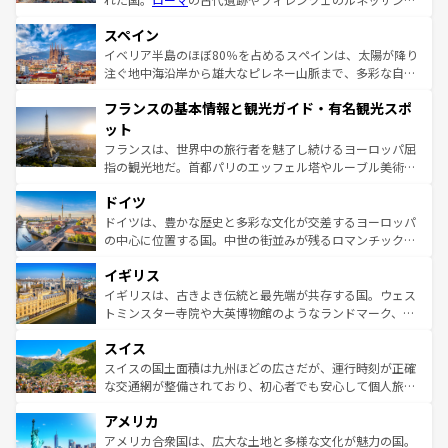
美術、ヴェネツィアの運河など、歴史あるスポットはもち
スペイン
ろん、トスカーナの美しい田園風景やアマルフィ海岸の絶
景など、自然景観も見逃せない。観光の合間には、本場の
イベリア半島のほぼ80％を占めるスペインは、太陽が降り
ピザやパスタなど、絶品のイタリア料理を堪能することも
注ぐ地中海沿岸から雄大なピレネー山脈まで、多彩な自然
できる。朝目覚めてから夜眠るまで、すべての瞬間を楽し
と文化が詰まったヨーロッパ屈指の旅行先だ。多様な地域
フランスの基本情報と観光ガイド・有名観光スポ
ませてくれるイタリアで、忘れられない旅をしてみよう！
文化が根付くこの国では、情熱的なフラメンコ、熱気あふ
なお、新着のイタリア情報は
コンテンツ一覧
を参照してほ
れる闘牛、そして美味しいタパスが生活の一部となってい
ット
しい。
る。首都マドリードの洗練された雰囲気や、バルセロナの
フランスは、世界中の旅行者を魅了し続けるヨーロッパ屈
アートに溢れた街角から、地方では古代ローマ遺跡や中世
指の観光地だ。首都パリのエッフェル塔やルーブル美術館
の城塞都市、穏やかなビーチリゾートまで多彩な表情を見
といった象徴的なスポットから、田舎町の古風な美しさま
せる。地方によって風土や気候が異なるスペインはその個
ドイツ
で、幅広い魅力が詰まっている。華麗な宮殿、歴史的な大
性で訪れる人を魅了する。 なお、新着のスペイン情報は
コ
聖堂、美しいビーチ、そして豊かな自然が、訪れる者を心
ドイツは、豊かな歴史と多彩な文化が交差するヨーロッパ
ンテンツ一覧
を参照してほしい。
から魅了する。また、フランスは美食の国としても知ら
の中心に位置する国。中世の街並みが残るロマンチック街
れ、フランス料理はユネスコ無形文化遺産にも登録されて
道から、未来を先取りするようなモダンな都市まで多様な
イギリス
いる。シャンパンの発祥地であるランス、プロヴァンスの
顔を持つこの国は、どこを歩いても飽きることがない。ベ
香り高いラベンダー畑など、多彩な楽しみ方が可能だ。さ
ルリンの文化的活気、バイエルン州のアルプスの絶景、そ
イギリスは、古きよき伝統と最先端が共存する国。ウェス
らに、パリ以外の地域にも魅力が溢れており、どの街角に
してライン川沿いのワイン畑といった風景は必見。ビール
トミンスター寺院や大英博物館のようなランドマーク、歴
も豊かな歴史と文化が息づいている。パリ以外の個性あふ
とソーセージを味わいながら地元の人と過ごす楽しい時間
史ある大学都市、美しい丘陵地帯や牧歌的な風景など、エ
れる地方に足を運ぶとそれぞれで全く異なる文化を体験で
スイス
は、お酒好きな人にはぜひ体験してほしい。 なお、新着の
リアごとに異なる魅力がある。また、優雅なアフタヌーン
きるだろう。 なお、新着のフランス情報は
コンテンツ一覧
ドイツ情報は
コンテンツ一覧
を参照してほしい。
ティー、ビール好きにはたまらない英国パブ、サッカー観
スイスの国土面積は九州ほどの広さだが、運行時刻が正確
を参照してほしい。
戦など、本場だからこそできる体験も豊富。イギリスを旅
な交通網が整備されており、初心者でも安心して個人旅行
して楽しみつくそう。 なお、新着のイギリス情報は
コンテ
を楽しめる。日本同様に時刻表どおりの旅が可能だ。中世
アメリカ
ンツ一覧
を参照してほしい。
の建物がそのまま残る町や、スイスならではのユニークな
博物館もあり、アルプス観光だけでなく町歩きも満喫する
アメリカ合衆国は、広大な土地と多様な文化が魅力の国。