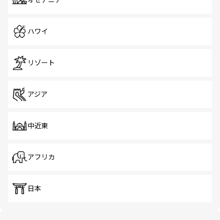
オセアニア
ハワイ
リゾート
アジア
中近東
アフリカ
日本