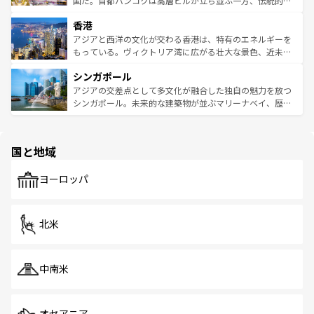
国だ。首都バンコクは高層ビルが立ち並ぶ一方、伝統的な
世界中の食通を魅了してやまないベトナム料理も魅力のひ
寺院や市場がいたるところに点在し、古きよき文化と現代
香港
とつ。フォーやバインミー、ベトナムコーヒーなどは、ぜ
の活気が交差している。北部ではチェンマイなどの山岳地
ひ現地で味わいたい。どの地域を訪れてもあたたかい人々
帯で自然と触れ合い、南部ではプーケットやクラビの美し
アジアと西洋の文化が交わる香港は、特有のエネルギーを
が旅行者を迎えてくれるので、きっと忘れられない旅にな
いビーチでリゾート気分を楽しむことができる。タイ料理
もっている。ヴィクトリア湾に広がる壮大な景色、近未来
るはずだ。 なお、新着のベトナム情報は
コンテンツ一覧
を
は世界的に有名で、屋台から高級レストランまで味覚を刺
的なアートスポット、そして歴史と現代が融合した町並
参照してほしい。
シンガポール
激する。気候は一年中温暖で、どの季節にも異なる楽しみ
み、どこを訪れても感動するはず。観光スポットが密集し
が待っている。親しみやすいタイの人々、仏教を中心とし
ており、効率よく見どころを回れるのも魅力。息をのむよ
アジアの交差点として多文化が融合した独自の魅力を放つ
た文化、そして多様な観光資源が、訪れる旅人を魅了し続
うな絶景から文化的な体験まで、香港を存分に楽しみ尽く
シンガポール。未来的な建築物が並ぶマリーナベイ、歴史
ける。 なお、新着のタイ情報は
コンテンツ一覧
を参照して
そう。 なお、新着の香港情報は
コンテンツ一覧
を参照して
と伝統を感じられるエスニックタウン、多数の緑豊かな公
ほしい。
ほしい。
園や自然保護区など、自然が調和した近代的な景観と文化
の多様性あふれるカラフルな町は、どこを歩いても新しい
国と地域
発見がある。さらに、治安のよさや充実した公共交通機関
も、旅行者にとっては魅力的なポイント。グルメも豊富
で、ホーカーズは地元の風情を楽しめる外せないスポット
ヨーロッパ
だ。訪れる人を飽きさせないシンガポールで、多様な魅力
を体感しよう。 なお、新着のシンガポール情報は
コンテン
ツ一覧
を参照してほしい。
北米
中南米