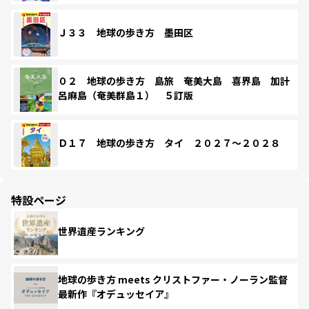
Ｊ３３ 地球の歩き方 墨田区
０２ 地球の歩き方 島旅 奄美大島 喜界島 加計
呂麻島（奄美群島１） ５訂版
Ｄ１７ 地球の歩き方 タイ ２０２７～２０２８
特設ページ
世界遺産ランキング
地球の歩き方 meets クリストファー・ノーラン監督
最新作『オデュッセイア』