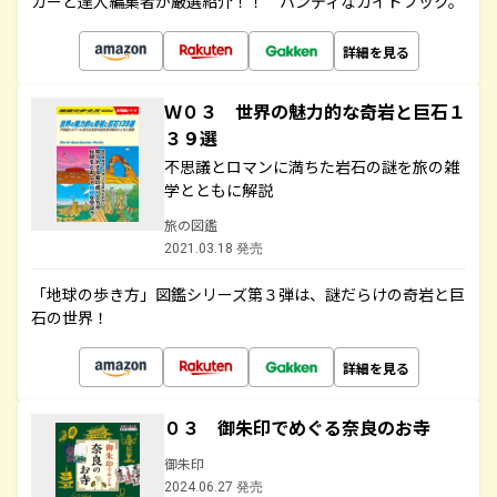
カーと達人編集者が厳選紹介！！ ハンディなガイドブック。
詳細を見る
Ｗ０３ 世界の魅力的な奇岩と巨石１
３９選
不思議とロマンに満ちた岩石の謎を旅の雑
学とともに解説
旅の図鑑
2021.03.18 発売
「地球の歩き方」図鑑シリーズ第３弾は、謎だらけの奇岩と巨
石の世界！
詳細を見る
０３ 御朱印でめぐる奈良のお寺
御朱印
2024.06.27 発売