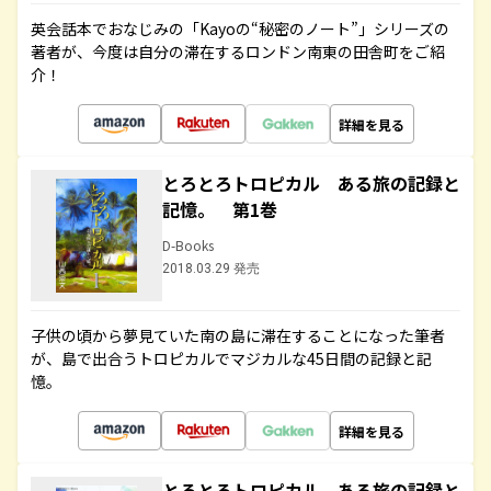
英会話本でおなじみの「Kayoの“秘密のノート”」シリーズの
著者が、今度は自分の滞在するロンドン南東の田舎町をご紹
介！
詳細を見る
とろとろトロピカル ある旅の記録と
記憶。 第1巻
D-Books
2018.03.29 発売
子供の頃から夢見ていた南の島に滞在することになった筆者
が、島で出合うトロピカルでマジカルな45日間の記録と記
憶。
詳細を見る
とろとろトロピカル ある旅の記録と