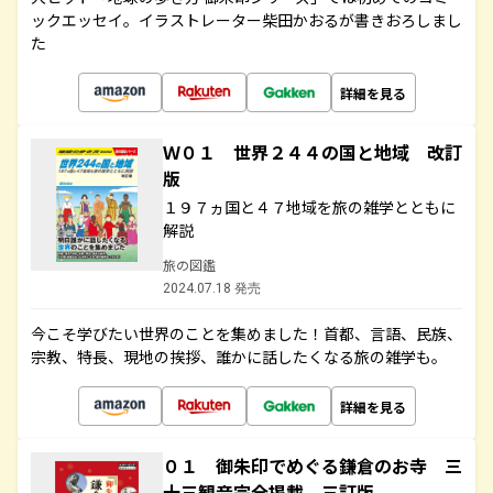
ックエッセイ。イラストレーター柴田かおるが書きおろしまし
た
詳細を見る
Ｗ０１ 世界２４４の国と地域 改訂
版
１９７ヵ国と４７地域を旅の雑学とともに
解説
旅の図鑑
2024.07.18 発売
今こそ学びたい世界のことを集めました！首都、言語、民族、
宗教、特長、現地の挨拶、誰かに話したくなる旅の雑学も。
詳細を見る
０１ 御朱印でめぐる鎌倉のお寺 三
十三観音完全掲載 三訂版