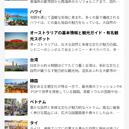
者向けの交通パス提供のサービスもあり、うまく活用すれ
東海岸の都市部から西海岸のカリフォルニアまで、訪れる
ば市内交通費無料で観光を楽しむこともできる。 なお、新
場所ごとに異なる風景と体験が待っている。ニューヨーク
着のスイス情報は
コンテンツ一覧
を参照してほしい。
ハワイ
のような巨大都市は、観光、ショッピング、エンターテイ
ンメントが詰まった刺激的なスポットだ。一方、アメリカ
年間を通じて温暖な気候に恵まれ、多くの島で構成される
西部には大自然が広がり、グランドキャニオンやイエロー
ハワイは、どの島も独自の魅力をもっている。大自然の神
ストーン国立公園といった絶景が堪能できる。さらに、南
秘を感じたいなら、火山が生み出した壮大な景観を誇るハ
オーストラリアの基本情報と観光ガイド・有名観
部のニューオーリンズでは、音楽と美食が融合した独特の
ワイ島は見逃せない。また、定番の観光地といえばオアフ
文化が魅力。旅行者はアメリカの各地域で異なる魅力を楽
島だが、静かな自然を求めるならマウイ島やカウアイ島が
光スポット
しみながら、その多様性と豊かな歴史を感じることができ
おすすめ。エメラルドグリーンに輝く海をはじめ、豊かな
オーストラリアは、壮大な自然と多様な文化が魅力の国。
るだろう。車でのロードトリップや列車の旅も、アメリカ
文化や歴史が息づいている。「アロハスピリット」と呼ば
シドニーのシンボルであるシドニー・オペラハウス、オー
ならではの贅沢な旅のスタイルだ。 なお、新着のアメリカ
れるおもてなしの心で訪れる人々を迎えてくれるハワイの
ストラリア東海岸北部に広がる大サンゴ礁地帯グレートバ
情報は
コンテンツ一覧
を参照してほしい。
人々、おいしいローカルフードやハワイアンミュージッ
台湾
リアリーフや大陸中央部にそびえるウルル（エアーズロッ
ク、伝統的なフラダンスなど、すべてがハワイの魅力を彩
ク）、タスマニアの美しい原生林やケアンズの熱帯雨林な
日本から約４時間ほどでたどり着く台湾は、多彩な文化と
っている。訪れるたびに新しい発見と感動が待っているハ
ど、見どころがたくさん。また、カフェやワイン、オージ
自然が織りなす魅力的な観光地。活気あふれる大都市の台
ワイを、存分に味わってほしい。 なお、新着のハワイ情報
ービーフなどの食文化も豊かで、美味しいものであふれて
北やノスタルジックな町並みが人気な九份（ジォウフェ
は
コンテンツ一覧
を参照してほしい。
韓国
いる。アクティビティも充実しており、サーフィンやダイ
ン）、静ひつな山岳地帯である台湾東部など、都市の喧騒
ビング、ハイキングなど、アウトドア好きにはたまらな
と山間の静けさが共存しており、訪れる人に新しい発見と
歴史ある王朝文化が残る一方で、最先端のファッションやK
い。オーストラリアの多彩な魅力を存分に味わいつくそ
驚きをもたらしてくれる。また、奥深い台湾の食文化も魅
-POPで世界を席巻している韓国。首都ソウルの宮殿や伝統
う。 なお、新着のオーストラリア情報は
コンテンツ一覧
を
力で、夜市などの屋台グルメから高級料理、ヘルシーで美
家屋が並ぶエリアでは韓国の歴史と文化に浸ることがで
参照してほしい。
ベトナム
容にもいいと評判のスイーツなど、バラエティ豊かな料理
き、地方に足を延ばせば四季折々の自然美を楽しむことが
が味わえる。 なお、新着の台湾情報は
コンテンツ一覧
を参
できる。そして、キムチや焼肉、絶品のストリートフード
豊かな自然と多様な文化が魅力的なベトナム。南北に細長
照してほしい。
まで、さまざまな韓国料理が待っている。夜には、韓国な
く伸びる国土には、広大な田園風景や青々とした山々、世
らではのナイトライフも堪能できる。あたたかいホスピタ
界遺産に登録された壮大な自然景観が点在し、都市部では
タイ
リティに包まれながら、韓国の多彩な魅力を心ゆくまで味
急速な発展と共に伝統が息づく。ハノイの古い町並みやホ
わってみてほしい。 なお、新着の韓国情報は
コンテンツ一
ーチミン市のフランス統治時代の建物も、独特の雰囲気を
タイは、東南アジアに位置する豊かな自然と歴史が息づく