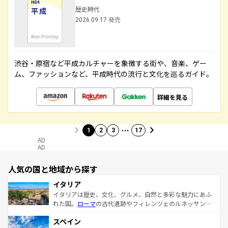
歴史時代
2026.09.17 発売
渋谷・原宿など平成カルチャーを象徴する街や、音楽、ゲー
ム、ファッションなど、平成時代の流行と文化を巡るガイド。
詳細を見る
…
1
2
3
17
AD
AD
人気の国と地域から探す
イタリア
イタリアは歴史、文化、グルメ、自然と多彩な魅力にあふ
れた国。
ローマ
の古代遺跡やフィレンツェのルネッサンス
美術、ヴェネツィアの運河など、歴史あるスポットはもち
スペイン
ろん、トスカーナの美しい田園風景やアマルフィ海岸の絶