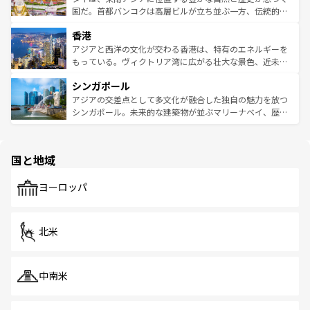
覧
を参照してほしい。
醸し出している。また、バラエティの豊かさとおいしさで
国だ。首都バンコクは高層ビルが立ち並ぶ一方、伝統的な
世界中の食通を魅了してやまないベトナム料理も魅力のひ
寺院や市場がいたるところに点在し、古きよき文化と現代
香港
とつ。フォーやバインミー、ベトナムコーヒーなどは、ぜ
の活気が交差している。北部ではチェンマイなどの山岳地
ひ現地で味わいたい。どの地域を訪れてもあたたかい人々
帯で自然と触れ合い、南部ではプーケットやクラビの美し
アジアと西洋の文化が交わる香港は、特有のエネルギーを
が旅行者を迎えてくれるので、きっと忘れられない旅にな
いビーチでリゾート気分を楽しむことができる。タイ料理
もっている。ヴィクトリア湾に広がる壮大な景色、近未来
るはずだ。 なお、新着のベトナム情報は
コンテンツ一覧
を
は世界的に有名で、屋台から高級レストランまで味覚を刺
的なアートスポット、そして歴史と現代が融合した町並
参照してほしい。
シンガポール
激する。気候は一年中温暖で、どの季節にも異なる楽しみ
み、どこを訪れても感動するはず。観光スポットが密集し
が待っている。親しみやすいタイの人々、仏教を中心とし
ており、効率よく見どころを回れるのも魅力。息をのむよ
アジアの交差点として多文化が融合した独自の魅力を放つ
た文化、そして多様な観光資源が、訪れる旅人を魅了し続
うな絶景から文化的な体験まで、香港を存分に楽しみ尽く
シンガポール。未来的な建築物が並ぶマリーナベイ、歴史
ける。 なお、新着のタイ情報は
コンテンツ一覧
を参照して
そう。 なお、新着の香港情報は
コンテンツ一覧
を参照して
と伝統を感じられるエスニックタウン、多数の緑豊かな公
ほしい。
ほしい。
園や自然保護区など、自然が調和した近代的な景観と文化
の多様性あふれるカラフルな町は、どこを歩いても新しい
国と地域
発見がある。さらに、治安のよさや充実した公共交通機関
も、旅行者にとっては魅力的なポイント。グルメも豊富
で、ホーカーズは地元の風情を楽しめる外せないスポット
ヨーロッパ
だ。訪れる人を飽きさせないシンガポールで、多様な魅力
を体感しよう。 なお、新着のシンガポール情報は
コンテン
ツ一覧
を参照してほしい。
北米
中南米