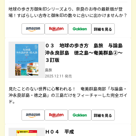
地球の歩き方御朱印シリーズより、奈良のお寺の最新版が登
場！すばらしい古寺と御朱印の数々に合いに出かけませんか？
詳細を見る
０３ 地球の歩き方 島旅 与論島
沖永良部島 徳之島～奄美群島②～
３訂版
島旅
2025.12.11 発売
見たことのない世界に心奪われる！ 奄美群島南部「与論島・
沖永良部島・徳之島」の三島だけをフィーチャーした完全ガイ
ド。
詳細を見る
Ｈ０４ 平成