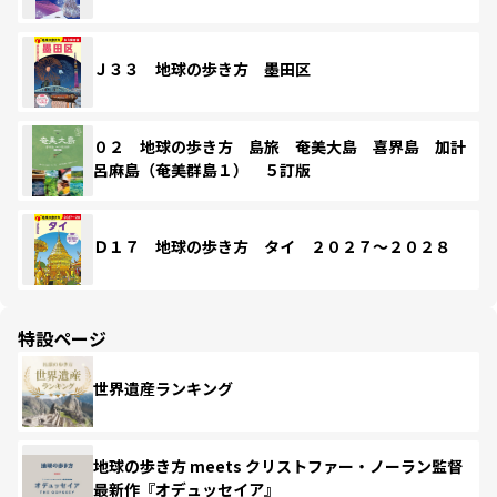
Ｊ３３ 地球の歩き方 墨田区
０２ 地球の歩き方 島旅 奄美大島 喜界島 加計
呂麻島（奄美群島１） ５訂版
Ｄ１７ 地球の歩き方 タイ ２０２７～２０２８
特設ページ
世界遺産ランキング
地球の歩き方 meets クリストファー・ノーラン監督
最新作『オデュッセイア』