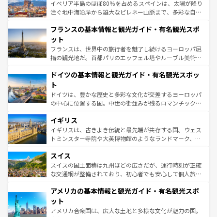
景など、自然景観も見逃せない。観光の合間には、本場の
イベリア半島のほぼ80％を占めるスペインは、太陽が降り
ピザやパスタなど、絶品のイタリア料理を堪能することも
注ぐ地中海沿岸から雄大なピレネー山脈まで、多彩な自然
できる。朝目覚めてから夜眠るまで、すべての瞬間を楽し
と文化が詰まったヨーロッパ屈指の旅行先だ。多様な地域
フランスの基本情報と観光ガイド・有名観光スポ
ませてくれるイタリアで、忘れられない旅をしてみよう！
文化が根付くこの国では、情熱的なフラメンコ、熱気あふ
なお、新着のイタリア情報は
コンテンツ一覧
を参照してほ
れる闘牛、そして美味しいタパスが生活の一部となってい
ット
しい。
る。首都マドリードの洗練された雰囲気や、バルセロナの
フランスは、世界中の旅行者を魅了し続けるヨーロッパ屈
アートに溢れた街角から、地方では古代ローマ遺跡や中世
指の観光地だ。首都パリのエッフェル塔やルーブル美術館
の城塞都市、穏やかなビーチリゾートまで多彩な表情を見
といった象徴的なスポットから、田舎町の古風な美しさま
せる。地方によって風土や気候が異なるスペインはその個
ドイツの基本情報と観光ガイド・有名観光スポッ
で、幅広い魅力が詰まっている。華麗な宮殿、歴史的な大
性で訪れる人を魅了する。 なお、新着のスペイン情報は
コ
聖堂、美しいビーチ、そして豊かな自然が、訪れる者を心
ト
ンテンツ一覧
を参照してほしい。
から魅了する。また、フランスは美食の国としても知ら
ドイツは、豊かな歴史と多彩な文化が交差するヨーロッパ
れ、フランス料理はユネスコ無形文化遺産にも登録されて
の中心に位置する国。中世の街並みが残るロマンチック街
いる。シャンパンの発祥地であるランス、プロヴァンスの
道から、未来を先取りするようなモダンな都市まで多様な
香り高いラベンダー畑など、多彩な楽しみ方が可能だ。さ
イギリス
顔を持つこの国は、どこを歩いても飽きることがない。ベ
らに、パリ以外の地域にも魅力が溢れており、どの街角に
ルリンの文化的活気、バイエルン州のアルプスの絶景、そ
イギリスは、古きよき伝統と最先端が共存する国。ウェス
も豊かな歴史と文化が息づいている。パリ以外の個性あふ
してライン川沿いのワイン畑といった風景は必見。ビール
トミンスター寺院や大英博物館のようなランドマーク、歴
れる地方に足を運ぶとそれぞれで全く異なる文化を体験で
とソーセージを味わいながら地元の人と過ごす楽しい時間
史ある大学都市、美しい丘陵地帯や牧歌的な風景など、エ
きるだろう。 なお、新着のフランス情報は
コンテンツ一覧
スイス
は、お酒好きな人にはぜひ体験してほしい。 なお、新着の
リアごとに異なる魅力がある。また、優雅なアフタヌーン
を参照してほしい。
ドイツ情報は
コンテンツ一覧
を参照してほしい。
ティー、ビール好きにはたまらない英国パブ、サッカー観
スイスの国土面積は九州ほどの広さだが、運行時刻が正確
戦など、本場だからこそできる体験も豊富。イギリスを旅
な交通網が整備されており、初心者でも安心して個人旅行
して楽しみつくそう。 なお、新着のイギリス情報は
コンテ
を楽しめる。日本同様に時刻表どおりの旅が可能だ。中世
アメリカの基本情報と観光ガイド・有名観光スポ
ンツ一覧
を参照してほしい。
の建物がそのまま残る町や、スイスならではのユニークな
博物館もあり、アルプス観光だけでなく町歩きも満喫する
ット
ことができる。国民の所得が高いため物価も高いが、旅行
アメリカ合衆国は、広大な土地と多様な文化が魅力の国。