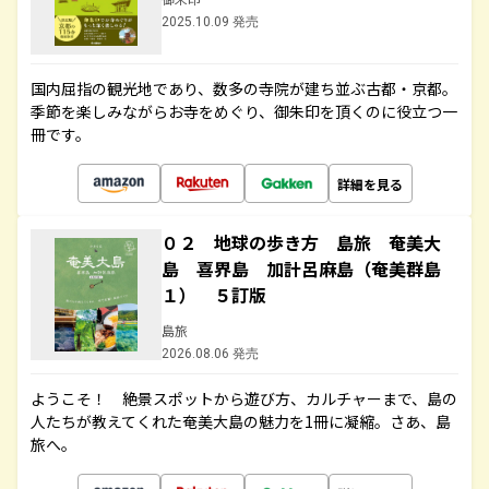
2025.10.09 発売
国内屈指の観光地であり、数多の寺院が建ち並ぶ古都・京都。
季節を楽しみながらお寺をめぐり、御朱印を頂くのに役立つ一
冊です。
詳細を見る
０２ 地球の歩き方 島旅 奄美大
島 喜界島 加計呂麻島（奄美群島
１） ５訂版
島旅
2026.08.06 発売
ようこそ！ 絶景スポットから遊び方、カルチャーまで、島の
人たちが教えてくれた奄美大島の魅力を1冊に凝縮。さあ、島
旅へ。