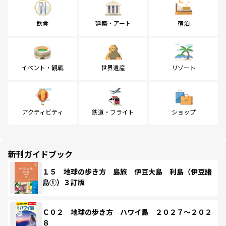
飲食
建築・アート
宿泊
イベント・観戦
世界遺産
リゾート
アクティビティ
鉄道・フライト
ショップ
新刊ガイドブック
１５ 地球の歩き方 島旅 伊豆大島 利島（伊豆諸
島①）３訂版
Ｃ０２ 地球の歩き方 ハワイ島 ２０２７～２０２
８