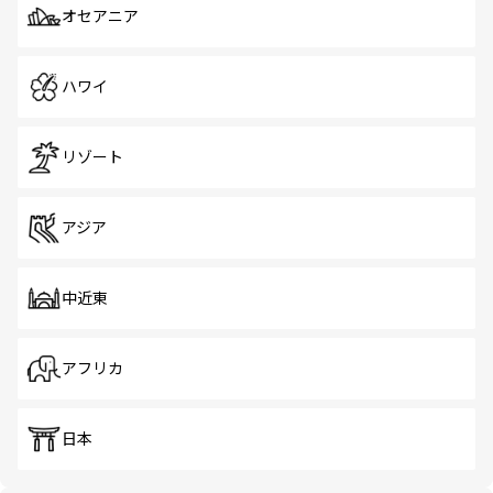
オセアニア
ハワイ
リゾート
アジア
中近東
アフリカ
日本