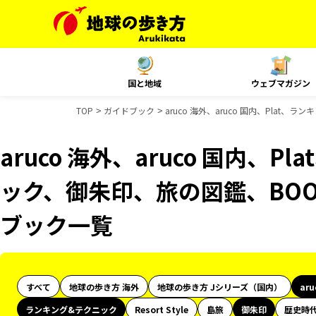
国と地域
ウェブマガジン
TOP
ガイドブック
aruco 海外、aruco 国内、Plat
aruco 海外、aruco 国内、
ック、御朱印、旅の図鑑、BOOK
ブック一覧
すべて
地球の歩き方 海外
地球の歩き方 Jシリーズ（国内）
ar
ランキング&テクニック
Resort Style
島旅
御朱印
歴史時