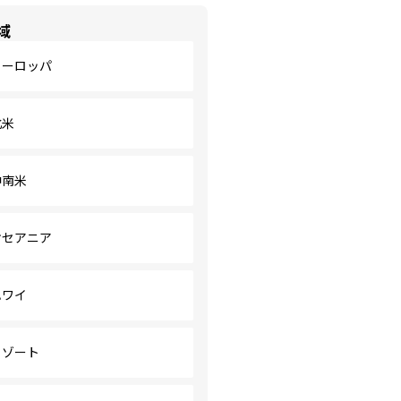
域
ヨーロッパ
北米
中南米
オセアニア
ハワイ
リゾート