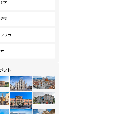
アジア
中近東
アフリカ
日本
ポット