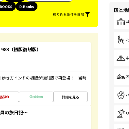
BOOKS
D-Books
国と地
絞り込み条件を追加
-1983（初版復刻版）
球の歩き方インドの初版が復刻版で再登場！ 当時
詳細を見る
社員の旅日記～