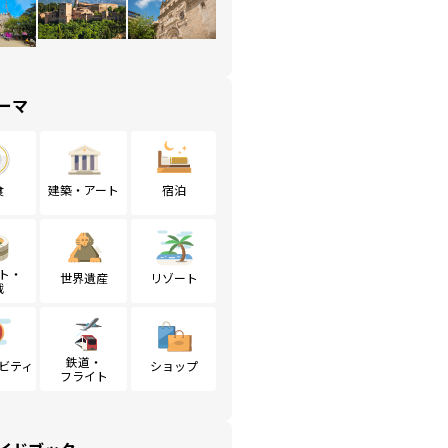
ーマ
食
建築・アート
宿泊
ト・
世界遺産
リゾート
戦
鉄道・
ビティ
ショップ
フライト