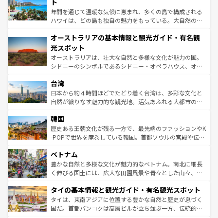
ンメントが詰まった刺激的なスポットだ。一方、アメリカ
ト
西部には大自然が広がり、グランドキャニオンやイエロー
年間を通じて温暖な気候に恵まれ、多くの島で構成される
ストーン国立公園といった絶景が堪能できる。さらに、南
ハワイは、どの島も独自の魅力をもっている。大自然の神
部のニューオーリンズでは、音楽と美食が融合した独特の
秘を感じたいなら、火山が生み出した壮大な景観を誇るハ
文化が魅力。旅行者はアメリカの各地域で異なる魅力を楽
オーストラリアの基本情報と観光ガイド・有名観
ワイ島は見逃せない。また、定番の観光地といえばオアフ
しみながら、その多様性と豊かな歴史を感じることができ
島だが、静かな自然を求めるならマウイ島やカウアイ島が
光スポット
るだろう。車でのロードトリップや列車の旅も、アメリカ
おすすめ。エメラルドグリーンに輝く海をはじめ、豊かな
オーストラリアは、壮大な自然と多様な文化が魅力の国。
ならではの贅沢な旅のスタイルだ。 なお、新着のアメリカ
文化や歴史が息づいている。「アロハスピリット」と呼ば
シドニーのシンボルであるシドニー・オペラハウス、オー
情報は
コンテンツ一覧
を参照してほしい。
れるおもてなしの心で訪れる人々を迎えてくれるハワイの
ストラリア東海岸北部に広がる大サンゴ礁地帯グレートバ
人々、おいしいローカルフードやハワイアンミュージッ
台湾
リアリーフや大陸中央部にそびえるウルル（エアーズロッ
ク、伝統的なフラダンスなど、すべてがハワイの魅力を彩
ク）、タスマニアの美しい原生林やケアンズの熱帯雨林な
日本から約４時間ほどでたどり着く台湾は、多彩な文化と
っている。訪れるたびに新しい発見と感動が待っているハ
ど、見どころがたくさん。また、カフェやワイン、オージ
自然が織りなす魅力的な観光地。活気あふれる大都市の台
ワイを、存分に味わってほしい。 なお、新着のハワイ情報
ービーフなどの食文化も豊かで、美味しいものであふれて
北やノスタルジックな町並みが人気な九份（ジォウフェ
は
コンテンツ一覧
を参照してほしい。
韓国
いる。アクティビティも充実しており、サーフィンやダイ
ン）、静ひつな山岳地帯である台湾東部など、都市の喧騒
ビング、ハイキングなど、アウトドア好きにはたまらな
と山間の静けさが共存しており、訪れる人に新しい発見と
歴史ある王朝文化が残る一方で、最先端のファッションやK
い。オーストラリアの多彩な魅力を存分に味わいつくそ
驚きをもたらしてくれる。また、奥深い台湾の食文化も魅
-POPで世界を席巻している韓国。首都ソウルの宮殿や伝統
う。 なお、新着のオーストラリア情報は
コンテンツ一覧
を
力で、夜市などの屋台グルメから高級料理、ヘルシーで美
家屋が並ぶエリアでは韓国の歴史と文化に浸ることがで
参照してほしい。
ベトナム
容にもいいと評判のスイーツなど、バラエティ豊かな料理
き、地方に足を延ばせば四季折々の自然美を楽しむことが
が味わえる。 なお、新着の台湾情報は
コンテンツ一覧
を参
できる。そして、キムチや焼肉、絶品のストリートフード
豊かな自然と多様な文化が魅力的なベトナム。南北に細長
照してほしい。
まで、さまざまな韓国料理が待っている。夜には、韓国な
く伸びる国土には、広大な田園風景や青々とした山々、世
らではのナイトライフも堪能できる。あたたかいホスピタ
界遺産に登録された壮大な自然景観が点在し、都市部では
タイの基本情報と観光ガイド・有名観光スポット
リティに包まれながら、韓国の多彩な魅力を心ゆくまで味
急速な発展と共に伝統が息づく。ハノイの古い町並みやホ
わってみてほしい。 なお、新着の韓国情報は
コンテンツ一
ーチミン市のフランス統治時代の建物も、独特の雰囲気を
タイは、東南アジアに位置する豊かな自然と歴史が息づく
覧
を参照してほしい。
醸し出している。また、バラエティの豊かさとおいしさで
国だ。首都バンコクは高層ビルが立ち並ぶ一方、伝統的な
世界中の食通を魅了してやまないベトナム料理も魅力のひ
寺院や市場がいたるところに点在し、古きよき文化と現代