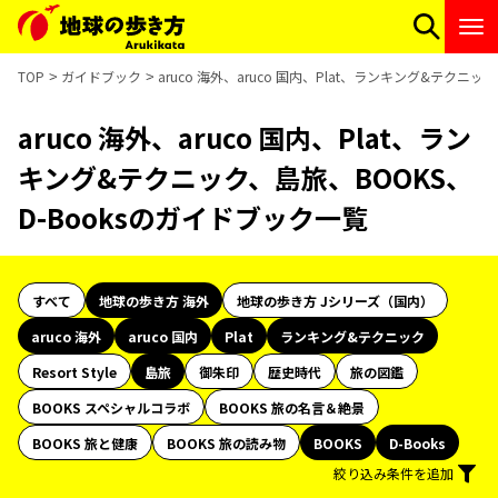
TOP
ガイドブック
aruco 海外、aruco 国内、Plat、ランキング&テクニ
aruco 海外、aruco 国内、Plat、ラン
キング&テクニック、島旅、BOOKS、
D-Booksのガイドブック一覧
すべて
地球の歩き方 海外
地球の歩き方 Jシリーズ（国内）
aruco 海外
aruco 国内
Plat
ランキング&テクニック
Resort Style
島旅
御朱印
歴史時代
旅の図鑑
BOOKS スペシャルコラボ
BOOKS 旅の名言＆絶景
BOOKS 旅と健康
BOOKS 旅の読み物
BOOKS
D-Books
絞り込み条件を追加