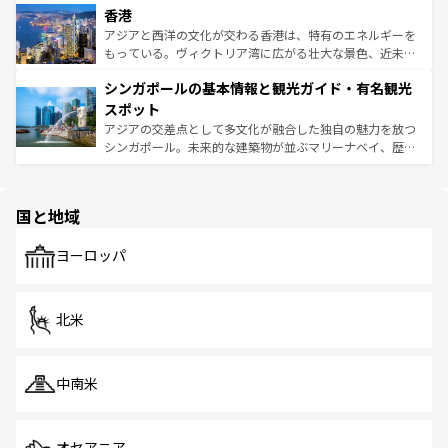
香港
とつ。フォーやバインミー、ベトナムコーヒーなどは、ぜ
の活気が交差している。北部ではチェンマイなどの山岳地
ひ現地で味わいたい。どの地域を訪れてもあたたかい人々
帯で自然と触れ合い、南部ではプーケットやクラビの美し
アジアと西洋の文化が交わる香港は、特有のエネルギーを
が旅行者を迎えてくれるので、きっと忘れられない旅にな
いビーチでリゾート気分を楽しむことができる。タイ料理
もっている。ヴィクトリア湾に広がる壮大な景色、近未来
るはずだ。 なお、新着のベトナム情報は
コンテンツ一覧
を
は世界的に有名で、屋台から高級レストランまで味覚を刺
的なアートスポット、そして歴史と現代が融合した町並
参照してほしい。
シンガポールの基本情報と観光ガイド・有名観光
激する。気候は一年中温暖で、どの季節にも異なる楽しみ
み、どこを訪れても感動するはず。観光スポットが密集し
が待っている。親しみやすいタイの人々、仏教を中心とし
ており、効率よく見どころを回れるのも魅力。息をのむよ
スポット
た文化、そして多様な観光資源が、訪れる旅人を魅了し続
うな絶景から文化的な体験まで、香港を存分に楽しみ尽く
アジアの交差点として多文化が融合した独自の魅力を放つ
ける。 なお、新着のタイ情報は
コンテンツ一覧
を参照して
そう。 なお、新着の香港情報は
コンテンツ一覧
を参照して
シンガポール。未来的な建築物が並ぶマリーナベイ、歴史
ほしい。
ほしい。
と伝統を感じられるエスニックタウン、多数の緑豊かな公
園や自然保護区など、自然が調和した近代的な景観と文化
の多様性あふれるカラフルな町は、どこを歩いても新しい
国と地域
発見がある。さらに、治安のよさや充実した公共交通機関
も、旅行者にとっては魅力的なポイント。グルメも豊富
で、ホーカーズは地元の風情を楽しめる外せないスポット
ヨーロッパ
だ。訪れる人を飽きさせないシンガポールで、多様な魅力
を体感しよう。 なお、新着のシンガポール情報は
コンテン
ツ一覧
を参照してほしい。
北米
中南米