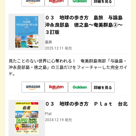
詳細を見る
０３ 地球の歩き方 島旅 与論島
沖永良部島 徳之島～奄美群島②～
３訂版
島旅
2025.12.11 発売
見たことのない世界に心奪われる！ 奄美群島南部「与論島・
沖永良部島・徳之島」の三島だけをフィーチャーした完全ガイ
ド。
詳細を見る
０３ 地球の歩き方 Ｐｌａｔ 台北
Plat
2024.12.19 発売