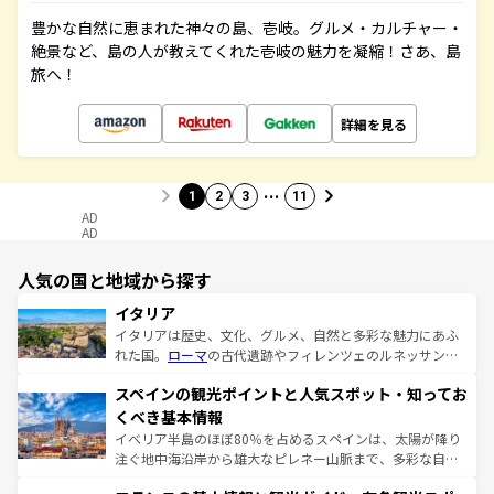
豊かな自然に恵まれた神々の島、壱岐。グルメ・カルチャー・
絶景など、島の人が教えてくれた壱岐の魅力を凝縮！さあ、島
旅へ！
詳細を見る
…
1
2
3
11
AD
AD
人気の国と地域から探す
イタリア
イタリアは歴史、文化、グルメ、自然と多彩な魅力にあふ
れた国。
ローマ
の古代遺跡やフィレンツェのルネッサンス
美術、ヴェネツィアの運河など、歴史あるスポットはもち
スペインの観光ポイントと人気スポット・知ってお
ろん、トスカーナの美しい田園風景やアマルフィ海岸の絶
景など、自然景観も見逃せない。観光の合間には、本場の
くべき基本情報
ピザやパスタなど、絶品のイタリア料理を堪能することも
イベリア半島のほぼ80％を占めるスペインは、太陽が降り
できる。朝目覚めてから夜眠るまで、すべての瞬間を楽し
注ぐ地中海沿岸から雄大なピレネー山脈まで、多彩な自然
ませてくれるイタリアで、忘れられない旅をしてみよう！
と文化が詰まったヨーロッパ屈指の旅行先だ。多様な地域
なお、新着のイタリア情報は
コンテンツ一覧
を参照してほ