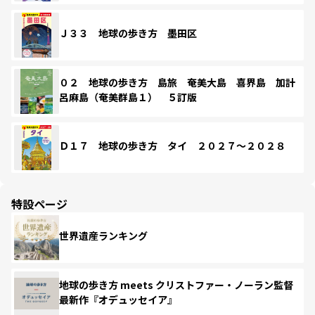
Ｊ３３ 地球の歩き方 墨田区
０２ 地球の歩き方 島旅 奄美大島 喜界島 加計
呂麻島（奄美群島１） ５訂版
Ｄ１７ 地球の歩き方 タイ ２０２７～２０２８
特設ページ
世界遺産ランキング
地球の歩き方 meets クリストファー・ノーラン監督
最新作『オデュッセイア』