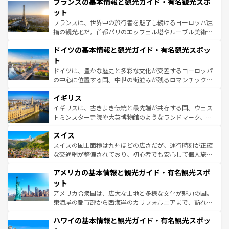
フランスの基本情報と観光ガイド・有名観光スポ
文化が根付くこの国では、情熱的なフラメンコ、熱気あふ
しい。
れる闘牛、そして美味しいタパスが生活の一部となってい
ット
る。首都マドリードの洗練された雰囲気や、バルセロナの
フランスは、世界中の旅行者を魅了し続けるヨーロッパ屈
アートに溢れた街角から、地方では古代ローマ遺跡や中世
指の観光地だ。首都パリのエッフェル塔やルーブル美術館
の城塞都市、穏やかなビーチリゾートまで多彩な表情を見
といった象徴的なスポットから、田舎町の古風な美しさま
せる。地方によって風土や気候が異なるスペインはその個
ドイツの基本情報と観光ガイド・有名観光スポッ
で、幅広い魅力が詰まっている。華麗な宮殿、歴史的な大
性で訪れる人を魅了する。 なお、新着のスペイン情報は
コ
聖堂、美しいビーチ、そして豊かな自然が、訪れる者を心
ト
ンテンツ一覧
を参照してほしい。
から魅了する。また、フランスは美食の国としても知ら
ドイツは、豊かな歴史と多彩な文化が交差するヨーロッパ
れ、フランス料理はユネスコ無形文化遺産にも登録されて
の中心に位置する国。中世の街並みが残るロマンチック街
いる。シャンパンの発祥地であるランス、プロヴァンスの
道から、未来を先取りするようなモダンな都市まで多様な
香り高いラベンダー畑など、多彩な楽しみ方が可能だ。さ
イギリス
顔を持つこの国は、どこを歩いても飽きることがない。ベ
らに、パリ以外の地域にも魅力が溢れており、どの街角に
ルリンの文化的活気、バイエルン州のアルプスの絶景、そ
イギリスは、古きよき伝統と最先端が共存する国。ウェス
も豊かな歴史と文化が息づいている。パリ以外の個性あふ
してライン川沿いのワイン畑といった風景は必見。ビール
トミンスター寺院や大英博物館のようなランドマーク、歴
れる地方に足を運ぶとそれぞれで全く異なる文化を体験で
とソーセージを味わいながら地元の人と過ごす楽しい時間
史ある大学都市、美しい丘陵地帯や牧歌的な風景など、エ
きるだろう。 なお、新着のフランス情報は
コンテンツ一覧
スイス
は、お酒好きな人にはぜひ体験してほしい。 なお、新着の
リアごとに異なる魅力がある。また、優雅なアフタヌーン
を参照してほしい。
ドイツ情報は
コンテンツ一覧
を参照してほしい。
ティー、ビール好きにはたまらない英国パブ、サッカー観
スイスの国土面積は九州ほどの広さだが、運行時刻が正確
戦など、本場だからこそできる体験も豊富。イギリスを旅
な交通網が整備されており、初心者でも安心して個人旅行
して楽しみつくそう。 なお、新着のイギリス情報は
コンテ
を楽しめる。日本同様に時刻表どおりの旅が可能だ。中世
アメリカの基本情報と観光ガイド・有名観光スポ
ンツ一覧
を参照してほしい。
の建物がそのまま残る町や、スイスならではのユニークな
博物館もあり、アルプス観光だけでなく町歩きも満喫する
ット
ことができる。国民の所得が高いため物価も高いが、旅行
アメリカ合衆国は、広大な土地と多様な文化が魅力の国。
者向けの交通パス提供のサービスもあり、うまく活用すれ
東海岸の都市部から西海岸のカリフォルニアまで、訪れる
ば市内交通費無料で観光を楽しむこともできる。 なお、新
場所ごとに異なる風景と体験が待っている。ニューヨーク
着のスイス情報は
コンテンツ一覧
を参照してほしい。
ハワイの基本情報と観光ガイド・有名観光スポッ
のような巨大都市は、観光、ショッピング、エンターテイ