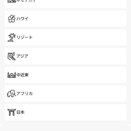
オセアニア
ハワイ
リゾート
アジア
中近東
アフリカ
日本