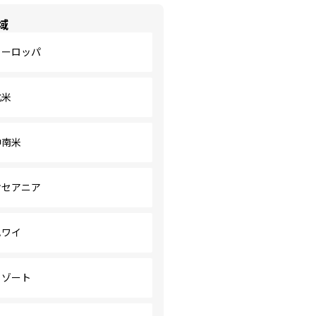
域
ヨーロッパ
北米
中南米
オセアニア
ハワイ
リゾート