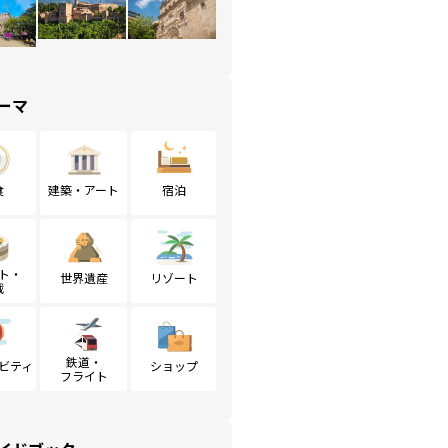
ーマ
食
建築・アート
宿泊
ト・
世界遺産
リゾート
戦
鉄道・
ビティ
ショップ
フライト