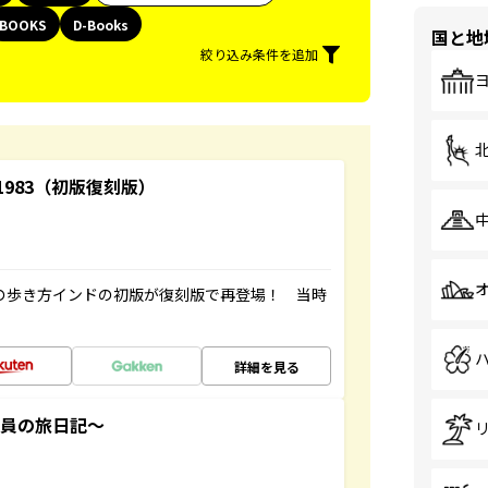
BOOKS
D-Books
国と地
絞り込み条件を追加
-1983（初版復刻版）
球の歩き方インドの初版が復刻版で再登場！ 当時
詳細を見る
社員の旅日記～