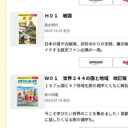
Ｈ０１ 戦国
歴史時代
2025.10.23 発売
日本の城や古戦場、武将ゆかりの史跡、展示
イドする歴史ファン必携の一冊。
Ｗ０１ 世界２４４の国と地域 改訂版
１９７ヵ国と４７地域を旅の雑学とともに解
旅の図鑑
2024.07.18 発売
今こそ学びたい世界のことを集めました！首
に話したくなる旅の雑学も。