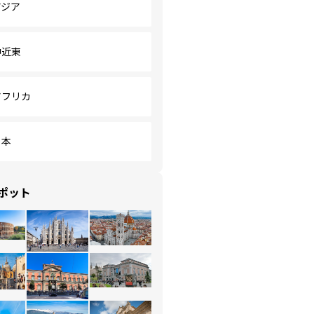
アジア
中近東
アフリカ
日本
ポット