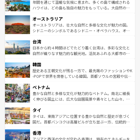
着のスイス情報は
コンテンツ一覧
を参照してほしい。
ンメントが詰まった刺激的なスポットだ。一方、アメリカ
年間を通じて温暖な気候に恵まれ、多くの島で構成される
西部には大自然が広がり、グランドキャニオンやイエロー
ハワイは、どの島も独自の魅力をもっている。大自然の神
ストーン国立公園といった絶景が堪能できる。さらに、南
秘を感じたいなら、火山が生み出した壮大な景観を誇るハ
オーストラリア
部のニューオーリンズでは、音楽と美食が融合した独特の
ワイ島は見逃せない。また、定番の観光地といえばオアフ
文化が魅力。旅行者はアメリカの各地域で異なる魅力を楽
島だが、静かな自然を求めるならマウイ島やカウアイ島が
オーストラリアは、壮大な自然と多様な文化が魅力の国。
しみながら、その多様性と豊かな歴史を感じることができ
おすすめ。エメラルドグリーンに輝く海をはじめ、豊かな
シドニーのシンボルであるシドニー・オペラハウス、オー
るだろう。車でのロードトリップや列車の旅も、アメリカ
文化や歴史が息づいている。「アロハスピリット」と呼ば
ストラリア東海岸北部に広がる大サンゴ礁地帯グレートバ
ならではの贅沢な旅のスタイルだ。 なお、新着のアメリカ
台湾
れるおもてなしの心で訪れる人々を迎えてくれるハワイの
リアリーフや大陸中央部にそびえるウルル（エアーズロッ
情報は
コンテンツ一覧
を参照してほしい。
人々、おいしいローカルフードやハワイアンミュージッ
ク）、タスマニアの美しい原生林やケアンズの熱帯雨林な
日本から約４時間ほどでたどり着く台湾は、多彩な文化と
ク、伝統的なフラダンスなど、すべてがハワイの魅力を彩
ど、見どころがたくさん。また、カフェやワイン、オージ
自然が織りなす魅力的な観光地。活気あふれる大都市の台
っている。訪れるたびに新しい発見と感動が待っているハ
ービーフなどの食文化も豊かで、美味しいものであふれて
北やノスタルジックな町並みが人気な九份（ジォウフェ
ワイを、存分に味わってほしい。 なお、新着のハワイ情報
韓国
いる。アクティビティも充実しており、サーフィンやダイ
ン）、静ひつな山岳地帯である台湾東部など、都市の喧騒
は
コンテンツ一覧
を参照してほしい。
ビング、ハイキングなど、アウトドア好きにはたまらな
と山間の静けさが共存しており、訪れる人に新しい発見と
歴史ある王朝文化が残る一方で、最先端のファッションやK
い。オーストラリアの多彩な魅力を存分に味わいつくそ
驚きをもたらしてくれる。また、奥深い台湾の食文化も魅
-POPで世界を席巻している韓国。首都ソウルの宮殿や伝統
う。 なお、新着のオーストラリア情報は
コンテンツ一覧
を
力で、夜市などの屋台グルメから高級料理、ヘルシーで美
家屋が並ぶエリアでは韓国の歴史と文化に浸ることがで
参照してほしい。
ベトナム
容にもいいと評判のスイーツなど、バラエティ豊かな料理
き、地方に足を延ばせば四季折々の自然美を楽しむことが
が味わえる。 なお、新着の台湾情報は
コンテンツ一覧
を参
できる。そして、キムチや焼肉、絶品のストリートフード
豊かな自然と多様な文化が魅力的なベトナム。南北に細長
照してほしい。
まで、さまざまな韓国料理が待っている。夜には、韓国な
く伸びる国土には、広大な田園風景や青々とした山々、世
らではのナイトライフも堪能できる。あたたかいホスピタ
界遺産に登録された壮大な自然景観が点在し、都市部では
タイ
リティに包まれながら、韓国の多彩な魅力を心ゆくまで味
急速な発展と共に伝統が息づく。ハノイの古い町並みやホ
わってみてほしい。 なお、新着の韓国情報は
コンテンツ一
ーチミン市のフランス統治時代の建物も、独特の雰囲気を
タイは、東南アジアに位置する豊かな自然と歴史が息づく
覧
を参照してほしい。
醸し出している。また、バラエティの豊かさとおいしさで
国だ。首都バンコクは高層ビルが立ち並ぶ一方、伝統的な
世界中の食通を魅了してやまないベトナム料理も魅力のひ
寺院や市場がいたるところに点在し、古きよき文化と現代
香港
とつ。フォーやバインミー、ベトナムコーヒーなどは、ぜ
の活気が交差している。北部ではチェンマイなどの山岳地
ひ現地で味わいたい。どの地域を訪れてもあたたかい人々
帯で自然と触れ合い、南部ではプーケットやクラビの美し
アジアと西洋の文化が交わる香港は、特有のエネルギーを