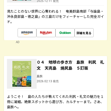
2025.12.11 発売
見たことのない世界に心奪われる！ 奄美群島南部「与論島・
沖永良部島・徳之島」の三島だけをフィーチャーした完全ガイ
ド。
詳細を見る
AD
０４ 地球の歩き方 島旅 利尻 礼
文 天売島 焼尻島 ５訂版
島旅
2026.02.13 発売
ようこそ！ 島の人たちが教えてくれた利尻・礼文の魅力を１
冊に凝縮。絶景スポットから遊び方、カルチャーまで。さあ、
島旅へ。