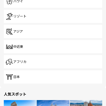
ハワイ
リゾート
アジア
中近東
アフリカ
日本
人気スポット