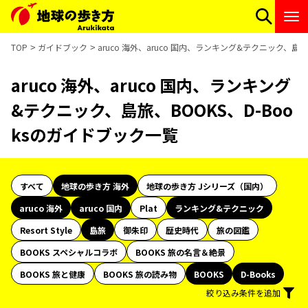
TOP
ガイドブック
aruco 海外、aruco 国内、ランキング&テクニック、島旅
aruco 海外、aruco 国内、ランキング
&テクニック、島旅、BOOKS、D-Boo
ksのガイドブック一覧
すべて
地球の歩き方 海外
地球の歩き方 Jシリーズ（国内）
aruco 海外
aruco 国内
Plat
ランキング&テクニック
Resort Style
島旅
御朱印
歴史時代
旅の図鑑
BOOKS スペシャルコラボ
BOOKS 旅の名言＆絶景
BOOKS 旅と健康
BOOKS 旅の読み物
BOOKS
D-Books
絞り込み条件を追加