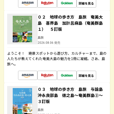
詳細を見る
０２ 地球の歩き方 島旅 奄美大
島 喜界島 加計呂麻島（奄美群島
１） ５訂版
島旅
2026.08.06 発売
ようこそ！ 絶景スポットから遊び方、カルチャーまで、島の
人たちが教えてくれた奄美大島の魅力を1冊に凝縮。さあ、島
旅へ。
詳細を見る
０３ 地球の歩き方 島旅 与論島
沖永良部島 徳之島～奄美群島②～
３訂版
島旅