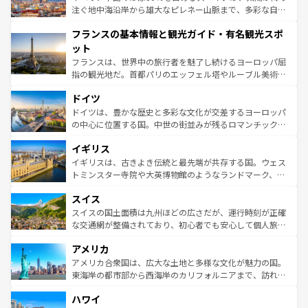
ピザやパスタなど、絶品のイタリア料理を堪能することも
注ぐ地中海沿岸から雄大なピレネー山脈まで、多彩な自然
できる。朝目覚めてから夜眠るまで、すべての瞬間を楽し
と文化が詰まったヨーロッパ屈指の旅行先だ。多様な地域
フランスの基本情報と観光ガイド・有名観光スポ
ませてくれるイタリアで、忘れられない旅をしてみよう！
文化が根付くこの国では、情熱的なフラメンコ、熱気あふ
なお、新着のイタリア情報は
コンテンツ一覧
を参照してほ
れる闘牛、そして美味しいタパスが生活の一部となってい
ット
しい。
る。首都マドリードの洗練された雰囲気や、バルセロナの
フランスは、世界中の旅行者を魅了し続けるヨーロッパ屈
アートに溢れた街角から、地方では古代ローマ遺跡や中世
指の観光地だ。首都パリのエッフェル塔やルーブル美術館
の城塞都市、穏やかなビーチリゾートまで多彩な表情を見
といった象徴的なスポットから、田舎町の古風な美しさま
せる。地方によって風土や気候が異なるスペインはその個
ドイツ
で、幅広い魅力が詰まっている。華麗な宮殿、歴史的な大
性で訪れる人を魅了する。 なお、新着のスペイン情報は
コ
聖堂、美しいビーチ、そして豊かな自然が、訪れる者を心
ドイツは、豊かな歴史と多彩な文化が交差するヨーロッパ
ンテンツ一覧
を参照してほしい。
から魅了する。また、フランスは美食の国としても知ら
の中心に位置する国。中世の街並みが残るロマンチック街
れ、フランス料理はユネスコ無形文化遺産にも登録されて
道から、未来を先取りするようなモダンな都市まで多様な
イギリス
いる。シャンパンの発祥地であるランス、プロヴァンスの
顔を持つこの国は、どこを歩いても飽きることがない。ベ
香り高いラベンダー畑など、多彩な楽しみ方が可能だ。さ
ルリンの文化的活気、バイエルン州のアルプスの絶景、そ
イギリスは、古きよき伝統と最先端が共存する国。ウェス
らに、パリ以外の地域にも魅力が溢れており、どの街角に
してライン川沿いのワイン畑といった風景は必見。ビール
トミンスター寺院や大英博物館のようなランドマーク、歴
も豊かな歴史と文化が息づいている。パリ以外の個性あふ
とソーセージを味わいながら地元の人と過ごす楽しい時間
史ある大学都市、美しい丘陵地帯や牧歌的な風景など、エ
れる地方に足を運ぶとそれぞれで全く異なる文化を体験で
スイス
は、お酒好きな人にはぜひ体験してほしい。 なお、新着の
リアごとに異なる魅力がある。また、優雅なアフタヌーン
きるだろう。 なお、新着のフランス情報は
コンテンツ一覧
ドイツ情報は
コンテンツ一覧
を参照してほしい。
ティー、ビール好きにはたまらない英国パブ、サッカー観
スイスの国土面積は九州ほどの広さだが、運行時刻が正確
を参照してほしい。
戦など、本場だからこそできる体験も豊富。イギリスを旅
な交通網が整備されており、初心者でも安心して個人旅行
して楽しみつくそう。 なお、新着のイギリス情報は
コンテ
を楽しめる。日本同様に時刻表どおりの旅が可能だ。中世
アメリカ
ンツ一覧
を参照してほしい。
の建物がそのまま残る町や、スイスならではのユニークな
博物館もあり、アルプス観光だけでなく町歩きも満喫する
アメリカ合衆国は、広大な土地と多様な文化が魅力の国。
ことができる。国民の所得が高いため物価も高いが、旅行
東海岸の都市部から西海岸のカリフォルニアまで、訪れる
者向けの交通パス提供のサービスもあり、うまく活用すれ
場所ごとに異なる風景と体験が待っている。ニューヨーク
ハワイ
ば市内交通費無料で観光を楽しむこともできる。 なお、新
のような巨大都市は、観光、ショッピング、エンターテイ