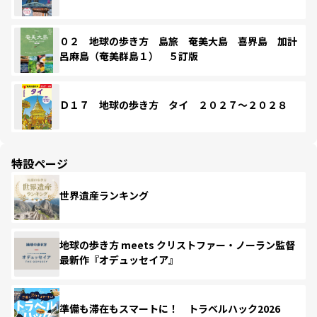
０２ 地球の歩き方 島旅 奄美大島 喜界島 加計
呂麻島（奄美群島１） ５訂版
Ｄ１７ 地球の歩き方 タイ ２０２７～２０２８
特設ページ
世界遺産ランキング
地球の歩き方 meets クリストファー・ノーラン監督
最新作『オデュッセイア』
準備も滞在もスマートに！ トラベルハック2026