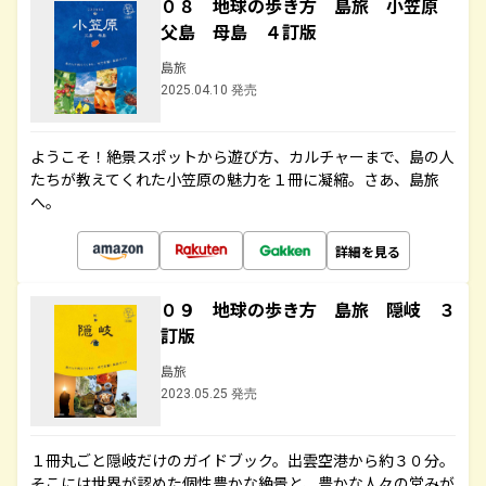
０８ 地球の歩き方 島旅 小笠原
父島 母島 ４訂版
島旅
2025.04.10 発売
ようこそ！絶景スポットから遊び方、カルチャーまで、島の人
たちが教えてくれた小笠原の魅力を１冊に凝縮。さあ、島旅
へ。
詳細を見る
０９ 地球の歩き方 島旅 隠岐 ３
訂版
島旅
2023.05.25 発売
１冊丸ごと隠岐だけのガイドブック。出雲空港から約３０分。
そこには世界が認めた個性豊かな絶景と、豊かな人々の営みが