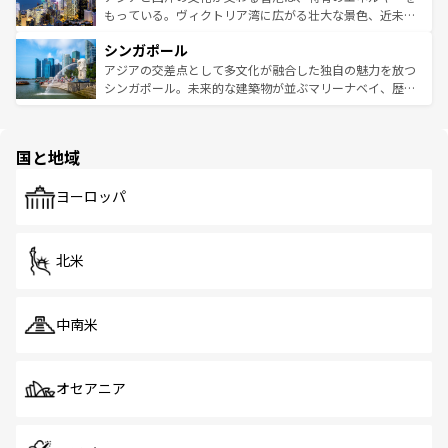
が旅行者を迎えてくれるので、きっと忘れられない旅にな
いビーチでリゾート気分を楽しむことができる。タイ料理
もっている。ヴィクトリア湾に広がる壮大な景色、近未来
るはずだ。 なお、新着のベトナム情報は
コンテンツ一覧
を
は世界的に有名で、屋台から高級レストランまで味覚を刺
的なアートスポット、そして歴史と現代が融合した町並
参照してほしい。
シンガポール
激する。気候は一年中温暖で、どの季節にも異なる楽しみ
み、どこを訪れても感動するはず。観光スポットが密集し
が待っている。親しみやすいタイの人々、仏教を中心とし
ており、効率よく見どころを回れるのも魅力。息をのむよ
アジアの交差点として多文化が融合した独自の魅力を放つ
た文化、そして多様な観光資源が、訪れる旅人を魅了し続
うな絶景から文化的な体験まで、香港を存分に楽しみ尽く
シンガポール。未来的な建築物が並ぶマリーナベイ、歴史
ける。 なお、新着のタイ情報は
コンテンツ一覧
を参照して
そう。 なお、新着の香港情報は
コンテンツ一覧
を参照して
と伝統を感じられるエスニックタウン、多数の緑豊かな公
ほしい。
ほしい。
園や自然保護区など、自然が調和した近代的な景観と文化
の多様性あふれるカラフルな町は、どこを歩いても新しい
国と地域
発見がある。さらに、治安のよさや充実した公共交通機関
も、旅行者にとっては魅力的なポイント。グルメも豊富
で、ホーカーズは地元の風情を楽しめる外せないスポット
ヨーロッパ
だ。訪れる人を飽きさせないシンガポールで、多様な魅力
を体感しよう。 なお、新着のシンガポール情報は
コンテン
ツ一覧
を参照してほしい。
北米
中南米
オセアニア