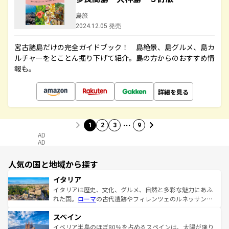
島旅
2024.12.05 発売
宮古諸島だけの完全ガイドブック！ 島絶景、島グルメ、島カ
ルチャーをとことん掘り下げて紹介。島の方からのおすすめ情
報も。
詳細を見る
…
1
2
3
9
AD
AD
人気の国と地域から探す
イタリア
イタリアは歴史、文化、グルメ、自然と多彩な魅力にあふ
れた国。
ローマ
の古代遺跡やフィレンツェのルネッサンス
美術、ヴェネツィアの運河など、歴史あるスポットはもち
スペイン
ろん、トスカーナの美しい田園風景やアマルフィ海岸の絶
景など、自然景観も見逃せない。観光の合間には、本場の
イベリア半島のほぼ80％を占めるスペインは、太陽が降り