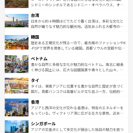
しみながら、その多様性と豊かな歴史を感じることができ
おすすめ。エメラルドグリーンに輝く海をはじめ、豊かな
シドニーのシンボルであるシドニー・オペラハウス、オー
るだろう。車でのロードトリップや列車の旅も、アメリカ
文化や歴史が息づいている。「アロハスピリット」と呼ば
ストラリア東海岸北部に広がる大サンゴ礁地帯グレートバ
ならではの贅沢な旅のスタイルだ。 なお、新着のアメリカ
台湾
れるおもてなしの心で訪れる人々を迎えてくれるハワイの
リアリーフや大陸中央部にそびえるウルル（エアーズロッ
情報は
コンテンツ一覧
を参照してほしい。
人々、おいしいローカルフードやハワイアンミュージッ
ク）、タスマニアの美しい原生林やケアンズの熱帯雨林な
日本から約４時間ほどでたどり着く台湾は、多彩な文化と
ク、伝統的なフラダンスなど、すべてがハワイの魅力を彩
ど、見どころがたくさん。また、カフェやワイン、オージ
自然が織りなす魅力的な観光地。活気あふれる大都市の台
っている。訪れるたびに新しい発見と感動が待っているハ
ービーフなどの食文化も豊かで、美味しいものであふれて
北やノスタルジックな町並みが人気な九份（ジォウフェ
ワイを、存分に味わってほしい。 なお、新着のハワイ情報
韓国
いる。アクティビティも充実しており、サーフィンやダイ
ン）、静ひつな山岳地帯である台湾東部など、都市の喧騒
は
コンテンツ一覧
を参照してほしい。
ビング、ハイキングなど、アウトドア好きにはたまらな
と山間の静けさが共存しており、訪れる人に新しい発見と
歴史ある王朝文化が残る一方で、最先端のファッションやK
い。オーストラリアの多彩な魅力を存分に味わいつくそ
驚きをもたらしてくれる。また、奥深い台湾の食文化も魅
-POPで世界を席巻している韓国。首都ソウルの宮殿や伝統
う。 なお、新着のオーストラリア情報は
コンテンツ一覧
を
力で、夜市などの屋台グルメから高級料理、ヘルシーで美
家屋が並ぶエリアでは韓国の歴史と文化に浸ることがで
参照してほしい。
ベトナム
容にもいいと評判のスイーツなど、バラエティ豊かな料理
き、地方に足を延ばせば四季折々の自然美を楽しむことが
が味わえる。 なお、新着の台湾情報は
コンテンツ一覧
を参
できる。そして、キムチや焼肉、絶品のストリートフード
豊かな自然と多様な文化が魅力的なベトナム。南北に細長
照してほしい。
まで、さまざまな韓国料理が待っている。夜には、韓国な
く伸びる国土には、広大な田園風景や青々とした山々、世
らではのナイトライフも堪能できる。あたたかいホスピタ
界遺産に登録された壮大な自然景観が点在し、都市部では
タイ
リティに包まれながら、韓国の多彩な魅力を心ゆくまで味
急速な発展と共に伝統が息づく。ハノイの古い町並みやホ
わってみてほしい。 なお、新着の韓国情報は
コンテンツ一
ーチミン市のフランス統治時代の建物も、独特の雰囲気を
タイは、東南アジアに位置する豊かな自然と歴史が息づく
覧
を参照してほしい。
醸し出している。また、バラエティの豊かさとおいしさで
国だ。首都バンコクは高層ビルが立ち並ぶ一方、伝統的な
世界中の食通を魅了してやまないベトナム料理も魅力のひ
寺院や市場がいたるところに点在し、古きよき文化と現代
香港
とつ。フォーやバインミー、ベトナムコーヒーなどは、ぜ
の活気が交差している。北部ではチェンマイなどの山岳地
ひ現地で味わいたい。どの地域を訪れてもあたたかい人々
帯で自然と触れ合い、南部ではプーケットやクラビの美し
アジアと西洋の文化が交わる香港は、特有のエネルギーを
が旅行者を迎えてくれるので、きっと忘れられない旅にな
いビーチでリゾート気分を楽しむことができる。タイ料理
もっている。ヴィクトリア湾に広がる壮大な景色、近未来
るはずだ。 なお、新着のベトナム情報は
コンテンツ一覧
を
は世界的に有名で、屋台から高級レストランまで味覚を刺
的なアートスポット、そして歴史と現代が融合した町並
参照してほしい。
シンガポール
激する。気候は一年中温暖で、どの季節にも異なる楽しみ
み、どこを訪れても感動するはず。観光スポットが密集し
が待っている。親しみやすいタイの人々、仏教を中心とし
ており、効率よく見どころを回れるのも魅力。息をのむよ
アジアの交差点として多文化が融合した独自の魅力を放つ