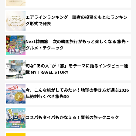
エアラインランキング 読者の投票をもとにランキン
グ形式で発表
Next韓国旅 次の韓国旅行がもっと楽しくなる 旅先・
グルメ・テクニック
旬な“あの人”が「旅」をテーマに語るインタビュー連
載 MY TRAVEL STORY
今、こんな旅がしてみたい！地球の歩き方が選ぶ2026
年絶対行くべき旅先30
コスパもタイパもかなえる！賢者の旅テクニック