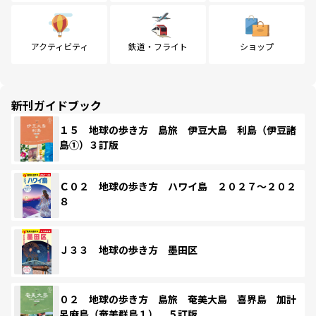
アクティビティ
鉄道・フライト
ショップ
新刊ガイドブック
１５ 地球の歩き方 島旅 伊豆大島 利島（伊豆諸
島①）３訂版
Ｃ０２ 地球の歩き方 ハワイ島 ２０２７～２０２
８
Ｊ３３ 地球の歩き方 墨田区
０２ 地球の歩き方 島旅 奄美大島 喜界島 加計
呂麻島（奄美群島１） ５訂版