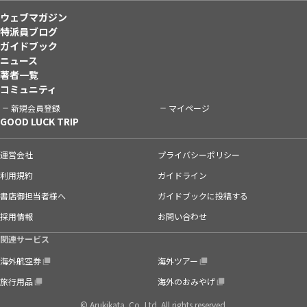
ウェブマガジン
特派員ブログ
ガイドブック
ニュース
著者一覧
コミュニティ
新規会員登録
マイページ
GOOD LUCK TRIP
運営会社
プライバシーポリシー
利用規約
ガイドライン
書店御担当者様へ
ガイドブックに投稿する
採用情報
お問い合わせ
関連サービス
海外航空券
海外ツアー
旅行用品
海外のおみやげ
© Arukikata. Co.,Ltd. All rights reserved.