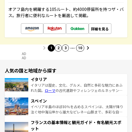
オアフ島内を網羅する105ルート、約4000停留所を持つザ・バ
ス。旅行者に便利なルートを厳選して掲載。
詳細を見る
…
1
2
3
10
AD
AD
人気の国と地域から探す
イタリア
イタリアは歴史、文化、グルメ、自然と多彩な魅力にあふ
れた国。
ローマ
の古代遺跡やフィレンツェのルネッサンス
美術、ヴェネツィアの運河など、歴史あるスポットはもち
スペイン
ろん、トスカーナの美しい田園風景やアマルフィ海岸の絶
景など、自然景観も見逃せない。観光の合間には、本場の
イベリア半島のほぼ80％を占めるスペインは、太陽が降り
ピザやパスタなど、絶品のイタリア料理を堪能することも
注ぐ地中海沿岸から雄大なピレネー山脈まで、多彩な自然
できる。朝目覚めてから夜眠るまで、すべての瞬間を楽し
と文化が詰まったヨーロッパ屈指の旅行先だ。多様な地域
フランスの基本情報と観光ガイド・有名観光スポ
ませてくれるイタリアで、忘れられない旅をしてみよう！
文化が根付くこの国では、情熱的なフラメンコ、熱気あふ
なお、新着のイタリア情報は
コンテンツ一覧
を参照してほ
れる闘牛、そして美味しいタパスが生活の一部となってい
ット