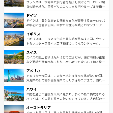
しい。
る。首都マドリードの洗練された雰囲気や、バルセロナの
フランスは、世界中の旅行者を魅了し続けるヨーロッパ屈
アートに溢れた街角から、地方では古代ローマ遺跡や中世
指の観光地だ。首都パリのエッフェル塔やルーブル美術館
の城塞都市、穏やかなビーチリゾートまで多彩な表情を見
といった象徴的なスポットから、田舎町の古風な美しさま
せる。地方によって風土や気候が異なるスペインはその個
ドイツ
で、幅広い魅力が詰まっている。華麗な宮殿、歴史的な大
性で訪れる人を魅了する。 なお、新着のスペイン情報は
コ
聖堂、美しいビーチ、そして豊かな自然が、訪れる者を心
ドイツは、豊かな歴史と多彩な文化が交差するヨーロッパ
ンテンツ一覧
を参照してほしい。
から魅了する。また、フランスは美食の国としても知ら
の中心に位置する国。中世の街並みが残るロマンチック街
れ、フランス料理はユネスコ無形文化遺産にも登録されて
道から、未来を先取りするようなモダンな都市まで多様な
イギリス
いる。シャンパンの発祥地であるランス、プロヴァンスの
顔を持つこの国は、どこを歩いても飽きることがない。ベ
香り高いラベンダー畑など、多彩な楽しみ方が可能だ。さ
ルリンの文化的活気、バイエルン州のアルプスの絶景、そ
イギリスは、古きよき伝統と最先端が共存する国。ウェス
らに、パリ以外の地域にも魅力が溢れており、どの街角に
してライン川沿いのワイン畑といった風景は必見。ビール
トミンスター寺院や大英博物館のようなランドマーク、歴
も豊かな歴史と文化が息づいている。パリ以外の個性あふ
とソーセージを味わいながら地元の人と過ごす楽しい時間
史ある大学都市、美しい丘陵地帯や牧歌的な風景など、エ
れる地方に足を運ぶとそれぞれで全く異なる文化を体験で
スイス
は、お酒好きな人にはぜひ体験してほしい。 なお、新着の
リアごとに異なる魅力がある。また、優雅なアフタヌーン
きるだろう。 なお、新着のフランス情報は
コンテンツ一覧
ドイツ情報は
コンテンツ一覧
を参照してほしい。
ティー、ビール好きにはたまらない英国パブ、サッカー観
スイスの国土面積は九州ほどの広さだが、運行時刻が正確
を参照してほしい。
戦など、本場だからこそできる体験も豊富。イギリスを旅
な交通網が整備されており、初心者でも安心して個人旅行
して楽しみつくそう。 なお、新着のイギリス情報は
コンテ
を楽しめる。日本同様に時刻表どおりの旅が可能だ。中世
アメリカ
ンツ一覧
を参照してほしい。
の建物がそのまま残る町や、スイスならではのユニークな
博物館もあり、アルプス観光だけでなく町歩きも満喫する
アメリカ合衆国は、広大な土地と多様な文化が魅力の国。
ことができる。国民の所得が高いため物価も高いが、旅行
東海岸の都市部から西海岸のカリフォルニアまで、訪れる
者向けの交通パス提供のサービスもあり、うまく活用すれ
場所ごとに異なる風景と体験が待っている。ニューヨーク
ハワイ
ば市内交通費無料で観光を楽しむこともできる。 なお、新
のような巨大都市は、観光、ショッピング、エンターテイ
着のスイス情報は
コンテンツ一覧
を参照してほしい。
ンメントが詰まった刺激的なスポットだ。一方、アメリカ
年間を通じて温暖な気候に恵まれ、多くの島で構成される
西部には大自然が広がり、グランドキャニオンやイエロー
ハワイは、どの島も独自の魅力をもっている。大自然の神
ストーン国立公園といった絶景が堪能できる。さらに、南
秘を感じたいなら、火山が生み出した壮大な景観を誇るハ
オーストラリア
部のニューオーリンズでは、音楽と美食が融合した独特の
ワイ島は見逃せない。また、定番の観光地といえばオアフ
文化が魅力。旅行者はアメリカの各地域で異なる魅力を楽
島だが、静かな自然を求めるならマウイ島やカウアイ島が
オーストラリアは、壮大な自然と多様な文化が魅力の国。