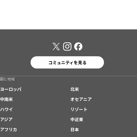
コミュニティを見る
国と地域
ヨーロッパ
北米
中南米
オセアニア
ハワイ
リゾート
アジア
中近東
アフリカ
日本