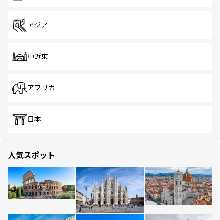
アジア
中近東
アフリカ
日本
人気スポット