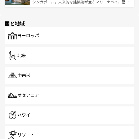
た文化、そして多様な観光資源が、訪れる旅人を魅了し続
うな絶景から文化的な体験まで、香港を存分に楽しみ尽く
シンガポール。未来的な建築物が並ぶマリーナベイ、歴史
ける。 なお、新着のタイ情報は
コンテンツ一覧
を参照して
そう。 なお、新着の香港情報は
コンテンツ一覧
を参照して
と伝統を感じられるエスニックタウン、多数の緑豊かな公
ほしい。
ほしい。
園や自然保護区など、自然が調和した近代的な景観と文化
の多様性あふれるカラフルな町は、どこを歩いても新しい
国と地域
発見がある。さらに、治安のよさや充実した公共交通機関
も、旅行者にとっては魅力的なポイント。グルメも豊富
で、ホーカーズは地元の風情を楽しめる外せないスポット
ヨーロッパ
だ。訪れる人を飽きさせないシンガポールで、多様な魅力
を体感しよう。 なお、新着のシンガポール情報は
コンテン
ツ一覧
を参照してほしい。
北米
中南米
オセアニア
ハワイ
リゾート