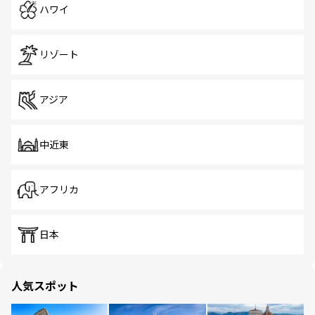
ハワイ
リゾート
アジア
中近東
アフリカ
日本
人気スポット