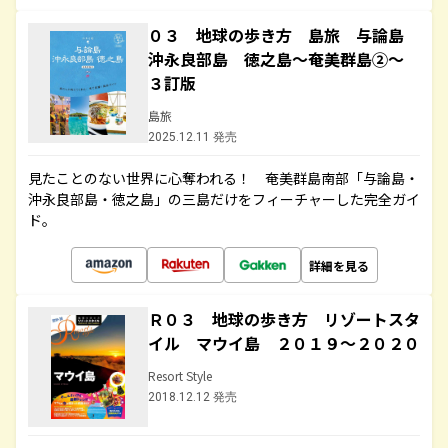
０３ 地球の歩き方 島旅 与論島
沖永良部島 徳之島～奄美群島②～
３訂版
島旅
2025.12.11 発売
見たことのない世界に心奪われる！ 奄美群島南部「与論島・
沖永良部島・徳之島」の三島だけをフィーチャーした完全ガイ
ド。
詳細を見る
Ｒ０３ 地球の歩き方 リゾートスタ
イル マウイ島 ２０１９～２０２０
Resort Style
2018.12.12 発売