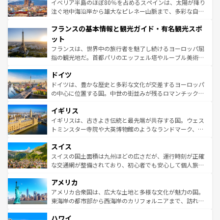
景など、自然景観も見逃せない。観光の合間には、本場の
イベリア半島のほぼ80％を占めるスペインは、太陽が降り
ピザやパスタなど、絶品のイタリア料理を堪能することも
注ぐ地中海沿岸から雄大なピレネー山脈まで、多彩な自然
できる。朝目覚めてから夜眠るまで、すべての瞬間を楽し
と文化が詰まったヨーロッパ屈指の旅行先だ。多様な地域
フランスの基本情報と観光ガイド・有名観光スポ
ませてくれるイタリアで、忘れられない旅をしてみよう！
文化が根付くこの国では、情熱的なフラメンコ、熱気あふ
なお、新着のイタリア情報は
コンテンツ一覧
を参照してほ
れる闘牛、そして美味しいタパスが生活の一部となってい
ット
しい。
る。首都マドリードの洗練された雰囲気や、バルセロナの
フランスは、世界中の旅行者を魅了し続けるヨーロッパ屈
アートに溢れた街角から、地方では古代ローマ遺跡や中世
指の観光地だ。首都パリのエッフェル塔やルーブル美術館
の城塞都市、穏やかなビーチリゾートまで多彩な表情を見
といった象徴的なスポットから、田舎町の古風な美しさま
せる。地方によって風土や気候が異なるスペインはその個
ドイツ
で、幅広い魅力が詰まっている。華麗な宮殿、歴史的な大
性で訪れる人を魅了する。 なお、新着のスペイン情報は
コ
聖堂、美しいビーチ、そして豊かな自然が、訪れる者を心
ドイツは、豊かな歴史と多彩な文化が交差するヨーロッパ
ンテンツ一覧
を参照してほしい。
から魅了する。また、フランスは美食の国としても知ら
の中心に位置する国。中世の街並みが残るロマンチック街
れ、フランス料理はユネスコ無形文化遺産にも登録されて
道から、未来を先取りするようなモダンな都市まで多様な
イギリス
いる。シャンパンの発祥地であるランス、プロヴァンスの
顔を持つこの国は、どこを歩いても飽きることがない。ベ
香り高いラベンダー畑など、多彩な楽しみ方が可能だ。さ
ルリンの文化的活気、バイエルン州のアルプスの絶景、そ
イギリスは、古きよき伝統と最先端が共存する国。ウェス
らに、パリ以外の地域にも魅力が溢れており、どの街角に
してライン川沿いのワイン畑といった風景は必見。ビール
トミンスター寺院や大英博物館のようなランドマーク、歴
も豊かな歴史と文化が息づいている。パリ以外の個性あふ
とソーセージを味わいながら地元の人と過ごす楽しい時間
史ある大学都市、美しい丘陵地帯や牧歌的な風景など、エ
れる地方に足を運ぶとそれぞれで全く異なる文化を体験で
スイス
は、お酒好きな人にはぜひ体験してほしい。 なお、新着の
リアごとに異なる魅力がある。また、優雅なアフタヌーン
きるだろう。 なお、新着のフランス情報は
コンテンツ一覧
ドイツ情報は
コンテンツ一覧
を参照してほしい。
ティー、ビール好きにはたまらない英国パブ、サッカー観
スイスの国土面積は九州ほどの広さだが、運行時刻が正確
を参照してほしい。
戦など、本場だからこそできる体験も豊富。イギリスを旅
な交通網が整備されており、初心者でも安心して個人旅行
して楽しみつくそう。 なお、新着のイギリス情報は
コンテ
を楽しめる。日本同様に時刻表どおりの旅が可能だ。中世
アメリカ
ンツ一覧
を参照してほしい。
の建物がそのまま残る町や、スイスならではのユニークな
博物館もあり、アルプス観光だけでなく町歩きも満喫する
アメリカ合衆国は、広大な土地と多様な文化が魅力の国。
ことができる。国民の所得が高いため物価も高いが、旅行
東海岸の都市部から西海岸のカリフォルニアまで、訪れる
者向けの交通パス提供のサービスもあり、うまく活用すれ
場所ごとに異なる風景と体験が待っている。ニューヨーク
ハワイ
ば市内交通費無料で観光を楽しむこともできる。 なお、新
のような巨大都市は、観光、ショッピング、エンターテイ