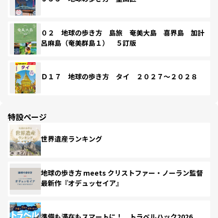
０２ 地球の歩き方 島旅 奄美大島 喜界島 加計
呂麻島（奄美群島１） ５訂版
Ｄ１７ 地球の歩き方 タイ ２０２７～２０２８
特設ページ
世界遺産ランキング
地球の歩き方 meets クリストファー・ノーラン監督
最新作『オデュッセイア』
準備も滞在もスマートに！ トラベルハック2026