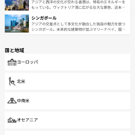
ひ現地で味わいたい。どの地域を訪れてもあたたかい人々
帯で自然と触れ合い、南部ではプーケットやクラビの美し
アジアと西洋の文化が交わる香港は、特有のエネルギーを
が旅行者を迎えてくれるので、きっと忘れられない旅にな
いビーチでリゾート気分を楽しむことができる。タイ料理
もっている。ヴィクトリア湾に広がる壮大な景色、近未来
るはずだ。 なお、新着のベトナム情報は
コンテンツ一覧
を
は世界的に有名で、屋台から高級レストランまで味覚を刺
的なアートスポット、そして歴史と現代が融合した町並
参照してほしい。
シンガポール
激する。気候は一年中温暖で、どの季節にも異なる楽しみ
み、どこを訪れても感動するはず。観光スポットが密集し
が待っている。親しみやすいタイの人々、仏教を中心とし
ており、効率よく見どころを回れるのも魅力。息をのむよ
アジアの交差点として多文化が融合した独自の魅力を放つ
た文化、そして多様な観光資源が、訪れる旅人を魅了し続
うな絶景から文化的な体験まで、香港を存分に楽しみ尽く
シンガポール。未来的な建築物が並ぶマリーナベイ、歴史
ける。 なお、新着のタイ情報は
コンテンツ一覧
を参照して
そう。 なお、新着の香港情報は
コンテンツ一覧
を参照して
と伝統を感じられるエスニックタウン、多数の緑豊かな公
ほしい。
ほしい。
園や自然保護区など、自然が調和した近代的な景観と文化
の多様性あふれるカラフルな町は、どこを歩いても新しい
国と地域
発見がある。さらに、治安のよさや充実した公共交通機関
も、旅行者にとっては魅力的なポイント。グルメも豊富
で、ホーカーズは地元の風情を楽しめる外せないスポット
ヨーロッパ
だ。訪れる人を飽きさせないシンガポールで、多様な魅力
を体感しよう。 なお、新着のシンガポール情報は
コンテン
ツ一覧
を参照してほしい。
北米
中南米
オセアニア