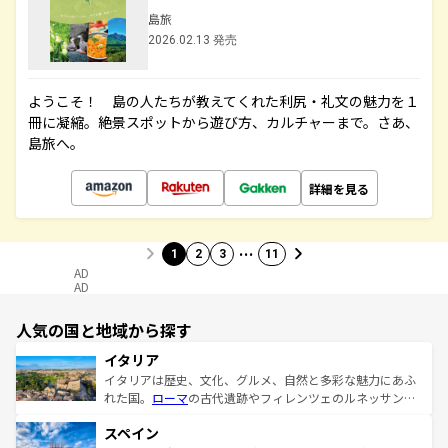
島旅
2026.02.13 発売
ようこそ！ 島の人たちが教えてくれた利尻・礼文の魅力を１
冊に凝縮。絶景スポットから遊び方、カルチャーまで。さあ、
島旅へ。
詳細を見る
…
1
2
3
11
AD
AD
人気の国と地域から探す
イタリア
イタリアは歴史、文化、グルメ、自然と多彩な魅力にあふ
れた国。
ローマ
の古代遺跡やフィレンツェのルネッサンス
美術、ヴェネツィアの運河など、歴史あるスポットはもち
スペイン
ろん、トスカーナの美しい田園風景やアマルフィ海岸の絶