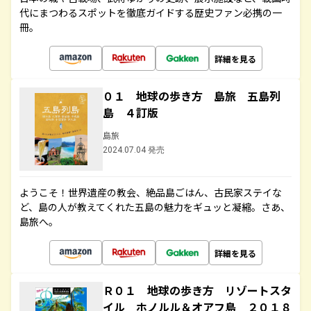
代にまつわるスポットを徹底ガイドする歴史ファン必携の一
冊。
詳細を見る
０１ 地球の歩き方 島旅 五島列
島 ４訂版
島旅
2024.07.04 発売
ようこそ！世界遺産の教会、絶品島ごはん、古民家ステイな
ど、島の人が教えてくれた五島の魅力をギュッと凝縮。さあ、
島旅へ。
詳細を見る
Ｒ０１ 地球の歩き方 リゾートスタ
イル ホノルル＆オアフ島 ２０１８