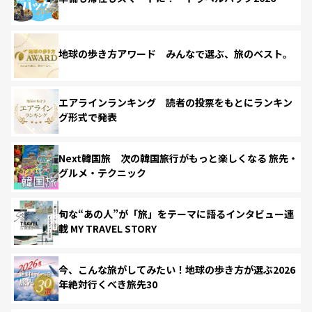
地球の歩き方アワード みんなで選ぶ、旅のベスト。
エアラインランキング 読者の投票をもとにランキン
グ形式で発表
Next韓国旅 次の韓国旅行がもっと楽しくなる 旅先・
グルメ・テクニック
旬な“あの人”が「旅」をテーマに語るインタビュー連
載 MY TRAVEL STORY
今、こんな旅がしてみたい！地球の歩き方が選ぶ2026
年絶対行くべき旅先30