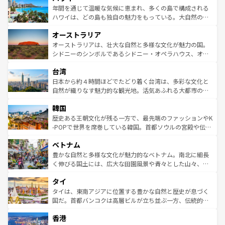
着のスイス情報は
コンテンツ一覧
を参照してほしい。
ンメントが詰まった刺激的なスポットだ。一方、アメリカ
年間を通じて温暖な気候に恵まれ、多くの島で構成される
西部には大自然が広がり、グランドキャニオンやイエロー
ハワイは、どの島も独自の魅力をもっている。大自然の神
ストーン国立公園といった絶景が堪能できる。さらに、南
秘を感じたいなら、火山が生み出した壮大な景観を誇るハ
オーストラリア
部のニューオーリンズでは、音楽と美食が融合した独特の
ワイ島は見逃せない。また、定番の観光地といえばオアフ
文化が魅力。旅行者はアメリカの各地域で異なる魅力を楽
島だが、静かな自然を求めるならマウイ島やカウアイ島が
オーストラリアは、壮大な自然と多様な文化が魅力の国。
しみながら、その多様性と豊かな歴史を感じることができ
おすすめ。エメラルドグリーンに輝く海をはじめ、豊かな
シドニーのシンボルであるシドニー・オペラハウス、オー
るだろう。車でのロードトリップや列車の旅も、アメリカ
文化や歴史が息づいている。「アロハスピリット」と呼ば
ストラリア東海岸北部に広がる大サンゴ礁地帯グレートバ
ならではの贅沢な旅のスタイルだ。 なお、新着のアメリカ
台湾
れるおもてなしの心で訪れる人々を迎えてくれるハワイの
リアリーフや大陸中央部にそびえるウルル（エアーズロッ
情報は
コンテンツ一覧
を参照してほしい。
人々、おいしいローカルフードやハワイアンミュージッ
ク）、タスマニアの美しい原生林やケアンズの熱帯雨林な
日本から約４時間ほどでたどり着く台湾は、多彩な文化と
ク、伝統的なフラダンスなど、すべてがハワイの魅力を彩
ど、見どころがたくさん。また、カフェやワイン、オージ
自然が織りなす魅力的な観光地。活気あふれる大都市の台
っている。訪れるたびに新しい発見と感動が待っているハ
ービーフなどの食文化も豊かで、美味しいものであふれて
北やノスタルジックな町並みが人気な九份（ジォウフェ
ワイを、存分に味わってほしい。 なお、新着のハワイ情報
韓国
いる。アクティビティも充実しており、サーフィンやダイ
ン）、静ひつな山岳地帯である台湾東部など、都市の喧騒
は
コンテンツ一覧
を参照してほしい。
ビング、ハイキングなど、アウトドア好きにはたまらな
と山間の静けさが共存しており、訪れる人に新しい発見と
歴史ある王朝文化が残る一方で、最先端のファッションやK
い。オーストラリアの多彩な魅力を存分に味わいつくそ
驚きをもたらしてくれる。また、奥深い台湾の食文化も魅
-POPで世界を席巻している韓国。首都ソウルの宮殿や伝統
う。 なお、新着のオーストラリア情報は
コンテンツ一覧
を
力で、夜市などの屋台グルメから高級料理、ヘルシーで美
家屋が並ぶエリアでは韓国の歴史と文化に浸ることがで
参照してほしい。
ベトナム
容にもいいと評判のスイーツなど、バラエティ豊かな料理
き、地方に足を延ばせば四季折々の自然美を楽しむことが
が味わえる。 なお、新着の台湾情報は
コンテンツ一覧
を参
できる。そして、キムチや焼肉、絶品のストリートフード
豊かな自然と多様な文化が魅力的なベトナム。南北に細長
照してほしい。
まで、さまざまな韓国料理が待っている。夜には、韓国な
く伸びる国土には、広大な田園風景や青々とした山々、世
らではのナイトライフも堪能できる。あたたかいホスピタ
界遺産に登録された壮大な自然景観が点在し、都市部では
タイ
リティに包まれながら、韓国の多彩な魅力を心ゆくまで味
急速な発展と共に伝統が息づく。ハノイの古い町並みやホ
わってみてほしい。 なお、新着の韓国情報は
コンテンツ一
ーチミン市のフランス統治時代の建物も、独特の雰囲気を
タイは、東南アジアに位置する豊かな自然と歴史が息づく
覧
を参照してほしい。
醸し出している。また、バラエティの豊かさとおいしさで
国だ。首都バンコクは高層ビルが立ち並ぶ一方、伝統的な
世界中の食通を魅了してやまないベトナム料理も魅力のひ
寺院や市場がいたるところに点在し、古きよき文化と現代
香港
とつ。フォーやバインミー、ベトナムコーヒーなどは、ぜ
の活気が交差している。北部ではチェンマイなどの山岳地