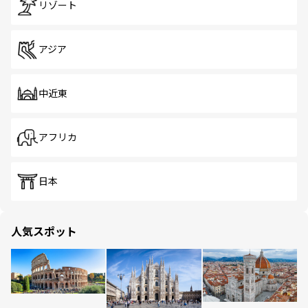
リゾート
アジア
中近東
アフリカ
日本
人気スポット