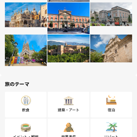
旅のテーマ
飲食
建築・アート
宿泊
イベント・観戦
世界遺産
リゾート