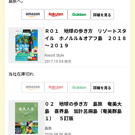
島旅へ。
詳細を見る
Ｒ０１ 地球の歩き方 リゾートスタ
イル ホノルル＆オアフ島 ２０１８
～２０１９
Resort Style
2017.10.04 発売
当社在庫切れ
詳細を見る
０２ 地球の歩き方 島旅 奄美大
島 喜界島 加計呂麻島（奄美群島
１） ５訂版
島旅
2026.08.06 発売