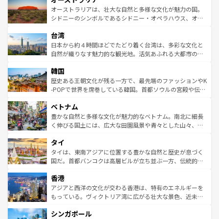
文化が魅力。旅行者はアメリカの各地域で異なる魅力を楽
島だが、静かな自然を求めるならマウイ島やカウアイ島が
オーストラリアは、壮大な自然と多様な文化が魅力の国。
しみながら、その多様性と豊かな歴史を感じることができ
おすすめ。エメラルドグリーンに輝く海をはじめ、豊かな
シドニーのシンボルであるシドニー・オペラハウス、オー
るだろう。車でのロードトリップや列車の旅も、アメリカ
文化や歴史が息づいている。「アロハスピリット」と呼ば
ストラリア東海岸北部に広がる大サンゴ礁地帯グレートバ
ならではの贅沢な旅のスタイルだ。 なお、新着のアメリカ
台湾
れるおもてなしの心で訪れる人々を迎えてくれるハワイの
リアリーフや大陸中央部にそびえるウルル（エアーズロッ
情報は
コンテンツ一覧
を参照してほしい。
人々、おいしいローカルフードやハワイアンミュージッ
ク）、タスマニアの美しい原生林やケアンズの熱帯雨林な
日本から約４時間ほどでたどり着く台湾は、多彩な文化と
ク、伝統的なフラダンスなど、すべてがハワイの魅力を彩
ど、見どころがたくさん。また、カフェやワイン、オージ
自然が織りなす魅力的な観光地。活気あふれる大都市の台
っている。訪れるたびに新しい発見と感動が待っているハ
ービーフなどの食文化も豊かで、美味しいものであふれて
北やノスタルジックな町並みが人気な九份（ジォウフェ
ワイを、存分に味わってほしい。 なお、新着のハワイ情報
韓国
いる。アクティビティも充実しており、サーフィンやダイ
ン）、静ひつな山岳地帯である台湾東部など、都市の喧騒
は
コンテンツ一覧
を参照してほしい。
ビング、ハイキングなど、アウトドア好きにはたまらな
と山間の静けさが共存しており、訪れる人に新しい発見と
歴史ある王朝文化が残る一方で、最先端のファッションやK
い。オーストラリアの多彩な魅力を存分に味わいつくそ
驚きをもたらしてくれる。また、奥深い台湾の食文化も魅
-POPで世界を席巻している韓国。首都ソウルの宮殿や伝統
う。 なお、新着のオーストラリア情報は
コンテンツ一覧
を
力で、夜市などの屋台グルメから高級料理、ヘルシーで美
家屋が並ぶエリアでは韓国の歴史と文化に浸ることがで
参照してほしい。
ベトナム
容にもいいと評判のスイーツなど、バラエティ豊かな料理
き、地方に足を延ばせば四季折々の自然美を楽しむことが
が味わえる。 なお、新着の台湾情報は
コンテンツ一覧
を参
できる。そして、キムチや焼肉、絶品のストリートフード
豊かな自然と多様な文化が魅力的なベトナム。南北に細長
照してほしい。
まで、さまざまな韓国料理が待っている。夜には、韓国な
く伸びる国土には、広大な田園風景や青々とした山々、世
らではのナイトライフも堪能できる。あたたかいホスピタ
界遺産に登録された壮大な自然景観が点在し、都市部では
タイ
リティに包まれながら、韓国の多彩な魅力を心ゆくまで味
急速な発展と共に伝統が息づく。ハノイの古い町並みやホ
わってみてほしい。 なお、新着の韓国情報は
コンテンツ一
ーチミン市のフランス統治時代の建物も、独特の雰囲気を
タイは、東南アジアに位置する豊かな自然と歴史が息づく
覧
を参照してほしい。
醸し出している。また、バラエティの豊かさとおいしさで
国だ。首都バンコクは高層ビルが立ち並ぶ一方、伝統的な
世界中の食通を魅了してやまないベトナム料理も魅力のひ
寺院や市場がいたるところに点在し、古きよき文化と現代
香港
とつ。フォーやバインミー、ベトナムコーヒーなどは、ぜ
の活気が交差している。北部ではチェンマイなどの山岳地
ひ現地で味わいたい。どの地域を訪れてもあたたかい人々
帯で自然と触れ合い、南部ではプーケットやクラビの美し
アジアと西洋の文化が交わる香港は、特有のエネルギーを
が旅行者を迎えてくれるので、きっと忘れられない旅にな
いビーチでリゾート気分を楽しむことができる。タイ料理
もっている。ヴィクトリア湾に広がる壮大な景色、近未来
るはずだ。 なお、新着のベトナム情報は
コンテンツ一覧
を
は世界的に有名で、屋台から高級レストランまで味覚を刺
的なアートスポット、そして歴史と現代が融合した町並
参照してほしい。
シンガポール
激する。気候は一年中温暖で、どの季節にも異なる楽しみ
み、どこを訪れても感動するはず。観光スポットが密集し