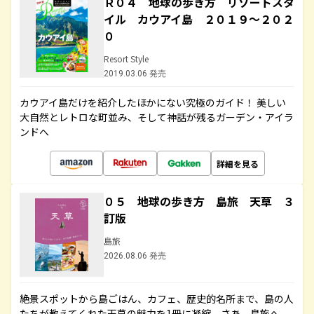
Ｒ０４ 地球の歩き方 リゾートスタ
イル カウアイ島 ２０１９～２０２
０
Resort Style
2019.03.06 発売
カウアイ島だけを紹介したほかにない究極のガイド！ 美しい
大自然とレトロな町並み、そして神話が残るガーデン・アイラ
ンドへ
詳細を見る
０５ 地球の歩き方 島旅 天草 ３
訂版
島旅
2026.08.06 発売
絶景スポットから島ごはん、カフェ、歴史的名所まで、島の人
たちが教えてくれた天草の魅力を1冊に凝縮。さあ、島旅へ。