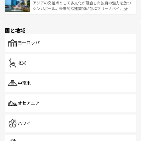
が待っている。親しみやすいタイの人々、仏教を中心とし
ており、効率よく見どころを回れるのも魅力。息をのむよ
アジアの交差点として多文化が融合した独自の魅力を放つ
た文化、そして多様な観光資源が、訪れる旅人を魅了し続
うな絶景から文化的な体験まで、香港を存分に楽しみ尽く
シンガポール。未来的な建築物が並ぶマリーナベイ、歴史
ける。 なお、新着のタイ情報は
コンテンツ一覧
を参照して
そう。 なお、新着の香港情報は
コンテンツ一覧
を参照して
と伝統を感じられるエスニックタウン、多数の緑豊かな公
ほしい。
ほしい。
園や自然保護区など、自然が調和した近代的な景観と文化
の多様性あふれるカラフルな町は、どこを歩いても新しい
国と地域
発見がある。さらに、治安のよさや充実した公共交通機関
も、旅行者にとっては魅力的なポイント。グルメも豊富
で、ホーカーズは地元の風情を楽しめる外せないスポット
ヨーロッパ
だ。訪れる人を飽きさせないシンガポールで、多様な魅力
を体感しよう。 なお、新着のシンガポール情報は
コンテン
ツ一覧
を参照してほしい。
北米
中南米
オセアニア
ハワイ