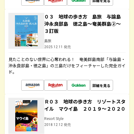
詳細を見る
０３ 地球の歩き方 島旅 与論島
沖永良部島 徳之島～奄美群島②～
３訂版
島旅
2025.12.11 発売
見たことのない世界に心奪われる！ 奄美群島南部「与論島・
沖永良部島・徳之島」の三島だけをフィーチャーした完全ガイ
ド。
詳細を見る
Ｒ０３ 地球の歩き方 リゾートスタ
イル マウイ島 ２０１９～２０２０
Resort Style
2018.12.12 発売