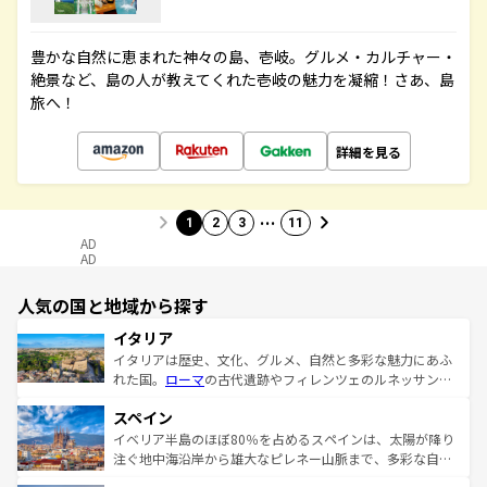
豊かな自然に恵まれた神々の島、壱岐。グルメ・カルチャー・
絶景など、島の人が教えてくれた壱岐の魅力を凝縮！さあ、島
旅へ！
詳細を見る
…
1
2
3
11
AD
AD
人気の国と地域から探す
イタリア
イタリアは歴史、文化、グルメ、自然と多彩な魅力にあふ
れた国。
ローマ
の古代遺跡やフィレンツェのルネッサンス
美術、ヴェネツィアの運河など、歴史あるスポットはもち
スペイン
ろん、トスカーナの美しい田園風景やアマルフィ海岸の絶
景など、自然景観も見逃せない。観光の合間には、本場の
イベリア半島のほぼ80％を占めるスペインは、太陽が降り
ピザやパスタなど、絶品のイタリア料理を堪能することも
注ぐ地中海沿岸から雄大なピレネー山脈まで、多彩な自然
できる。朝目覚めてから夜眠るまで、すべての瞬間を楽し
と文化が詰まったヨーロッパ屈指の旅行先だ。多様な地域