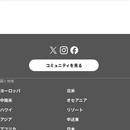
コミュニティを見る
国と地域
ヨーロッパ
北米
中南米
オセアニア
ハワイ
リゾート
アジア
中近東
アフリカ
日本