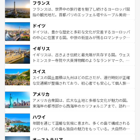
フランス
ませてくれるイタリアで、忘れられない旅をしてみよう！
文化が根付くこの国では、情熱的なフラメンコ、熱気あふ
なお、新着のイタリア情報は
コンテンツ一覧
を参照してほ
れる闘牛、そして美味しいタパスが生活の一部となってい
フランスは、世界中の旅行者を魅了し続けるヨーロッパ屈
しい。
る。首都マドリードの洗練された雰囲気や、バルセロナの
指の観光地だ。首都パリのエッフェル塔やルーブル美術館
アートに溢れた街角から、地方では古代ローマ遺跡や中世
といった象徴的なスポットから、田舎町の古風な美しさま
ドイツ
の城塞都市、穏やかなビーチリゾートまで多彩な表情を見
で、幅広い魅力が詰まっている。華麗な宮殿、歴史的な大
せる。地方によって風土や気候が異なるスペインはその個
聖堂、美しいビーチ、そして豊かな自然が、訪れる者を心
ドイツは、豊かな歴史と多彩な文化が交差するヨーロッパ
性で訪れる人を魅了する。 なお、新着のスペイン情報は
コ
から魅了する。また、フランスは美食の国としても知ら
の中心に位置する国。中世の街並みが残るロマンチック街
ンテンツ一覧
を参照してほしい。
れ、フランス料理はユネスコ無形文化遺産にも登録されて
道から、未来を先取りするようなモダンな都市まで多様な
イギリス
いる。シャンパンの発祥地であるランス、プロヴァンスの
顔を持つこの国は、どこを歩いても飽きることがない。ベ
香り高いラベンダー畑など、多彩な楽しみ方が可能だ。さ
ルリンの文化的活気、バイエルン州のアルプスの絶景、そ
イギリスは、古きよき伝統と最先端が共存する国。ウェス
らに、パリ以外の地域にも魅力が溢れており、どの街角に
してライン川沿いのワイン畑といった風景は必見。ビール
トミンスター寺院や大英博物館のようなランドマーク、歴
も豊かな歴史と文化が息づいている。パリ以外の個性あふ
とソーセージを味わいながら地元の人と過ごす楽しい時間
史ある大学都市、美しい丘陵地帯や牧歌的な風景など、エ
れる地方に足を運ぶとそれぞれで全く異なる文化を体験で
スイス
は、お酒好きな人にはぜひ体験してほしい。 なお、新着の
リアごとに異なる魅力がある。また、優雅なアフタヌーン
きるだろう。 なお、新着のフランス情報は
コンテンツ一覧
ドイツ情報は
コンテンツ一覧
を参照してほしい。
ティー、ビール好きにはたまらない英国パブ、サッカー観
スイスの国土面積は九州ほどの広さだが、運行時刻が正確
を参照してほしい。
戦など、本場だからこそできる体験も豊富。イギリスを旅
な交通網が整備されており、初心者でも安心して個人旅行
して楽しみつくそう。 なお、新着のイギリス情報は
コンテ
を楽しめる。日本同様に時刻表どおりの旅が可能だ。中世
アメリカ
ンツ一覧
を参照してほしい。
の建物がそのまま残る町や、スイスならではのユニークな
博物館もあり、アルプス観光だけでなく町歩きも満喫する
アメリカ合衆国は、広大な土地と多様な文化が魅力の国。
ことができる。国民の所得が高いため物価も高いが、旅行
東海岸の都市部から西海岸のカリフォルニアまで、訪れる
者向けの交通パス提供のサービスもあり、うまく活用すれ
場所ごとに異なる風景と体験が待っている。ニューヨーク
ハワイ
ば市内交通費無料で観光を楽しむこともできる。 なお、新
のような巨大都市は、観光、ショッピング、エンターテイ
着のスイス情報は
コンテンツ一覧
を参照してほしい。
ンメントが詰まった刺激的なスポットだ。一方、アメリカ
年間を通じて温暖な気候に恵まれ、多くの島で構成される
西部には大自然が広がり、グランドキャニオンやイエロー
ハワイは、どの島も独自の魅力をもっている。大自然の神
ストーン国立公園といった絶景が堪能できる。さらに、南
秘を感じたいなら、火山が生み出した壮大な景観を誇るハ
オーストラリア
部のニューオーリンズでは、音楽と美食が融合した独特の
ワイ島は見逃せない。また、定番の観光地といえばオアフ