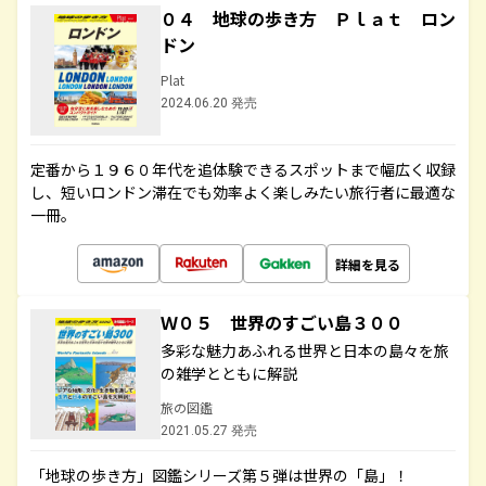
０４ 地球の歩き方 Ｐｌａｔ ロン
ドン
Plat
2024.06.20 発売
定番から１９６０年代を追体験できるスポットまで幅広く収録
し、短いロンドン滞在でも効率よく楽しみたい旅行者に最適な
一冊。
詳細を見る
Ｗ０５ 世界のすごい島３００
多彩な魅力あふれる世界と日本の島々を旅
の雑学とともに解説
旅の図鑑
2021.05.27 発売
「地球の歩き方」図鑑シリーズ第５弾は世界の「島」！