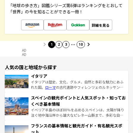
「地球の歩き方」図鑑シリーズ第6弾はランキングをとおして
「世界」の今を知ることができる一冊！
詳細を見る
…
1
2
3
10
AD
AD
人気の国と地域から探す
イタリア
イタリアは歴史、文化、グルメ、自然と多彩な魅力にあふ
れた国。
ローマ
の古代遺跡やフィレンツェのルネッサンス
美術、ヴェネツィアの運河など、歴史あるスポットはもち
スペインの観光ポイントと人気スポット・知ってお
ろん、トスカーナの美しい田園風景やアマルフィ海岸の絶
景など、自然景観も見逃せない。観光の合間には、本場の
くべき基本情報
ピザやパスタなど、絶品のイタリア料理を堪能することも
イベリア半島のほぼ80％を占めるスペインは、太陽が降り
できる。朝目覚めてから夜眠るまで、すべての瞬間を楽し
注ぐ地中海沿岸から雄大なピレネー山脈まで、多彩な自然
ませてくれるイタリアで、忘れられない旅をしてみよう！
と文化が詰まったヨーロッパ屈指の旅行先だ。多様な地域
なお、新着のイタリア情報は
コンテンツ一覧
を参照してほ
フランスの基本情報と観光ガイド・有名観光スポ
文化が根付くこの国では、情熱的なフラメンコ、熱気あふ
しい。
れる闘牛、そして美味しいタパスが生活の一部となってい
ット