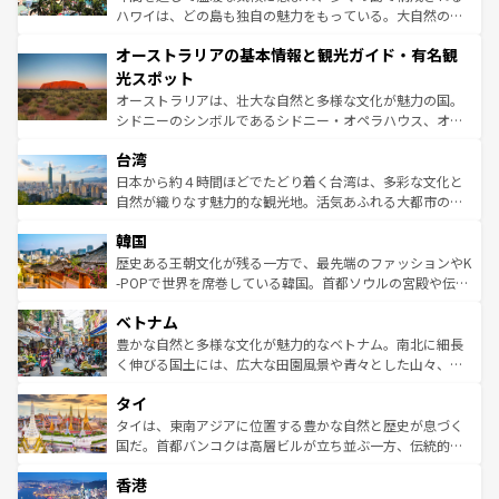
ストーン国立公園といった絶景が堪能できる。さらに、南
ハワイは、どの島も独自の魅力をもっている。大自然の神
部のニューオーリンズでは、音楽と美食が融合した独特の
秘を感じたいなら、火山が生み出した壮大な景観を誇るハ
文化が魅力。旅行者はアメリカの各地域で異なる魅力を楽
オーストラリアの基本情報と観光ガイド・有名観
ワイ島は見逃せない。また、定番の観光地といえばオアフ
しみながら、その多様性と豊かな歴史を感じることができ
島だが、静かな自然を求めるならマウイ島やカウアイ島が
光スポット
るだろう。車でのロードトリップや列車の旅も、アメリカ
おすすめ。エメラルドグリーンに輝く海をはじめ、豊かな
オーストラリアは、壮大な自然と多様な文化が魅力の国。
ならではの贅沢な旅のスタイルだ。 なお、新着のアメリカ
文化や歴史が息づいている。「アロハスピリット」と呼ば
シドニーのシンボルであるシドニー・オペラハウス、オー
情報は
コンテンツ一覧
を参照してほしい。
れるおもてなしの心で訪れる人々を迎えてくれるハワイの
ストラリア東海岸北部に広がる大サンゴ礁地帯グレートバ
人々、おいしいローカルフードやハワイアンミュージッ
台湾
リアリーフや大陸中央部にそびえるウルル（エアーズロッ
ク、伝統的なフラダンスなど、すべてがハワイの魅力を彩
ク）、タスマニアの美しい原生林やケアンズの熱帯雨林な
日本から約４時間ほどでたどり着く台湾は、多彩な文化と
っている。訪れるたびに新しい発見と感動が待っているハ
ど、見どころがたくさん。また、カフェやワイン、オージ
自然が織りなす魅力的な観光地。活気あふれる大都市の台
ワイを、存分に味わってほしい。 なお、新着のハワイ情報
ービーフなどの食文化も豊かで、美味しいものであふれて
北やノスタルジックな町並みが人気な九份（ジォウフェ
は
コンテンツ一覧
を参照してほしい。
韓国
いる。アクティビティも充実しており、サーフィンやダイ
ン）、静ひつな山岳地帯である台湾東部など、都市の喧騒
ビング、ハイキングなど、アウトドア好きにはたまらな
と山間の静けさが共存しており、訪れる人に新しい発見と
歴史ある王朝文化が残る一方で、最先端のファッションやK
い。オーストラリアの多彩な魅力を存分に味わいつくそ
驚きをもたらしてくれる。また、奥深い台湾の食文化も魅
-POPで世界を席巻している韓国。首都ソウルの宮殿や伝統
う。 なお、新着のオーストラリア情報は
コンテンツ一覧
を
力で、夜市などの屋台グルメから高級料理、ヘルシーで美
家屋が並ぶエリアでは韓国の歴史と文化に浸ることがで
参照してほしい。
ベトナム
容にもいいと評判のスイーツなど、バラエティ豊かな料理
き、地方に足を延ばせば四季折々の自然美を楽しむことが
が味わえる。 なお、新着の台湾情報は
コンテンツ一覧
を参
できる。そして、キムチや焼肉、絶品のストリートフード
豊かな自然と多様な文化が魅力的なベトナム。南北に細長
照してほしい。
まで、さまざまな韓国料理が待っている。夜には、韓国な
く伸びる国土には、広大な田園風景や青々とした山々、世
らではのナイトライフも堪能できる。あたたかいホスピタ
界遺産に登録された壮大な自然景観が点在し、都市部では
タイ
リティに包まれながら、韓国の多彩な魅力を心ゆくまで味
急速な発展と共に伝統が息づく。ハノイの古い町並みやホ
わってみてほしい。 なお、新着の韓国情報は
コンテンツ一
ーチミン市のフランス統治時代の建物も、独特の雰囲気を
タイは、東南アジアに位置する豊かな自然と歴史が息づく
覧
を参照してほしい。
醸し出している。また、バラエティの豊かさとおいしさで
国だ。首都バンコクは高層ビルが立ち並ぶ一方、伝統的な
世界中の食通を魅了してやまないベトナム料理も魅力のひ
寺院や市場がいたるところに点在し、古きよき文化と現代
香港
とつ。フォーやバインミー、ベトナムコーヒーなどは、ぜ
の活気が交差している。北部ではチェンマイなどの山岳地