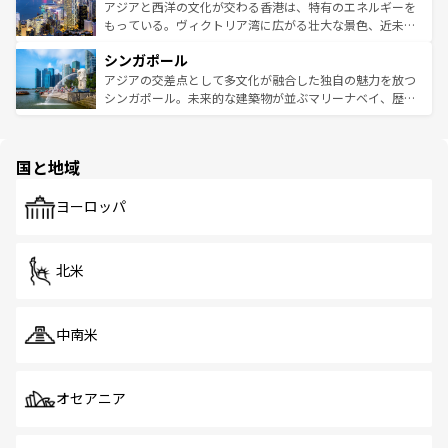
ひ現地で味わいたい。どの地域を訪れてもあたたかい人々
帯で自然と触れ合い、南部ではプーケットやクラビの美し
アジアと西洋の文化が交わる香港は、特有のエネルギーを
が旅行者を迎えてくれるので、きっと忘れられない旅にな
いビーチでリゾート気分を楽しむことができる。タイ料理
もっている。ヴィクトリア湾に広がる壮大な景色、近未来
るはずだ。 なお、新着のベトナム情報は
コンテンツ一覧
を
は世界的に有名で、屋台から高級レストランまで味覚を刺
的なアートスポット、そして歴史と現代が融合した町並
参照してほしい。
シンガポール
激する。気候は一年中温暖で、どの季節にも異なる楽しみ
み、どこを訪れても感動するはず。観光スポットが密集し
が待っている。親しみやすいタイの人々、仏教を中心とし
ており、効率よく見どころを回れるのも魅力。息をのむよ
アジアの交差点として多文化が融合した独自の魅力を放つ
た文化、そして多様な観光資源が、訪れる旅人を魅了し続
うな絶景から文化的な体験まで、香港を存分に楽しみ尽く
シンガポール。未来的な建築物が並ぶマリーナベイ、歴史
ける。 なお、新着のタイ情報は
コンテンツ一覧
を参照して
そう。 なお、新着の香港情報は
コンテンツ一覧
を参照して
と伝統を感じられるエスニックタウン、多数の緑豊かな公
ほしい。
ほしい。
園や自然保護区など、自然が調和した近代的な景観と文化
の多様性あふれるカラフルな町は、どこを歩いても新しい
国と地域
発見がある。さらに、治安のよさや充実した公共交通機関
も、旅行者にとっては魅力的なポイント。グルメも豊富
で、ホーカーズは地元の風情を楽しめる外せないスポット
ヨーロッパ
だ。訪れる人を飽きさせないシンガポールで、多様な魅力
を体感しよう。 なお、新着のシンガポール情報は
コンテン
ツ一覧
を参照してほしい。
北米
中南米
オセアニア