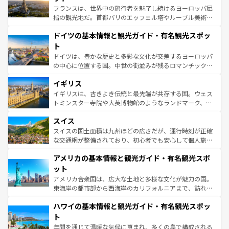
る。首都マドリードの洗練された雰囲気や、バルセロナの
フランスは、世界中の旅行者を魅了し続けるヨーロッパ屈
アートに溢れた街角から、地方では古代ローマ遺跡や中世
指の観光地だ。首都パリのエッフェル塔やルーブル美術館
の城塞都市、穏やかなビーチリゾートまで多彩な表情を見
といった象徴的なスポットから、田舎町の古風な美しさま
せる。地方によって風土や気候が異なるスペインはその個
ドイツの基本情報と観光ガイド・有名観光スポッ
で、幅広い魅力が詰まっている。華麗な宮殿、歴史的な大
性で訪れる人を魅了する。 なお、新着のスペイン情報は
コ
聖堂、美しいビーチ、そして豊かな自然が、訪れる者を心
ト
ンテンツ一覧
を参照してほしい。
から魅了する。また、フランスは美食の国としても知ら
ドイツは、豊かな歴史と多彩な文化が交差するヨーロッパ
れ、フランス料理はユネスコ無形文化遺産にも登録されて
の中心に位置する国。中世の街並みが残るロマンチック街
いる。シャンパンの発祥地であるランス、プロヴァンスの
道から、未来を先取りするようなモダンな都市まで多様な
香り高いラベンダー畑など、多彩な楽しみ方が可能だ。さ
イギリス
顔を持つこの国は、どこを歩いても飽きることがない。ベ
らに、パリ以外の地域にも魅力が溢れており、どの街角に
ルリンの文化的活気、バイエルン州のアルプスの絶景、そ
イギリスは、古きよき伝統と最先端が共存する国。ウェス
も豊かな歴史と文化が息づいている。パリ以外の個性あふ
してライン川沿いのワイン畑といった風景は必見。ビール
トミンスター寺院や大英博物館のようなランドマーク、歴
れる地方に足を運ぶとそれぞれで全く異なる文化を体験で
とソーセージを味わいながら地元の人と過ごす楽しい時間
史ある大学都市、美しい丘陵地帯や牧歌的な風景など、エ
きるだろう。 なお、新着のフランス情報は
コンテンツ一覧
スイス
は、お酒好きな人にはぜひ体験してほしい。 なお、新着の
リアごとに異なる魅力がある。また、優雅なアフタヌーン
を参照してほしい。
ドイツ情報は
コンテンツ一覧
を参照してほしい。
ティー、ビール好きにはたまらない英国パブ、サッカー観
スイスの国土面積は九州ほどの広さだが、運行時刻が正確
戦など、本場だからこそできる体験も豊富。イギリスを旅
な交通網が整備されており、初心者でも安心して個人旅行
して楽しみつくそう。 なお、新着のイギリス情報は
コンテ
を楽しめる。日本同様に時刻表どおりの旅が可能だ。中世
アメリカの基本情報と観光ガイド・有名観光スポ
ンツ一覧
を参照してほしい。
の建物がそのまま残る町や、スイスならではのユニークな
博物館もあり、アルプス観光だけでなく町歩きも満喫する
ット
ことができる。国民の所得が高いため物価も高いが、旅行
アメリカ合衆国は、広大な土地と多様な文化が魅力の国。
者向けの交通パス提供のサービスもあり、うまく活用すれ
東海岸の都市部から西海岸のカリフォルニアまで、訪れる
ば市内交通費無料で観光を楽しむこともできる。 なお、新
場所ごとに異なる風景と体験が待っている。ニューヨーク
着のスイス情報は
コンテンツ一覧
を参照してほしい。
ハワイの基本情報と観光ガイド・有名観光スポッ
のような巨大都市は、観光、ショッピング、エンターテイ
ンメントが詰まった刺激的なスポットだ。一方、アメリカ
ト
西部には大自然が広がり、グランドキャニオンやイエロー
年間を通じて温暖な気候に恵まれ、多くの島で構成される