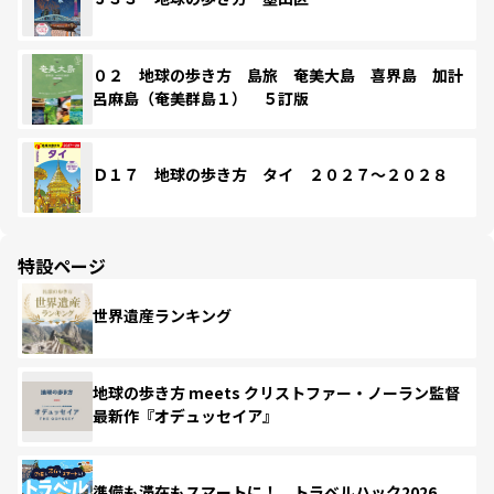
０２ 地球の歩き方 島旅 奄美大島 喜界島 加計
呂麻島（奄美群島１） ５訂版
Ｄ１７ 地球の歩き方 タイ ２０２７～２０２８
特設ページ
世界遺産ランキング
地球の歩き方 meets クリストファー・ノーラン監督
最新作『オデュッセイア』
準備も滞在もスマートに！ トラベルハック2026