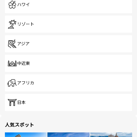
ハワイ
リゾート
アジア
中近東
アフリカ
日本
人気スポット