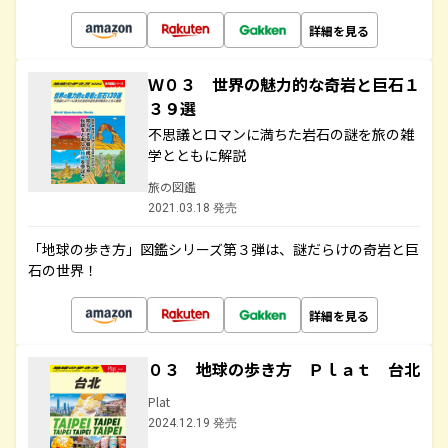
詳細を見る
Ｗ０３ 世界の魅力的な奇岩と巨石１
３９選
不思議とロマンに満ちた岩石の謎を旅の雑
学とともに解説
旅の図鑑
2021.03.18 発売
「地球の歩き方」図鑑シリーズ第３弾は、謎だらけの奇岩と巨
石の世界！
詳細を見る
０３ 地球の歩き方 Ｐｌａｔ 台北
Plat
2024.12.19 発売