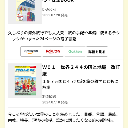
D-Books
2022.07.20 発売
久しぶりの海外旅行でも大丈夫！旅の手配や準備に使えるテク
ニックがつまった24ページの電子書籍
詳細を見る
Ｗ０１ 世界２４４の国と地域 改訂
版
１９７ヵ国と４７地域を旅の雑学とともに
解説
旅の図鑑
2024.07.18 発売
今こそ学びたい世界のことを集めました！首都、言語、民族、
宗教、特長、現地の挨拶、誰かに話したくなる旅の雑学も。