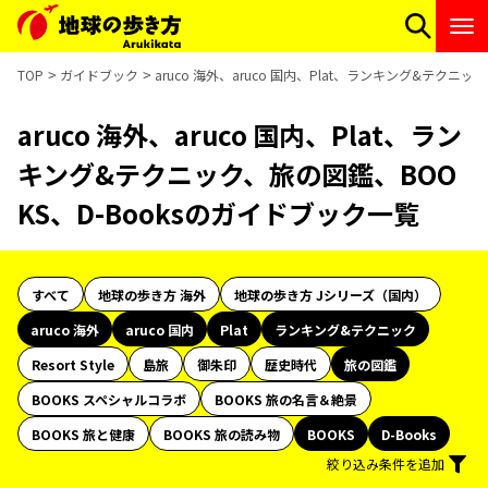
TOP
ガイドブック
aruco 海外、aruco 国内、Plat、ランキング&テクニ
aruco 海外、aruco 国内、Plat、ラン
キング&テクニック、旅の図鑑、BOO
KS、D-Booksのガイドブック一覧
すべて
地球の歩き方 海外
地球の歩き方 Jシリーズ（国内）
aruco 海外
aruco 国内
Plat
ランキング&テクニック
Resort Style
島旅
御朱印
歴史時代
旅の図鑑
BOOKS スペシャルコラボ
BOOKS 旅の名言＆絶景
BOOKS 旅と健康
BOOKS 旅の読み物
BOOKS
D-Books
絞り込み条件を追加