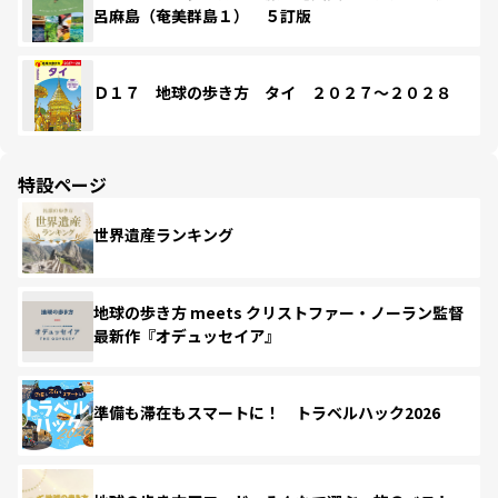
呂麻島（奄美群島１） ５訂版
Ｄ１７ 地球の歩き方 タイ ２０２７～２０２８
特設ページ
世界遺産ランキング
地球の歩き方 meets クリストファー・ノーラン監督
最新作『オデュッセイア』
準備も滞在もスマートに！ トラベルハック2026