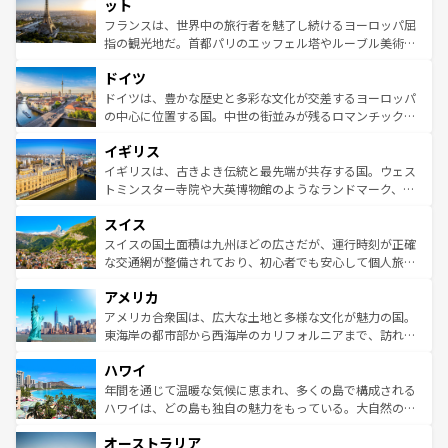
なお、新着のイタリア情報は
コンテンツ一覧
を参照してほ
れる闘牛、そして美味しいタパスが生活の一部となってい
ット
しい。
る。首都マドリードの洗練された雰囲気や、バルセロナの
フランスは、世界中の旅行者を魅了し続けるヨーロッパ屈
アートに溢れた街角から、地方では古代ローマ遺跡や中世
指の観光地だ。首都パリのエッフェル塔やルーブル美術館
の城塞都市、穏やかなビーチリゾートまで多彩な表情を見
といった象徴的なスポットから、田舎町の古風な美しさま
せる。地方によって風土や気候が異なるスペインはその個
ドイツ
で、幅広い魅力が詰まっている。華麗な宮殿、歴史的な大
性で訪れる人を魅了する。 なお、新着のスペイン情報は
コ
聖堂、美しいビーチ、そして豊かな自然が、訪れる者を心
ドイツは、豊かな歴史と多彩な文化が交差するヨーロッパ
ンテンツ一覧
を参照してほしい。
から魅了する。また、フランスは美食の国としても知ら
の中心に位置する国。中世の街並みが残るロマンチック街
れ、フランス料理はユネスコ無形文化遺産にも登録されて
道から、未来を先取りするようなモダンな都市まで多様な
イギリス
いる。シャンパンの発祥地であるランス、プロヴァンスの
顔を持つこの国は、どこを歩いても飽きることがない。ベ
香り高いラベンダー畑など、多彩な楽しみ方が可能だ。さ
ルリンの文化的活気、バイエルン州のアルプスの絶景、そ
イギリスは、古きよき伝統と最先端が共存する国。ウェス
らに、パリ以外の地域にも魅力が溢れており、どの街角に
してライン川沿いのワイン畑といった風景は必見。ビール
トミンスター寺院や大英博物館のようなランドマーク、歴
も豊かな歴史と文化が息づいている。パリ以外の個性あふ
とソーセージを味わいながら地元の人と過ごす楽しい時間
史ある大学都市、美しい丘陵地帯や牧歌的な風景など、エ
れる地方に足を運ぶとそれぞれで全く異なる文化を体験で
スイス
は、お酒好きな人にはぜひ体験してほしい。 なお、新着の
リアごとに異なる魅力がある。また、優雅なアフタヌーン
きるだろう。 なお、新着のフランス情報は
コンテンツ一覧
ドイツ情報は
コンテンツ一覧
を参照してほしい。
ティー、ビール好きにはたまらない英国パブ、サッカー観
スイスの国土面積は九州ほどの広さだが、運行時刻が正確
を参照してほしい。
戦など、本場だからこそできる体験も豊富。イギリスを旅
な交通網が整備されており、初心者でも安心して個人旅行
して楽しみつくそう。 なお、新着のイギリス情報は
コンテ
を楽しめる。日本同様に時刻表どおりの旅が可能だ。中世
アメリカ
ンツ一覧
を参照してほしい。
の建物がそのまま残る町や、スイスならではのユニークな
博物館もあり、アルプス観光だけでなく町歩きも満喫する
アメリカ合衆国は、広大な土地と多様な文化が魅力の国。
ことができる。国民の所得が高いため物価も高いが、旅行
東海岸の都市部から西海岸のカリフォルニアまで、訪れる
者向けの交通パス提供のサービスもあり、うまく活用すれ
場所ごとに異なる風景と体験が待っている。ニューヨーク
ハワイ
ば市内交通費無料で観光を楽しむこともできる。 なお、新
のような巨大都市は、観光、ショッピング、エンターテイ
着のスイス情報は
コンテンツ一覧
を参照してほしい。
ンメントが詰まった刺激的なスポットだ。一方、アメリカ
年間を通じて温暖な気候に恵まれ、多くの島で構成される
西部には大自然が広がり、グランドキャニオンやイエロー
ハワイは、どの島も独自の魅力をもっている。大自然の神
ストーン国立公園といった絶景が堪能できる。さらに、南
秘を感じたいなら、火山が生み出した壮大な景観を誇るハ
オーストラリア
部のニューオーリンズでは、音楽と美食が融合した独特の
ワイ島は見逃せない。また、定番の観光地といえばオアフ