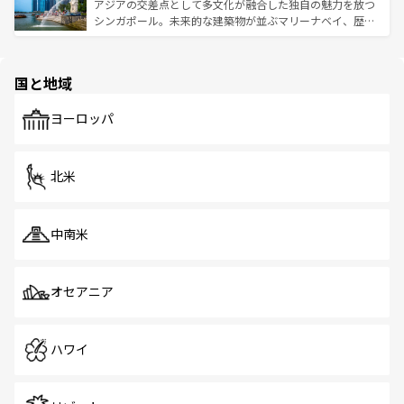
が待っている。親しみやすいタイの人々、仏教を中心とし
ており、効率よく見どころを回れるのも魅力。息をのむよ
アジアの交差点として多文化が融合した独自の魅力を放つ
た文化、そして多様な観光資源が、訪れる旅人を魅了し続
うな絶景から文化的な体験まで、香港を存分に楽しみ尽く
シンガポール。未来的な建築物が並ぶマリーナベイ、歴史
ける。 なお、新着のタイ情報は
コンテンツ一覧
を参照して
そう。 なお、新着の香港情報は
コンテンツ一覧
を参照して
と伝統を感じられるエスニックタウン、多数の緑豊かな公
ほしい。
ほしい。
園や自然保護区など、自然が調和した近代的な景観と文化
の多様性あふれるカラフルな町は、どこを歩いても新しい
国と地域
発見がある。さらに、治安のよさや充実した公共交通機関
も、旅行者にとっては魅力的なポイント。グルメも豊富
で、ホーカーズは地元の風情を楽しめる外せないスポット
ヨーロッパ
だ。訪れる人を飽きさせないシンガポールで、多様な魅力
を体感しよう。 なお、新着のシンガポール情報は
コンテン
ツ一覧
を参照してほしい。
北米
中南米
オセアニア
ハワイ