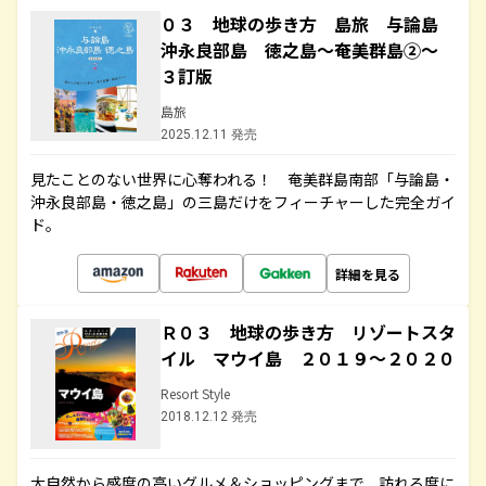
０３ 地球の歩き方 島旅 与論島
沖永良部島 徳之島～奄美群島②～
３訂版
島旅
2025.12.11 発売
見たことのない世界に心奪われる！ 奄美群島南部「与論島・
沖永良部島・徳之島」の三島だけをフィーチャーした完全ガイ
ド。
詳細を見る
Ｒ０３ 地球の歩き方 リゾートスタ
イル マウイ島 ２０１９～２０２０
Resort Style
2018.12.12 発売
大自然から感度の高いグルメ＆ショッピングまで、訪れる度に