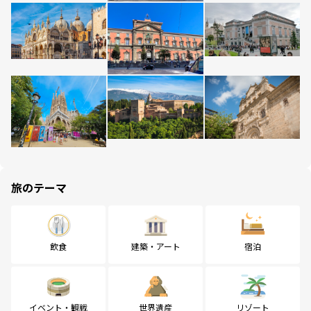
旅のテーマ
飲食
建築・アート
宿泊
イベント・観戦
世界遺産
リゾート