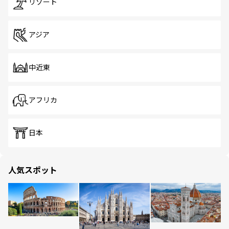
リゾート
アジア
中近東
アフリカ
日本
人気スポット