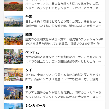
文化が魅力。旅行者はアメリカの各地域で異なる魅力を楽
島だが、静かな自然を求めるならマウイ島やカウアイ島が
オーストラリアは、壮大な自然と多様な文化が魅力の国。
しみながら、その多様性と豊かな歴史を感じることができ
おすすめ。エメラルドグリーンに輝く海をはじめ、豊かな
シドニーのシンボルであるシドニー・オペラハウス、オー
るだろう。車でのロードトリップや列車の旅も、アメリカ
文化や歴史が息づいている。「アロハスピリット」と呼ば
ストラリア東海岸北部に広がる大サンゴ礁地帯グレートバ
ならではの贅沢な旅のスタイルだ。 なお、新着のアメリカ
台湾
れるおもてなしの心で訪れる人々を迎えてくれるハワイの
リアリーフや大陸中央部にそびえるウルル（エアーズロッ
情報は
コンテンツ一覧
を参照してほしい。
人々、おいしいローカルフードやハワイアンミュージッ
ク）、タスマニアの美しい原生林やケアンズの熱帯雨林な
日本から約４時間ほどでたどり着く台湾は、多彩な文化と
ク、伝統的なフラダンスなど、すべてがハワイの魅力を彩
ど、見どころがたくさん。また、カフェやワイン、オージ
自然が織りなす魅力的な観光地。活気あふれる大都市の台
っている。訪れるたびに新しい発見と感動が待っているハ
ービーフなどの食文化も豊かで、美味しいものであふれて
北やノスタルジックな町並みが人気な九份（ジォウフェ
ワイを、存分に味わってほしい。 なお、新着のハワイ情報
韓国
いる。アクティビティも充実しており、サーフィンやダイ
ン）、静ひつな山岳地帯である台湾東部など、都市の喧騒
は
コンテンツ一覧
を参照してほしい。
ビング、ハイキングなど、アウトドア好きにはたまらな
と山間の静けさが共存しており、訪れる人に新しい発見と
歴史ある王朝文化が残る一方で、最先端のファッションやK
い。オーストラリアの多彩な魅力を存分に味わいつくそ
驚きをもたらしてくれる。また、奥深い台湾の食文化も魅
-POPで世界を席巻している韓国。首都ソウルの宮殿や伝統
う。 なお、新着のオーストラリア情報は
コンテンツ一覧
を
力で、夜市などの屋台グルメから高級料理、ヘルシーで美
家屋が並ぶエリアでは韓国の歴史と文化に浸ることがで
参照してほしい。
ベトナム
容にもいいと評判のスイーツなど、バラエティ豊かな料理
き、地方に足を延ばせば四季折々の自然美を楽しむことが
が味わえる。 なお、新着の台湾情報は
コンテンツ一覧
を参
できる。そして、キムチや焼肉、絶品のストリートフード
豊かな自然と多様な文化が魅力的なベトナム。南北に細長
照してほしい。
まで、さまざまな韓国料理が待っている。夜には、韓国な
く伸びる国土には、広大な田園風景や青々とした山々、世
らではのナイトライフも堪能できる。あたたかいホスピタ
界遺産に登録された壮大な自然景観が点在し、都市部では
タイ
リティに包まれながら、韓国の多彩な魅力を心ゆくまで味
急速な発展と共に伝統が息づく。ハノイの古い町並みやホ
わってみてほしい。 なお、新着の韓国情報は
コンテンツ一
ーチミン市のフランス統治時代の建物も、独特の雰囲気を
タイは、東南アジアに位置する豊かな自然と歴史が息づく
覧
を参照してほしい。
醸し出している。また、バラエティの豊かさとおいしさで
国だ。首都バンコクは高層ビルが立ち並ぶ一方、伝統的な
世界中の食通を魅了してやまないベトナム料理も魅力のひ
寺院や市場がいたるところに点在し、古きよき文化と現代
香港
とつ。フォーやバインミー、ベトナムコーヒーなどは、ぜ
の活気が交差している。北部ではチェンマイなどの山岳地
ひ現地で味わいたい。どの地域を訪れてもあたたかい人々
帯で自然と触れ合い、南部ではプーケットやクラビの美し
アジアと西洋の文化が交わる香港は、特有のエネルギーを
が旅行者を迎えてくれるので、きっと忘れられない旅にな
いビーチでリゾート気分を楽しむことができる。タイ料理
もっている。ヴィクトリア湾に広がる壮大な景色、近未来
るはずだ。 なお、新着のベトナム情報は
コンテンツ一覧
を
は世界的に有名で、屋台から高級レストランまで味覚を刺
的なアートスポット、そして歴史と現代が融合した町並
参照してほしい。
シンガポール
激する。気候は一年中温暖で、どの季節にも異なる楽しみ
み、どこを訪れても感動するはず。観光スポットが密集し