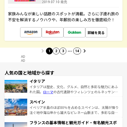
2019.07.10 発売
家族みんなが楽しい話題のスポットが満載。さらに子連れ旅の
不安を解消するノウハウや、年齢別の楽しみ方を徹底紹介！
詳細を見る
…
1
2
3
14
AD
AD
人気の国と地域から探す
イタリア
イタリアは歴史、文化、グルメ、自然と多彩な魅力にあふ
れた国。
ローマ
の古代遺跡やフィレンツェのルネッサンス
美術、ヴェネツィアの運河など、歴史あるスポットはもち
スペイン
ろん、トスカーナの美しい田園風景やアマルフィ海岸の絶
景など、自然景観も見逃せない。観光の合間には、本場の
イベリア半島のほぼ80％を占めるスペインは、太陽が降り
ピザやパスタなど、絶品のイタリア料理を堪能することも
注ぐ地中海沿岸から雄大なピレネー山脈まで、多彩な自然
できる。朝目覚めてから夜眠るまで、すべての瞬間を楽し
と文化が詰まったヨーロッパ屈指の旅行先だ。多様な地域
フランスの基本情報と観光ガイド・有名観光スポ
ませてくれるイタリアで、忘れられない旅をしてみよう！
文化が根付くこの国では、情熱的なフラメンコ、熱気あふ