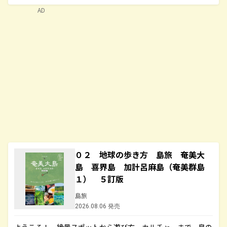
AD
０２ 地球の歩き方 島旅 奄美大
島 喜界島 加計呂麻島（奄美群島
１） ５訂版
島旅
2026.08.06 発売