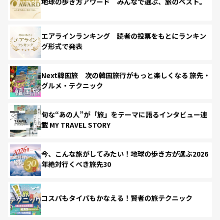
地球の歩き方アワード みんなで選ぶ、旅のベスト。
エアラインランキング 読者の投票をもとにランキン
グ形式で発表
Next韓国旅 次の韓国旅行がもっと楽しくなる 旅先・
グルメ・テクニック
旬な“あの人”が「旅」をテーマに語るインタビュー連
載 MY TRAVEL STORY
今、こんな旅がしてみたい！地球の歩き方が選ぶ2026
年絶対行くべき旅先30
コスパもタイパもかなえる！賢者の旅テクニック