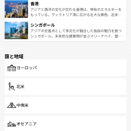
香港
とつ。フォーやバインミー、ベトナムコーヒーなどは、ぜ
の活気が交差している。北部ではチェンマイなどの山岳地
ひ現地で味わいたい。どの地域を訪れてもあたたかい人々
帯で自然と触れ合い、南部ではプーケットやクラビの美し
アジアと西洋の文化が交わる香港は、特有のエネルギーを
が旅行者を迎えてくれるので、きっと忘れられない旅にな
いビーチでリゾート気分を楽しむことができる。タイ料理
もっている。ヴィクトリア湾に広がる壮大な景色、近未来
るはずだ。 なお、新着のベトナム情報は
コンテンツ一覧
を
は世界的に有名で、屋台から高級レストランまで味覚を刺
的なアートスポット、そして歴史と現代が融合した町並
参照してほしい。
シンガポール
激する。気候は一年中温暖で、どの季節にも異なる楽しみ
み、どこを訪れても感動するはず。観光スポットが密集し
が待っている。親しみやすいタイの人々、仏教を中心とし
ており、効率よく見どころを回れるのも魅力。息をのむよ
アジアの交差点として多文化が融合した独自の魅力を放つ
た文化、そして多様な観光資源が、訪れる旅人を魅了し続
うな絶景から文化的な体験まで、香港を存分に楽しみ尽く
シンガポール。未来的な建築物が並ぶマリーナベイ、歴史
ける。 なお、新着のタイ情報は
コンテンツ一覧
を参照して
そう。 なお、新着の香港情報は
コンテンツ一覧
を参照して
と伝統を感じられるエスニックタウン、多数の緑豊かな公
ほしい。
ほしい。
園や自然保護区など、自然が調和した近代的な景観と文化
の多様性あふれるカラフルな町は、どこを歩いても新しい
国と地域
発見がある。さらに、治安のよさや充実した公共交通機関
も、旅行者にとっては魅力的なポイント。グルメも豊富
で、ホーカーズは地元の風情を楽しめる外せないスポット
ヨーロッパ
だ。訪れる人を飽きさせないシンガポールで、多様な魅力
を体感しよう。 なお、新着のシンガポール情報は
コンテン
ツ一覧
を参照してほしい。
北米
中南米
オセアニア