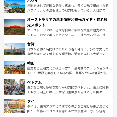
ハワイ
のような巨大都市は、観光、ショッピング、エンターテイ
ンメントが詰まった刺激的なスポットだ。一方、アメリカ
年間を通じて温暖な気候に恵まれ、多くの島で構成される
西部には大自然が広がり、グランドキャニオンやイエロー
ハワイは、どの島も独自の魅力をもっている。大自然の神
ストーン国立公園といった絶景が堪能できる。さらに、南
秘を感じたいなら、火山が生み出した壮大な景観を誇るハ
オーストラリアの基本情報と観光ガイド・有名観
部のニューオーリンズでは、音楽と美食が融合した独特の
ワイ島は見逃せない。また、定番の観光地といえばオアフ
文化が魅力。旅行者はアメリカの各地域で異なる魅力を楽
島だが、静かな自然を求めるならマウイ島やカウアイ島が
光スポット
しみながら、その多様性と豊かな歴史を感じることができ
おすすめ。エメラルドグリーンに輝く海をはじめ、豊かな
オーストラリアは、壮大な自然と多様な文化が魅力の国。
るだろう。車でのロードトリップや列車の旅も、アメリカ
文化や歴史が息づいている。「アロハスピリット」と呼ば
シドニーのシンボルであるシドニー・オペラハウス、オー
ならではの贅沢な旅のスタイルだ。 なお、新着のアメリカ
れるおもてなしの心で訪れる人々を迎えてくれるハワイの
ストラリア東海岸北部に広がる大サンゴ礁地帯グレートバ
情報は
コンテンツ一覧
を参照してほしい。
人々、おいしいローカルフードやハワイアンミュージッ
台湾
リアリーフや大陸中央部にそびえるウルル（エアーズロッ
ク、伝統的なフラダンスなど、すべてがハワイの魅力を彩
ク）、タスマニアの美しい原生林やケアンズの熱帯雨林な
日本から約４時間ほどでたどり着く台湾は、多彩な文化と
っている。訪れるたびに新しい発見と感動が待っているハ
ど、見どころがたくさん。また、カフェやワイン、オージ
自然が織りなす魅力的な観光地。活気あふれる大都市の台
ワイを、存分に味わってほしい。 なお、新着のハワイ情報
ービーフなどの食文化も豊かで、美味しいものであふれて
北やノスタルジックな町並みが人気な九份（ジォウフェ
は
コンテンツ一覧
を参照してほしい。
韓国
いる。アクティビティも充実しており、サーフィンやダイ
ン）、静ひつな山岳地帯である台湾東部など、都市の喧騒
ビング、ハイキングなど、アウトドア好きにはたまらな
と山間の静けさが共存しており、訪れる人に新しい発見と
歴史ある王朝文化が残る一方で、最先端のファッションやK
い。オーストラリアの多彩な魅力を存分に味わいつくそ
驚きをもたらしてくれる。また、奥深い台湾の食文化も魅
-POPで世界を席巻している韓国。首都ソウルの宮殿や伝統
う。 なお、新着のオーストラリア情報は
コンテンツ一覧
を
力で、夜市などの屋台グルメから高級料理、ヘルシーで美
家屋が並ぶエリアでは韓国の歴史と文化に浸ることがで
参照してほしい。
ベトナム
容にもいいと評判のスイーツなど、バラエティ豊かな料理
き、地方に足を延ばせば四季折々の自然美を楽しむことが
が味わえる。 なお、新着の台湾情報は
コンテンツ一覧
を参
できる。そして、キムチや焼肉、絶品のストリートフード
豊かな自然と多様な文化が魅力的なベトナム。南北に細長
照してほしい。
まで、さまざまな韓国料理が待っている。夜には、韓国な
く伸びる国土には、広大な田園風景や青々とした山々、世
らではのナイトライフも堪能できる。あたたかいホスピタ
界遺産に登録された壮大な自然景観が点在し、都市部では
タイ
リティに包まれながら、韓国の多彩な魅力を心ゆくまで味
急速な発展と共に伝統が息づく。ハノイの古い町並みやホ
わってみてほしい。 なお、新着の韓国情報は
コンテンツ一
ーチミン市のフランス統治時代の建物も、独特の雰囲気を
タイは、東南アジアに位置する豊かな自然と歴史が息づく
覧
を参照してほしい。
醸し出している。また、バラエティの豊かさとおいしさで
国だ。首都バンコクは高層ビルが立ち並ぶ一方、伝統的な
世界中の食通を魅了してやまないベトナム料理も魅力のひ
寺院や市場がいたるところに点在し、古きよき文化と現代