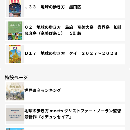
Ｊ３３ 地球の歩き方 墨田区
０２ 地球の歩き方 島旅 奄美大島 喜界島 加計
呂麻島（奄美群島１） ５訂版
Ｄ１７ 地球の歩き方 タイ ２０２７～２０２８
特設ページ
世界遺産ランキング
地球の歩き方 meets クリストファー・ノーラン監督
最新作『オデュッセイア』