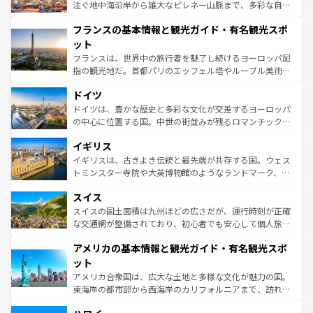
ピザやパスタなど、絶品のイタリア料理を堪能することも
注ぐ地中海沿岸から雄大なピレネー山脈まで、多彩な自然
できる。朝目覚めてから夜眠るまで、すべての瞬間を楽し
と文化が詰まったヨーロッパ屈指の旅行先だ。多様な地域
フランスの基本情報と観光ガイド・有名観光スポ
ませてくれるイタリアで、忘れられない旅をしてみよう！
文化が根付くこの国では、情熱的なフラメンコ、熱気あふ
なお、新着のイタリア情報は
コンテンツ一覧
を参照してほ
れる闘牛、そして美味しいタパスが生活の一部となってい
ット
しい。
る。首都マドリードの洗練された雰囲気や、バルセロナの
フランスは、世界中の旅行者を魅了し続けるヨーロッパ屈
アートに溢れた街角から、地方では古代ローマ遺跡や中世
指の観光地だ。首都パリのエッフェル塔やルーブル美術館
の城塞都市、穏やかなビーチリゾートまで多彩な表情を見
といった象徴的なスポットから、田舎町の古風な美しさま
せる。地方によって風土や気候が異なるスペインはその個
ドイツ
で、幅広い魅力が詰まっている。華麗な宮殿、歴史的な大
性で訪れる人を魅了する。 なお、新着のスペイン情報は
コ
聖堂、美しいビーチ、そして豊かな自然が、訪れる者を心
ドイツは、豊かな歴史と多彩な文化が交差するヨーロッパ
ンテンツ一覧
を参照してほしい。
から魅了する。また、フランスは美食の国としても知ら
の中心に位置する国。中世の街並みが残るロマンチック街
れ、フランス料理はユネスコ無形文化遺産にも登録されて
道から、未来を先取りするようなモダンな都市まで多様な
イギリス
いる。シャンパンの発祥地であるランス、プロヴァンスの
顔を持つこの国は、どこを歩いても飽きることがない。ベ
香り高いラベンダー畑など、多彩な楽しみ方が可能だ。さ
ルリンの文化的活気、バイエルン州のアルプスの絶景、そ
イギリスは、古きよき伝統と最先端が共存する国。ウェス
らに、パリ以外の地域にも魅力が溢れており、どの街角に
してライン川沿いのワイン畑といった風景は必見。ビール
トミンスター寺院や大英博物館のようなランドマーク、歴
も豊かな歴史と文化が息づいている。パリ以外の個性あふ
とソーセージを味わいながら地元の人と過ごす楽しい時間
史ある大学都市、美しい丘陵地帯や牧歌的な風景など、エ
れる地方に足を運ぶとそれぞれで全く異なる文化を体験で
スイス
は、お酒好きな人にはぜひ体験してほしい。 なお、新着の
リアごとに異なる魅力がある。また、優雅なアフタヌーン
きるだろう。 なお、新着のフランス情報は
コンテンツ一覧
ドイツ情報は
コンテンツ一覧
を参照してほしい。
ティー、ビール好きにはたまらない英国パブ、サッカー観
スイスの国土面積は九州ほどの広さだが、運行時刻が正確
を参照してほしい。
戦など、本場だからこそできる体験も豊富。イギリスを旅
な交通網が整備されており、初心者でも安心して個人旅行
して楽しみつくそう。 なお、新着のイギリス情報は
コンテ
を楽しめる。日本同様に時刻表どおりの旅が可能だ。中世
アメリカの基本情報と観光ガイド・有名観光スポ
ンツ一覧
を参照してほしい。
の建物がそのまま残る町や、スイスならではのユニークな
博物館もあり、アルプス観光だけでなく町歩きも満喫する
ット
ことができる。国民の所得が高いため物価も高いが、旅行
アメリカ合衆国は、広大な土地と多様な文化が魅力の国。
者向けの交通パス提供のサービスもあり、うまく活用すれ
東海岸の都市部から西海岸のカリフォルニアまで、訪れる
ば市内交通費無料で観光を楽しむこともできる。 なお、新
場所ごとに異なる風景と体験が待っている。ニューヨーク
着のスイス情報は
コンテンツ一覧
を参照してほしい。