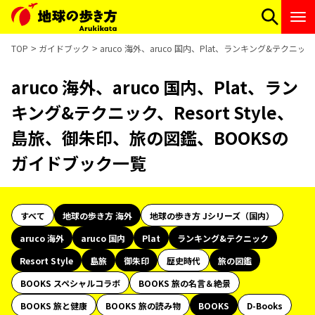
TOP
ガイドブック
aruco 海外、aruco 国内、Plat、ランキング&テクニッ
aruco 海外、aruco 国内、Plat、ラン
キング&テクニック、Resort Style、
島旅、御朱印、旅の図鑑、BOOKSの
ガイドブック一覧
すべて
地球の歩き方 海外
地球の歩き方 Jシリーズ（国内）
aruco 海外
aruco 国内
Plat
ランキング&テクニック
Resort Style
島旅
御朱印
歴史時代
旅の図鑑
BOOKS スペシャルコラボ
BOOKS 旅の名言＆絶景
BOOKS 旅と健康
BOOKS 旅の読み物
BOOKS
D-Books