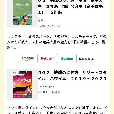
０２ 地球の歩き方 島旅 奄美大
島 喜界島 加計呂麻島（奄美群島
１） ５訂版
島旅
2026.08.06 発売
ようこそ！ 絶景スポットから遊び方、カルチャーまで、島の
人たちが教えてくれた奄美大島の魅力を1冊に凝縮。さあ、島
旅へ。
詳細を見る
Ｒ０２ 地球の歩き方 リゾートスタ
イル ハワイ島 ２０１９～２０２０
Resort Style
2018.11.14 発売
ハワイ島のダイナミックな自然は訪れる人々を魅了します。パ
ワースポットも数多く、進化する自然派グルメも見逃せない！