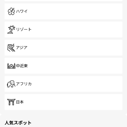
ハワイ
リゾート
アジア
中近東
アフリカ
日本
人気スポット