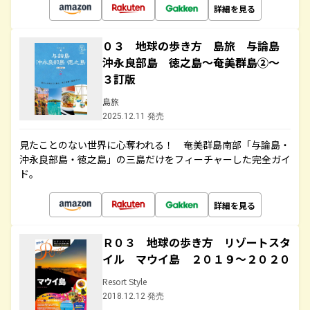
詳細を見る
０３ 地球の歩き方 島旅 与論島
沖永良部島 徳之島～奄美群島②～
３訂版
島旅
2025.12.11 発売
見たことのない世界に心奪われる！ 奄美群島南部「与論島・
沖永良部島・徳之島」の三島だけをフィーチャーした完全ガイ
ド。
詳細を見る
Ｒ０３ 地球の歩き方 リゾートスタ
イル マウイ島 ２０１９～２０２０
Resort Style
2018.12.12 発売