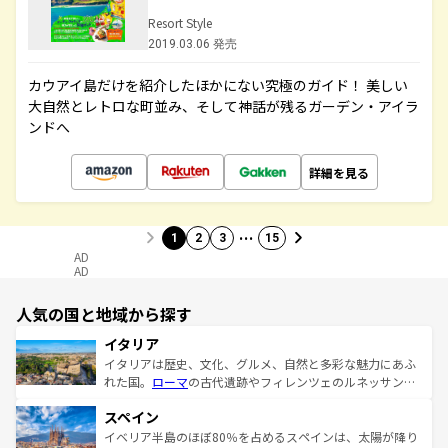
Resort Style
2019.03.06 発売
カウアイ島だけを紹介したほかにない究極のガイド！ 美しい
大自然とレトロな町並み、そして神話が残るガーデン・アイラ
ンドへ
詳細を見る
…
1
2
3
15
AD
AD
人気の国と地域から探す
イタリア
イタリアは歴史、文化、グルメ、自然と多彩な魅力にあふ
れた国。
ローマ
の古代遺跡やフィレンツェのルネッサンス
美術、ヴェネツィアの運河など、歴史あるスポットはもち
スペイン
ろん、トスカーナの美しい田園風景やアマルフィ海岸の絶
景など、自然景観も見逃せない。観光の合間には、本場の
イベリア半島のほぼ80％を占めるスペインは、太陽が降り