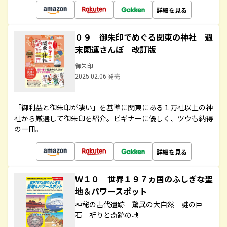
詳細を見る
０９ 御朱印でめぐる関東の神社 週
末開運さんぽ 改訂版
御朱印
2025.02.06 発売
「御利益と御朱印が凄い」を基準に関東にある１万社以上の神
社から厳選して御朱印を紹介。ビギナーに優しく、ツウも納得
の一冊。
詳細を見る
Ｗ１０ 世界１９７ヵ国のふしぎな聖
地＆パワースポット
神秘の古代遺跡 驚異の大自然 謎の巨
石 祈りと奇跡の地