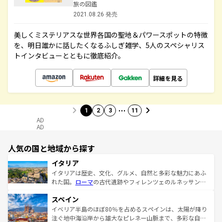
旅の図鑑
2021.08.26 発売
美しくミステリアスな世界各国の聖地＆パワースポットの特徴
を、明日誰かに話したくなるふしぎ雑学、5人のスペシャリス
トインタビューとともに徹底紹介。
詳細を見る
…
1
2
3
11
AD
AD
人気の国と地域から探す
イタリア
イタリアは歴史、文化、グルメ、自然と多彩な魅力にあふ
れた国。
ローマ
の古代遺跡やフィレンツェのルネッサンス
美術、ヴェネツィアの運河など、歴史あるスポットはもち
スペイン
ろん、トスカーナの美しい田園風景やアマルフィ海岸の絶
景など、自然景観も見逃せない。観光の合間には、本場の
イベリア半島のほぼ80％を占めるスペインは、太陽が降り
ピザやパスタなど、絶品のイタリア料理を堪能することも
注ぐ地中海沿岸から雄大なピレネー山脈まで、多彩な自然