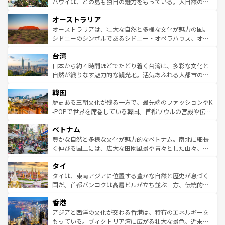
西部には大自然が広がり、グランドキャニオンやイエロー
ハワイは、どの島も独自の魅力をもっている。大自然の神
ストーン国立公園といった絶景が堪能できる。さらに、南
秘を感じたいなら、火山が生み出した壮大な景観を誇るハ
オーストラリア
部のニューオーリンズでは、音楽と美食が融合した独特の
ワイ島は見逃せない。また、定番の観光地といえばオアフ
文化が魅力。旅行者はアメリカの各地域で異なる魅力を楽
島だが、静かな自然を求めるならマウイ島やカウアイ島が
オーストラリアは、壮大な自然と多様な文化が魅力の国。
しみながら、その多様性と豊かな歴史を感じることができ
おすすめ。エメラルドグリーンに輝く海をはじめ、豊かな
シドニーのシンボルであるシドニー・オペラハウス、オー
るだろう。車でのロードトリップや列車の旅も、アメリカ
文化や歴史が息づいている。「アロハスピリット」と呼ば
ストラリア東海岸北部に広がる大サンゴ礁地帯グレートバ
ならではの贅沢な旅のスタイルだ。 なお、新着のアメリカ
台湾
れるおもてなしの心で訪れる人々を迎えてくれるハワイの
リアリーフや大陸中央部にそびえるウルル（エアーズロッ
情報は
コンテンツ一覧
を参照してほしい。
人々、おいしいローカルフードやハワイアンミュージッ
ク）、タスマニアの美しい原生林やケアンズの熱帯雨林な
日本から約４時間ほどでたどり着く台湾は、多彩な文化と
ク、伝統的なフラダンスなど、すべてがハワイの魅力を彩
ど、見どころがたくさん。また、カフェやワイン、オージ
自然が織りなす魅力的な観光地。活気あふれる大都市の台
っている。訪れるたびに新しい発見と感動が待っているハ
ービーフなどの食文化も豊かで、美味しいものであふれて
北やノスタルジックな町並みが人気な九份（ジォウフェ
ワイを、存分に味わってほしい。 なお、新着のハワイ情報
韓国
いる。アクティビティも充実しており、サーフィンやダイ
ン）、静ひつな山岳地帯である台湾東部など、都市の喧騒
は
コンテンツ一覧
を参照してほしい。
ビング、ハイキングなど、アウトドア好きにはたまらな
と山間の静けさが共存しており、訪れる人に新しい発見と
歴史ある王朝文化が残る一方で、最先端のファッションやK
い。オーストラリアの多彩な魅力を存分に味わいつくそ
驚きをもたらしてくれる。また、奥深い台湾の食文化も魅
-POPで世界を席巻している韓国。首都ソウルの宮殿や伝統
う。 なお、新着のオーストラリア情報は
コンテンツ一覧
を
力で、夜市などの屋台グルメから高級料理、ヘルシーで美
家屋が並ぶエリアでは韓国の歴史と文化に浸ることがで
参照してほしい。
ベトナム
容にもいいと評判のスイーツなど、バラエティ豊かな料理
き、地方に足を延ばせば四季折々の自然美を楽しむことが
が味わえる。 なお、新着の台湾情報は
コンテンツ一覧
を参
できる。そして、キムチや焼肉、絶品のストリートフード
豊かな自然と多様な文化が魅力的なベトナム。南北に細長
照してほしい。
まで、さまざまな韓国料理が待っている。夜には、韓国な
く伸びる国土には、広大な田園風景や青々とした山々、世
らではのナイトライフも堪能できる。あたたかいホスピタ
界遺産に登録された壮大な自然景観が点在し、都市部では
タイ
リティに包まれながら、韓国の多彩な魅力を心ゆくまで味
急速な発展と共に伝統が息づく。ハノイの古い町並みやホ
わってみてほしい。 なお、新着の韓国情報は
コンテンツ一
ーチミン市のフランス統治時代の建物も、独特の雰囲気を
タイは、東南アジアに位置する豊かな自然と歴史が息づく
覧
を参照してほしい。
醸し出している。また、バラエティの豊かさとおいしさで
国だ。首都バンコクは高層ビルが立ち並ぶ一方、伝統的な
世界中の食通を魅了してやまないベトナム料理も魅力のひ
寺院や市場がいたるところに点在し、古きよき文化と現代
香港
とつ。フォーやバインミー、ベトナムコーヒーなどは、ぜ
の活気が交差している。北部ではチェンマイなどの山岳地
ひ現地で味わいたい。どの地域を訪れてもあたたかい人々
帯で自然と触れ合い、南部ではプーケットやクラビの美し
アジアと西洋の文化が交わる香港は、特有のエネルギーを
が旅行者を迎えてくれるので、きっと忘れられない旅にな
いビーチでリゾート気分を楽しむことができる。タイ料理
もっている。ヴィクトリア湾に広がる壮大な景色、近未来