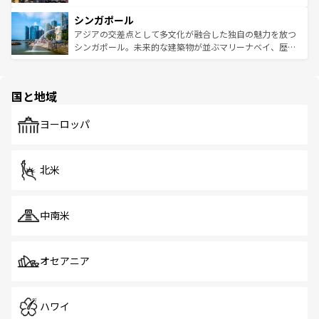
るはずだ。 なお、新着のベトナム情報は
コンテンツ一覧
を
は世界的に有名で、屋台から高級レストランまで味覚を刺
的なアートスポット、そして歴史と現代が融合した町並
参照してほしい。
シンガポール
激する。気候は一年中温暖で、どの季節にも異なる楽しみ
み、どこを訪れても感動するはず。観光スポットが密集し
が待っている。親しみやすいタイの人々、仏教を中心とし
ており、効率よく見どころを回れるのも魅力。息をのむよ
アジアの交差点として多文化が融合した独自の魅力を放つ
た文化、そして多様な観光資源が、訪れる旅人を魅了し続
うな絶景から文化的な体験まで、香港を存分に楽しみ尽く
シンガポール。未来的な建築物が並ぶマリーナベイ、歴史
ける。 なお、新着のタイ情報は
コンテンツ一覧
を参照して
そう。 なお、新着の香港情報は
コンテンツ一覧
を参照して
と伝統を感じられるエスニックタウン、多数の緑豊かな公
ほしい。
ほしい。
園や自然保護区など、自然が調和した近代的な景観と文化
の多様性あふれるカラフルな町は、どこを歩いても新しい
国と地域
発見がある。さらに、治安のよさや充実した公共交通機関
も、旅行者にとっては魅力的なポイント。グルメも豊富
で、ホーカーズは地元の風情を楽しめる外せないスポット
ヨーロッパ
だ。訪れる人を飽きさせないシンガポールで、多様な魅力
を体感しよう。 なお、新着のシンガポール情報は
コンテン
ツ一覧
を参照してほしい。
北米
中南米
オセアニア
ハワイ