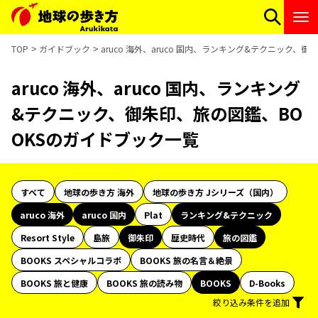
TOP
ガイドブック
aruco 海外、aruco 国内、ランキング&テクニック、
aruco 海外、aruco 国内、ランキング
&テクニック、御朱印、旅の図鑑、BO
OKSのガイドブック一覧
すべて
地球の歩き方 海外
地球の歩き方 Jシリーズ（国内）
aruco 海外
aruco 国内
Plat
ランキング&テクニック
Resort Style
島旅
御朱印
歴史時代
旅の図鑑
BOOKS スペシャルコラボ
BOOKS 旅の名言＆絶景
BOOKS 旅と健康
BOOKS 旅の読み物
BOOKS
D-Books
絞り込み条件を追加