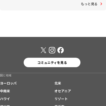
もっと見る
コミュニティを見る
国と地域
ヨーロッパ
北米
中南米
オセアニア
ハワイ
リゾート