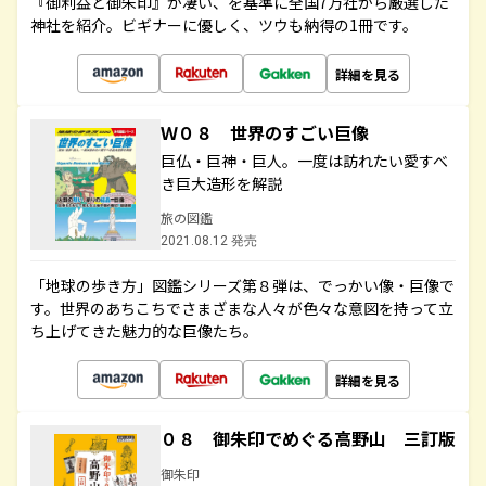
『御利益と御朱印』が凄い、を基準に全国7万社から厳選した
神社を紹介。ビギナーに優しく、ツウも納得の1冊です。
詳細を見る
Ｗ０８ 世界のすごい巨像
巨仏・巨神・巨人。一度は訪れたい愛すべ
き巨大造形を解説
旅の図鑑
2021.08.12 発売
「地球の歩き方」図鑑シリーズ第８弾は、でっかい像・巨像で
す。世界のあちこちでさまざまな人々が色々な意図を持って立
ち上げてきた魅力的な巨像たち。
詳細を見る
０８ 御朱印でめぐる高野山 三訂版
御朱印