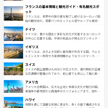
できる。朝目覚めてから夜眠るまで、すべての瞬間を楽し
と文化が詰まったヨーロッパ屈指の旅行先だ。多様な地域
フランスの基本情報と観光ガイド・有名観光スポ
ませてくれるイタリアで、忘れられない旅をしてみよう！
文化が根付くこの国では、情熱的なフラメンコ、熱気あふ
なお、新着のイタリア情報は
コンテンツ一覧
を参照してほ
れる闘牛、そして美味しいタパスが生活の一部となってい
ット
しい。
る。首都マドリードの洗練された雰囲気や、バルセロナの
フランスは、世界中の旅行者を魅了し続けるヨーロッパ屈
アートに溢れた街角から、地方では古代ローマ遺跡や中世
指の観光地だ。首都パリのエッフェル塔やルーブル美術館
の城塞都市、穏やかなビーチリゾートまで多彩な表情を見
といった象徴的なスポットから、田舎町の古風な美しさま
せる。地方によって風土や気候が異なるスペインはその個
ドイツ
で、幅広い魅力が詰まっている。華麗な宮殿、歴史的な大
性で訪れる人を魅了する。 なお、新着のスペイン情報は
コ
聖堂、美しいビーチ、そして豊かな自然が、訪れる者を心
ドイツは、豊かな歴史と多彩な文化が交差するヨーロッパ
ンテンツ一覧
を参照してほしい。
から魅了する。また、フランスは美食の国としても知ら
の中心に位置する国。中世の街並みが残るロマンチック街
れ、フランス料理はユネスコ無形文化遺産にも登録されて
道から、未来を先取りするようなモダンな都市まで多様な
イギリス
いる。シャンパンの発祥地であるランス、プロヴァンスの
顔を持つこの国は、どこを歩いても飽きることがない。ベ
香り高いラベンダー畑など、多彩な楽しみ方が可能だ。さ
ルリンの文化的活気、バイエルン州のアルプスの絶景、そ
イギリスは、古きよき伝統と最先端が共存する国。ウェス
らに、パリ以外の地域にも魅力が溢れており、どの街角に
してライン川沿いのワイン畑といった風景は必見。ビール
トミンスター寺院や大英博物館のようなランドマーク、歴
も豊かな歴史と文化が息づいている。パリ以外の個性あふ
とソーセージを味わいながら地元の人と過ごす楽しい時間
史ある大学都市、美しい丘陵地帯や牧歌的な風景など、エ
れる地方に足を運ぶとそれぞれで全く異なる文化を体験で
スイス
は、お酒好きな人にはぜひ体験してほしい。 なお、新着の
リアごとに異なる魅力がある。また、優雅なアフタヌーン
きるだろう。 なお、新着のフランス情報は
コンテンツ一覧
ドイツ情報は
コンテンツ一覧
を参照してほしい。
ティー、ビール好きにはたまらない英国パブ、サッカー観
スイスの国土面積は九州ほどの広さだが、運行時刻が正確
を参照してほしい。
戦など、本場だからこそできる体験も豊富。イギリスを旅
な交通網が整備されており、初心者でも安心して個人旅行
して楽しみつくそう。 なお、新着のイギリス情報は
コンテ
を楽しめる。日本同様に時刻表どおりの旅が可能だ。中世
アメリカ
ンツ一覧
を参照してほしい。
の建物がそのまま残る町や、スイスならではのユニークな
博物館もあり、アルプス観光だけでなく町歩きも満喫する
アメリカ合衆国は、広大な土地と多様な文化が魅力の国。
ことができる。国民の所得が高いため物価も高いが、旅行
東海岸の都市部から西海岸のカリフォルニアまで、訪れる
者向けの交通パス提供のサービスもあり、うまく活用すれ
場所ごとに異なる風景と体験が待っている。ニューヨーク
ハワイ
ば市内交通費無料で観光を楽しむこともできる。 なお、新
のような巨大都市は、観光、ショッピング、エンターテイ
着のスイス情報は
コンテンツ一覧
を参照してほしい。
ンメントが詰まった刺激的なスポットだ。一方、アメリカ
年間を通じて温暖な気候に恵まれ、多くの島で構成される