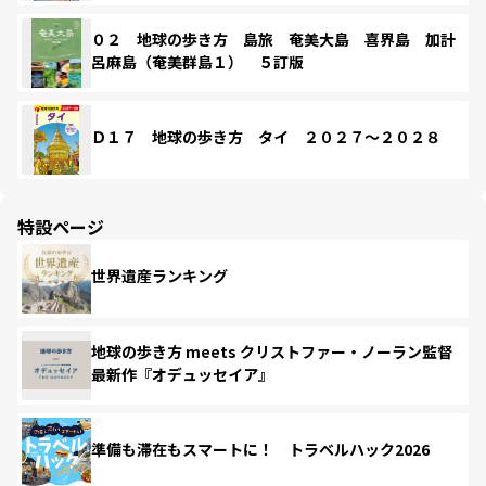
０２ 地球の歩き方 島旅 奄美大島 喜界島 加計
呂麻島（奄美群島１） ５訂版
Ｄ１７ 地球の歩き方 タイ ２０２７～２０２８
特設ページ
世界遺産ランキング
地球の歩き方 meets クリストファー・ノーラン監督
最新作『オデュッセイア』
準備も滞在もスマートに！ トラベルハック2026