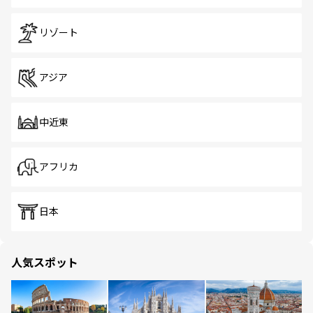
リゾート
アジア
中近東
アフリカ
日本
人気スポット