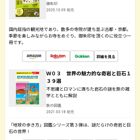
御朱印
2025.10.09 発売
国内屈指の観光地であり、数多の寺院が建ち並ぶ古都・京都。
季節を楽しみながらお寺をめぐり、御朱印を頂くのに役立つ一
冊です。
詳細を見る
Ｗ０３ 世界の魅力的な奇岩と巨石１
３９選
不思議とロマンに満ちた岩石の謎を旅の雑
学とともに解説
旅の図鑑
2021.03.18 発売
「地球の歩き方」図鑑シリーズ第３弾は、謎だらけの奇岩と巨
石の世界！