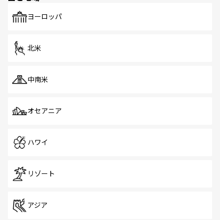
も、旅行者にとっては魅力的なポイント。グルメも豊富
で、ホーカーズは地元の風情を楽しめる外せないスポット
ヨーロッパ
だ。訪れる人を飽きさせないシンガポールで、多様な魅力
を体感しよう。 なお、新着のシンガポール情報は
コンテン
ツ一覧
を参照してほしい。
北米
中南米
オセアニア
ハワイ
リゾート
アジア