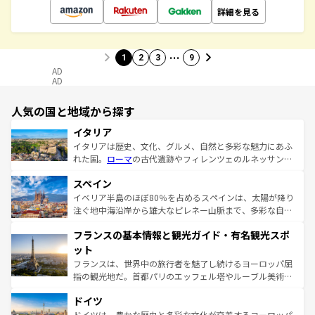
詳細を見る
…
1
2
3
9
AD
AD
人気の国と地域から探す
イタリア
イタリアは歴史、文化、グルメ、自然と多彩な魅力にあふ
れた国。
ローマ
の古代遺跡やフィレンツェのルネッサンス
美術、ヴェネツィアの運河など、歴史あるスポットはもち
スペイン
ろん、トスカーナの美しい田園風景やアマルフィ海岸の絶
景など、自然景観も見逃せない。観光の合間には、本場の
イベリア半島のほぼ80％を占めるスペインは、太陽が降り
ピザやパスタなど、絶品のイタリア料理を堪能することも
注ぐ地中海沿岸から雄大なピレネー山脈まで、多彩な自然
できる。朝目覚めてから夜眠るまで、すべての瞬間を楽し
と文化が詰まったヨーロッパ屈指の旅行先だ。多様な地域
フランスの基本情報と観光ガイド・有名観光スポ
ませてくれるイタリアで、忘れられない旅をしてみよう！
文化が根付くこの国では、情熱的なフラメンコ、熱気あふ
なお、新着のイタリア情報は
コンテンツ一覧
を参照してほ
れる闘牛、そして美味しいタパスが生活の一部となってい
ット
しい。
る。首都マドリードの洗練された雰囲気や、バルセロナの
フランスは、世界中の旅行者を魅了し続けるヨーロッパ屈
アートに溢れた街角から、地方では古代ローマ遺跡や中世
指の観光地だ。首都パリのエッフェル塔やルーブル美術館
の城塞都市、穏やかなビーチリゾートまで多彩な表情を見
といった象徴的なスポットから、田舎町の古風な美しさま
せる。地方によって風土や気候が異なるスペインはその個
ドイツ
で、幅広い魅力が詰まっている。華麗な宮殿、歴史的な大
性で訪れる人を魅了する。 なお、新着のスペイン情報は
コ
聖堂、美しいビーチ、そして豊かな自然が、訪れる者を心
ドイツは、豊かな歴史と多彩な文化が交差するヨーロッパ