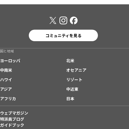
コミュニティを見る
国と地域
ヨーロッパ
北米
中南米
オセアニア
ハワイ
リゾート
アジア
中近東
アフリカ
日本
ウェブマガジン
特派員ブログ
ガイドブック