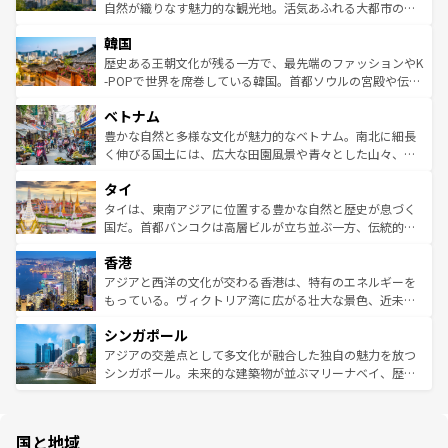
ク、伝統的なフラダンスなど、すべてがハワイの魅力を彩
ど、見どころがたくさん。また、カフェやワイン、オージ
自然が織りなす魅力的な観光地。活気あふれる大都市の台
っている。訪れるたびに新しい発見と感動が待っているハ
ービーフなどの食文化も豊かで、美味しいものであふれて
北やノスタルジックな町並みが人気な九份（ジォウフェ
ワイを、存分に味わってほしい。 なお、新着のハワイ情報
韓国
いる。アクティビティも充実しており、サーフィンやダイ
ン）、静ひつな山岳地帯である台湾東部など、都市の喧騒
は
コンテンツ一覧
を参照してほしい。
ビング、ハイキングなど、アウトドア好きにはたまらな
と山間の静けさが共存しており、訪れる人に新しい発見と
歴史ある王朝文化が残る一方で、最先端のファッションやK
い。オーストラリアの多彩な魅力を存分に味わいつくそ
驚きをもたらしてくれる。また、奥深い台湾の食文化も魅
-POPで世界を席巻している韓国。首都ソウルの宮殿や伝統
う。 なお、新着のオーストラリア情報は
コンテンツ一覧
を
力で、夜市などの屋台グルメから高級料理、ヘルシーで美
家屋が並ぶエリアでは韓国の歴史と文化に浸ることがで
参照してほしい。
ベトナム
容にもいいと評判のスイーツなど、バラエティ豊かな料理
き、地方に足を延ばせば四季折々の自然美を楽しむことが
が味わえる。 なお、新着の台湾情報は
コンテンツ一覧
を参
できる。そして、キムチや焼肉、絶品のストリートフード
豊かな自然と多様な文化が魅力的なベトナム。南北に細長
照してほしい。
まで、さまざまな韓国料理が待っている。夜には、韓国な
く伸びる国土には、広大な田園風景や青々とした山々、世
らではのナイトライフも堪能できる。あたたかいホスピタ
界遺産に登録された壮大な自然景観が点在し、都市部では
タイ
リティに包まれながら、韓国の多彩な魅力を心ゆくまで味
急速な発展と共に伝統が息づく。ハノイの古い町並みやホ
わってみてほしい。 なお、新着の韓国情報は
コンテンツ一
ーチミン市のフランス統治時代の建物も、独特の雰囲気を
タイは、東南アジアに位置する豊かな自然と歴史が息づく
覧
を参照してほしい。
醸し出している。また、バラエティの豊かさとおいしさで
国だ。首都バンコクは高層ビルが立ち並ぶ一方、伝統的な
世界中の食通を魅了してやまないベトナム料理も魅力のひ
寺院や市場がいたるところに点在し、古きよき文化と現代
香港
とつ。フォーやバインミー、ベトナムコーヒーなどは、ぜ
の活気が交差している。北部ではチェンマイなどの山岳地
ひ現地で味わいたい。どの地域を訪れてもあたたかい人々
帯で自然と触れ合い、南部ではプーケットやクラビの美し
アジアと西洋の文化が交わる香港は、特有のエネルギーを
が旅行者を迎えてくれるので、きっと忘れられない旅にな
いビーチでリゾート気分を楽しむことができる。タイ料理
もっている。ヴィクトリア湾に広がる壮大な景色、近未来
るはずだ。 なお、新着のベトナム情報は
コンテンツ一覧
を
は世界的に有名で、屋台から高級レストランまで味覚を刺
的なアートスポット、そして歴史と現代が融合した町並
参照してほしい。
シンガポール
激する。気候は一年中温暖で、どの季節にも異なる楽しみ
み、どこを訪れても感動するはず。観光スポットが密集し
が待っている。親しみやすいタイの人々、仏教を中心とし
ており、効率よく見どころを回れるのも魅力。息をのむよ
アジアの交差点として多文化が融合した独自の魅力を放つ
た文化、そして多様な観光資源が、訪れる旅人を魅了し続
うな絶景から文化的な体験まで、香港を存分に楽しみ尽く
シンガポール。未来的な建築物が並ぶマリーナベイ、歴史
ける。 なお、新着のタイ情報は
コンテンツ一覧
を参照して
そう。 なお、新着の香港情報は
コンテンツ一覧
を参照して
と伝統を感じられるエスニックタウン、多数の緑豊かな公
ほしい。
ほしい。
園や自然保護区など、自然が調和した近代的な景観と文化
の多様性あふれるカラフルな町は、どこを歩いても新しい
国と地域
発見がある。さらに、治安のよさや充実した公共交通機関