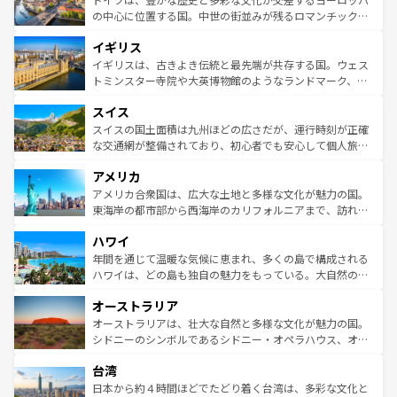
ンテンツ一覧
を参照してほしい。
から魅了する。また、フランスは美食の国としても知ら
の中心に位置する国。中世の街並みが残るロマンチック街
れ、フランス料理はユネスコ無形文化遺産にも登録されて
道から、未来を先取りするようなモダンな都市まで多様な
イギリス
いる。シャンパンの発祥地であるランス、プロヴァンスの
顔を持つこの国は、どこを歩いても飽きることがない。ベ
香り高いラベンダー畑など、多彩な楽しみ方が可能だ。さ
ルリンの文化的活気、バイエルン州のアルプスの絶景、そ
イギリスは、古きよき伝統と最先端が共存する国。ウェス
らに、パリ以外の地域にも魅力が溢れており、どの街角に
してライン川沿いのワイン畑といった風景は必見。ビール
トミンスター寺院や大英博物館のようなランドマーク、歴
も豊かな歴史と文化が息づいている。パリ以外の個性あふ
とソーセージを味わいながら地元の人と過ごす楽しい時間
史ある大学都市、美しい丘陵地帯や牧歌的な風景など、エ
れる地方に足を運ぶとそれぞれで全く異なる文化を体験で
スイス
は、お酒好きな人にはぜひ体験してほしい。 なお、新着の
リアごとに異なる魅力がある。また、優雅なアフタヌーン
きるだろう。 なお、新着のフランス情報は
コンテンツ一覧
ドイツ情報は
コンテンツ一覧
を参照してほしい。
ティー、ビール好きにはたまらない英国パブ、サッカー観
スイスの国土面積は九州ほどの広さだが、運行時刻が正確
を参照してほしい。
戦など、本場だからこそできる体験も豊富。イギリスを旅
な交通網が整備されており、初心者でも安心して個人旅行
して楽しみつくそう。 なお、新着のイギリス情報は
コンテ
を楽しめる。日本同様に時刻表どおりの旅が可能だ。中世
アメリカ
ンツ一覧
を参照してほしい。
の建物がそのまま残る町や、スイスならではのユニークな
博物館もあり、アルプス観光だけでなく町歩きも満喫する
アメリカ合衆国は、広大な土地と多様な文化が魅力の国。
ことができる。国民の所得が高いため物価も高いが、旅行
東海岸の都市部から西海岸のカリフォルニアまで、訪れる
者向けの交通パス提供のサービスもあり、うまく活用すれ
場所ごとに異なる風景と体験が待っている。ニューヨーク
ハワイ
ば市内交通費無料で観光を楽しむこともできる。 なお、新
のような巨大都市は、観光、ショッピング、エンターテイ
着のスイス情報は
コンテンツ一覧
を参照してほしい。
ンメントが詰まった刺激的なスポットだ。一方、アメリカ
年間を通じて温暖な気候に恵まれ、多くの島で構成される
西部には大自然が広がり、グランドキャニオンやイエロー
ハワイは、どの島も独自の魅力をもっている。大自然の神
ストーン国立公園といった絶景が堪能できる。さらに、南
秘を感じたいなら、火山が生み出した壮大な景観を誇るハ
オーストラリア
部のニューオーリンズでは、音楽と美食が融合した独特の
ワイ島は見逃せない。また、定番の観光地といえばオアフ
文化が魅力。旅行者はアメリカの各地域で異なる魅力を楽
島だが、静かな自然を求めるならマウイ島やカウアイ島が
オーストラリアは、壮大な自然と多様な文化が魅力の国。
しみながら、その多様性と豊かな歴史を感じることができ
おすすめ。エメラルドグリーンに輝く海をはじめ、豊かな
シドニーのシンボルであるシドニー・オペラハウス、オー
るだろう。車でのロードトリップや列車の旅も、アメリカ
文化や歴史が息づいている。「アロハスピリット」と呼ば
ストラリア東海岸北部に広がる大サンゴ礁地帯グレートバ
ならではの贅沢な旅のスタイルだ。 なお、新着のアメリカ
台湾
れるおもてなしの心で訪れる人々を迎えてくれるハワイの
リアリーフや大陸中央部にそびえるウルル（エアーズロッ
情報は
コンテンツ一覧
を参照してほしい。
人々、おいしいローカルフードやハワイアンミュージッ
ク）、タスマニアの美しい原生林やケアンズの熱帯雨林な
日本から約４時間ほどでたどり着く台湾は、多彩な文化と