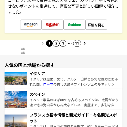
ヨーロッパの中で独特の魅力を放つ国、スペイン。中でも見逃
せないポイントを厳選して、豊富な写真と詳しい図解で紹介し
ました。
詳細を見る
…
1
2
3
11
AD
AD
人気の国と地域から探す
イタリア
イタリアは歴史、文化、グルメ、自然と多彩な魅力にあふ
れた国。
ローマ
の古代遺跡やフィレンツェのルネッサンス
美術、ヴェネツィアの運河など、歴史あるスポットはもち
スペイン
ろん、トスカーナの美しい田園風景やアマルフィ海岸の絶
景など、自然景観も見逃せない。観光の合間には、本場の
イベリア半島のほぼ80％を占めるスペインは、太陽が降り
ピザやパスタなど、絶品のイタリア料理を堪能することも
注ぐ地中海沿岸から雄大なピレネー山脈まで、多彩な自然
できる。朝目覚めてから夜眠るまで、すべての瞬間を楽し
と文化が詰まったヨーロッパ屈指の旅行先だ。多様な地域
フランスの基本情報と観光ガイド・有名観光スポ
ませてくれるイタリアで、忘れられない旅をしてみよう！
文化が根付くこの国では、情熱的なフラメンコ、熱気あふ
なお、新着のイタリア情報は
コンテンツ一覧
を参照してほ
れる闘牛、そして美味しいタパスが生活の一部となってい
ット
しい。
る。首都マドリードの洗練された雰囲気や、バルセロナの
フランスは、世界中の旅行者を魅了し続けるヨーロッパ屈