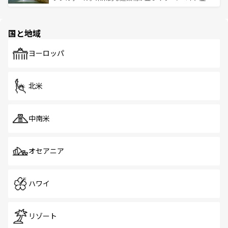
ける。 なお、新着のタイ情報は
コンテンツ一覧
を参照して
そう。 なお、新着の香港情報は
コンテンツ一覧
を参照して
と伝統を感じられるエスニックタウン、多数の緑豊かな公
ほしい。
ほしい。
園や自然保護区など、自然が調和した近代的な景観と文化
の多様性あふれるカラフルな町は、どこを歩いても新しい
国と地域
発見がある。さらに、治安のよさや充実した公共交通機関
も、旅行者にとっては魅力的なポイント。グルメも豊富
で、ホーカーズは地元の風情を楽しめる外せないスポット
ヨーロッパ
だ。訪れる人を飽きさせないシンガポールで、多様な魅力
を体感しよう。 なお、新着のシンガポール情報は
コンテン
ツ一覧
を参照してほしい。
北米
中南米
オセアニア
ハワイ
リゾート