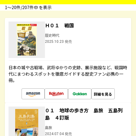
1〜20件/207件中 を表示
Ｈ０１ 戦国
歴史時代
2025.10.23 発売
日本の城や古戦場、武将ゆかりの史跡、展示施設など、戦国時
代にまつわるスポットを徹底ガイドする歴史ファン必携の一
冊。
詳細を見る
０１ 地球の歩き方 島旅 五島列
島 ４訂版
島旅
2024.07.04 発売