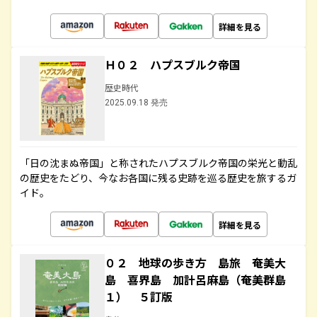
詳細を見る
Ｈ０２ ハプスブルク帝国
歴史時代
2025.09.18 発売
「日の沈まぬ帝国」と称されたハプスブルク帝国の栄光と動乱
の歴史をたどり、今なお各国に残る史跡を巡る歴史を旅するガ
イド。
詳細を見る
０２ 地球の歩き方 島旅 奄美大
島 喜界島 加計呂麻島（奄美群島
１） ５訂版