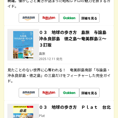
網羅。懐かしさと驚きが詰まった昭和レトロの魅力を旅するガ
イド。
詳細を見る
０３ 地球の歩き方 島旅 与論島
沖永良部島 徳之島～奄美群島②～
３訂版
島旅
2025.12.11 発売
見たことのない世界に心奪われる！ 奄美群島南部「与論島・
沖永良部島・徳之島」の三島だけをフィーチャーした完全ガイ
ド。
詳細を見る
０３ 地球の歩き方 Ｐｌａｔ 台北
Plat