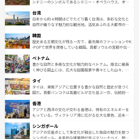
しみながら、その多様性と豊かな歴史を感じることができ
おすすめ。エメラルドグリーンに輝く海をはじめ、豊かな
シドニーのシンボルであるシドニー・オペラハウス、オー
るだろう。車でのロードトリップや列車の旅も、アメリカ
文化や歴史が息づいている。「アロハスピリット」と呼ば
ストラリア東海岸北部に広がる大サンゴ礁地帯グレートバ
ならではの贅沢な旅のスタイルだ。 なお、新着のアメリカ
台湾
れるおもてなしの心で訪れる人々を迎えてくれるハワイの
リアリーフや大陸中央部にそびえるウルル（エアーズロッ
情報は
コンテンツ一覧
を参照してほしい。
人々、おいしいローカルフードやハワイアンミュージッ
ク）、タスマニアの美しい原生林やケアンズの熱帯雨林な
日本から約４時間ほどでたどり着く台湾は、多彩な文化と
ク、伝統的なフラダンスなど、すべてがハワイの魅力を彩
ど、見どころがたくさん。また、カフェやワイン、オージ
自然が織りなす魅力的な観光地。活気あふれる大都市の台
っている。訪れるたびに新しい発見と感動が待っているハ
ービーフなどの食文化も豊かで、美味しいものであふれて
北やノスタルジックな町並みが人気な九份（ジォウフェ
ワイを、存分に味わってほしい。 なお、新着のハワイ情報
韓国
いる。アクティビティも充実しており、サーフィンやダイ
ン）、静ひつな山岳地帯である台湾東部など、都市の喧騒
は
コンテンツ一覧
を参照してほしい。
ビング、ハイキングなど、アウトドア好きにはたまらな
と山間の静けさが共存しており、訪れる人に新しい発見と
歴史ある王朝文化が残る一方で、最先端のファッションやK
い。オーストラリアの多彩な魅力を存分に味わいつくそ
驚きをもたらしてくれる。また、奥深い台湾の食文化も魅
-POPで世界を席巻している韓国。首都ソウルの宮殿や伝統
う。 なお、新着のオーストラリア情報は
コンテンツ一覧
を
力で、夜市などの屋台グルメから高級料理、ヘルシーで美
家屋が並ぶエリアでは韓国の歴史と文化に浸ることがで
参照してほしい。
ベトナム
容にもいいと評判のスイーツなど、バラエティ豊かな料理
き、地方に足を延ばせば四季折々の自然美を楽しむことが
が味わえる。 なお、新着の台湾情報は
コンテンツ一覧
を参
できる。そして、キムチや焼肉、絶品のストリートフード
豊かな自然と多様な文化が魅力的なベトナム。南北に細長
照してほしい。
まで、さまざまな韓国料理が待っている。夜には、韓国な
く伸びる国土には、広大な田園風景や青々とした山々、世
らではのナイトライフも堪能できる。あたたかいホスピタ
界遺産に登録された壮大な自然景観が点在し、都市部では
タイ
リティに包まれながら、韓国の多彩な魅力を心ゆくまで味
急速な発展と共に伝統が息づく。ハノイの古い町並みやホ
わってみてほしい。 なお、新着の韓国情報は
コンテンツ一
ーチミン市のフランス統治時代の建物も、独特の雰囲気を
タイは、東南アジアに位置する豊かな自然と歴史が息づく
覧
を参照してほしい。
醸し出している。また、バラエティの豊かさとおいしさで
国だ。首都バンコクは高層ビルが立ち並ぶ一方、伝統的な
世界中の食通を魅了してやまないベトナム料理も魅力のひ
寺院や市場がいたるところに点在し、古きよき文化と現代
香港
とつ。フォーやバインミー、ベトナムコーヒーなどは、ぜ
の活気が交差している。北部ではチェンマイなどの山岳地
ひ現地で味わいたい。どの地域を訪れてもあたたかい人々
帯で自然と触れ合い、南部ではプーケットやクラビの美し
アジアと西洋の文化が交わる香港は、特有のエネルギーを
が旅行者を迎えてくれるので、きっと忘れられない旅にな
いビーチでリゾート気分を楽しむことができる。タイ料理
もっている。ヴィクトリア湾に広がる壮大な景色、近未来
るはずだ。 なお、新着のベトナム情報は
コンテンツ一覧
を
は世界的に有名で、屋台から高級レストランまで味覚を刺
的なアートスポット、そして歴史と現代が融合した町並
参照してほしい。
シンガポール
激する。気候は一年中温暖で、どの季節にも異なる楽しみ
み、どこを訪れても感動するはず。観光スポットが密集し
が待っている。親しみやすいタイの人々、仏教を中心とし
ており、効率よく見どころを回れるのも魅力。息をのむよ
アジアの交差点として多文化が融合した独自の魅力を放つ
た文化、そして多様な観光資源が、訪れる旅人を魅了し続
うな絶景から文化的な体験まで、香港を存分に楽しみ尽く
シンガポール。未来的な建築物が並ぶマリーナベイ、歴史