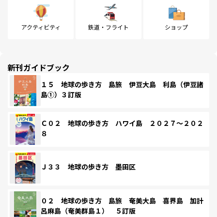
アクティビティ
鉄道・フライト
ショップ
新刊ガイドブック
１５ 地球の歩き方 島旅 伊豆大島 利島（伊豆諸
島①）３訂版
Ｃ０２ 地球の歩き方 ハワイ島 ２０２７～２０２
８
Ｊ３３ 地球の歩き方 墨田区
０２ 地球の歩き方 島旅 奄美大島 喜界島 加計
呂麻島（奄美群島１） ５訂版