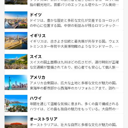
アートに溢れた街角から、地方では古代ローマ遺跡や中世
指の観光地だ。首都パリのエッフェル塔やルーブル美術館
の城塞都市、穏やかなビーチリゾートまで多彩な表情を見
といった象徴的なスポットから、田舎町の古風な美しさま
せる。地方によって風土や気候が異なるスペインはその個
ドイツ
で、幅広い魅力が詰まっている。華麗な宮殿、歴史的な大
性で訪れる人を魅了する。 なお、新着のスペイン情報は
コ
聖堂、美しいビーチ、そして豊かな自然が、訪れる者を心
ドイツは、豊かな歴史と多彩な文化が交差するヨーロッパ
ンテンツ一覧
を参照してほしい。
から魅了する。また、フランスは美食の国としても知ら
の中心に位置する国。中世の街並みが残るロマンチック街
れ、フランス料理はユネスコ無形文化遺産にも登録されて
道から、未来を先取りするようなモダンな都市まで多様な
イギリス
いる。シャンパンの発祥地であるランス、プロヴァンスの
顔を持つこの国は、どこを歩いても飽きることがない。ベ
香り高いラベンダー畑など、多彩な楽しみ方が可能だ。さ
ルリンの文化的活気、バイエルン州のアルプスの絶景、そ
イギリスは、古きよき伝統と最先端が共存する国。ウェス
らに、パリ以外の地域にも魅力が溢れており、どの街角に
してライン川沿いのワイン畑といった風景は必見。ビール
トミンスター寺院や大英博物館のようなランドマーク、歴
も豊かな歴史と文化が息づいている。パリ以外の個性あふ
とソーセージを味わいながら地元の人と過ごす楽しい時間
史ある大学都市、美しい丘陵地帯や牧歌的な風景など、エ
れる地方に足を運ぶとそれぞれで全く異なる文化を体験で
スイス
は、お酒好きな人にはぜひ体験してほしい。 なお、新着の
リアごとに異なる魅力がある。また、優雅なアフタヌーン
きるだろう。 なお、新着のフランス情報は
コンテンツ一覧
ドイツ情報は
コンテンツ一覧
を参照してほしい。
ティー、ビール好きにはたまらない英国パブ、サッカー観
スイスの国土面積は九州ほどの広さだが、運行時刻が正確
を参照してほしい。
戦など、本場だからこそできる体験も豊富。イギリスを旅
な交通網が整備されており、初心者でも安心して個人旅行
して楽しみつくそう。 なお、新着のイギリス情報は
コンテ
を楽しめる。日本同様に時刻表どおりの旅が可能だ。中世
アメリカ
ンツ一覧
を参照してほしい。
の建物がそのまま残る町や、スイスならではのユニークな
博物館もあり、アルプス観光だけでなく町歩きも満喫する
アメリカ合衆国は、広大な土地と多様な文化が魅力の国。
ことができる。国民の所得が高いため物価も高いが、旅行
東海岸の都市部から西海岸のカリフォルニアまで、訪れる
者向けの交通パス提供のサービスもあり、うまく活用すれ
場所ごとに異なる風景と体験が待っている。ニューヨーク
ハワイ
ば市内交通費無料で観光を楽しむこともできる。 なお、新
のような巨大都市は、観光、ショッピング、エンターテイ
着のスイス情報は
コンテンツ一覧
を参照してほしい。
ンメントが詰まった刺激的なスポットだ。一方、アメリカ
年間を通じて温暖な気候に恵まれ、多くの島で構成される
西部には大自然が広がり、グランドキャニオンやイエロー
ハワイは、どの島も独自の魅力をもっている。大自然の神
ストーン国立公園といった絶景が堪能できる。さらに、南
秘を感じたいなら、火山が生み出した壮大な景観を誇るハ
オーストラリア
部のニューオーリンズでは、音楽と美食が融合した独特の
ワイ島は見逃せない。また、定番の観光地といえばオアフ
文化が魅力。旅行者はアメリカの各地域で異なる魅力を楽
島だが、静かな自然を求めるならマウイ島やカウアイ島が
オーストラリアは、壮大な自然と多様な文化が魅力の国。