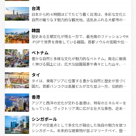
るだろう。車でのロードトリップや列車の旅も、アメリカ
文化や歴史が息づいている。「アロハスピリット」と呼ば
ストラリア東海岸北部に広がる大サンゴ礁地帯グレートバ
ならではの贅沢な旅のスタイルだ。 なお、新着のアメリカ
台湾
れるおもてなしの心で訪れる人々を迎えてくれるハワイの
リアリーフや大陸中央部にそびえるウルル（エアーズロッ
情報は
コンテンツ一覧
を参照してほしい。
人々、おいしいローカルフードやハワイアンミュージッ
ク）、タスマニアの美しい原生林やケアンズの熱帯雨林な
日本から約４時間ほどでたどり着く台湾は、多彩な文化と
ク、伝統的なフラダンスなど、すべてがハワイの魅力を彩
ど、見どころがたくさん。また、カフェやワイン、オージ
自然が織りなす魅力的な観光地。活気あふれる大都市の台
っている。訪れるたびに新しい発見と感動が待っているハ
ービーフなどの食文化も豊かで、美味しいものであふれて
北やノスタルジックな町並みが人気な九份（ジォウフェ
ワイを、存分に味わってほしい。 なお、新着のハワイ情報
韓国
いる。アクティビティも充実しており、サーフィンやダイ
ン）、静ひつな山岳地帯である台湾東部など、都市の喧騒
は
コンテンツ一覧
を参照してほしい。
ビング、ハイキングなど、アウトドア好きにはたまらな
と山間の静けさが共存しており、訪れる人に新しい発見と
歴史ある王朝文化が残る一方で、最先端のファッションやK
い。オーストラリアの多彩な魅力を存分に味わいつくそ
驚きをもたらしてくれる。また、奥深い台湾の食文化も魅
-POPで世界を席巻している韓国。首都ソウルの宮殿や伝統
う。 なお、新着のオーストラリア情報は
コンテンツ一覧
を
力で、夜市などの屋台グルメから高級料理、ヘルシーで美
家屋が並ぶエリアでは韓国の歴史と文化に浸ることがで
参照してほしい。
ベトナム
容にもいいと評判のスイーツなど、バラエティ豊かな料理
き、地方に足を延ばせば四季折々の自然美を楽しむことが
が味わえる。 なお、新着の台湾情報は
コンテンツ一覧
を参
できる。そして、キムチや焼肉、絶品のストリートフード
豊かな自然と多様な文化が魅力的なベトナム。南北に細長
照してほしい。
まで、さまざまな韓国料理が待っている。夜には、韓国な
く伸びる国土には、広大な田園風景や青々とした山々、世
らではのナイトライフも堪能できる。あたたかいホスピタ
界遺産に登録された壮大な自然景観が点在し、都市部では
タイ
リティに包まれながら、韓国の多彩な魅力を心ゆくまで味
急速な発展と共に伝統が息づく。ハノイの古い町並みやホ
わってみてほしい。 なお、新着の韓国情報は
コンテンツ一
ーチミン市のフランス統治時代の建物も、独特の雰囲気を
タイは、東南アジアに位置する豊かな自然と歴史が息づく
覧
を参照してほしい。
醸し出している。また、バラエティの豊かさとおいしさで
国だ。首都バンコクは高層ビルが立ち並ぶ一方、伝統的な
世界中の食通を魅了してやまないベトナム料理も魅力のひ
寺院や市場がいたるところに点在し、古きよき文化と現代
香港
とつ。フォーやバインミー、ベトナムコーヒーなどは、ぜ
の活気が交差している。北部ではチェンマイなどの山岳地
ひ現地で味わいたい。どの地域を訪れてもあたたかい人々
帯で自然と触れ合い、南部ではプーケットやクラビの美し
アジアと西洋の文化が交わる香港は、特有のエネルギーを
が旅行者を迎えてくれるので、きっと忘れられない旅にな
いビーチでリゾート気分を楽しむことができる。タイ料理
もっている。ヴィクトリア湾に広がる壮大な景色、近未来
るはずだ。 なお、新着のベトナム情報は
コンテンツ一覧
を
は世界的に有名で、屋台から高級レストランまで味覚を刺
的なアートスポット、そして歴史と現代が融合した町並
参照してほしい。
シンガポール
激する。気候は一年中温暖で、どの季節にも異なる楽しみ
み、どこを訪れても感動するはず。観光スポットが密集し
が待っている。親しみやすいタイの人々、仏教を中心とし
ており、効率よく見どころを回れるのも魅力。息をのむよ
アジアの交差点として多文化が融合した独自の魅力を放つ
た文化、そして多様な観光資源が、訪れる旅人を魅了し続
うな絶景から文化的な体験まで、香港を存分に楽しみ尽く
シンガポール。未来的な建築物が並ぶマリーナベイ、歴史
ける。 なお、新着のタイ情報は
コンテンツ一覧
を参照して
そう。 なお、新着の香港情報は
コンテンツ一覧
を参照して
と伝統を感じられるエスニックタウン、多数の緑豊かな公