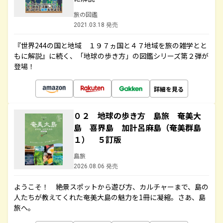
旅の図鑑
2021.03.18 発売
『世界244の国と地域 １９７ヵ国と４７地域を旅の雑学とと
もに解説』に続く、「地球の歩き方」の図鑑シリーズ第２弾が
登場！
詳細を見る
０２ 地球の歩き方 島旅 奄美大
島 喜界島 加計呂麻島（奄美群島
１） ５訂版
島旅
2026.08.06 発売
ようこそ！ 絶景スポットから遊び方、カルチャーまで、島の
人たちが教えてくれた奄美大島の魅力を1冊に凝縮。さあ、島
旅へ。