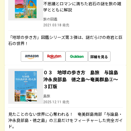
不思議とロマンに満ちた岩石の謎を旅の雑
学とともに解説
旅の図鑑
2021.03.18 発売
「地球の歩き方」図鑑シリーズ第３弾は、謎だらけの奇岩と巨
石の世界！
詳細を見る
０３ 地球の歩き方 島旅 与論島
沖永良部島 徳之島～奄美群島②～
３訂版
島旅
2025.12.11 発売
見たことのない世界に心奪われる！ 奄美群島南部「与論島・
沖永良部島・徳之島」の三島だけをフィーチャーした完全ガイ
ド。