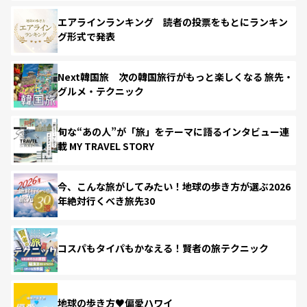
エアラインランキング 読者の投票をもとにランキン
グ形式で発表
Next韓国旅 次の韓国旅行がもっと楽しくなる 旅先・
グルメ・テクニック
旬な“あの人”が「旅」をテーマに語るインタビュー連
載 MY TRAVEL STORY
今、こんな旅がしてみたい！地球の歩き方が選ぶ2026
年絶対行くべき旅先30
コスパもタイパもかなえる！賢者の旅テクニック
地球の歩き方♥偏愛ハワイ