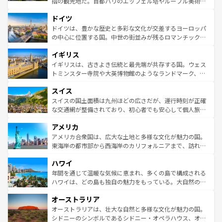
指の観光地だ。首都パリのエッフェル塔やルーブル美術館
の城塞都市、穏やかなビーチリゾートまで多彩な表情を見
といった象徴的なスポットから、田舎町の古風な美しさま
せる。地方によって風土や気候が異なるスペインはその個
ドイツ
で、幅広い魅力が詰まっている。華麗な宮殿、歴史的な大
性で訪れる人を魅了する。 なお、新着のスペイン情報は
コ
聖堂、美しいビーチ、そして豊かな自然が、訪れる者を心
ドイツは、豊かな歴史と多彩な文化が交差するヨーロッパ
ンテンツ一覧
を参照してほしい。
から魅了する。また、フランスは美食の国としても知ら
の中心に位置する国。中世の街並みが残るロマンチック街
れ、フランス料理はユネスコ無形文化遺産にも登録されて
道から、未来を先取りするようなモダンな都市まで多様な
イギリス
いる。シャンパンの発祥地であるランス、プロヴァンスの
顔を持つこの国は、どこを歩いても飽きることがない。ベ
香り高いラベンダー畑など、多彩な楽しみ方が可能だ。さ
ルリンの文化的活気、バイエルン州のアルプスの絶景、そ
イギリスは、古きよき伝統と最先端が共存する国。ウェス
らに、パリ以外の地域にも魅力が溢れており、どの街角に
してライン川沿いのワイン畑といった風景は必見。ビール
トミンスター寺院や大英博物館のようなランドマーク、歴
も豊かな歴史と文化が息づいている。パリ以外の個性あふ
とソーセージを味わいながら地元の人と過ごす楽しい時間
史ある大学都市、美しい丘陵地帯や牧歌的な風景など、エ
れる地方に足を運ぶとそれぞれで全く異なる文化を体験で
スイス
は、お酒好きな人にはぜひ体験してほしい。 なお、新着の
リアごとに異なる魅力がある。また、優雅なアフタヌーン
きるだろう。 なお、新着のフランス情報は
コンテンツ一覧
ドイツ情報は
コンテンツ一覧
を参照してほしい。
ティー、ビール好きにはたまらない英国パブ、サッカー観
スイスの国土面積は九州ほどの広さだが、運行時刻が正確
を参照してほしい。
戦など、本場だからこそできる体験も豊富。イギリスを旅
な交通網が整備されており、初心者でも安心して個人旅行
して楽しみつくそう。 なお、新着のイギリス情報は
コンテ
を楽しめる。日本同様に時刻表どおりの旅が可能だ。中世
アメリカ
ンツ一覧
を参照してほしい。
の建物がそのまま残る町や、スイスならではのユニークな
博物館もあり、アルプス観光だけでなく町歩きも満喫する
アメリカ合衆国は、広大な土地と多様な文化が魅力の国。
ことができる。国民の所得が高いため物価も高いが、旅行
東海岸の都市部から西海岸のカリフォルニアまで、訪れる
者向けの交通パス提供のサービスもあり、うまく活用すれ
場所ごとに異なる風景と体験が待っている。ニューヨーク
ハワイ
ば市内交通費無料で観光を楽しむこともできる。 なお、新
のような巨大都市は、観光、ショッピング、エンターテイ
着のスイス情報は
コンテンツ一覧
を参照してほしい。
ンメントが詰まった刺激的なスポットだ。一方、アメリカ
年間を通じて温暖な気候に恵まれ、多くの島で構成される
西部には大自然が広がり、グランドキャニオンやイエロー
ハワイは、どの島も独自の魅力をもっている。大自然の神
ストーン国立公園といった絶景が堪能できる。さらに、南
秘を感じたいなら、火山が生み出した壮大な景観を誇るハ
オーストラリア
部のニューオーリンズでは、音楽と美食が融合した独特の
ワイ島は見逃せない。また、定番の観光地といえばオアフ
文化が魅力。旅行者はアメリカの各地域で異なる魅力を楽
島だが、静かな自然を求めるならマウイ島やカウアイ島が
オーストラリアは、壮大な自然と多様な文化が魅力の国。
しみながら、その多様性と豊かな歴史を感じることができ
おすすめ。エメラルドグリーンに輝く海をはじめ、豊かな
シドニーのシンボルであるシドニー・オペラハウス、オー