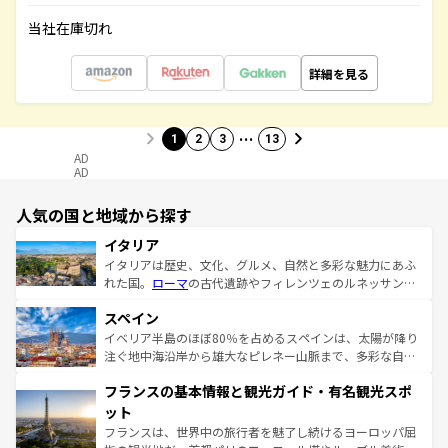
当社在庫切れ
詳細を見る
…
1
2
3
13
AD
AD
人気の国と地域から探す
イタリア
イタリアは歴史、文化、グルメ、自然と多彩な魅力にあふ
れた国。
ローマ
の古代遺跡やフィレンツェのルネッサンス
美術、ヴェネツィアの運河など、歴史あるスポットはもち
スペイン
ろん、トスカーナの美しい田園風景やアマルフィ海岸の絶
景など、自然景観も見逃せない。観光の合間には、本場の
イベリア半島のほぼ80％を占めるスペインは、太陽が降り
ピザやパスタなど、絶品のイタリア料理を堪能することも
注ぐ地中海沿岸から雄大なピレネー山脈まで、多彩な自然
できる。朝目覚めてから夜眠るまで、すべての瞬間を楽し
と文化が詰まったヨーロッパ屈指の旅行先だ。多様な地域
フランスの基本情報と観光ガイド・有名観光スポ
ませてくれるイタリアで、忘れられない旅をしてみよう！
文化が根付くこの国では、情熱的なフラメンコ、熱気あふ
なお、新着のイタリア情報は
コンテンツ一覧
を参照してほ
れる闘牛、そして美味しいタパスが生活の一部となってい
ット
しい。
る。首都マドリードの洗練された雰囲気や、バルセロナの
フランスは、世界中の旅行者を魅了し続けるヨーロッパ屈
アートに溢れた街角から、地方では古代ローマ遺跡や中世