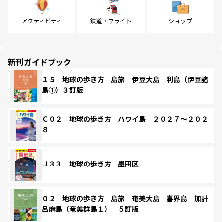
アクティビティ
鉄道・フライト
ショップ
新刊ガイドブック
１５ 地球の歩き方 島旅 伊豆大島 利島（伊豆諸
島①）３訂版
Ｃ０２ 地球の歩き方 ハワイ島 ２０２７～２０２
８
Ｊ３３ 地球の歩き方 墨田区
０２ 地球の歩き方 島旅 奄美大島 喜界島 加計
呂麻島（奄美群島１） ５訂版