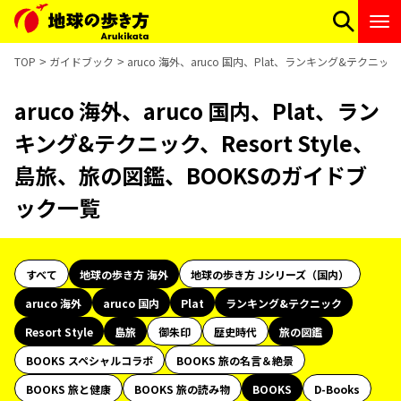
TOP
ガイドブック
aruco 海外、aruco 国内、Plat、ランキング&テクニッ
aruco 海外、aruco 国内、Plat、ラン
キング&テクニック、Resort Style、
島旅、旅の図鑑、BOOKSのガイドブ
ック一覧
すべて
地球の歩き方 海外
地球の歩き方 Jシリーズ（国内）
aruco 海外
aruco 国内
Plat
ランキング&テクニック
Resort Style
島旅
御朱印
歴史時代
旅の図鑑
BOOKS スペシャルコラボ
BOOKS 旅の名言＆絶景
BOOKS 旅と健康
BOOKS 旅の読み物
BOOKS
D-Books