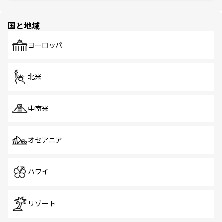
ほしい。
ほしい。
園や自然保護区など、自然が調和した近代的な景観と文化
の多様性あふれるカラフルな町は、どこを歩いても新しい
国と地域
発見がある。さらに、治安のよさや充実した公共交通機関
も、旅行者にとっては魅力的なポイント。グルメも豊富
で、ホーカーズは地元の風情を楽しめる外せないスポット
ヨーロッパ
だ。訪れる人を飽きさせないシンガポールで、多様な魅力
を体感しよう。 なお、新着のシンガポール情報は
コンテン
ツ一覧
を参照してほしい。
北米
中南米
オセアニア
ハワイ
リゾート