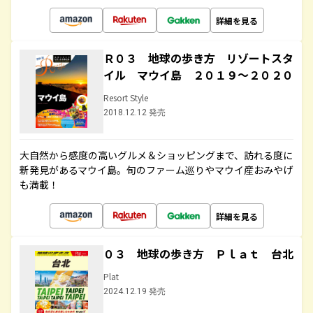
詳細を見る
Ｒ０３ 地球の歩き方 リゾートスタ
イル マウイ島 ２０１９～２０２０
Resort Style
2018.12.12 発売
大自然から感度の高いグルメ＆ショッピングまで、訪れる度に
新発見があるマウイ島。旬のファーム巡りやマウイ産おみやげ
も満載！
詳細を見る
０３ 地球の歩き方 Ｐｌａｔ 台北
Plat
2024.12.19 発売