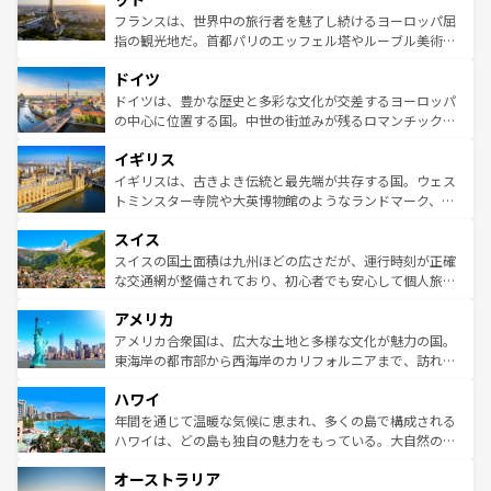
しい。
る。首都マドリードの洗練された雰囲気や、バルセロナの
フランスは、世界中の旅行者を魅了し続けるヨーロッパ屈
アートに溢れた街角から、地方では古代ローマ遺跡や中世
指の観光地だ。首都パリのエッフェル塔やルーブル美術館
の城塞都市、穏やかなビーチリゾートまで多彩な表情を見
といった象徴的なスポットから、田舎町の古風な美しさま
せる。地方によって風土や気候が異なるスペインはその個
ドイツ
で、幅広い魅力が詰まっている。華麗な宮殿、歴史的な大
性で訪れる人を魅了する。 なお、新着のスペイン情報は
コ
聖堂、美しいビーチ、そして豊かな自然が、訪れる者を心
ドイツは、豊かな歴史と多彩な文化が交差するヨーロッパ
ンテンツ一覧
を参照してほしい。
から魅了する。また、フランスは美食の国としても知ら
の中心に位置する国。中世の街並みが残るロマンチック街
れ、フランス料理はユネスコ無形文化遺産にも登録されて
道から、未来を先取りするようなモダンな都市まで多様な
イギリス
いる。シャンパンの発祥地であるランス、プロヴァンスの
顔を持つこの国は、どこを歩いても飽きることがない。ベ
香り高いラベンダー畑など、多彩な楽しみ方が可能だ。さ
ルリンの文化的活気、バイエルン州のアルプスの絶景、そ
イギリスは、古きよき伝統と最先端が共存する国。ウェス
らに、パリ以外の地域にも魅力が溢れており、どの街角に
してライン川沿いのワイン畑といった風景は必見。ビール
トミンスター寺院や大英博物館のようなランドマーク、歴
も豊かな歴史と文化が息づいている。パリ以外の個性あふ
とソーセージを味わいながら地元の人と過ごす楽しい時間
史ある大学都市、美しい丘陵地帯や牧歌的な風景など、エ
れる地方に足を運ぶとそれぞれで全く異なる文化を体験で
スイス
は、お酒好きな人にはぜひ体験してほしい。 なお、新着の
リアごとに異なる魅力がある。また、優雅なアフタヌーン
きるだろう。 なお、新着のフランス情報は
コンテンツ一覧
ドイツ情報は
コンテンツ一覧
を参照してほしい。
ティー、ビール好きにはたまらない英国パブ、サッカー観
スイスの国土面積は九州ほどの広さだが、運行時刻が正確
を参照してほしい。
戦など、本場だからこそできる体験も豊富。イギリスを旅
な交通網が整備されており、初心者でも安心して個人旅行
して楽しみつくそう。 なお、新着のイギリス情報は
コンテ
を楽しめる。日本同様に時刻表どおりの旅が可能だ。中世
アメリカ
ンツ一覧
を参照してほしい。
の建物がそのまま残る町や、スイスならではのユニークな
博物館もあり、アルプス観光だけでなく町歩きも満喫する
アメリカ合衆国は、広大な土地と多様な文化が魅力の国。
ことができる。国民の所得が高いため物価も高いが、旅行
東海岸の都市部から西海岸のカリフォルニアまで、訪れる
者向けの交通パス提供のサービスもあり、うまく活用すれ
場所ごとに異なる風景と体験が待っている。ニューヨーク
ハワイ
ば市内交通費無料で観光を楽しむこともできる。 なお、新
のような巨大都市は、観光、ショッピング、エンターテイ
着のスイス情報は
コンテンツ一覧
を参照してほしい。
ンメントが詰まった刺激的なスポットだ。一方、アメリカ
年間を通じて温暖な気候に恵まれ、多くの島で構成される
西部には大自然が広がり、グランドキャニオンやイエロー
ハワイは、どの島も独自の魅力をもっている。大自然の神
ストーン国立公園といった絶景が堪能できる。さらに、南
秘を感じたいなら、火山が生み出した壮大な景観を誇るハ
オーストラリア
部のニューオーリンズでは、音楽と美食が融合した独特の
ワイ島は見逃せない。また、定番の観光地といえばオアフ