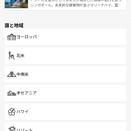
た文化、そして多様な観光資源が、訪れる旅人を魅了し続
うな絶景から文化的な体験まで、香港を存分に楽しみ尽く
シンガポール。未来的な建築物が並ぶマリーナベイ、歴史
ける。 なお、新着のタイ情報は
コンテンツ一覧
を参照して
そう。 なお、新着の香港情報は
コンテンツ一覧
を参照して
と伝統を感じられるエスニックタウン、多数の緑豊かな公
ほしい。
ほしい。
園や自然保護区など、自然が調和した近代的な景観と文化
の多様性あふれるカラフルな町は、どこを歩いても新しい
国と地域
発見がある。さらに、治安のよさや充実した公共交通機関
も、旅行者にとっては魅力的なポイント。グルメも豊富
で、ホーカーズは地元の風情を楽しめる外せないスポット
ヨーロッパ
だ。訪れる人を飽きさせないシンガポールで、多様な魅力
を体感しよう。 なお、新着のシンガポール情報は
コンテン
ツ一覧
を参照してほしい。
北米
中南米
オセアニア
ハワイ
リゾート