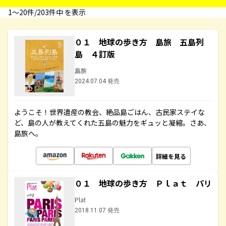
1〜20件/203件中 を表示
０１ 地球の歩き方 島旅 五島列
島 ４訂版
島旅
2024.07.04 発売
ようこそ！世界遺産の教会、絶品島ごはん、古民家ステイな
ど、島の人が教えてくれた五島の魅力をギュッと凝縮。さあ、
島旅へ。
詳細を見る
０１ 地球の歩き方 Ｐｌａｔ パリ
Plat
2018.11.07 発売