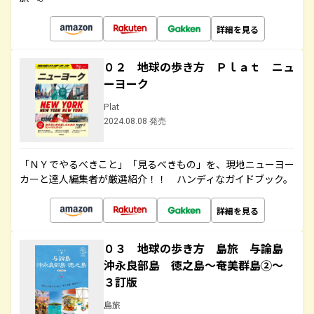
詳細を見る
０２ 地球の歩き方 Ｐｌａｔ ニュ
ーヨーク
Plat
2024.08.08 発売
「ＮＹでやるべきこと」「見るべきもの」を、現地ニューヨー
カーと達人編集者が厳選紹介！！ ハンディなガイドブック。
詳細を見る
０３ 地球の歩き方 島旅 与論島
沖永良部島 徳之島～奄美群島②～
３訂版
島旅