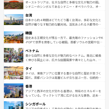
文化が魅力。旅行者はアメリカの各地域で異なる魅力を楽
島だが、静かな自然を求めるならマウイ島やカウアイ島が
オーストラリアは、壮大な自然と多様な文化が魅力の国。
しみながら、その多様性と豊かな歴史を感じることができ
おすすめ。エメラルドグリーンに輝く海をはじめ、豊かな
シドニーのシンボルであるシドニー・オペラハウス、オー
るだろう。車でのロードトリップや列車の旅も、アメリカ
文化や歴史が息づいている。「アロハスピリット」と呼ば
ストラリア東海岸北部に広がる大サンゴ礁地帯グレートバ
ならではの贅沢な旅のスタイルだ。 なお、新着のアメリカ
台湾
れるおもてなしの心で訪れる人々を迎えてくれるハワイの
リアリーフや大陸中央部にそびえるウルル（エアーズロッ
情報は
コンテンツ一覧
を参照してほしい。
人々、おいしいローカルフードやハワイアンミュージッ
ク）、タスマニアの美しい原生林やケアンズの熱帯雨林な
日本から約４時間ほどでたどり着く台湾は、多彩な文化と
ク、伝統的なフラダンスなど、すべてがハワイの魅力を彩
ど、見どころがたくさん。また、カフェやワイン、オージ
自然が織りなす魅力的な観光地。活気あふれる大都市の台
っている。訪れるたびに新しい発見と感動が待っているハ
ービーフなどの食文化も豊かで、美味しいものであふれて
北やノスタルジックな町並みが人気な九份（ジォウフェ
ワイを、存分に味わってほしい。 なお、新着のハワイ情報
韓国
いる。アクティビティも充実しており、サーフィンやダイ
ン）、静ひつな山岳地帯である台湾東部など、都市の喧騒
は
コンテンツ一覧
を参照してほしい。
ビング、ハイキングなど、アウトドア好きにはたまらな
と山間の静けさが共存しており、訪れる人に新しい発見と
歴史ある王朝文化が残る一方で、最先端のファッションやK
い。オーストラリアの多彩な魅力を存分に味わいつくそ
驚きをもたらしてくれる。また、奥深い台湾の食文化も魅
-POPで世界を席巻している韓国。首都ソウルの宮殿や伝統
う。 なお、新着のオーストラリア情報は
コンテンツ一覧
を
力で、夜市などの屋台グルメから高級料理、ヘルシーで美
家屋が並ぶエリアでは韓国の歴史と文化に浸ることがで
参照してほしい。
ベトナム
容にもいいと評判のスイーツなど、バラエティ豊かな料理
き、地方に足を延ばせば四季折々の自然美を楽しむことが
が味わえる。 なお、新着の台湾情報は
コンテンツ一覧
を参
できる。そして、キムチや焼肉、絶品のストリートフード
豊かな自然と多様な文化が魅力的なベトナム。南北に細長
照してほしい。
まで、さまざまな韓国料理が待っている。夜には、韓国な
く伸びる国土には、広大な田園風景や青々とした山々、世
らではのナイトライフも堪能できる。あたたかいホスピタ
界遺産に登録された壮大な自然景観が点在し、都市部では
タイ
リティに包まれながら、韓国の多彩な魅力を心ゆくまで味
急速な発展と共に伝統が息づく。ハノイの古い町並みやホ
わってみてほしい。 なお、新着の韓国情報は
コンテンツ一
ーチミン市のフランス統治時代の建物も、独特の雰囲気を
タイは、東南アジアに位置する豊かな自然と歴史が息づく
覧
を参照してほしい。
醸し出している。また、バラエティの豊かさとおいしさで
国だ。首都バンコクは高層ビルが立ち並ぶ一方、伝統的な
世界中の食通を魅了してやまないベトナム料理も魅力のひ
寺院や市場がいたるところに点在し、古きよき文化と現代
香港
とつ。フォーやバインミー、ベトナムコーヒーなどは、ぜ
の活気が交差している。北部ではチェンマイなどの山岳地
ひ現地で味わいたい。どの地域を訪れてもあたたかい人々
帯で自然と触れ合い、南部ではプーケットやクラビの美し
アジアと西洋の文化が交わる香港は、特有のエネルギーを
が旅行者を迎えてくれるので、きっと忘れられない旅にな
いビーチでリゾート気分を楽しむことができる。タイ料理
もっている。ヴィクトリア湾に広がる壮大な景色、近未来
るはずだ。 なお、新着のベトナム情報は
コンテンツ一覧
を
は世界的に有名で、屋台から高級レストランまで味覚を刺
的なアートスポット、そして歴史と現代が融合した町並
参照してほしい。
シンガポール
激する。気候は一年中温暖で、どの季節にも異なる楽しみ
み、どこを訪れても感動するはず。観光スポットが密集し
が待っている。親しみやすいタイの人々、仏教を中心とし
ており、効率よく見どころを回れるのも魅力。息をのむよ
アジアの交差点として多文化が融合した独自の魅力を放つ