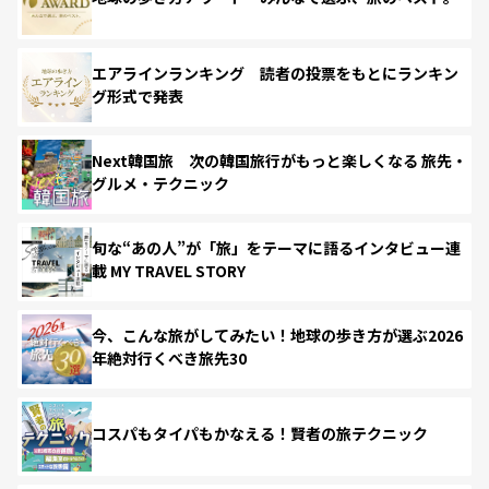
エアラインランキング 読者の投票をもとにランキン
グ形式で発表
Next韓国旅 次の韓国旅行がもっと楽しくなる 旅先・
グルメ・テクニック
旬な“あの人”が「旅」をテーマに語るインタビュー連
載 MY TRAVEL STORY
今、こんな旅がしてみたい！地球の歩き方が選ぶ2026
年絶対行くべき旅先30
コスパもタイパもかなえる！賢者の旅テクニック