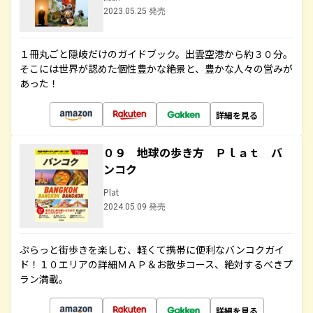
2023.05.25 発売
１冊丸ごと隠岐だけのガイドブック。出雲空港から約３０分。
そこには世界が認めた個性豊かな絶景と、豊かな人々の営みが
あった！
詳細を見る
０９ 地球の歩き方 Ｐｌａｔ バ
ンコク
Plat
2024.05.09 発売
ぷらっと街歩きを楽しむ、軽くて携帯に便利なバンコクガイ
ド！１０エリアの詳細ＭＡＰ＆お散歩コース、絶対するべきプ
ラン満載。
詳細を見る