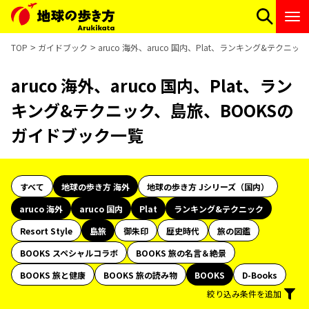
TOP
ガイドブック
aruco 海外、aruco 国内、Plat、ランキング&テク
aruco 海外、aruco 国内、Plat、ラン
キング&テクニック、島旅、BOOKSの
ガイドブック一覧
すべて
地球の歩き方 海外
地球の歩き方 Jシリーズ（国内）
aruco 海外
aruco 国内
Plat
ランキング&テクニック
Resort Style
島旅
御朱印
歴史時代
旅の図鑑
BOOKS スペシャルコラボ
BOOKS 旅の名言＆絶景
BOOKS 旅と健康
BOOKS 旅の読み物
BOOKS
D-Books
絞り込み条件を追加