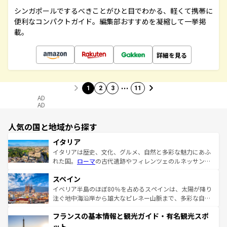
シンガポールでするべきことがひと目でわかる、軽くて携帯に
便利なコンパクトガイド。編集部おすすめを凝縮して一挙掲
載。
詳細を見る
…
1
2
3
11
AD
AD
人気の国と地域から探す
イタリア
イタリアは歴史、文化、グルメ、自然と多彩な魅力にあふ
れた国。
ローマ
の古代遺跡やフィレンツェのルネッサンス
美術、ヴェネツィアの運河など、歴史あるスポットはもち
スペイン
ろん、トスカーナの美しい田園風景やアマルフィ海岸の絶
景など、自然景観も見逃せない。観光の合間には、本場の
イベリア半島のほぼ80％を占めるスペインは、太陽が降り
ピザやパスタなど、絶品のイタリア料理を堪能することも
注ぐ地中海沿岸から雄大なピレネー山脈まで、多彩な自然
できる。朝目覚めてから夜眠るまで、すべての瞬間を楽し
と文化が詰まったヨーロッパ屈指の旅行先だ。多様な地域
フランスの基本情報と観光ガイド・有名観光スポ
ませてくれるイタリアで、忘れられない旅をしてみよう！
文化が根付くこの国では、情熱的なフラメンコ、熱気あふ
なお、新着のイタリア情報は
コンテンツ一覧
を参照してほ
れる闘牛、そして美味しいタパスが生活の一部となってい
ット