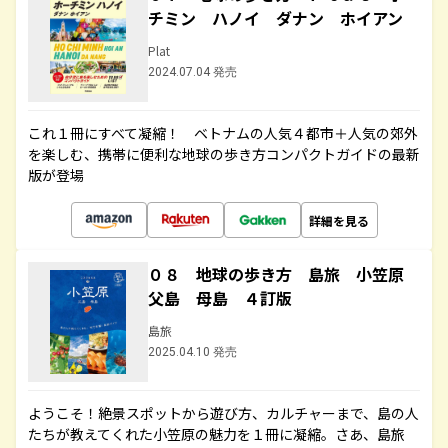
チミン ハノイ ダナン ホイアン
Plat
2024.07.04 発売
これ１冊にすべて凝縮！ ベトナムの人気４都市＋人気の郊外
を楽しむ、携帯に便利な地球の歩き方コンパクトガイドの最新
版が登場
詳細を見る
０８ 地球の歩き方 島旅 小笠原
父島 母島 ４訂版
島旅
2025.04.10 発売
ようこそ！絶景スポットから遊び方、カルチャーまで、島の人
たちが教えてくれた小笠原の魅力を１冊に凝縮。さあ、島旅