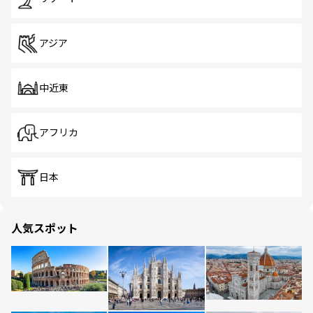
アジア
中近東
アフリカ
日本
人気スポット