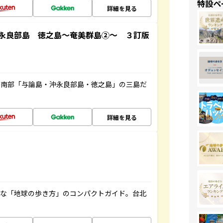
特設ペ
詳細を見る
永良部島 徳之島～奄美群島②～ ３訂版
島南部「与論島・沖永良部島・徳之島」の三島だ
詳細を見る
利な「地球の歩き方」のコンパクトガイド。台北