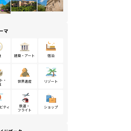
ーマ
食
建築・アート
宿泊
ト・
世界遺産
リゾート
戦
鉄道・
ビティ
ショップ
フライト