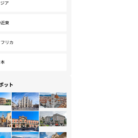
アジア
中近東
アフリカ
日本
ポット