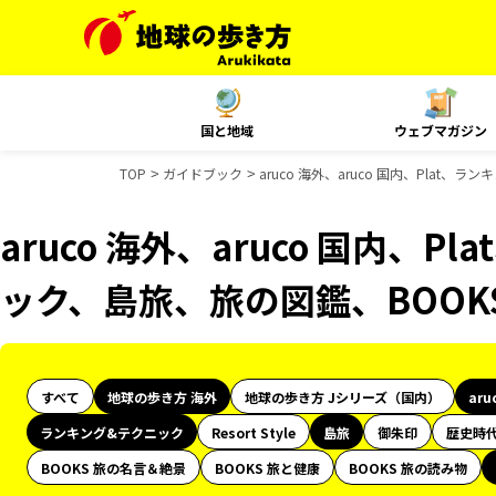
国と地域
ウェブマガジン
TOP
ガイドブック
aruco 海外、aruco 国内、Pla
aruco 海外、aruco 国内、
ック、島旅、旅の図鑑、BOO
すべて
地球の歩き方 海外
地球の歩き方 Jシリーズ（国内）
aru
ランキング&テクニック
Resort Style
島旅
御朱印
歴史時
BOOKS 旅の名言＆絶景
BOOKS 旅と健康
BOOKS 旅の読み物