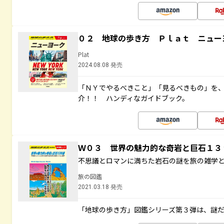
０２ 地球の歩き方 Ｐｌａｔ ニュー
Plat
2024.08.08 発売
「ＮＹでやるべきこと」「見るべきもの」を
介！！ ハンディなガイドブック。
Ｗ０３ 世界の魅力的な奇岩と巨石１
不思議とロマンに満ちた岩石の謎を旅の雑学
旅の図鑑
2021.03.18 発売
「地球の歩き方」図鑑シリーズ第３弾は、謎