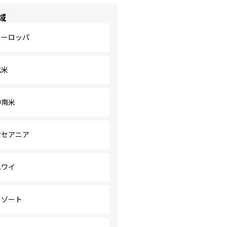
域
ヨーロッパ
北米
中南米
オセアニア
ハワイ
リゾート