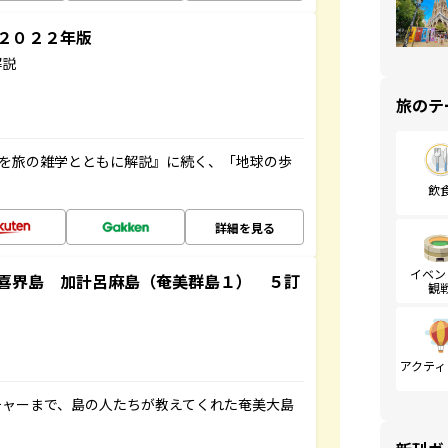
～２０２２年版
解説
旅のテ
域を旅の雑学とともに解説』に続く、「地球の歩
飲
詳細を見る
イベン
喜界島 加計呂麻島（奄美群島１） ５訂
観
アクティ
チャーまで、島の人たちが教えてくれた奄美大島