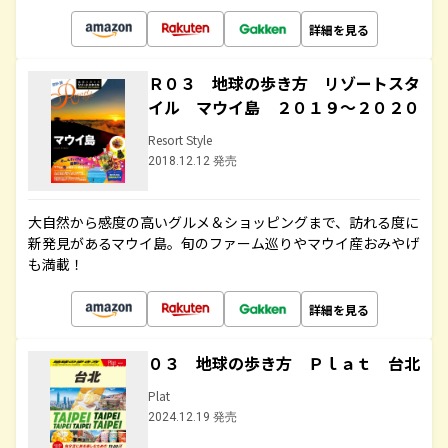
詳細を見る
Ｒ０３ 地球の歩き方 リゾートスタ
イル マウイ島 ２０１９～２０２０
Resort Style
2018.12.12 発売
大自然から感度の高いグルメ＆ショッピングまで、訪れる度に
新発見があるマウイ島。旬のファーム巡りやマウイ産おみやげ
も満載！
詳細を見る
０３ 地球の歩き方 Ｐｌａｔ 台北
Plat
2024.12.19 発売