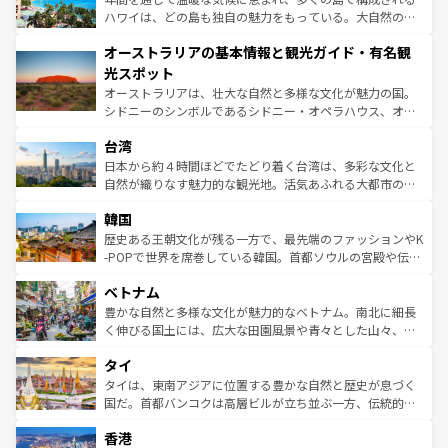
西部には大自然が広がり、グランドキャニオンやイエロー
ハワイは、どの島も独自の魅力をもっている。大自然の神
ストーン国立公園といった絶景が堪能できる。さらに、南
秘を感じたいなら、火山が生み出した壮大な景観を誇るハ
オーストラリアの基本情報と観光ガイド・有名観
部のニューオーリンズでは、音楽と美食が融合した独特の
ワイ島は見逃せない。また、定番の観光地といえばオアフ
文化が魅力。旅行者はアメリカの各地域で異なる魅力を楽
島だが、静かな自然を求めるならマウイ島やカウアイ島が
光スポット
しみながら、その多様性と豊かな歴史を感じることができ
おすすめ。エメラルドグリーンに輝く海をはじめ、豊かな
オーストラリアは、壮大な自然と多様な文化が魅力の国。
るだろう。車でのロードトリップや列車の旅も、アメリカ
文化や歴史が息づいている。「アロハスピリット」と呼ば
シドニーのシンボルであるシドニー・オペラハウス、オー
ならではの贅沢な旅のスタイルだ。 なお、新着のアメリカ
れるおもてなしの心で訪れる人々を迎えてくれるハワイの
ストラリア東海岸北部に広がる大サンゴ礁地帯グレートバ
情報は
コンテンツ一覧
を参照してほしい。
人々、おいしいローカルフードやハワイアンミュージッ
台湾
リアリーフや大陸中央部にそびえるウルル（エアーズロッ
ク、伝統的なフラダンスなど、すべてがハワイの魅力を彩
ク）、タスマニアの美しい原生林やケアンズの熱帯雨林な
日本から約４時間ほどでたどり着く台湾は、多彩な文化と
っている。訪れるたびに新しい発見と感動が待っているハ
ど、見どころがたくさん。また、カフェやワイン、オージ
自然が織りなす魅力的な観光地。活気あふれる大都市の台
ワイを、存分に味わってほしい。 なお、新着のハワイ情報
ービーフなどの食文化も豊かで、美味しいものであふれて
北やノスタルジックな町並みが人気な九份（ジォウフェ
は
コンテンツ一覧
を参照してほしい。
韓国
いる。アクティビティも充実しており、サーフィンやダイ
ン）、静ひつな山岳地帯である台湾東部など、都市の喧騒
ビング、ハイキングなど、アウトドア好きにはたまらな
と山間の静けさが共存しており、訪れる人に新しい発見と
歴史ある王朝文化が残る一方で、最先端のファッションやK
い。オーストラリアの多彩な魅力を存分に味わいつくそ
驚きをもたらしてくれる。また、奥深い台湾の食文化も魅
-POPで世界を席巻している韓国。首都ソウルの宮殿や伝統
う。 なお、新着のオーストラリア情報は
コンテンツ一覧
を
力で、夜市などの屋台グルメから高級料理、ヘルシーで美
家屋が並ぶエリアでは韓国の歴史と文化に浸ることがで
参照してほしい。
ベトナム
容にもいいと評判のスイーツなど、バラエティ豊かな料理
き、地方に足を延ばせば四季折々の自然美を楽しむことが
が味わえる。 なお、新着の台湾情報は
コンテンツ一覧
を参
できる。そして、キムチや焼肉、絶品のストリートフード
豊かな自然と多様な文化が魅力的なベトナム。南北に細長
照してほしい。
まで、さまざまな韓国料理が待っている。夜には、韓国な
く伸びる国土には、広大な田園風景や青々とした山々、世
らではのナイトライフも堪能できる。あたたかいホスピタ
界遺産に登録された壮大な自然景観が点在し、都市部では
タイ
リティに包まれながら、韓国の多彩な魅力を心ゆくまで味
急速な発展と共に伝統が息づく。ハノイの古い町並みやホ
わってみてほしい。 なお、新着の韓国情報は
コンテンツ一
ーチミン市のフランス統治時代の建物も、独特の雰囲気を
タイは、東南アジアに位置する豊かな自然と歴史が息づく
覧
を参照してほしい。
醸し出している。また、バラエティの豊かさとおいしさで
国だ。首都バンコクは高層ビルが立ち並ぶ一方、伝統的な
世界中の食通を魅了してやまないベトナム料理も魅力のひ
寺院や市場がいたるところに点在し、古きよき文化と現代
香港
とつ。フォーやバインミー、ベトナムコーヒーなどは、ぜ
の活気が交差している。北部ではチェンマイなどの山岳地