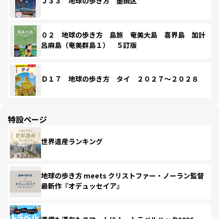
Ｊ３３ 地球の歩き方 墨田区
０２ 地球の歩き方 島旅 奄美大島 喜界島 加計
呂麻島（奄美群島１） ５訂版
Ｄ１７ 地球の歩き方 タイ ２０２７～２０２８
特設ページ
世界遺産ランキング
地球の歩き方 meets クリストファー・ノーラン監督
最新作『オデュッセイア』