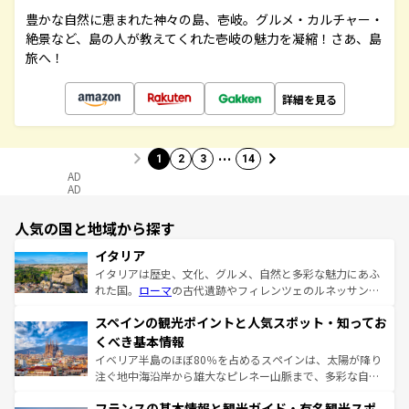
豊かな自然に恵まれた神々の島、壱岐。グルメ・カルチャー・
絶景など、島の人が教えてくれた壱岐の魅力を凝縮！さあ、島
旅へ！
詳細を見る
…
1
2
3
14
AD
AD
人気の国と地域から探す
イタリア
イタリアは歴史、文化、グルメ、自然と多彩な魅力にあふ
れた国。
ローマ
の古代遺跡やフィレンツェのルネッサンス
美術、ヴェネツィアの運河など、歴史あるスポットはもち
スペインの観光ポイントと人気スポット・知ってお
ろん、トスカーナの美しい田園風景やアマルフィ海岸の絶
景など、自然景観も見逃せない。観光の合間には、本場の
くべき基本情報
ピザやパスタなど、絶品のイタリア料理を堪能することも
イベリア半島のほぼ80％を占めるスペインは、太陽が降り
できる。朝目覚めてから夜眠るまで、すべての瞬間を楽し
注ぐ地中海沿岸から雄大なピレネー山脈まで、多彩な自然
ませてくれるイタリアで、忘れられない旅をしてみよう！
と文化が詰まったヨーロッパ屈指の旅行先だ。多様な地域
なお、新着のイタリア情報は
コンテンツ一覧
を参照してほ
フランスの基本情報と観光ガイド・有名観光スポ
文化が根付くこの国では、情熱的なフラメンコ、熱気あふ