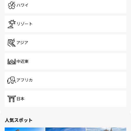
ハワイ
リゾート
アジア
中近東
アフリカ
日本
人気スポット