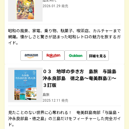
2026.01.29 発売
昭和の風景、家電、乗り物、駄菓子、喫茶店、カルチャーまで
網羅。懐かしさと驚きが詰まった昭和レトロの魅力を旅するガ
イド。
詳細を見る
０３ 地球の歩き方 島旅 与論島
沖永良部島 徳之島～奄美群島②～
３訂版
島旅
2025.12.11 発売
見たことのない世界に心奪われる！ 奄美群島南部「与論島・
沖永良部島・徳之島」の三島だけをフィーチャーした完全ガイ
ド。