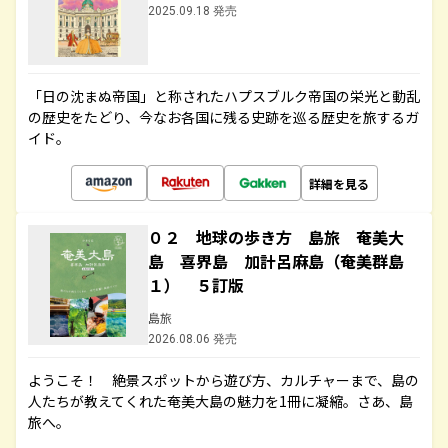
2025.09.18 発売
「日の沈まぬ帝国」と称されたハプスブルク帝国の栄光と動乱
の歴史をたどり、今なお各国に残る史跡を巡る歴史を旅するガ
イド。
詳細を見る
０２ 地球の歩き方 島旅 奄美大
島 喜界島 加計呂麻島（奄美群島
１） ５訂版
島旅
2026.08.06 発売
ようこそ！ 絶景スポットから遊び方、カルチャーまで、島の
人たちが教えてくれた奄美大島の魅力を1冊に凝縮。さあ、島
旅へ。