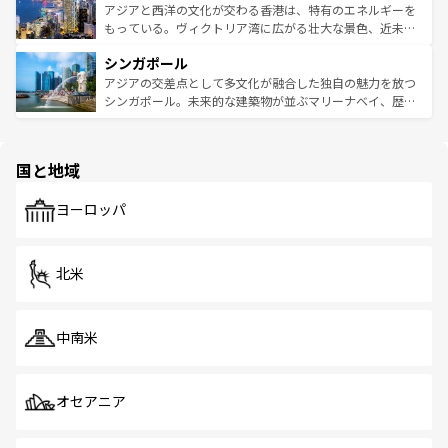
ひ現地で味わいたい。どの地域を訪れてもあたたかい人々
帯で自然と触れ合い、南部ではプーケットやクラビの美し
アジアと西洋の文化が交わる香港は、特有のエネルギーを
が旅行者を迎えてくれるので、きっと忘れられない旅にな
いビーチでリゾート気分を楽しむことができる。タイ料理
もっている。ヴィクトリア湾に広がる壮大な景色、近未来
るはずだ。 なお、新着のベトナム情報は
コンテンツ一覧
を
は世界的に有名で、屋台から高級レストランまで味覚を刺
的なアートスポット、そして歴史と現代が融合した町並
参照してほしい。
シンガポール
激する。気候は一年中温暖で、どの季節にも異なる楽しみ
み、どこを訪れても感動するはず。観光スポットが密集し
が待っている。親しみやすいタイの人々、仏教を中心とし
ており、効率よく見どころを回れるのも魅力。息をのむよ
アジアの交差点として多文化が融合した独自の魅力を放つ
た文化、そして多様な観光資源が、訪れる旅人を魅了し続
うな絶景から文化的な体験まで、香港を存分に楽しみ尽く
シンガポール。未来的な建築物が並ぶマリーナベイ、歴史
ける。 なお、新着のタイ情報は
コンテンツ一覧
を参照して
そう。 なお、新着の香港情報は
コンテンツ一覧
を参照して
と伝統を感じられるエスニックタウン、多数の緑豊かな公
ほしい。
ほしい。
園や自然保護区など、自然が調和した近代的な景観と文化
の多様性あふれるカラフルな町は、どこを歩いても新しい
国と地域
発見がある。さらに、治安のよさや充実した公共交通機関
も、旅行者にとっては魅力的なポイント。グルメも豊富
で、ホーカーズは地元の風情を楽しめる外せないスポット
ヨーロッパ
だ。訪れる人を飽きさせないシンガポールで、多様な魅力
を体感しよう。 なお、新着のシンガポール情報は
コンテン
ツ一覧
を参照してほしい。
北米
中南米
オセアニア