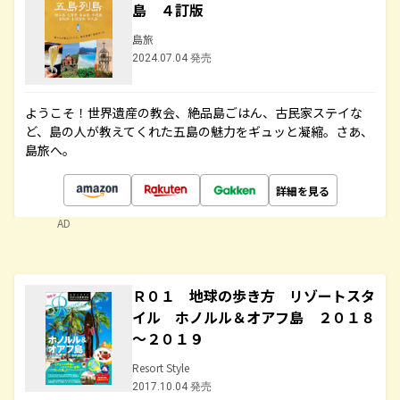
島 ４訂版
島旅
2024.07.04 発売
ようこそ！世界遺産の教会、絶品島ごはん、古民家ステイな
ど、島の人が教えてくれた五島の魅力をギュッと凝縮。さあ、
島旅へ。
詳細を見る
AD
Ｒ０１ 地球の歩き方 リゾートスタ
イル ホノルル＆オアフ島 ２０１８
～２０１９
Resort Style
2017.10.04 発売