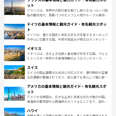
しい。
れる闘牛、そして美味しいタパスが生活の一部となってい
ット
る。首都マドリードの洗練された雰囲気や、バルセロナの
フランスは、世界中の旅行者を魅了し続けるヨーロッパ屈
アートに溢れた街角から、地方では古代ローマ遺跡や中世
指の観光地だ。首都パリのエッフェル塔やルーブル美術館
の城塞都市、穏やかなビーチリゾートまで多彩な表情を見
といった象徴的なスポットから、田舎町の古風な美しさま
せる。地方によって風土や気候が異なるスペインはその個
ドイツの基本情報と観光ガイド・有名観光スポッ
で、幅広い魅力が詰まっている。華麗な宮殿、歴史的な大
性で訪れる人を魅了する。 なお、新着のスペイン情報は
コ
聖堂、美しいビーチ、そして豊かな自然が、訪れる者を心
ト
ンテンツ一覧
を参照してほしい。
から魅了する。また、フランスは美食の国としても知ら
ドイツは、豊かな歴史と多彩な文化が交差するヨーロッパ
れ、フランス料理はユネスコ無形文化遺産にも登録されて
の中心に位置する国。中世の街並みが残るロマンチック街
いる。シャンパンの発祥地であるランス、プロヴァンスの
道から、未来を先取りするようなモダンな都市まで多様な
香り高いラベンダー畑など、多彩な楽しみ方が可能だ。さ
イギリス
顔を持つこの国は、どこを歩いても飽きることがない。ベ
らに、パリ以外の地域にも魅力が溢れており、どの街角に
ルリンの文化的活気、バイエルン州のアルプスの絶景、そ
イギリスは、古きよき伝統と最先端が共存する国。ウェス
も豊かな歴史と文化が息づいている。パリ以外の個性あふ
してライン川沿いのワイン畑といった風景は必見。ビール
トミンスター寺院や大英博物館のようなランドマーク、歴
れる地方に足を運ぶとそれぞれで全く異なる文化を体験で
とソーセージを味わいながら地元の人と過ごす楽しい時間
史ある大学都市、美しい丘陵地帯や牧歌的な風景など、エ
きるだろう。 なお、新着のフランス情報は
コンテンツ一覧
スイス
は、お酒好きな人にはぜひ体験してほしい。 なお、新着の
リアごとに異なる魅力がある。また、優雅なアフタヌーン
を参照してほしい。
ドイツ情報は
コンテンツ一覧
を参照してほしい。
ティー、ビール好きにはたまらない英国パブ、サッカー観
スイスの国土面積は九州ほどの広さだが、運行時刻が正確
戦など、本場だからこそできる体験も豊富。イギリスを旅
な交通網が整備されており、初心者でも安心して個人旅行
して楽しみつくそう。 なお、新着のイギリス情報は
コンテ
を楽しめる。日本同様に時刻表どおりの旅が可能だ。中世
アメリカの基本情報と観光ガイド・有名観光スポ
ンツ一覧
を参照してほしい。
の建物がそのまま残る町や、スイスならではのユニークな
博物館もあり、アルプス観光だけでなく町歩きも満喫する
ット
ことができる。国民の所得が高いため物価も高いが、旅行
アメリカ合衆国は、広大な土地と多様な文化が魅力の国。
者向けの交通パス提供のサービスもあり、うまく活用すれ
東海岸の都市部から西海岸のカリフォルニアまで、訪れる
ば市内交通費無料で観光を楽しむこともできる。 なお、新
場所ごとに異なる風景と体験が待っている。ニューヨーク
着のスイス情報は
コンテンツ一覧
を参照してほしい。
ハワイ
のような巨大都市は、観光、ショッピング、エンターテイ
ンメントが詰まった刺激的なスポットだ。一方、アメリカ
年間を通じて温暖な気候に恵まれ、多くの島で構成される