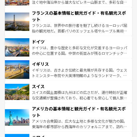
ピザやパスタなど、絶品のイタリア料理を堪能することも
注ぐ地中海沿岸から雄大なピレネー山脈まで、多彩な自然
できる。朝目覚めてから夜眠るまで、すべての瞬間を楽し
と文化が詰まったヨーロッパ屈指の旅行先だ。多様な地域
フランスの基本情報と観光ガイド・有名観光スポ
ませてくれるイタリアで、忘れられない旅をしてみよう！
文化が根付くこの国では、情熱的なフラメンコ、熱気あふ
なお、新着のイタリア情報は
コンテンツ一覧
を参照してほ
れる闘牛、そして美味しいタパスが生活の一部となってい
ット
しい。
る。首都マドリードの洗練された雰囲気や、バルセロナの
フランスは、世界中の旅行者を魅了し続けるヨーロッパ屈
アートに溢れた街角から、地方では古代ローマ遺跡や中世
指の観光地だ。首都パリのエッフェル塔やルーブル美術館
の城塞都市、穏やかなビーチリゾートまで多彩な表情を見
といった象徴的なスポットから、田舎町の古風な美しさま
せる。地方によって風土や気候が異なるスペインはその個
ドイツ
で、幅広い魅力が詰まっている。華麗な宮殿、歴史的な大
性で訪れる人を魅了する。 なお、新着のスペイン情報は
コ
聖堂、美しいビーチ、そして豊かな自然が、訪れる者を心
ドイツは、豊かな歴史と多彩な文化が交差するヨーロッパ
ンテンツ一覧
を参照してほしい。
から魅了する。また、フランスは美食の国としても知ら
の中心に位置する国。中世の街並みが残るロマンチック街
れ、フランス料理はユネスコ無形文化遺産にも登録されて
道から、未来を先取りするようなモダンな都市まで多様な
イギリス
いる。シャンパンの発祥地であるランス、プロヴァンスの
顔を持つこの国は、どこを歩いても飽きることがない。ベ
香り高いラベンダー畑など、多彩な楽しみ方が可能だ。さ
ルリンの文化的活気、バイエルン州のアルプスの絶景、そ
イギリスは、古きよき伝統と最先端が共存する国。ウェス
らに、パリ以外の地域にも魅力が溢れており、どの街角に
してライン川沿いのワイン畑といった風景は必見。ビール
トミンスター寺院や大英博物館のようなランドマーク、歴
も豊かな歴史と文化が息づいている。パリ以外の個性あふ
とソーセージを味わいながら地元の人と過ごす楽しい時間
史ある大学都市、美しい丘陵地帯や牧歌的な風景など、エ
れる地方に足を運ぶとそれぞれで全く異なる文化を体験で
スイス
は、お酒好きな人にはぜひ体験してほしい。 なお、新着の
リアごとに異なる魅力がある。また、優雅なアフタヌーン
きるだろう。 なお、新着のフランス情報は
コンテンツ一覧
ドイツ情報は
コンテンツ一覧
を参照してほしい。
ティー、ビール好きにはたまらない英国パブ、サッカー観
スイスの国土面積は九州ほどの広さだが、運行時刻が正確
を参照してほしい。
戦など、本場だからこそできる体験も豊富。イギリスを旅
な交通網が整備されており、初心者でも安心して個人旅行
して楽しみつくそう。 なお、新着のイギリス情報は
コンテ
を楽しめる。日本同様に時刻表どおりの旅が可能だ。中世
アメリカの基本情報と観光ガイド・有名観光スポ
ンツ一覧
を参照してほしい。
の建物がそのまま残る町や、スイスならではのユニークな
博物館もあり、アルプス観光だけでなく町歩きも満喫する
ット
ことができる。国民の所得が高いため物価も高いが、旅行
アメリカ合衆国は、広大な土地と多様な文化が魅力の国。
者向けの交通パス提供のサービスもあり、うまく活用すれ
東海岸の都市部から西海岸のカリフォルニアまで、訪れる
ば市内交通費無料で観光を楽しむこともできる。 なお、新
場所ごとに異なる風景と体験が待っている。ニューヨーク
着のスイス情報は
コンテンツ一覧
を参照してほしい。