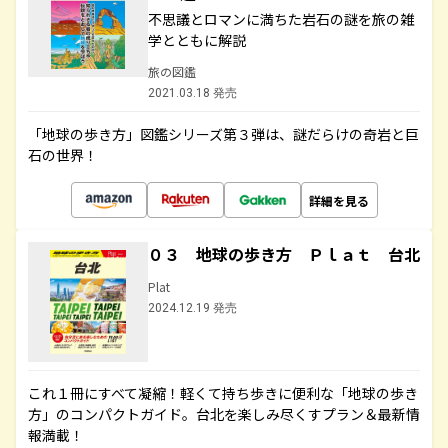
不思議とロマンに満ちた岩石の謎を旅の雑
学とともに解説
旅の図鑑
2021.03.18 発売
「地球の歩き方」図鑑シリーズ第３弾は、謎だらけの奇岩と巨
石の世界！
詳細を見る
０３ 地球の歩き方 Ｐｌａｔ 台北
Plat
2024.12.19 発売
これ１冊にすべて凝縮！軽くて持ち歩きに便利な「地球の歩き
方」のコンパクトガイド。台北を楽しみ尽くすプラン＆最新情
報満載！