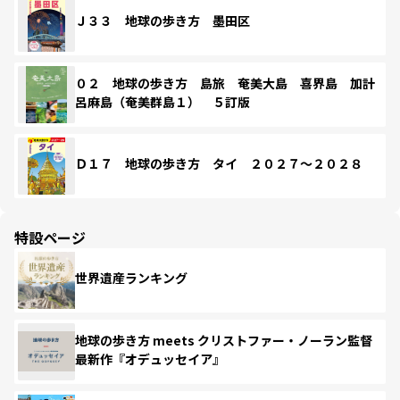
Ｊ３３ 地球の歩き方 墨田区
０２ 地球の歩き方 島旅 奄美大島 喜界島 加計
呂麻島（奄美群島１） ５訂版
Ｄ１７ 地球の歩き方 タイ ２０２７～２０２８
特設ページ
世界遺産ランキング
地球の歩き方 meets クリストファー・ノーラン監督
最新作『オデュッセイア』