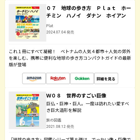
０７ 地球の歩き方 Ｐｌａｔ ホー
チミン ハノイ ダナン ホイアン
Plat
2024.07.04 発売
これ１冊にすべて凝縮！ ベトナムの人気４都市＋人気の郊外
を楽しむ、携帯に便利な地球の歩き方コンパクトガイドの最新
版が登場
詳細を見る
Ｗ０８ 世界のすごい巨像
巨仏・巨神・巨人。一度は訪れたい愛すべ
き巨大造形を解説
旅の図鑑
2021.08.12 発売
「地球の歩き方」図鑑シリーズ第８弾は、でっかい像・巨像で