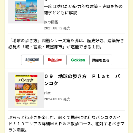
一度は訪れたい魅力的な建築・史跡を旅の
雑学とともに解説
旅の図鑑
2021.08.12 発売
「地球の歩き方」図鑑シリーズ第９弾は、歴史好き、建築好き
必見の「城・宮殿・城塞都市」が堪能できる１冊。
詳細を見る
０９ 地球の歩き方 Ｐｌａｔ バ
ンコク
Plat
2024.05.09 発売
ぷらっと街歩きを楽しむ、軽くて携帯に便利なバンコクガイ
ド！１０エリアの詳細ＭＡＰ＆お散歩コース、絶対するべきプ
ラン満載。