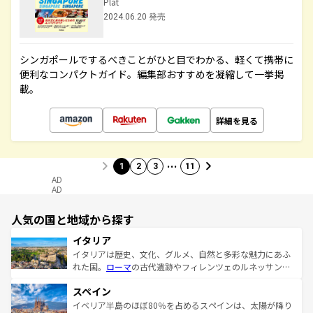
Plat
2024.06.20 発売
シンガポールでするべきことがひと目でわかる、軽くて携帯に
便利なコンパクトガイド。編集部おすすめを凝縮して一挙掲
載。
詳細を見る
…
1
2
3
11
AD
AD
人気の国と地域から探す
イタリア
イタリアは歴史、文化、グルメ、自然と多彩な魅力にあふ
れた国。
ローマ
の古代遺跡やフィレンツェのルネッサンス
美術、ヴェネツィアの運河など、歴史あるスポットはもち
スペイン
ろん、トスカーナの美しい田園風景やアマルフィ海岸の絶
景など、自然景観も見逃せない。観光の合間には、本場の
イベリア半島のほぼ80％を占めるスペインは、太陽が降り