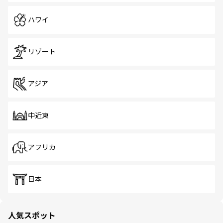
ハワイ
リゾート
アジア
中近東
アフリカ
日本
人気スポット