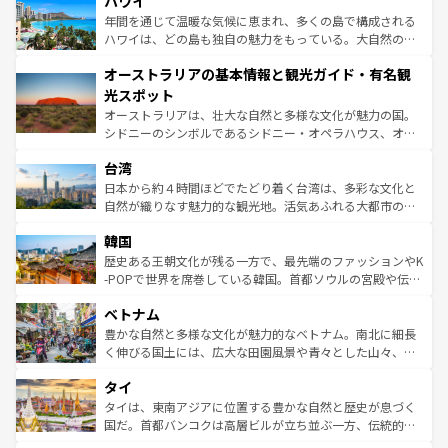
ハワイ
のような巨大都市は、観光、ショッピング、エンターテイ
ンメントが詰まった刺激的なスポットだ。一方、アメリカ
年間を通じて温暖な気候に恵まれ、多くの島で構成される
西部には大自然が広がり、グランドキャニオンやイエロー
ハワイは、どの島も独自の魅力をもっている。大自然の神
ストーン国立公園といった絶景が堪能できる。さらに、南
秘を感じたいなら、火山が生み出した壮大な景観を誇るハ
オーストラリアの基本情報と観光ガイド・有名観
部のニューオーリンズでは、音楽と美食が融合した独特の
ワイ島は見逃せない。また、定番の観光地といえばオアフ
文化が魅力。旅行者はアメリカの各地域で異なる魅力を楽
島だが、静かな自然を求めるならマウイ島やカウアイ島が
光スポット
しみながら、その多様性と豊かな歴史を感じることができ
おすすめ。エメラルドグリーンに輝く海をはじめ、豊かな
オーストラリアは、壮大な自然と多様な文化が魅力の国。
るだろう。車でのロードトリップや列車の旅も、アメリカ
文化や歴史が息づいている。「アロハスピリット」と呼ば
シドニーのシンボルであるシドニー・オペラハウス、オー
ならではの贅沢な旅のスタイルだ。 なお、新着のアメリカ
れるおもてなしの心で訪れる人々を迎えてくれるハワイの
ストラリア東海岸北部に広がる大サンゴ礁地帯グレートバ
情報は
コンテンツ一覧
を参照してほしい。
人々、おいしいローカルフードやハワイアンミュージッ
台湾
リアリーフや大陸中央部にそびえるウルル（エアーズロッ
ク、伝統的なフラダンスなど、すべてがハワイの魅力を彩
ク）、タスマニアの美しい原生林やケアンズの熱帯雨林な
日本から約４時間ほどでたどり着く台湾は、多彩な文化と
っている。訪れるたびに新しい発見と感動が待っているハ
ど、見どころがたくさん。また、カフェやワイン、オージ
自然が織りなす魅力的な観光地。活気あふれる大都市の台
ワイを、存分に味わってほしい。 なお、新着のハワイ情報
ービーフなどの食文化も豊かで、美味しいものであふれて
北やノスタルジックな町並みが人気な九份（ジォウフェ
は
コンテンツ一覧
を参照してほしい。
韓国
いる。アクティビティも充実しており、サーフィンやダイ
ン）、静ひつな山岳地帯である台湾東部など、都市の喧騒
ビング、ハイキングなど、アウトドア好きにはたまらな
と山間の静けさが共存しており、訪れる人に新しい発見と
歴史ある王朝文化が残る一方で、最先端のファッションやK
い。オーストラリアの多彩な魅力を存分に味わいつくそ
驚きをもたらしてくれる。また、奥深い台湾の食文化も魅
-POPで世界を席巻している韓国。首都ソウルの宮殿や伝統
う。 なお、新着のオーストラリア情報は
コンテンツ一覧
を
力で、夜市などの屋台グルメから高級料理、ヘルシーで美
家屋が並ぶエリアでは韓国の歴史と文化に浸ることがで
参照してほしい。
ベトナム
容にもいいと評判のスイーツなど、バラエティ豊かな料理
き、地方に足を延ばせば四季折々の自然美を楽しむことが
が味わえる。 なお、新着の台湾情報は
コンテンツ一覧
を参
できる。そして、キムチや焼肉、絶品のストリートフード
豊かな自然と多様な文化が魅力的なベトナム。南北に細長
照してほしい。
まで、さまざまな韓国料理が待っている。夜には、韓国な
く伸びる国土には、広大な田園風景や青々とした山々、世
らではのナイトライフも堪能できる。あたたかいホスピタ
界遺産に登録された壮大な自然景観が点在し、都市部では
タイ
リティに包まれながら、韓国の多彩な魅力を心ゆくまで味
急速な発展と共に伝統が息づく。ハノイの古い町並みやホ
わってみてほしい。 なお、新着の韓国情報は
コンテンツ一
ーチミン市のフランス統治時代の建物も、独特の雰囲気を
タイは、東南アジアに位置する豊かな自然と歴史が息づく
覧
を参照してほしい。
醸し出している。また、バラエティの豊かさとおいしさで
国だ。首都バンコクは高層ビルが立ち並ぶ一方、伝統的な
世界中の食通を魅了してやまないベトナム料理も魅力のひ
寺院や市場がいたるところに点在し、古きよき文化と現代