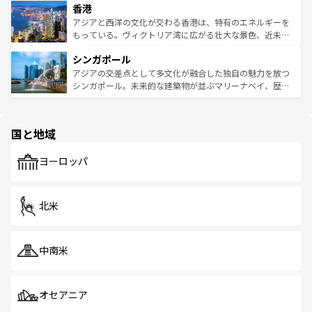
香港
とつ。フォーやバインミー、ベトナムコーヒーなどは、ぜ
の活気が交差している。北部ではチェンマイなどの山岳地
ひ現地で味わいたい。どの地域を訪れてもあたたかい人々
帯で自然と触れ合い、南部ではプーケットやクラビの美し
アジアと西洋の文化が交わる香港は、特有のエネルギーを
が旅行者を迎えてくれるので、きっと忘れられない旅にな
いビーチでリゾート気分を楽しむことができる。タイ料理
もっている。ヴィクトリア湾に広がる壮大な景色、近未来
るはずだ。 なお、新着のベトナム情報は
コンテンツ一覧
を
は世界的に有名で、屋台から高級レストランまで味覚を刺
的なアートスポット、そして歴史と現代が融合した町並
参照してほしい。
シンガポール
激する。気候は一年中温暖で、どの季節にも異なる楽しみ
み、どこを訪れても感動するはず。観光スポットが密集し
が待っている。親しみやすいタイの人々、仏教を中心とし
ており、効率よく見どころを回れるのも魅力。息をのむよ
アジアの交差点として多文化が融合した独自の魅力を放つ
た文化、そして多様な観光資源が、訪れる旅人を魅了し続
うな絶景から文化的な体験まで、香港を存分に楽しみ尽く
シンガポール。未来的な建築物が並ぶマリーナベイ、歴史
ける。 なお、新着のタイ情報は
コンテンツ一覧
を参照して
そう。 なお、新着の香港情報は
コンテンツ一覧
を参照して
と伝統を感じられるエスニックタウン、多数の緑豊かな公
ほしい。
ほしい。
園や自然保護区など、自然が調和した近代的な景観と文化
の多様性あふれるカラフルな町は、どこを歩いても新しい
国と地域
発見がある。さらに、治安のよさや充実した公共交通機関
も、旅行者にとっては魅力的なポイント。グルメも豊富
で、ホーカーズは地元の風情を楽しめる外せないスポット
ヨーロッパ
だ。訪れる人を飽きさせないシンガポールで、多様な魅力
を体感しよう。 なお、新着のシンガポール情報は
コンテン
ツ一覧
を参照してほしい。
北米
中南米
オセアニア