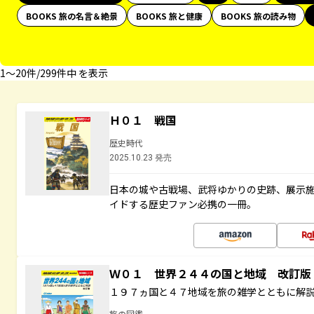
BOOKS 旅の名言＆絶景
BOOKS 旅と健康
BOOKS 旅の読み物
1〜20件/299件中 を表示
Ｈ０１ 戦国
歴史時代
2025.10.23 発売
日本の城や古戦場、武将ゆかりの史跡、展示
イドする歴史ファン必携の一冊。
Ｗ０１ 世界２４４の国と地域 改訂版
１９７ヵ国と４７地域を旅の雑学とともに解
旅の図鑑