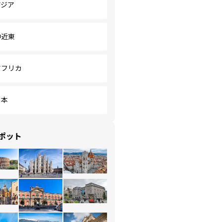
アジア
中近東
アフリカ
日本
ポット