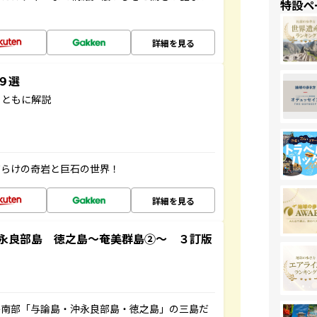
特設ペ
詳細を見る
３９選
とともに解説
だらけの奇岩と巨石の世界！
詳細を見る
永良部島 徳之島～奄美群島②～ ３訂版
島南部「与論島・沖永良部島・徳之島」の三島だ