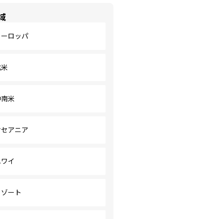
域
ヨーロッパ
北米
中南米
オセアニア
ハワイ
リゾート