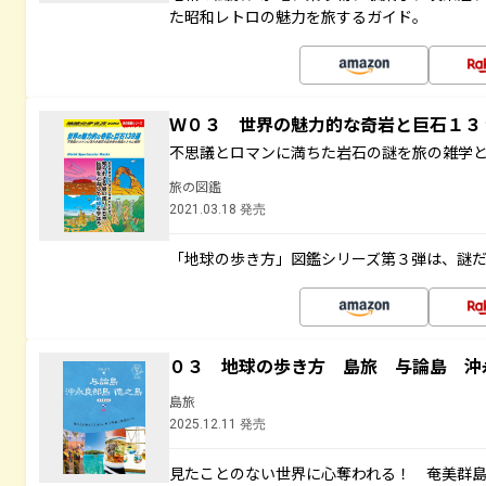
た昭和レトロの魅力を旅するガイド。
Ｗ０３ 世界の魅力的な奇岩と巨石１
不思議とロマンに満ちた岩石の謎を旅の雑学
旅の図鑑
2021.03.18 発売
「地球の歩き方」図鑑シリーズ第３弾は、謎
０３ 地球の歩き方 島旅 与論島 沖
島旅
2025.12.11 発売
見たことのない世界に心奪われる！ 奄美群