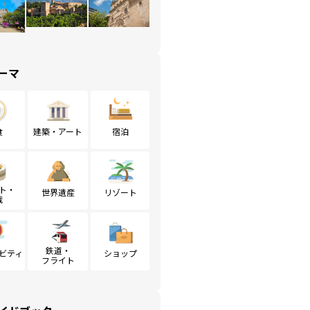
ーマ
食
建築・アート
宿泊
ト・
世界遺産
リゾート
戦
鉄道・
ビティ
ショップ
フライト