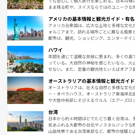
でも安心して個人旅行を楽しめる。日本同様
まま残る町や、スイスならではのユニークな
満喫することができる。国民の所得が高いた
アメリカの基本情報と観光ガイド・有名
ービスもあり、うまく活用すれば市内交通費無料で
アメリカ合衆国は、広大な土地と多様な文化
のスイス情報は
コンテンツ一覧
を参照してほ
ォルニアまで、訪れる場所ごとに異なる風景
都市は、観光、ショッピング、エンターテイ
アメリカ西部には大自然が広がり、グランド
ハワイ
絶景が堪能できる。さらに、南部のニューオ
年間を通じて温暖な気候に恵まれ、多くの島
が魅力。旅行者はアメリカの各地域で異なる
っている。大自然の神秘を感じたいなら、火
感じることができるだろう。車でのロードト
せない。また、定番の観光地といえばオアフ
旅のスタイルだ。 なお、新着のアメリカ情
アイ島がおすすめ。エメラルドグリーンに輝
オーストラリアの基本情報と観光ガイド
る。「アロハスピリット」と呼ばれるおもて
オーストラリアは、壮大な自然と多様な文化
人々、おいしいローカルフードやハワイアン
ー・オペラハウス、オーストラリア東海岸北
がハワイの魅力を彩っている。訪れるたびに
や大陸中央部にそびえるウルル（エアーズロ
味わってほしい。 なお、新着のハワイ情報は
熱帯雨林など、見どころがたくさん。また、
台湾
豊かで、美味しいものであふれている。アク
日本から約４時間ほどでたどり着く台湾は、
ング、ハイキングなど、アウトドア好きには
気あふれる大都市の台北やノスタルジックな
に味わいつくそう。 なお、新着のオー
山岳地帯である台湾東部など、都市の喧騒と