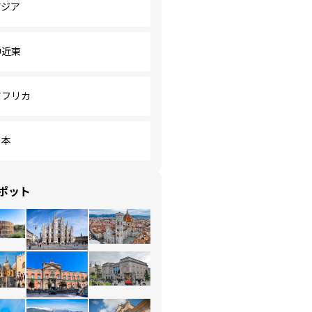
アジア
中近東
アフリカ
日本
ポット