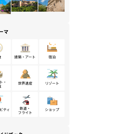
ーマ
食
建築・アート
宿泊
ト・
世界遺産
リゾート
戦
鉄道・
ビティ
ショップ
フライト