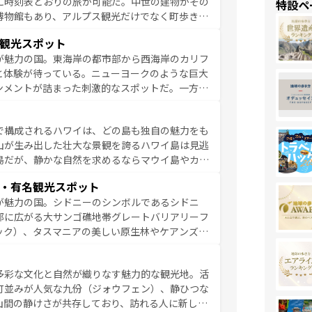
に時刻表どおりの旅が可能だ。中世の建物がその
特設ペ
博物館もあり、アルプス観光だけでなく町歩きも
め物価も高いが、旅行者向けの交通パス提供のサ
観光スポット
観光を楽しむこともできる。 なお、新着
が魅力の国。東海岸の都市部から西海岸のカリフ
しい。
と体験が待っている。ニューヨークのような巨大
ンメントが詰まった刺激的なスポットだ。一方、
キャニオンやイエローストーン国立公園といった
ーリンズでは、音楽と美食が融合した独特の文化
で構成されるハワイは、どの島も独自の魅力をも
魅力を楽しみながら、その多様性と豊かな歴史を
山が生み出した壮大な景観を誇るハワイ島は見逃
リップや列車の旅も、アメリカならではの贅沢な
島だが、静かな自然を求めるならマウイ島やカウ
報は
コンテンツ一覧
を参照してほしい。
く海をはじめ、豊かな文化や歴史が息づいてい
・有名観光スポット
なしの心で訪れる人々を迎えてくれるハワイの
が魅力の国。シドニーのシンボルであるシドニ
ミュージック、伝統的なフラダンスなど、すべて
部に広がる大サンゴ礁地帯グレートバリアリーフ
新しい発見と感動が待っているハワイを、存分に
ック）、タスマニアの美しい原生林やケアンズの
コンテンツ一覧
を参照してほしい。
カフェやワイン、オージービーフなどの食文化も
ティビティも充実しており、サーフィンやダイビ
多彩な文化と自然が織りなす魅力的な観光地。活
たまらない。オーストラリアの多彩な魅力を存分
町並みが人気な九份（ジォウフェン）、静ひつな
ストラリア情報は
コンテンツ一覧
を参照してほしい。
山間の静けさが共存しており、訪れる人に新しい