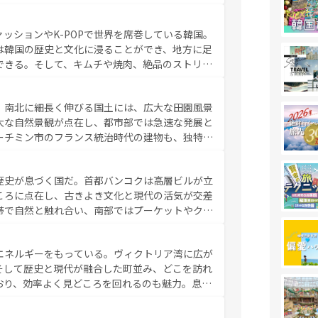
い台湾の食文化も魅力で、夜市などの屋台グルメ
判のスイーツなど、バラエティ豊かな料理が味わ
ッションやK-POPで世界を席巻している韓国。
覧
を参照してほしい。
は韓国の歴史と文化に浸ることができ、地方に足
できる。そして、キムチや焼肉、絶品のストリー
いる。夜には、韓国ならではのナイトライフも堪
れながら、韓国の多彩な魅力を心ゆくまで味わっ
。南北に細長く伸びる国土には、広大な田園風景
テンツ一覧
を参照してほしい。
大な自然景観が点在し、都市部では急速な発展と
ーチミン市のフランス統治時代の建物も、独特の
の豊かさとおいしさで世界中の食通を魅了してや
やバインミー、ベトナムコーヒーなどは、ぜひ現
歴史が息づく国だ。首都バンコクは高層ビルが立
かい人々が旅行者を迎えてくれるので、きっと忘
ころに点在し、古きよき文化と現代の活気が交差
お、新着のベトナム情報は
コンテンツ一覧
を参照してほし
帯で自然と触れ合い、南部ではプーケットやクラ
とができる。タイ料理は世界的に有名で、屋台か
は一年中温暖で、どの季節にも異なる楽しみが待
エネルギーをもっている。ヴィクトリア湾に広が
中心とした文化、そして多様な観光資源が、訪れ
そして歴史と現代が融合した町並み、どこを訪れ
イ情報は
コンテンツ一覧
を参照してほしい。
おり、効率よく見どころを回れるのも魅力。息を
み尽くそう。 なお、新着の香港情