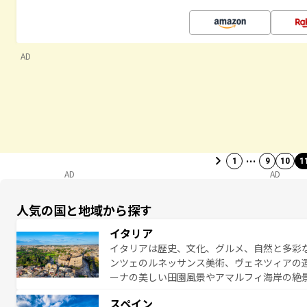
AD
…
1
9
10
1
AD
AD
人気の国と地域から探す
イタリア
イタリアは歴史、文化、グルメ、自然と多彩
ンツェのルネッサンス美術、ヴェネツィアの
ーナの美しい田園風景やアマルフィ海岸の絶
は、本場のピザやパスタなど、絶品のイタリ
スペイン
夜眠るまで、すべての瞬間を楽しませてくれ