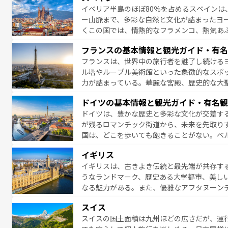
イベリア半島のほぼ80％を占めるスペインは
なお、新着のイタリア情報は
コンテンツ一覧
ー山脈まで、多彩な自然と文化が詰まったヨ
くこの国では、情熱的なフラメンコ、熱気あ
となっている。首都マドリードの洗練された
フランスの基本情報と観光ガイド・有名
ら、地方では古代ローマ遺跡や中世の城塞都
フランスは、世界中の旅行者を魅了し続ける
せる。地方によって風土や気候が異なるスペイン
ル塔やルーブル美術館といった象徴的なスポ
新着のスペイン情報は
コンテンツ一覧
を参照
力が詰まっている。華麗な宮殿、歴史的な大
る者を心から魅了する。また、フランスは美
ドイツの基本情報と観光ガイド・有名観
無形文化遺産にも登録されている。シャンパ
ドイツは、豊かな歴史と多彩な文化が交差す
いラベンダー畑など、多彩な楽しみ方が可能
が残るロマンチック街道から、未来を先取り
り、どの街角にも豊かな歴史と文化が息づい
国は、どこを歩いても飽きることがない。ベ
絶景、そしてライン川沿いのワイン畑といっ
一覧
を参照してほしい。
イギリス
ら地元の人と過ごす楽しい時間は、お酒好きな人にはぜ
イギリスは、古きよき伝統と最先端が共存す
イツ情報は
コンテンツ一覧
を参照してほしい
うなランドマーク、歴史ある大学都市、美し
なる魅力がある。また、優雅なアフタヌーン
ッカー観戦など、本場だからこそできる体験も
スイス
お、新着のイギリス情報は
コンテンツ一覧
を
スイスの国土面積は九州ほどの広さだが、運