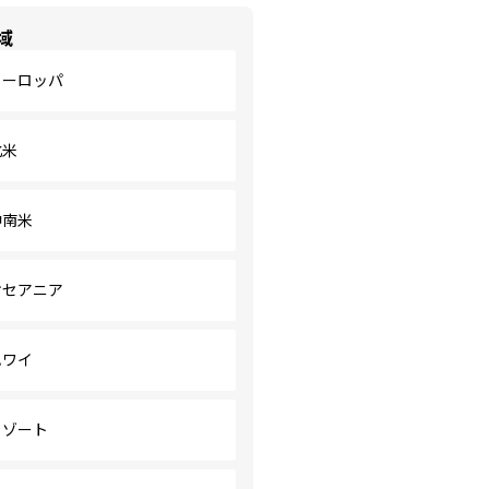
域
ヨーロッパ
北米
中南米
オセアニア
ハワイ
リゾート