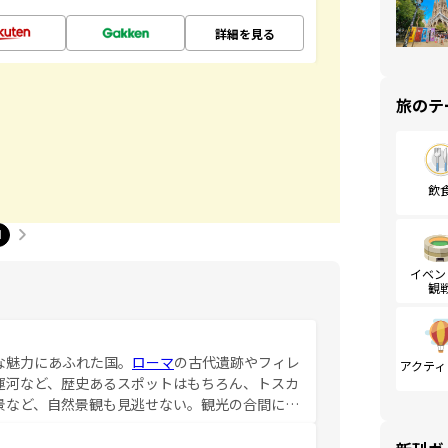
詳細を見る
旅のテ
飲
1
イベン
観
な魅力にあふれた国。
ローマ
の古代遺跡やフィレ
アクティ
運河など、歴史あるスポットはもちろん、トスカ
景など、自然景観も見逃せない。観光の合間に
ア料理を堪能することもできる。朝目覚めてから
るイタリアで、忘れられない旅をしてみよう！