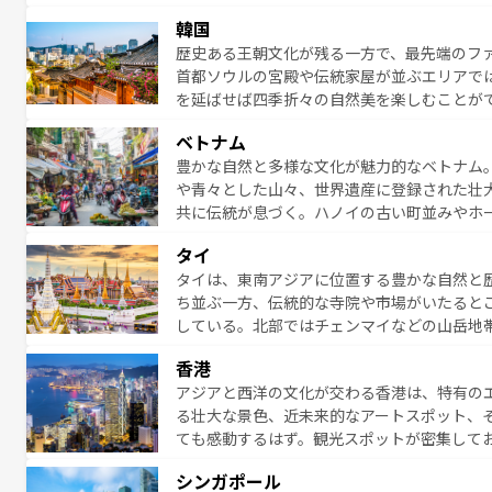
発見と驚きをもたらしてくれる。また、奥深
韓国
から高級料理、ヘルシーで美容にもいいと評
歴史ある王朝文化が残る一方で、最先端のファ
える。 なお、新着の台湾情報は
コンテンツ一
首都ソウルの宮殿や伝統家屋が並ぶエリアで
を延ばせば四季折々の自然美を楽しむことが
トフードまで、さまざまな韓国料理が待って
ベトナム
能できる。あたたかいホスピタリティに包ま
豊かな自然と多様な文化が魅力的なベトナム
てみてほしい。 なお、新着の韓国情報は
コン
や青々とした山々、世界遺産に登録された壮
共に伝統が息づく。ハノイの古い町並みやホ
雰囲気を醸し出している。また、バラエティ
タイ
まないベトナム料理も魅力のひとつ。フォー
タイは、東南アジアに位置する豊かな自然と
地で味わいたい。どの地域を訪れてもあたた
ち並ぶ一方、伝統的な寺院や市場がいたると
れられない旅になるはずだ。 な
している。北部ではチェンマイなどの山岳地
い。
ビの美しいビーチでリゾート気分を楽しむこ
香港
ら高級レストランまで味覚を刺激する。気候
アジアと西洋の文化が交わる香港は、特有の
っている。親しみやすいタイの人々、仏教を
る壮大な景色、近未来的なアートスポット、
る旅人を魅了し続ける。 なお、新着のタ
ても感動するはず。観光スポットが密集して
のむような絶景から文化的な体験まで、香港を存分に楽し
シンガポール
報は
コンテンツ一覧
を参照してほしい。