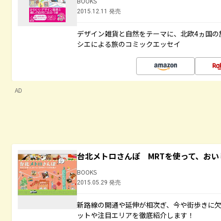
BOOKS
2015.12.11 発売
デザイン雑貨と自然をテーマに、北欧4ヵ国の
シエによる旅のコミックエッセイ
AD
台北メトロさんぽ MRTを使って、お
BOOKS
2015.05.29 発売
新路線の開通や延伸が相次ぎ、今や街歩きに
ットや注目エリアを徹底紹介します！