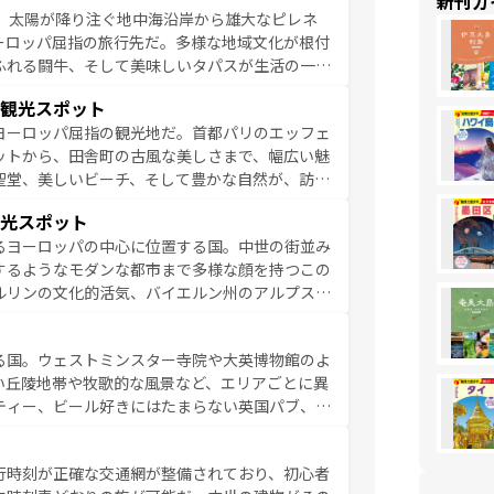
新刊ガ
、太陽が降り注ぐ地中海沿岸から雄大なピレネ
を参照してほしい。
ーロッパ屈指の旅行先だ。多様な地域文化が根付
ふれる闘牛、そして美味しいタパスが生活の一部
雰囲気や、バルセロナのアートに溢れた街角か
観光スポット
市、穏やかなビーチリゾートまで多彩な表情を見
ヨーロッパ屈指の観光地だ。首都パリのエッフェ
はその個性で訪れる人を魅了する。 なお、
ットから、田舎町の古風な美しさまで、幅広い魅
してほしい。
聖堂、美しいビーチ、そして豊かな自然が、訪れ
食の国としても知られ、フランス料理はユネスコ
光スポット
ンの発祥地であるランス、プロヴァンスの香り高
るヨーロッパの中心に位置する国。中世の街並み
だ。さらに、パリ以外の地域にも魅力が溢れてお
するようなモダンな都市まで多様な顔を持つこの
ている。パリ以外の個性あふれる地方に足を運ぶ
ルリンの文化的活気、バイエルン州のアルプスの
とそれぞれで全く異なる文化を体験できるだろう。 なお、新着のフランス情報は
コンテンツ
た風景は必見。ビールとソーセージを味わいなが
ひ体験してほしい。 なお、新着のド
る国。ウェストミンスター寺院や大英博物館のよ
。
い丘陵地帯や牧歌的な風景など、エリアごとに異
ティー、ビール好きにはたまらない英国パブ、サ
豊富。イギリスを旅して楽しみつくそう。 な
参照してほしい。
行時刻が正確な交通網が整備されており、初心者