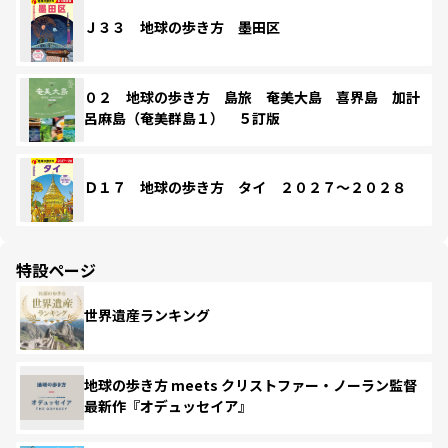
Ｊ３３ 地球の歩き方 墨田区
０２ 地球の歩き方 島旅 奄美大島 喜界島 加計
呂麻島（奄美群島１） ５訂版
Ｄ１７ 地球の歩き方 タイ ２０２７～２０２８
特設ページ
世界遺産ランキング
地球の歩き方 meets クリストファー・ノーラン監督
最新作『オデュッセイア』