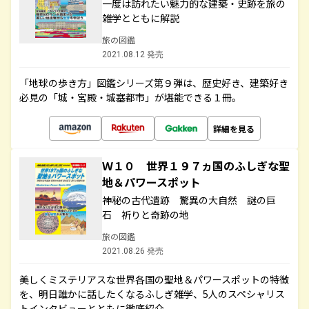
一度は訪れたい魅力的な建築・史跡を旅の
雑学とともに解説
旅の図鑑
2021.08.12 発売
「地球の歩き方」図鑑シリーズ第９弾は、歴史好き、建築好き
必見の「城・宮殿・城塞都市」が堪能できる１冊。
詳細を見る
Ｗ１０ 世界１９７ヵ国のふしぎな聖
地＆パワースポット
神秘の古代遺跡 驚異の大自然 謎の巨
石 祈りと奇跡の地
旅の図鑑
2021.08.26 発売
美しくミステリアスな世界各国の聖地＆パワースポットの特徴
を、明日誰かに話したくなるふしぎ雑学、5人のスペシャリス
トインタビューとともに徹底紹介。