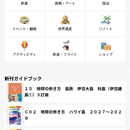
飲食
建築・アート
宿泊
イベント・観戦
世界遺産
リゾート
アクティビティ
鉄道・フライト
ショップ
新刊ガイドブック
１５ 地球の歩き方 島旅 伊豆大島 利島（伊豆諸
島①）３訂版
Ｃ０２ 地球の歩き方 ハワイ島 ２０２７～２０２
８