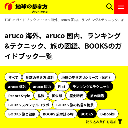
TOP
ガイドブック
aruco 海外、aruco 国内、ランキング&テクニック、
aruco 海外、aruco 国内、ランキング
&テクニック、旅の図鑑、BOOKSのガ
イドブック一覧
すべて
地球の歩き方 海外
地球の歩き方 Jシリーズ（国内）
aruco 海外
aruco 国内
Plat
ランキング&テクニック
Resort Style
島旅
御朱印
歴史時代
旅の図鑑
BOOKS スペシャルコラボ
BOOKS 旅の名言＆絶景
BOOKS 旅と健康
BOOKS 旅の読み物
BOOKS
D-Books
絞り込み条件を追加