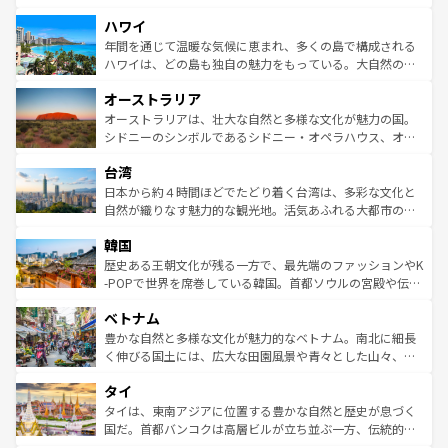
者向けの交通パス提供のサービスもあり、うまく活用すれ
場所ごとに異なる風景と体験が待っている。ニューヨーク
ハワイ
ば市内交通費無料で観光を楽しむこともできる。 なお、新
のような巨大都市は、観光、ショッピング、エンターテイ
着のスイス情報は
コンテンツ一覧
を参照してほしい。
ンメントが詰まった刺激的なスポットだ。一方、アメリカ
年間を通じて温暖な気候に恵まれ、多くの島で構成される
西部には大自然が広がり、グランドキャニオンやイエロー
ハワイは、どの島も独自の魅力をもっている。大自然の神
ストーン国立公園といった絶景が堪能できる。さらに、南
秘を感じたいなら、火山が生み出した壮大な景観を誇るハ
オーストラリア
部のニューオーリンズでは、音楽と美食が融合した独特の
ワイ島は見逃せない。また、定番の観光地といえばオアフ
文化が魅力。旅行者はアメリカの各地域で異なる魅力を楽
島だが、静かな自然を求めるならマウイ島やカウアイ島が
オーストラリアは、壮大な自然と多様な文化が魅力の国。
しみながら、その多様性と豊かな歴史を感じることができ
おすすめ。エメラルドグリーンに輝く海をはじめ、豊かな
シドニーのシンボルであるシドニー・オペラハウス、オー
るだろう。車でのロードトリップや列車の旅も、アメリカ
文化や歴史が息づいている。「アロハスピリット」と呼ば
ストラリア東海岸北部に広がる大サンゴ礁地帯グレートバ
ならではの贅沢な旅のスタイルだ。 なお、新着のアメリカ
台湾
れるおもてなしの心で訪れる人々を迎えてくれるハワイの
リアリーフや大陸中央部にそびえるウルル（エアーズロッ
情報は
コンテンツ一覧
を参照してほしい。
人々、おいしいローカルフードやハワイアンミュージッ
ク）、タスマニアの美しい原生林やケアンズの熱帯雨林な
日本から約４時間ほどでたどり着く台湾は、多彩な文化と
ク、伝統的なフラダンスなど、すべてがハワイの魅力を彩
ど、見どころがたくさん。また、カフェやワイン、オージ
自然が織りなす魅力的な観光地。活気あふれる大都市の台
っている。訪れるたびに新しい発見と感動が待っているハ
ービーフなどの食文化も豊かで、美味しいものであふれて
北やノスタルジックな町並みが人気な九份（ジォウフェ
ワイを、存分に味わってほしい。 なお、新着のハワイ情報
韓国
いる。アクティビティも充実しており、サーフィンやダイ
ン）、静ひつな山岳地帯である台湾東部など、都市の喧騒
は
コンテンツ一覧
を参照してほしい。
ビング、ハイキングなど、アウトドア好きにはたまらな
と山間の静けさが共存しており、訪れる人に新しい発見と
歴史ある王朝文化が残る一方で、最先端のファッションやK
い。オーストラリアの多彩な魅力を存分に味わいつくそ
驚きをもたらしてくれる。また、奥深い台湾の食文化も魅
-POPで世界を席巻している韓国。首都ソウルの宮殿や伝統
う。 なお、新着のオーストラリア情報は
コンテンツ一覧
を
力で、夜市などの屋台グルメから高級料理、ヘルシーで美
家屋が並ぶエリアでは韓国の歴史と文化に浸ることがで
参照してほしい。
ベトナム
容にもいいと評判のスイーツなど、バラエティ豊かな料理
き、地方に足を延ばせば四季折々の自然美を楽しむことが
が味わえる。 なお、新着の台湾情報は
コンテンツ一覧
を参
できる。そして、キムチや焼肉、絶品のストリートフード
豊かな自然と多様な文化が魅力的なベトナム。南北に細長
照してほしい。
まで、さまざまな韓国料理が待っている。夜には、韓国な
く伸びる国土には、広大な田園風景や青々とした山々、世
らではのナイトライフも堪能できる。あたたかいホスピタ
界遺産に登録された壮大な自然景観が点在し、都市部では
タイ
リティに包まれながら、韓国の多彩な魅力を心ゆくまで味
急速な発展と共に伝統が息づく。ハノイの古い町並みやホ
わってみてほしい。 なお、新着の韓国情報は
コンテンツ一
ーチミン市のフランス統治時代の建物も、独特の雰囲気を
タイは、東南アジアに位置する豊かな自然と歴史が息づく
覧
を参照してほしい。
醸し出している。また、バラエティの豊かさとおいしさで
国だ。首都バンコクは高層ビルが立ち並ぶ一方、伝統的な
世界中の食通を魅了してやまないベトナム料理も魅力のひ
寺院や市場がいたるところに点在し、古きよき文化と現代