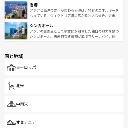
香港
とつ。フォーやバインミー、ベトナムコーヒーなどは、ぜ
の活気が交差している。北部ではチェンマイなどの山岳地
ひ現地で味わいたい。どの地域を訪れてもあたたかい人々
帯で自然と触れ合い、南部ではプーケットやクラビの美し
アジアと西洋の文化が交わる香港は、特有のエネルギーを
が旅行者を迎えてくれるので、きっと忘れられない旅にな
いビーチでリゾート気分を楽しむことができる。タイ料理
もっている。ヴィクトリア湾に広がる壮大な景色、近未来
るはずだ。 なお、新着のベトナム情報は
コンテンツ一覧
を
は世界的に有名で、屋台から高級レストランまで味覚を刺
的なアートスポット、そして歴史と現代が融合した町並
参照してほしい。
シンガポール
激する。気候は一年中温暖で、どの季節にも異なる楽しみ
み、どこを訪れても感動するはず。観光スポットが密集し
が待っている。親しみやすいタイの人々、仏教を中心とし
ており、効率よく見どころを回れるのも魅力。息をのむよ
アジアの交差点として多文化が融合した独自の魅力を放つ
た文化、そして多様な観光資源が、訪れる旅人を魅了し続
うな絶景から文化的な体験まで、香港を存分に楽しみ尽く
シンガポール。未来的な建築物が並ぶマリーナベイ、歴史
ける。 なお、新着のタイ情報は
コンテンツ一覧
を参照して
そう。 なお、新着の香港情報は
コンテンツ一覧
を参照して
と伝統を感じられるエスニックタウン、多数の緑豊かな公
ほしい。
ほしい。
園や自然保護区など、自然が調和した近代的な景観と文化
の多様性あふれるカラフルな町は、どこを歩いても新しい
国と地域
発見がある。さらに、治安のよさや充実した公共交通機関
も、旅行者にとっては魅力的なポイント。グルメも豊富
で、ホーカーズは地元の風情を楽しめる外せないスポット
ヨーロッパ
だ。訪れる人を飽きさせないシンガポールで、多様な魅力
を体感しよう。 なお、新着のシンガポール情報は
コンテン
ツ一覧
を参照してほしい。
北米
中南米
オセアニア