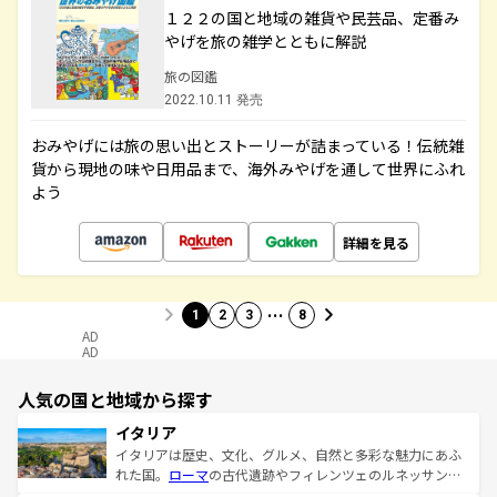
１２２の国と地域の雑貨や民芸品、定番み
やげを旅の雑学とともに解説
旅の図鑑
2022.10.11 発売
おみやげには旅の思い出とストーリーが詰まっている！伝統雑
貨から現地の味や日用品まで、海外みやげを通して世界にふれ
よう
詳細を見る
…
1
2
3
8
AD
AD
人気の国と地域から探す
イタリア
イタリアは歴史、文化、グルメ、自然と多彩な魅力にあふ
れた国。
ローマ
の古代遺跡やフィレンツェのルネッサンス
美術、ヴェネツィアの運河など、歴史あるスポットはもち