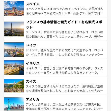
スペイン
ろん、トスカーナの美しい田園風景やアマルフィ海岸の絶
景など、自然景観も見逃せない。観光の合間には、本場の
イベリア半島のほぼ80％を占めるスペインは、太陽が降り
ピザやパスタなど、絶品のイタリア料理を堪能することも
注ぐ地中海沿岸から雄大なピレネー山脈まで、多彩な自然
できる。朝目覚めてから夜眠るまで、すべての瞬間を楽し
と文化が詰まったヨーロッパ屈指の旅行先だ。多様な地域
フランスの基本情報と観光ガイド・有名観光スポ
ませてくれるイタリアで、忘れられない旅をしてみよう！
文化が根付くこの国では、情熱的なフラメンコ、熱気あふ
なお、新着のイタリア情報は
コンテンツ一覧
を参照してほ
れる闘牛、そして美味しいタパスが生活の一部となってい
ット
しい。
る。首都マドリードの洗練された雰囲気や、バルセロナの
フランスは、世界中の旅行者を魅了し続けるヨーロッパ屈
アートに溢れた街角から、地方では古代ローマ遺跡や中世
指の観光地だ。首都パリのエッフェル塔やルーブル美術館
の城塞都市、穏やかなビーチリゾートまで多彩な表情を見
といった象徴的なスポットから、田舎町の古風な美しさま
せる。地方によって風土や気候が異なるスペインはその個
ドイツ
で、幅広い魅力が詰まっている。華麗な宮殿、歴史的な大
性で訪れる人を魅了する。 なお、新着のスペイン情報は
コ
聖堂、美しいビーチ、そして豊かな自然が、訪れる者を心
ドイツは、豊かな歴史と多彩な文化が交差するヨーロッパ
ンテンツ一覧
を参照してほしい。
から魅了する。また、フランスは美食の国としても知ら
の中心に位置する国。中世の街並みが残るロマンチック街
れ、フランス料理はユネスコ無形文化遺産にも登録されて
道から、未来を先取りするようなモダンな都市まで多様な
イギリス
いる。シャンパンの発祥地であるランス、プロヴァンスの
顔を持つこの国は、どこを歩いても飽きることがない。ベ
香り高いラベンダー畑など、多彩な楽しみ方が可能だ。さ
ルリンの文化的活気、バイエルン州のアルプスの絶景、そ
イギリスは、古きよき伝統と最先端が共存する国。ウェス
らに、パリ以外の地域にも魅力が溢れており、どの街角に
してライン川沿いのワイン畑といった風景は必見。ビール
トミンスター寺院や大英博物館のようなランドマーク、歴
も豊かな歴史と文化が息づいている。パリ以外の個性あふ
とソーセージを味わいながら地元の人と過ごす楽しい時間
史ある大学都市、美しい丘陵地帯や牧歌的な風景など、エ
れる地方に足を運ぶとそれぞれで全く異なる文化を体験で
スイス
は、お酒好きな人にはぜひ体験してほしい。 なお、新着の
リアごとに異なる魅力がある。また、優雅なアフタヌーン
きるだろう。 なお、新着のフランス情報は
コンテンツ一覧
ドイツ情報は
コンテンツ一覧
を参照してほしい。
ティー、ビール好きにはたまらない英国パブ、サッカー観
スイスの国土面積は九州ほどの広さだが、運行時刻が正確
を参照してほしい。
戦など、本場だからこそできる体験も豊富。イギリスを旅
な交通網が整備されており、初心者でも安心して個人旅行
して楽しみつくそう。 なお、新着のイギリス情報は
コンテ
を楽しめる。日本同様に時刻表どおりの旅が可能だ。中世
アメリカ
ンツ一覧
を参照してほしい。
の建物がそのまま残る町や、スイスならではのユニークな
博物館もあり、アルプス観光だけでなく町歩きも満喫する
アメリカ合衆国は、広大な土地と多様な文化が魅力の国。
ことができる。国民の所得が高いため物価も高いが、旅行
東海岸の都市部から西海岸のカリフォルニアまで、訪れる