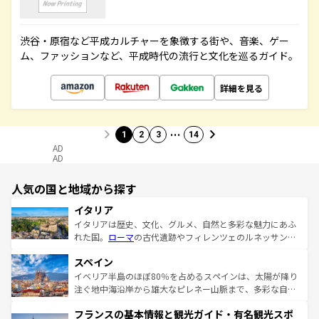
渋谷・原宿など平成カルチャーを象徴する街や、音楽、ゲー
ム、ファッションなど、平成時代の流行と文化を巡るガイド。
詳細を見る
…
1
2
3
14
AD
AD
人気の国と地域から探す
イタリア
イタリアは歴史、文化、グルメ、自然と多彩な魅力にあふ
れた国。
ローマ
の古代遺跡やフィレンツェのルネッサンス
美術、ヴェネツィアの運河など、歴史あるスポットはもち
スペイン
ろん、トスカーナの美しい田園風景やアマルフィ海岸の絶
景など、自然景観も見逃せない。観光の合間には、本場の
イベリア半島のほぼ80％を占めるスペインは、太陽が降り
ピザやパスタなど、絶品のイタリア料理を堪能することも
注ぐ地中海沿岸から雄大なピレネー山脈まで、多彩な自然
できる。朝目覚めてから夜眠るまで、すべての瞬間を楽し
と文化が詰まったヨーロッパ屈指の旅行先だ。多様な地域
フランスの基本情報と観光ガイド・有名観光スポ
ませてくれるイタリアで、忘れられない旅をしてみよう！
文化が根付くこの国では、情熱的なフラメンコ、熱気あふ