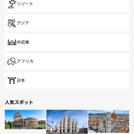
リゾート
アジア
中近東
アフリカ
日本
人気スポット