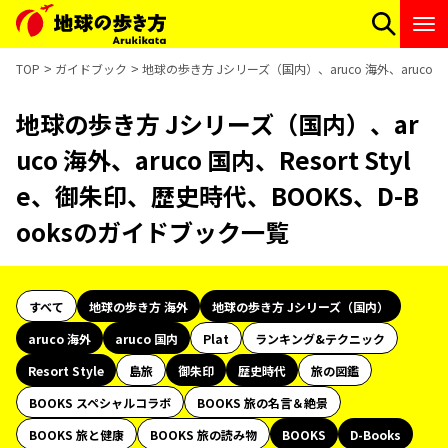
TOP
ガイドブック
地球の歩き方 Jシリーズ（国内）、aruco 海外、aruco 国
地球の歩き方 Jシリーズ（国内）、ar
uco 海外、aruco 国内、Resort Styl
e、御朱印、歴史時代、BOOKS、D-B
ooksのガイドブック一覧
すべて
地球の歩き方 海外
地球の歩き方 Jシリーズ（国内）
aruco 海外
aruco 国内
Plat
ランキング&テクニック
Resort Style
島旅
御朱印
歴史時代
旅の図鑑
BOOKS スペシャルコラボ
BOOKS 旅の名言＆絶景
BOOKS 旅と健康
BOOKS 旅の読み物
BOOKS
D-Books