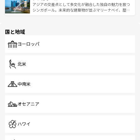
が待っている。親しみやすいタイの人々、仏教を中心とし
ており、効率よく見どころを回れるのも魅力。息をのむよ
アジアの交差点として多文化が融合した独自の魅力を放つ
た文化、そして多様な観光資源が、訪れる旅人を魅了し続
うな絶景から文化的な体験まで、香港を存分に楽しみ尽く
シンガポール。未来的な建築物が並ぶマリーナベイ、歴史
ける。 なお、新着のタイ情報は
コンテンツ一覧
を参照して
そう。 なお、新着の香港情報は
コンテンツ一覧
を参照して
と伝統を感じられるエスニックタウン、多数の緑豊かな公
ほしい。
ほしい。
園や自然保護区など、自然が調和した近代的な景観と文化
の多様性あふれるカラフルな町は、どこを歩いても新しい
国と地域
発見がある。さらに、治安のよさや充実した公共交通機関
も、旅行者にとっては魅力的なポイント。グルメも豊富
で、ホーカーズは地元の風情を楽しめる外せないスポット
ヨーロッパ
だ。訪れる人を飽きさせないシンガポールで、多様な魅力
を体感しよう。 なお、新着のシンガポール情報は
コンテン
ツ一覧
を参照してほしい。
北米
中南米
オセアニア
ハワイ