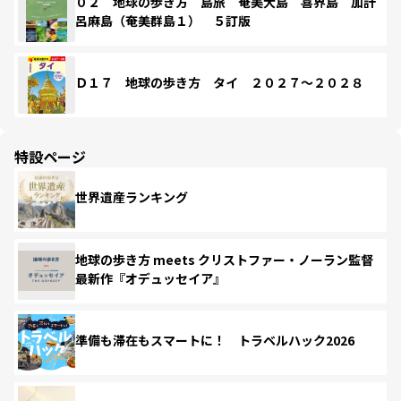
０２ 地球の歩き方 島旅 奄美大島 喜界島 加計
呂麻島（奄美群島１） ５訂版
Ｄ１７ 地球の歩き方 タイ ２０２７～２０２８
特設ページ
世界遺産ランキング
地球の歩き方 meets クリストファー・ノーラン監督
最新作『オデュッセイア』
準備も滞在もスマートに！ トラベルハック2026