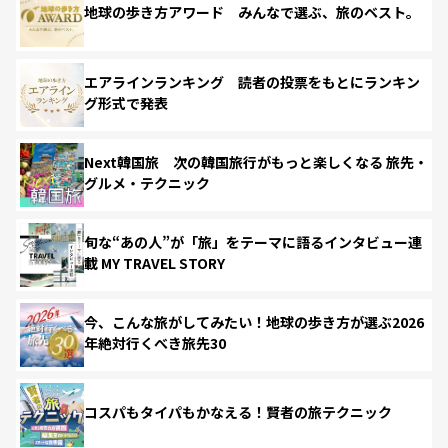
地球の歩き方アワード みんなで選ぶ、旅のベスト。
エアラインランキング 読者の投票をもとにランキン
グ形式で発表
Next韓国旅 次の韓国旅行がもっと楽しくなる 旅先・
グルメ・テクニック
旬な“あの人”が「旅」をテーマに語るインタビュー連
載 MY TRAVEL STORY
今、こんな旅がしてみたい！地球の歩き方が選ぶ2026
年絶対行くべき旅先30
コスパもタイパもかなえる！賢者の旅テクニック