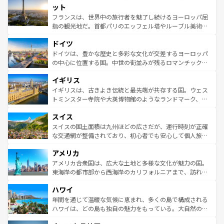
なお、新着のイタリア情報は
コンテンツ一覧
を参照してほ
れる闘牛、そして美味しいタパスが生活の一部となってい
ット
しい。
る。首都マドリードの洗練された雰囲気や、バルセロナの
フランスは、世界中の旅行者を魅了し続けるヨーロッパ屈
アートに溢れた街角から、地方では古代ローマ遺跡や中世
指の観光地だ。首都パリのエッフェル塔やルーブル美術館
の城塞都市、穏やかなビーチリゾートまで多彩な表情を見
といった象徴的なスポットから、田舎町の古風な美しさま
せる。地方によって風土や気候が異なるスペインはその個
ドイツ
で、幅広い魅力が詰まっている。華麗な宮殿、歴史的な大
性で訪れる人を魅了する。 なお、新着のスペイン情報は
コ
聖堂、美しいビーチ、そして豊かな自然が、訪れる者を心
ドイツは、豊かな歴史と多彩な文化が交差するヨーロッパ
ンテンツ一覧
を参照してほしい。
から魅了する。また、フランスは美食の国としても知ら
の中心に位置する国。中世の街並みが残るロマンチック街
れ、フランス料理はユネスコ無形文化遺産にも登録されて
道から、未来を先取りするようなモダンな都市まで多様な
イギリス
いる。シャンパンの発祥地であるランス、プロヴァンスの
顔を持つこの国は、どこを歩いても飽きることがない。ベ
香り高いラベンダー畑など、多彩な楽しみ方が可能だ。さ
ルリンの文化的活気、バイエルン州のアルプスの絶景、そ
イギリスは、古きよき伝統と最先端が共存する国。ウェス
らに、パリ以外の地域にも魅力が溢れており、どの街角に
してライン川沿いのワイン畑といった風景は必見。ビール
トミンスター寺院や大英博物館のようなランドマーク、歴
も豊かな歴史と文化が息づいている。パリ以外の個性あふ
とソーセージを味わいながら地元の人と過ごす楽しい時間
史ある大学都市、美しい丘陵地帯や牧歌的な風景など、エ
れる地方に足を運ぶとそれぞれで全く異なる文化を体験で
スイス
は、お酒好きな人にはぜひ体験してほしい。 なお、新着の
リアごとに異なる魅力がある。また、優雅なアフタヌーン
きるだろう。 なお、新着のフランス情報は
コンテンツ一覧
ドイツ情報は
コンテンツ一覧
を参照してほしい。
ティー、ビール好きにはたまらない英国パブ、サッカー観
スイスの国土面積は九州ほどの広さだが、運行時刻が正確
を参照してほしい。
戦など、本場だからこそできる体験も豊富。イギリスを旅
な交通網が整備されており、初心者でも安心して個人旅行
して楽しみつくそう。 なお、新着のイギリス情報は
コンテ
を楽しめる。日本同様に時刻表どおりの旅が可能だ。中世
アメリカ
ンツ一覧
を参照してほしい。
の建物がそのまま残る町や、スイスならではのユニークな
博物館もあり、アルプス観光だけでなく町歩きも満喫する
アメリカ合衆国は、広大な土地と多様な文化が魅力の国。
ことができる。国民の所得が高いため物価も高いが、旅行
東海岸の都市部から西海岸のカリフォルニアまで、訪れる
者向けの交通パス提供のサービスもあり、うまく活用すれ
場所ごとに異なる風景と体験が待っている。ニューヨーク
ハワイ
ば市内交通費無料で観光を楽しむこともできる。 なお、新
のような巨大都市は、観光、ショッピング、エンターテイ
着のスイス情報は
コンテンツ一覧
を参照してほしい。
ンメントが詰まった刺激的なスポットだ。一方、アメリカ
年間を通じて温暖な気候に恵まれ、多くの島で構成される
西部には大自然が広がり、グランドキャニオンやイエロー
ハワイは、どの島も独自の魅力をもっている。大自然の神
ストーン国立公園といった絶景が堪能できる。さらに、南
秘を感じたいなら、火山が生み出した壮大な景観を誇るハ