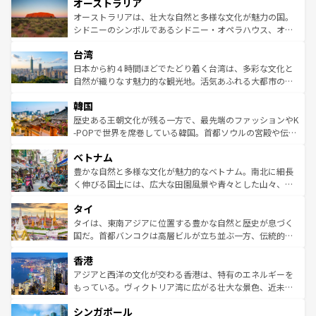
オーストラリア
部のニューオーリンズでは、音楽と美食が融合した独特の
ワイ島は見逃せない。また、定番の観光地といえばオアフ
文化が魅力。旅行者はアメリカの各地域で異なる魅力を楽
島だが、静かな自然を求めるならマウイ島やカウアイ島が
オーストラリアは、壮大な自然と多様な文化が魅力の国。
しみながら、その多様性と豊かな歴史を感じることができ
おすすめ。エメラルドグリーンに輝く海をはじめ、豊かな
シドニーのシンボルであるシドニー・オペラハウス、オー
るだろう。車でのロードトリップや列車の旅も、アメリカ
文化や歴史が息づいている。「アロハスピリット」と呼ば
ストラリア東海岸北部に広がる大サンゴ礁地帯グレートバ
ならではの贅沢な旅のスタイルだ。 なお、新着のアメリカ
台湾
れるおもてなしの心で訪れる人々を迎えてくれるハワイの
リアリーフや大陸中央部にそびえるウルル（エアーズロッ
情報は
コンテンツ一覧
を参照してほしい。
人々、おいしいローカルフードやハワイアンミュージッ
ク）、タスマニアの美しい原生林やケアンズの熱帯雨林な
日本から約４時間ほどでたどり着く台湾は、多彩な文化と
ク、伝統的なフラダンスなど、すべてがハワイの魅力を彩
ど、見どころがたくさん。また、カフェやワイン、オージ
自然が織りなす魅力的な観光地。活気あふれる大都市の台
っている。訪れるたびに新しい発見と感動が待っているハ
ービーフなどの食文化も豊かで、美味しいものであふれて
北やノスタルジックな町並みが人気な九份（ジォウフェ
ワイを、存分に味わってほしい。 なお、新着のハワイ情報
韓国
いる。アクティビティも充実しており、サーフィンやダイ
ン）、静ひつな山岳地帯である台湾東部など、都市の喧騒
は
コンテンツ一覧
を参照してほしい。
ビング、ハイキングなど、アウトドア好きにはたまらな
と山間の静けさが共存しており、訪れる人に新しい発見と
歴史ある王朝文化が残る一方で、最先端のファッションやK
い。オーストラリアの多彩な魅力を存分に味わいつくそ
驚きをもたらしてくれる。また、奥深い台湾の食文化も魅
-POPで世界を席巻している韓国。首都ソウルの宮殿や伝統
う。 なお、新着のオーストラリア情報は
コンテンツ一覧
を
力で、夜市などの屋台グルメから高級料理、ヘルシーで美
家屋が並ぶエリアでは韓国の歴史と文化に浸ることがで
参照してほしい。
ベトナム
容にもいいと評判のスイーツなど、バラエティ豊かな料理
き、地方に足を延ばせば四季折々の自然美を楽しむことが
が味わえる。 なお、新着の台湾情報は
コンテンツ一覧
を参
できる。そして、キムチや焼肉、絶品のストリートフード
豊かな自然と多様な文化が魅力的なベトナム。南北に細長
照してほしい。
まで、さまざまな韓国料理が待っている。夜には、韓国な
く伸びる国土には、広大な田園風景や青々とした山々、世
らではのナイトライフも堪能できる。あたたかいホスピタ
界遺産に登録された壮大な自然景観が点在し、都市部では
タイ
リティに包まれながら、韓国の多彩な魅力を心ゆくまで味
急速な発展と共に伝統が息づく。ハノイの古い町並みやホ
わってみてほしい。 なお、新着の韓国情報は
コンテンツ一
ーチミン市のフランス統治時代の建物も、独特の雰囲気を
タイは、東南アジアに位置する豊かな自然と歴史が息づく
覧
を参照してほしい。
醸し出している。また、バラエティの豊かさとおいしさで
国だ。首都バンコクは高層ビルが立ち並ぶ一方、伝統的な
世界中の食通を魅了してやまないベトナム料理も魅力のひ
寺院や市場がいたるところに点在し、古きよき文化と現代
香港
とつ。フォーやバインミー、ベトナムコーヒーなどは、ぜ
の活気が交差している。北部ではチェンマイなどの山岳地
ひ現地で味わいたい。どの地域を訪れてもあたたかい人々
帯で自然と触れ合い、南部ではプーケットやクラビの美し
アジアと西洋の文化が交わる香港は、特有のエネルギーを
が旅行者を迎えてくれるので、きっと忘れられない旅にな
いビーチでリゾート気分を楽しむことができる。タイ料理
もっている。ヴィクトリア湾に広がる壮大な景色、近未来
るはずだ。 なお、新着のベトナム情報は
コンテンツ一覧
を
は世界的に有名で、屋台から高級レストランまで味覚を刺
的なアートスポット、そして歴史と現代が融合した町並
参照してほしい。
シンガポール
激する。気候は一年中温暖で、どの季節にも異なる楽しみ
み、どこを訪れても感動するはず。観光スポットが密集し