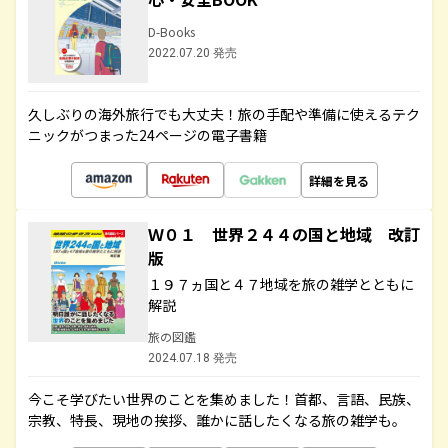
D-Books
2022.07.20 発売
久しぶりの海外旅行でも大丈夫！旅の手配や準備に使えるテク
ニックがつまった24ページの電子書籍
詳細を見る
Ｗ０１ 世界２４４の国と地域 改訂
版
１９７ヵ国と４７地域を旅の雑学とともに
解説
旅の図鑑
2024.07.18 発売
今こそ学びたい世界のことを集めました！首都、言語、民族、
宗教、特長、現地の挨拶、誰かに話したくなる旅の雑学も。