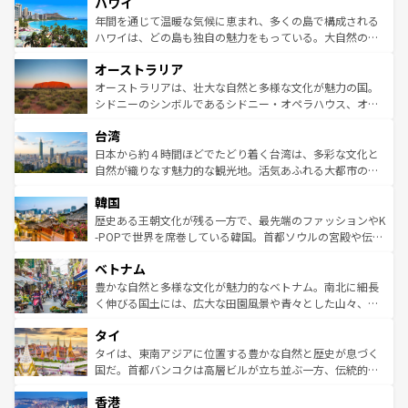
ハワイ
ば市内交通費無料で観光を楽しむこともできる。 なお、新
のような巨大都市は、観光、ショッピング、エンターテイ
着のスイス情報は
コンテンツ一覧
を参照してほしい。
ンメントが詰まった刺激的なスポットだ。一方、アメリカ
年間を通じて温暖な気候に恵まれ、多くの島で構成される
西部には大自然が広がり、グランドキャニオンやイエロー
ハワイは、どの島も独自の魅力をもっている。大自然の神
ストーン国立公園といった絶景が堪能できる。さらに、南
秘を感じたいなら、火山が生み出した壮大な景観を誇るハ
オーストラリア
部のニューオーリンズでは、音楽と美食が融合した独特の
ワイ島は見逃せない。また、定番の観光地といえばオアフ
文化が魅力。旅行者はアメリカの各地域で異なる魅力を楽
島だが、静かな自然を求めるならマウイ島やカウアイ島が
オーストラリアは、壮大な自然と多様な文化が魅力の国。
しみながら、その多様性と豊かな歴史を感じることができ
おすすめ。エメラルドグリーンに輝く海をはじめ、豊かな
シドニーのシンボルであるシドニー・オペラハウス、オー
るだろう。車でのロードトリップや列車の旅も、アメリカ
文化や歴史が息づいている。「アロハスピリット」と呼ば
ストラリア東海岸北部に広がる大サンゴ礁地帯グレートバ
ならではの贅沢な旅のスタイルだ。 なお、新着のアメリカ
台湾
れるおもてなしの心で訪れる人々を迎えてくれるハワイの
リアリーフや大陸中央部にそびえるウルル（エアーズロッ
情報は
コンテンツ一覧
を参照してほしい。
人々、おいしいローカルフードやハワイアンミュージッ
ク）、タスマニアの美しい原生林やケアンズの熱帯雨林な
日本から約４時間ほどでたどり着く台湾は、多彩な文化と
ク、伝統的なフラダンスなど、すべてがハワイの魅力を彩
ど、見どころがたくさん。また、カフェやワイン、オージ
自然が織りなす魅力的な観光地。活気あふれる大都市の台
っている。訪れるたびに新しい発見と感動が待っているハ
ービーフなどの食文化も豊かで、美味しいものであふれて
北やノスタルジックな町並みが人気な九份（ジォウフェ
ワイを、存分に味わってほしい。 なお、新着のハワイ情報
韓国
いる。アクティビティも充実しており、サーフィンやダイ
ン）、静ひつな山岳地帯である台湾東部など、都市の喧騒
は
コンテンツ一覧
を参照してほしい。
ビング、ハイキングなど、アウトドア好きにはたまらな
と山間の静けさが共存しており、訪れる人に新しい発見と
歴史ある王朝文化が残る一方で、最先端のファッションやK
い。オーストラリアの多彩な魅力を存分に味わいつくそ
驚きをもたらしてくれる。また、奥深い台湾の食文化も魅
-POPで世界を席巻している韓国。首都ソウルの宮殿や伝統
う。 なお、新着のオーストラリア情報は
コンテンツ一覧
を
力で、夜市などの屋台グルメから高級料理、ヘルシーで美
家屋が並ぶエリアでは韓国の歴史と文化に浸ることがで
参照してほしい。
ベトナム
容にもいいと評判のスイーツなど、バラエティ豊かな料理
き、地方に足を延ばせば四季折々の自然美を楽しむことが
が味わえる。 なお、新着の台湾情報は
コンテンツ一覧
を参
できる。そして、キムチや焼肉、絶品のストリートフード
豊かな自然と多様な文化が魅力的なベトナム。南北に細長
照してほしい。
まで、さまざまな韓国料理が待っている。夜には、韓国な
く伸びる国土には、広大な田園風景や青々とした山々、世
らではのナイトライフも堪能できる。あたたかいホスピタ
界遺産に登録された壮大な自然景観が点在し、都市部では
タイ
リティに包まれながら、韓国の多彩な魅力を心ゆくまで味
急速な発展と共に伝統が息づく。ハノイの古い町並みやホ
わってみてほしい。 なお、新着の韓国情報は
コンテンツ一
ーチミン市のフランス統治時代の建物も、独特の雰囲気を
タイは、東南アジアに位置する豊かな自然と歴史が息づく
覧
を参照してほしい。
醸し出している。また、バラエティの豊かさとおいしさで
国だ。首都バンコクは高層ビルが立ち並ぶ一方、伝統的な
世界中の食通を魅了してやまないベトナム料理も魅力のひ
寺院や市場がいたるところに点在し、古きよき文化と現代
香港
とつ。フォーやバインミー、ベトナムコーヒーなどは、ぜ
の活気が交差している。北部ではチェンマイなどの山岳地