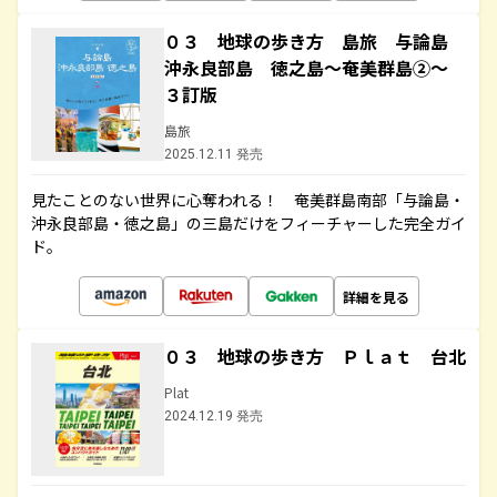
０３ 地球の歩き方 島旅 与論島
沖永良部島 徳之島～奄美群島②～
３訂版
島旅
2025.12.11 発売
見たことのない世界に心奪われる！ 奄美群島南部「与論島・
沖永良部島・徳之島」の三島だけをフィーチャーした完全ガイ
ド。
詳細を見る
０３ 地球の歩き方 Ｐｌａｔ 台北
Plat
2024.12.19 発売