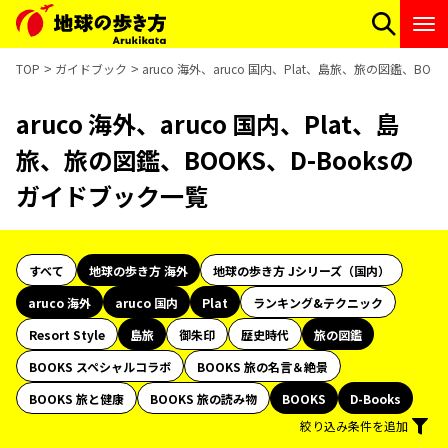
TOP
ガイドブック
aruco 海外、aruco 国内、Plat、島旅、旅の図鑑、BO
aruco 海外、aruco 国内、Plat、島
旅、旅の図鑑、BOOKS、D-Booksの
ガイドブック一覧
すべて
地球の歩き方 海外
地球の歩き方 Jシリーズ（国内）
aruco 海外
aruco 国内
Plat
ランキング&テクニック
Resort Style
島旅
御朱印
歴史時代
旅の図鑑
BOOKS スペシャルコラボ
BOOKS 旅の名言＆絶景
BOOKS 旅と健康
BOOKS 旅の読み物
BOOKS
D-Books
絞り込み条件を追加