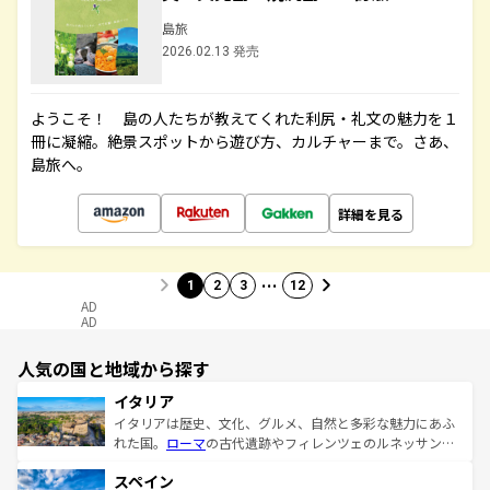
島旅
2026.02.13 発売
ようこそ！ 島の人たちが教えてくれた利尻・礼文の魅力を１
冊に凝縮。絶景スポットから遊び方、カルチャーまで。さあ、
島旅へ。
詳細を見る
…
1
2
3
12
AD
AD
人気の国と地域から探す
イタリア
イタリアは歴史、文化、グルメ、自然と多彩な魅力にあふ
れた国。
ローマ
の古代遺跡やフィレンツェのルネッサンス
美術、ヴェネツィアの運河など、歴史あるスポットはもち
スペイン
ろん、トスカーナの美しい田園風景やアマルフィ海岸の絶