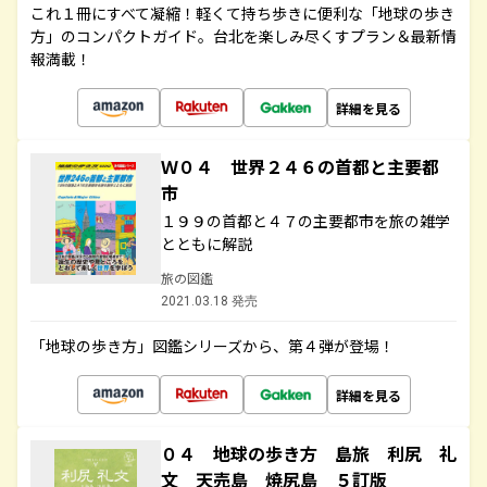
これ１冊にすべて凝縮！軽くて持ち歩きに便利な「地球の歩き
方」のコンパクトガイド。台北を楽しみ尽くすプラン＆最新情
報満載！
詳細を見る
Ｗ０４ 世界２４６の首都と主要都
市
１９９の首都と４７の主要都市を旅の雑学
とともに解説
旅の図鑑
2021.03.18 発売
「地球の歩き方」図鑑シリーズから、第４弾が登場！
詳細を見る
０４ 地球の歩き方 島旅 利尻 礼
文 天売島 焼尻島 ５訂版