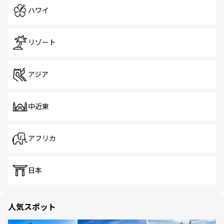
ハワイ
リゾート
アジア
中近東
アフリカ
日本
人気スポット