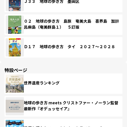
Ｊ３３ 地球の歩き方 墨田区
０２ 地球の歩き方 島旅 奄美大島 喜界島 加計
呂麻島（奄美群島１） ５訂版
Ｄ１７ 地球の歩き方 タイ ２０２７～２０２８
特設ページ
世界遺産ランキング
地球の歩き方 meets クリストファー・ノーラン監督
最新作『オデュッセイア』