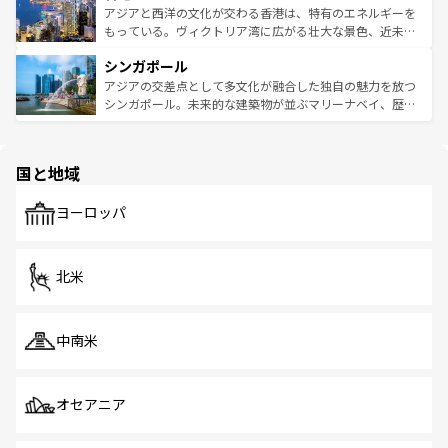
ひ現地で味わいたい。どの地域を訪れてもあたたかい人々
帯で自然と触れ合い、南部ではプーケットやクラビの美し
アジアと西洋の文化が交わる香港は、特有のエネルギーを
が旅行者を迎えてくれるので、きっと忘れられない旅にな
いビーチでリゾート気分を楽しむことができる。タイ料理
もっている。ヴィクトリア湾に広がる壮大な景色、近未来
るはずだ。 なお、新着のベトナム情報は
コンテンツ一覧
を
は世界的に有名で、屋台から高級レストランまで味覚を刺
的なアートスポット、そして歴史と現代が融合した町並
参照してほしい。
シンガポール
激する。気候は一年中温暖で、どの季節にも異なる楽しみ
み、どこを訪れても感動するはず。観光スポットが密集し
が待っている。親しみやすいタイの人々、仏教を中心とし
ており、効率よく見どころを回れるのも魅力。息をのむよ
アジアの交差点として多文化が融合した独自の魅力を放つ
た文化、そして多様な観光資源が、訪れる旅人を魅了し続
うな絶景から文化的な体験まで、香港を存分に楽しみ尽く
シンガポール。未来的な建築物が並ぶマリーナベイ、歴史
ける。 なお、新着のタイ情報は
コンテンツ一覧
を参照して
そう。 なお、新着の香港情報は
コンテンツ一覧
を参照して
と伝統を感じられるエスニックタウン、多数の緑豊かな公
ほしい。
ほしい。
園や自然保護区など、自然が調和した近代的な景観と文化
の多様性あふれるカラフルな町は、どこを歩いても新しい
国と地域
発見がある。さらに、治安のよさや充実した公共交通機関
も、旅行者にとっては魅力的なポイント。グルメも豊富
で、ホーカーズは地元の風情を楽しめる外せないスポット
ヨーロッパ
だ。訪れる人を飽きさせないシンガポールで、多様な魅力
を体感しよう。 なお、新着のシンガポール情報は
コンテン
ツ一覧
を参照してほしい。
北米
中南米
オセアニア