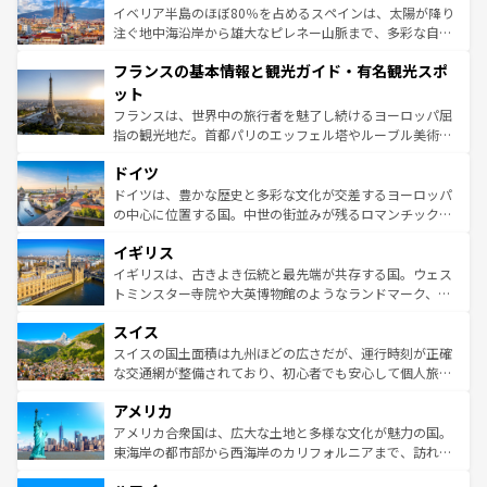
景など、自然景観も見逃せない。観光の合間には、本場の
イベリア半島のほぼ80％を占めるスペインは、太陽が降り
ピザやパスタなど、絶品のイタリア料理を堪能することも
注ぐ地中海沿岸から雄大なピレネー山脈まで、多彩な自然
できる。朝目覚めてから夜眠るまで、すべての瞬間を楽し
と文化が詰まったヨーロッパ屈指の旅行先だ。多様な地域
フランスの基本情報と観光ガイド・有名観光スポ
ませてくれるイタリアで、忘れられない旅をしてみよう！
文化が根付くこの国では、情熱的なフラメンコ、熱気あふ
なお、新着のイタリア情報は
コンテンツ一覧
を参照してほ
れる闘牛、そして美味しいタパスが生活の一部となってい
ット
しい。
る。首都マドリードの洗練された雰囲気や、バルセロナの
フランスは、世界中の旅行者を魅了し続けるヨーロッパ屈
アートに溢れた街角から、地方では古代ローマ遺跡や中世
指の観光地だ。首都パリのエッフェル塔やルーブル美術館
の城塞都市、穏やかなビーチリゾートまで多彩な表情を見
といった象徴的なスポットから、田舎町の古風な美しさま
せる。地方によって風土や気候が異なるスペインはその個
ドイツ
で、幅広い魅力が詰まっている。華麗な宮殿、歴史的な大
性で訪れる人を魅了する。 なお、新着のスペイン情報は
コ
聖堂、美しいビーチ、そして豊かな自然が、訪れる者を心
ドイツは、豊かな歴史と多彩な文化が交差するヨーロッパ
ンテンツ一覧
を参照してほしい。
から魅了する。また、フランスは美食の国としても知ら
の中心に位置する国。中世の街並みが残るロマンチック街
れ、フランス料理はユネスコ無形文化遺産にも登録されて
道から、未来を先取りするようなモダンな都市まで多様な
イギリス
いる。シャンパンの発祥地であるランス、プロヴァンスの
顔を持つこの国は、どこを歩いても飽きることがない。ベ
香り高いラベンダー畑など、多彩な楽しみ方が可能だ。さ
ルリンの文化的活気、バイエルン州のアルプスの絶景、そ
イギリスは、古きよき伝統と最先端が共存する国。ウェス
らに、パリ以外の地域にも魅力が溢れており、どの街角に
してライン川沿いのワイン畑といった風景は必見。ビール
トミンスター寺院や大英博物館のようなランドマーク、歴
も豊かな歴史と文化が息づいている。パリ以外の個性あふ
とソーセージを味わいながら地元の人と過ごす楽しい時間
史ある大学都市、美しい丘陵地帯や牧歌的な風景など、エ
れる地方に足を運ぶとそれぞれで全く異なる文化を体験で
スイス
は、お酒好きな人にはぜひ体験してほしい。 なお、新着の
リアごとに異なる魅力がある。また、優雅なアフタヌーン
きるだろう。 なお、新着のフランス情報は
コンテンツ一覧
ドイツ情報は
コンテンツ一覧
を参照してほしい。
ティー、ビール好きにはたまらない英国パブ、サッカー観
スイスの国土面積は九州ほどの広さだが、運行時刻が正確
を参照してほしい。
戦など、本場だからこそできる体験も豊富。イギリスを旅
な交通網が整備されており、初心者でも安心して個人旅行
して楽しみつくそう。 なお、新着のイギリス情報は
コンテ
を楽しめる。日本同様に時刻表どおりの旅が可能だ。中世
アメリカ
ンツ一覧
を参照してほしい。
の建物がそのまま残る町や、スイスならではのユニークな
博物館もあり、アルプス観光だけでなく町歩きも満喫する
アメリカ合衆国は、広大な土地と多様な文化が魅力の国。
ことができる。国民の所得が高いため物価も高いが、旅行
東海岸の都市部から西海岸のカリフォルニアまで、訪れる
者向けの交通パス提供のサービスもあり、うまく活用すれ
場所ごとに異なる風景と体験が待っている。ニューヨーク