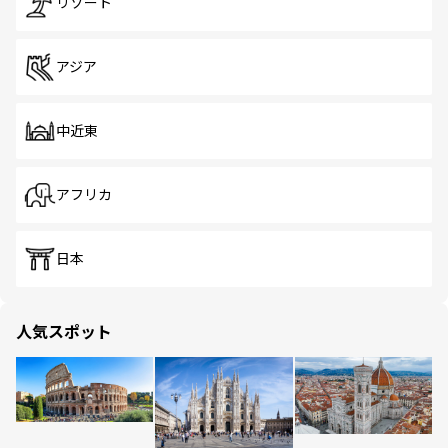
リゾート
アジア
中近東
アフリカ
日本
人気スポット