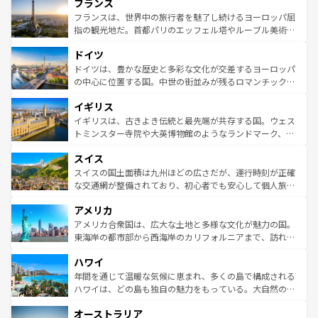
フランス
ませてくれるイタリアで、忘れられない旅をしてみよう！
文化が根付くこの国では、情熱的なフラメンコ、熱気あふ
なお、新着のイタリア情報は
コンテンツ一覧
を参照してほ
れる闘牛、そして美味しいタパスが生活の一部となってい
フランスは、世界中の旅行者を魅了し続けるヨーロッパ屈
しい。
る。首都マドリードの洗練された雰囲気や、バルセロナの
指の観光地だ。首都パリのエッフェル塔やルーブル美術館
アートに溢れた街角から、地方では古代ローマ遺跡や中世
といった象徴的なスポットから、田舎町の古風な美しさま
ドイツ
の城塞都市、穏やかなビーチリゾートまで多彩な表情を見
で、幅広い魅力が詰まっている。華麗な宮殿、歴史的な大
せる。地方によって風土や気候が異なるスペインはその個
聖堂、美しいビーチ、そして豊かな自然が、訪れる者を心
ドイツは、豊かな歴史と多彩な文化が交差するヨーロッパ
性で訪れる人を魅了する。 なお、新着のスペイン情報は
コ
から魅了する。また、フランスは美食の国としても知ら
の中心に位置する国。中世の街並みが残るロマンチック街
ンテンツ一覧
を参照してほしい。
れ、フランス料理はユネスコ無形文化遺産にも登録されて
道から、未来を先取りするようなモダンな都市まで多様な
イギリス
いる。シャンパンの発祥地であるランス、プロヴァンスの
顔を持つこの国は、どこを歩いても飽きることがない。ベ
香り高いラベンダー畑など、多彩な楽しみ方が可能だ。さ
ルリンの文化的活気、バイエルン州のアルプスの絶景、そ
イギリスは、古きよき伝統と最先端が共存する国。ウェス
らに、パリ以外の地域にも魅力が溢れており、どの街角に
してライン川沿いのワイン畑といった風景は必見。ビール
トミンスター寺院や大英博物館のようなランドマーク、歴
も豊かな歴史と文化が息づいている。パリ以外の個性あふ
とソーセージを味わいながら地元の人と過ごす楽しい時間
史ある大学都市、美しい丘陵地帯や牧歌的な風景など、エ
れる地方に足を運ぶとそれぞれで全く異なる文化を体験で
スイス
は、お酒好きな人にはぜひ体験してほしい。 なお、新着の
リアごとに異なる魅力がある。また、優雅なアフタヌーン
きるだろう。 なお、新着のフランス情報は
コンテンツ一覧
ドイツ情報は
コンテンツ一覧
を参照してほしい。
ティー、ビール好きにはたまらない英国パブ、サッカー観
スイスの国土面積は九州ほどの広さだが、運行時刻が正確
を参照してほしい。
戦など、本場だからこそできる体験も豊富。イギリスを旅
な交通網が整備されており、初心者でも安心して個人旅行
して楽しみつくそう。 なお、新着のイギリス情報は
コンテ
を楽しめる。日本同様に時刻表どおりの旅が可能だ。中世
アメリカ
ンツ一覧
を参照してほしい。
の建物がそのまま残る町や、スイスならではのユニークな
博物館もあり、アルプス観光だけでなく町歩きも満喫する
アメリカ合衆国は、広大な土地と多様な文化が魅力の国。
ことができる。国民の所得が高いため物価も高いが、旅行
東海岸の都市部から西海岸のカリフォルニアまで、訪れる
者向けの交通パス提供のサービスもあり、うまく活用すれ
場所ごとに異なる風景と体験が待っている。ニューヨーク
ハワイ
ば市内交通費無料で観光を楽しむこともできる。 なお、新
のような巨大都市は、観光、ショッピング、エンターテイ
着のスイス情報は
コンテンツ一覧
を参照してほしい。
ンメントが詰まった刺激的なスポットだ。一方、アメリカ
年間を通じて温暖な気候に恵まれ、多くの島で構成される
西部には大自然が広がり、グランドキャニオンやイエロー
ハワイは、どの島も独自の魅力をもっている。大自然の神
ストーン国立公園といった絶景が堪能できる。さらに、南
秘を感じたいなら、火山が生み出した壮大な景観を誇るハ
オーストラリア
部のニューオーリンズでは、音楽と美食が融合した独特の
ワイ島は見逃せない。また、定番の観光地といえばオアフ