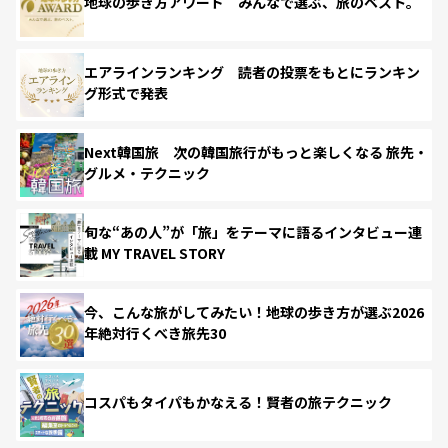
地球の歩き方アワード みんなで選ぶ、旅のベスト。
エアラインランキング 読者の投票をもとにランキン
グ形式で発表
Next韓国旅 次の韓国旅行がもっと楽しくなる 旅先・
グルメ・テクニック
旬な“あの人”が「旅」をテーマに語るインタビュー連
載 MY TRAVEL STORY
今、こんな旅がしてみたい！地球の歩き方が選ぶ2026
年絶対行くべき旅先30
コスパもタイパもかなえる！賢者の旅テクニック