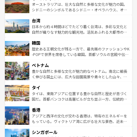
文化が魅力。旅行者はアメリカの各地域で異なる魅力を楽
島だが、静かな自然を求めるならマウイ島やカウアイ島が
オーストラリアは、壮大な自然と多様な文化が魅力の国。
しみながら、その多様性と豊かな歴史を感じることができ
おすすめ。エメラルドグリーンに輝く海をはじめ、豊かな
シドニーのシンボルであるシドニー・オペラハウス、オー
るだろう。車でのロードトリップや列車の旅も、アメリカ
文化や歴史が息づいている。「アロハスピリット」と呼ば
ストラリア東海岸北部に広がる大サンゴ礁地帯グレートバ
ならではの贅沢な旅のスタイルだ。 なお、新着のアメリカ
台湾
れるおもてなしの心で訪れる人々を迎えてくれるハワイの
リアリーフや大陸中央部にそびえるウルル（エアーズロッ
情報は
コンテンツ一覧
を参照してほしい。
人々、おいしいローカルフードやハワイアンミュージッ
ク）、タスマニアの美しい原生林やケアンズの熱帯雨林な
日本から約４時間ほどでたどり着く台湾は、多彩な文化と
ク、伝統的なフラダンスなど、すべてがハワイの魅力を彩
ど、見どころがたくさん。また、カフェやワイン、オージ
自然が織りなす魅力的な観光地。活気あふれる大都市の台
っている。訪れるたびに新しい発見と感動が待っているハ
ービーフなどの食文化も豊かで、美味しいものであふれて
北やノスタルジックな町並みが人気な九份（ジォウフェ
ワイを、存分に味わってほしい。 なお、新着のハワイ情報
韓国
いる。アクティビティも充実しており、サーフィンやダイ
ン）、静ひつな山岳地帯である台湾東部など、都市の喧騒
は
コンテンツ一覧
を参照してほしい。
ビング、ハイキングなど、アウトドア好きにはたまらな
と山間の静けさが共存しており、訪れる人に新しい発見と
歴史ある王朝文化が残る一方で、最先端のファッションやK
い。オーストラリアの多彩な魅力を存分に味わいつくそ
驚きをもたらしてくれる。また、奥深い台湾の食文化も魅
-POPで世界を席巻している韓国。首都ソウルの宮殿や伝統
う。 なお、新着のオーストラリア情報は
コンテンツ一覧
を
力で、夜市などの屋台グルメから高級料理、ヘルシーで美
家屋が並ぶエリアでは韓国の歴史と文化に浸ることがで
参照してほしい。
ベトナム
容にもいいと評判のスイーツなど、バラエティ豊かな料理
き、地方に足を延ばせば四季折々の自然美を楽しむことが
が味わえる。 なお、新着の台湾情報は
コンテンツ一覧
を参
できる。そして、キムチや焼肉、絶品のストリートフード
豊かな自然と多様な文化が魅力的なベトナム。南北に細長
照してほしい。
まで、さまざまな韓国料理が待っている。夜には、韓国な
く伸びる国土には、広大な田園風景や青々とした山々、世
らではのナイトライフも堪能できる。あたたかいホスピタ
界遺産に登録された壮大な自然景観が点在し、都市部では
タイ
リティに包まれながら、韓国の多彩な魅力を心ゆくまで味
急速な発展と共に伝統が息づく。ハノイの古い町並みやホ
わってみてほしい。 なお、新着の韓国情報は
コンテンツ一
ーチミン市のフランス統治時代の建物も、独特の雰囲気を
タイは、東南アジアに位置する豊かな自然と歴史が息づく
覧
を参照してほしい。
醸し出している。また、バラエティの豊かさとおいしさで
国だ。首都バンコクは高層ビルが立ち並ぶ一方、伝統的な
世界中の食通を魅了してやまないベトナム料理も魅力のひ
寺院や市場がいたるところに点在し、古きよき文化と現代
香港
とつ。フォーやバインミー、ベトナムコーヒーなどは、ぜ
の活気が交差している。北部ではチェンマイなどの山岳地
ひ現地で味わいたい。どの地域を訪れてもあたたかい人々
帯で自然と触れ合い、南部ではプーケットやクラビの美し
アジアと西洋の文化が交わる香港は、特有のエネルギーを
が旅行者を迎えてくれるので、きっと忘れられない旅にな
いビーチでリゾート気分を楽しむことができる。タイ料理
もっている。ヴィクトリア湾に広がる壮大な景色、近未来
るはずだ。 なお、新着のベトナム情報は
コンテンツ一覧
を
は世界的に有名で、屋台から高級レストランまで味覚を刺
的なアートスポット、そして歴史と現代が融合した町並
参照してほしい。
シンガポール
激する。気候は一年中温暖で、どの季節にも異なる楽しみ
み、どこを訪れても感動するはず。観光スポットが密集し