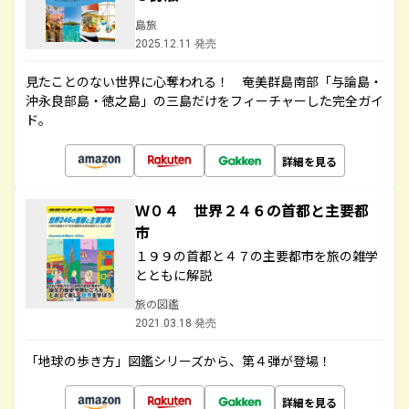
島旅
2025.12.11 発売
見たことのない世界に心奪われる！ 奄美群島南部「与論島・
沖永良部島・徳之島」の三島だけをフィーチャーした完全ガイ
ド。
詳細を見る
Ｗ０４ 世界２４６の首都と主要都
市
１９９の首都と４７の主要都市を旅の雑学
とともに解説
旅の図鑑
2021.03.18 発売
「地球の歩き方」図鑑シリーズから、第４弾が登場！
詳細を見る