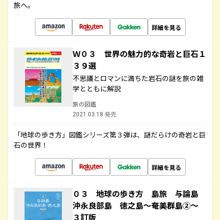
旅へ。
詳細を見る
Ｗ０３ 世界の魅力的な奇岩と巨石１
３９選
不思議とロマンに満ちた岩石の謎を旅の雑
学とともに解説
旅の図鑑
2021.03.18 発売
「地球の歩き方」図鑑シリーズ第３弾は、謎だらけの奇岩と巨
石の世界！
詳細を見る
０３ 地球の歩き方 島旅 与論島
沖永良部島 徳之島～奄美群島②～
３訂版