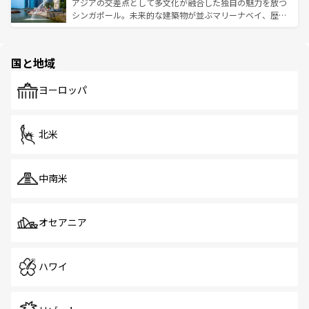
が待っている。親しみやすいタイの人々、仏教を中心とし
ており、効率よく見どころを回れるのも魅力。息をのむよ
アジアの交差点として多文化が融合した独自の魅力を放つ
た文化、そして多様な観光資源が、訪れる旅人を魅了し続
うな絶景から文化的な体験まで、香港を存分に楽しみ尽く
シンガポール。未来的な建築物が並ぶマリーナベイ、歴史
ける。 なお、新着のタイ情報は
コンテンツ一覧
を参照して
そう。 なお、新着の香港情報は
コンテンツ一覧
を参照して
と伝統を感じられるエスニックタウン、多数の緑豊かな公
ほしい。
ほしい。
園や自然保護区など、自然が調和した近代的な景観と文化
の多様性あふれるカラフルな町は、どこを歩いても新しい
国と地域
発見がある。さらに、治安のよさや充実した公共交通機関
も、旅行者にとっては魅力的なポイント。グルメも豊富
で、ホーカーズは地元の風情を楽しめる外せないスポット
ヨーロッパ
だ。訪れる人を飽きさせないシンガポールで、多様な魅力
を体感しよう。 なお、新着のシンガポール情報は
コンテン
ツ一覧
を参照してほしい。
北米
中南米
オセアニア
ハワイ