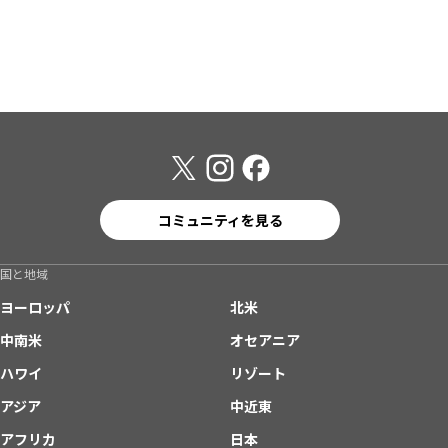
コミュニティを見る
国と地域
ヨーロッパ
北米
中南米
オセアニア
ハワイ
リゾート
アジア
中近東
アフリカ
日本