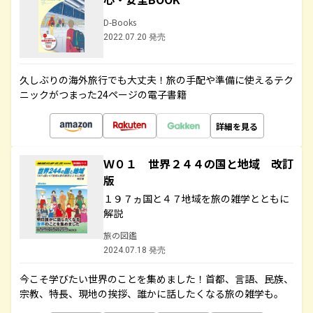
D-Books
2022.07.20 発売
久しぶりの海外旅行でも大丈夫！旅の手配や準備に使えるテク
ニックがつまった24ページの電子書籍
詳細を見る
Ｗ０１ 世界２４４の国と地域 改訂
版
１９７ヵ国と４７地域を旅の雑学とともに
解説
旅の図鑑
2024.07.18 発売
今こそ学びたい世界のことを集めました！首都、言語、民族、
宗教、特長、現地の挨拶、誰かに話したくなる旅の雑学も。