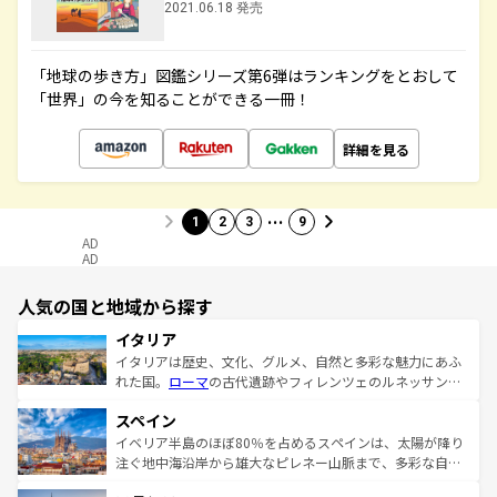
2021.06.18 発売
「地球の歩き方」図鑑シリーズ第6弾はランキングをとおして
「世界」の今を知ることができる一冊！
詳細を見る
…
1
2
3
9
AD
AD
人気の国と地域から探す
イタリア
イタリアは歴史、文化、グルメ、自然と多彩な魅力にあふ
れた国。
ローマ
の古代遺跡やフィレンツェのルネッサンス
美術、ヴェネツィアの運河など、歴史あるスポットはもち
スペイン
ろん、トスカーナの美しい田園風景やアマルフィ海岸の絶
景など、自然景観も見逃せない。観光の合間には、本場の
イベリア半島のほぼ80％を占めるスペインは、太陽が降り
ピザやパスタなど、絶品のイタリア料理を堪能することも
注ぐ地中海沿岸から雄大なピレネー山脈まで、多彩な自然
できる。朝目覚めてから夜眠るまで、すべての瞬間を楽し
と文化が詰まったヨーロッパ屈指の旅行先だ。多様な地域