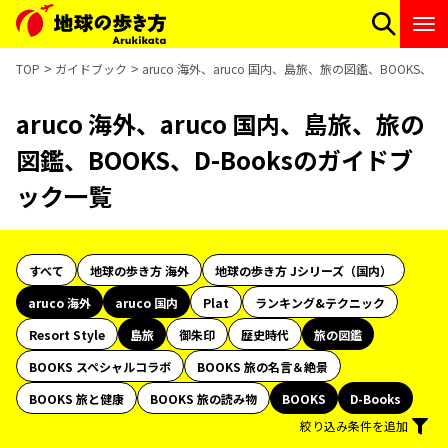
TOP
ガイドブック
aruco 海外、aruco 国内、島旅、旅の図鑑、BOOKS、D
aruco 海外、aruco 国内、島旅、旅の
図鑑、BOOKS、D-Booksのガイドブ
ック一覧
すべて
地球の歩き方 海外
地球の歩き方 Jシリーズ（国内）
aruco 海外
aruco 国内
Plat
ランキング&テクニック
Resort Style
島旅
御朱印
歴史時代
旅の図鑑
BOOKS スペシャルコラボ
BOOKS 旅の名言＆絶景
BOOKS 旅と健康
BOOKS 旅の読み物
BOOKS
D-Books
絞り込み条件を追加