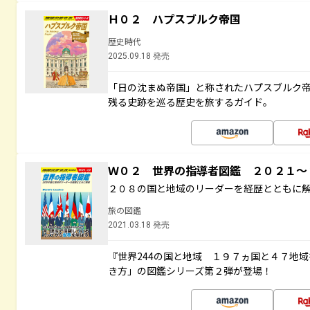
Ｈ０２ ハプスブルク帝国
歴史時代
2025.09.18 発売
「日の沈まぬ帝国」と称されたハプスブルク
残る史跡を巡る歴史を旅するガイド。
Ｗ０２ 世界の指導者図鑑 ２０２１
２０８の国と地域のリーダーを経歴とともに
旅の図鑑
2021.03.18 発売
『世界244の国と地域 １９７ヵ国と４７地
き方」の図鑑シリーズ第２弾が登場！