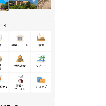
ーマ
食
建築・アート
宿泊
ト・
世界遺産
リゾート
戦
鉄道・
ビティ
ショップ
フライト