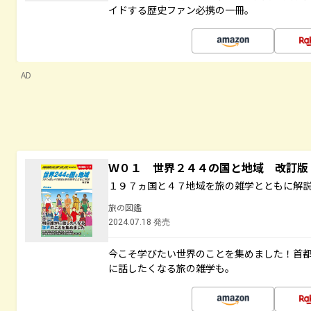
イドする歴史ファン必携の一冊。
AD
Ｗ０１ 世界２４４の国と地域 改訂版
１９７ヵ国と４７地域を旅の雑学とともに解
旅の図鑑
2024.07.18 発売
今こそ学びたい世界のことを集めました！首
に話したくなる旅の雑学も。