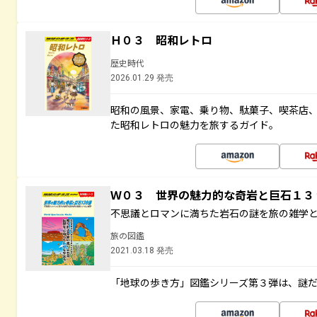
Ｈ０３ 昭和レトロ
歴史時代
2026.01.29 発売
昭和の風景、家電、乗り物、駄菓子、喫茶店
た昭和レトロの魅力を旅するガイド。
Ｗ０３ 世界の魅力的な奇岩と巨石１
不思議とロマンに満ちた岩石の謎を旅の雑学
旅の図鑑
2021.03.18 発売
「地球の歩き方」図鑑シリーズ第３弾は、謎