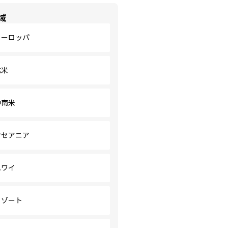
域
ヨーロッパ
北米
中南米
オセアニア
ハワイ
リゾート