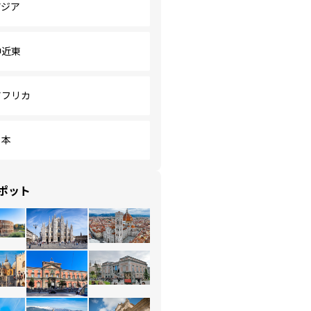
アジア
中近東
アフリカ
日本
ポット