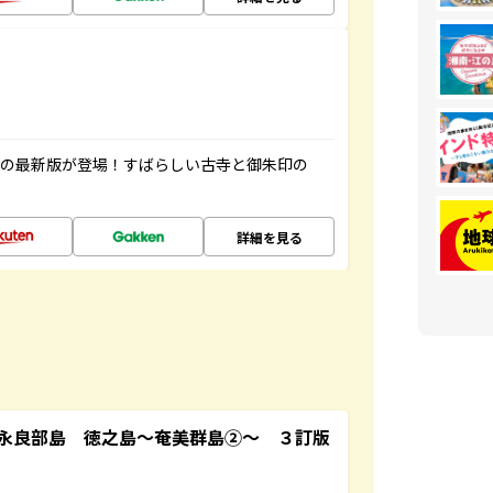
寺の最新版が登場！すばらしい古寺と御朱印の
詳細を見る
永良部島 徳之島～奄美群島②～ ３訂版