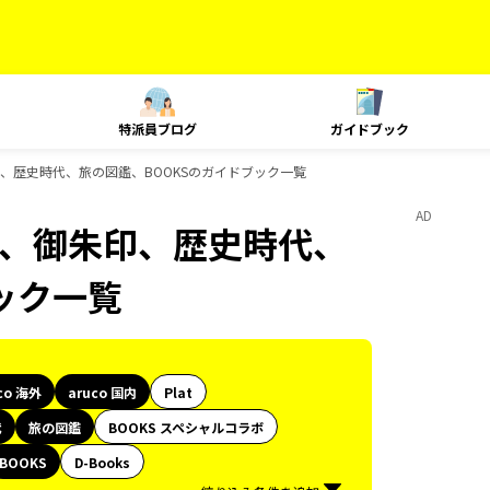
特派員ブログ
ガイドブック
御朱印、歴史時代、旅の図鑑、BOOKSのガイドブック一覧
AD
、島旅、御朱印、歴史時代、
ック一覧
co 海外
aruco 国内
Plat
代
旅の図鑑
BOOKS スペシャルコラボ
BOOKS
D-Books