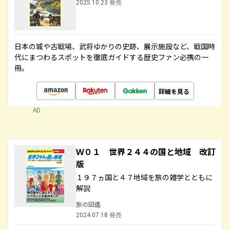
2025.10.23 発売
日本の城や古戦場、武将ゆかりの史跡、展示施設など、戦国時
代にまつわるスポットを徹底ガイドする歴史ファン必携の一
冊。
詳細を見る
AD
Ｗ０１ 世界２４４の国と地域 改訂
版
１９７ヵ国と４７地域を旅の雑学とともに
解説
旅の図鑑
2024.07.18 発売