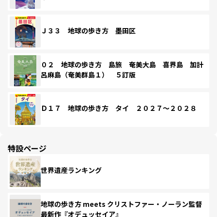
Ｊ３３ 地球の歩き方 墨田区
０２ 地球の歩き方 島旅 奄美大島 喜界島 加計
呂麻島（奄美群島１） ５訂版
Ｄ１７ 地球の歩き方 タイ ２０２７～２０２８
特設ページ
世界遺産ランキング
地球の歩き方 meets クリストファー・ノーラン監督
最新作『オデュッセイア』