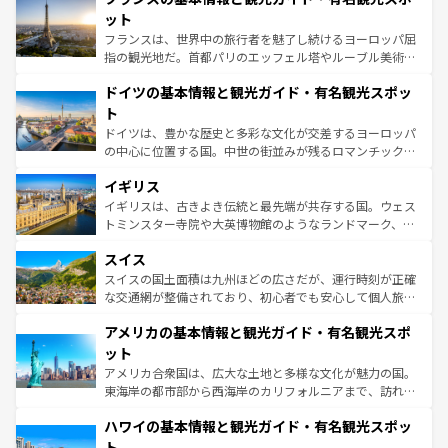
しい。
れる闘牛、そして美味しいタパスが生活の一部となってい
ット
る。首都マドリードの洗練された雰囲気や、バルセロナの
フランスは、世界中の旅行者を魅了し続けるヨーロッパ屈
アートに溢れた街角から、地方では古代ローマ遺跡や中世
指の観光地だ。首都パリのエッフェル塔やルーブル美術館
の城塞都市、穏やかなビーチリゾートまで多彩な表情を見
といった象徴的なスポットから、田舎町の古風な美しさま
せる。地方によって風土や気候が異なるスペインはその個
ドイツの基本情報と観光ガイド・有名観光スポッ
で、幅広い魅力が詰まっている。華麗な宮殿、歴史的な大
性で訪れる人を魅了する。 なお、新着のスペイン情報は
コ
聖堂、美しいビーチ、そして豊かな自然が、訪れる者を心
ト
ンテンツ一覧
を参照してほしい。
から魅了する。また、フランスは美食の国としても知ら
ドイツは、豊かな歴史と多彩な文化が交差するヨーロッパ
れ、フランス料理はユネスコ無形文化遺産にも登録されて
の中心に位置する国。中世の街並みが残るロマンチック街
いる。シャンパンの発祥地であるランス、プロヴァンスの
道から、未来を先取りするようなモダンな都市まで多様な
香り高いラベンダー畑など、多彩な楽しみ方が可能だ。さ
イギリス
顔を持つこの国は、どこを歩いても飽きることがない。ベ
らに、パリ以外の地域にも魅力が溢れており、どの街角に
ルリンの文化的活気、バイエルン州のアルプスの絶景、そ
イギリスは、古きよき伝統と最先端が共存する国。ウェス
も豊かな歴史と文化が息づいている。パリ以外の個性あふ
してライン川沿いのワイン畑といった風景は必見。ビール
トミンスター寺院や大英博物館のようなランドマーク、歴
れる地方に足を運ぶとそれぞれで全く異なる文化を体験で
とソーセージを味わいながら地元の人と過ごす楽しい時間
史ある大学都市、美しい丘陵地帯や牧歌的な風景など、エ
きるだろう。 なお、新着のフランス情報は
コンテンツ一覧
スイス
は、お酒好きな人にはぜひ体験してほしい。 なお、新着の
リアごとに異なる魅力がある。また、優雅なアフタヌーン
を参照してほしい。
ドイツ情報は
コンテンツ一覧
を参照してほしい。
ティー、ビール好きにはたまらない英国パブ、サッカー観
スイスの国土面積は九州ほどの広さだが、運行時刻が正確
戦など、本場だからこそできる体験も豊富。イギリスを旅
な交通網が整備されており、初心者でも安心して個人旅行
して楽しみつくそう。 なお、新着のイギリス情報は
コンテ
を楽しめる。日本同様に時刻表どおりの旅が可能だ。中世
アメリカの基本情報と観光ガイド・有名観光スポ
ンツ一覧
を参照してほしい。
の建物がそのまま残る町や、スイスならではのユニークな
博物館もあり、アルプス観光だけでなく町歩きも満喫する
ット
ことができる。国民の所得が高いため物価も高いが、旅行
アメリカ合衆国は、広大な土地と多様な文化が魅力の国。
者向けの交通パス提供のサービスもあり、うまく活用すれ
東海岸の都市部から西海岸のカリフォルニアまで、訪れる
ば市内交通費無料で観光を楽しむこともできる。 なお、新
場所ごとに異なる風景と体験が待っている。ニューヨーク
着のスイス情報は
コンテンツ一覧
を参照してほしい。
ハワイの基本情報と観光ガイド・有名観光スポッ
のような巨大都市は、観光、ショッピング、エンターテイ
ンメントが詰まった刺激的なスポットだ。一方、アメリカ
ト