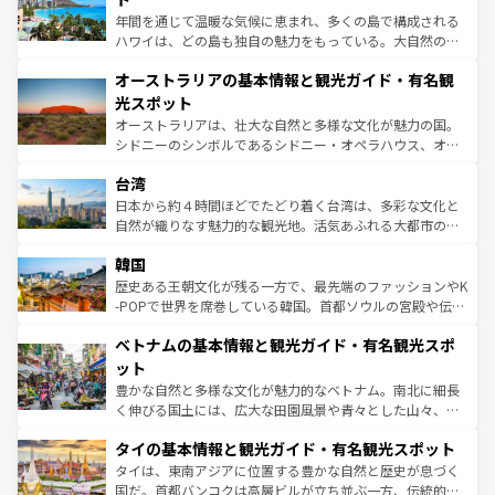
西部には大自然が広がり、グランドキャニオンやイエロー
年間を通じて温暖な気候に恵まれ、多くの島で構成される
ストーン国立公園といった絶景が堪能できる。さらに、南
ハワイは、どの島も独自の魅力をもっている。大自然の神
部のニューオーリンズでは、音楽と美食が融合した独特の
秘を感じたいなら、火山が生み出した壮大な景観を誇るハ
文化が魅力。旅行者はアメリカの各地域で異なる魅力を楽
オーストラリアの基本情報と観光ガイド・有名観
ワイ島は見逃せない。また、定番の観光地といえばオアフ
しみながら、その多様性と豊かな歴史を感じることができ
島だが、静かな自然を求めるならマウイ島やカウアイ島が
光スポット
るだろう。車でのロードトリップや列車の旅も、アメリカ
おすすめ。エメラルドグリーンに輝く海をはじめ、豊かな
オーストラリアは、壮大な自然と多様な文化が魅力の国。
ならではの贅沢な旅のスタイルだ。 なお、新着のアメリカ
文化や歴史が息づいている。「アロハスピリット」と呼ば
シドニーのシンボルであるシドニー・オペラハウス、オー
情報は
コンテンツ一覧
を参照してほしい。
れるおもてなしの心で訪れる人々を迎えてくれるハワイの
ストラリア東海岸北部に広がる大サンゴ礁地帯グレートバ
人々、おいしいローカルフードやハワイアンミュージッ
台湾
リアリーフや大陸中央部にそびえるウルル（エアーズロッ
ク、伝統的なフラダンスなど、すべてがハワイの魅力を彩
ク）、タスマニアの美しい原生林やケアンズの熱帯雨林な
日本から約４時間ほどでたどり着く台湾は、多彩な文化と
っている。訪れるたびに新しい発見と感動が待っているハ
ど、見どころがたくさん。また、カフェやワイン、オージ
自然が織りなす魅力的な観光地。活気あふれる大都市の台
ワイを、存分に味わってほしい。 なお、新着のハワイ情報
ービーフなどの食文化も豊かで、美味しいものであふれて
北やノスタルジックな町並みが人気な九份（ジォウフェ
は
コンテンツ一覧
を参照してほしい。
韓国
いる。アクティビティも充実しており、サーフィンやダイ
ン）、静ひつな山岳地帯である台湾東部など、都市の喧騒
ビング、ハイキングなど、アウトドア好きにはたまらな
と山間の静けさが共存しており、訪れる人に新しい発見と
歴史ある王朝文化が残る一方で、最先端のファッションやK
い。オーストラリアの多彩な魅力を存分に味わいつくそ
驚きをもたらしてくれる。また、奥深い台湾の食文化も魅
-POPで世界を席巻している韓国。首都ソウルの宮殿や伝統
う。 なお、新着のオーストラリア情報は
コンテンツ一覧
を
力で、夜市などの屋台グルメから高級料理、ヘルシーで美
家屋が並ぶエリアでは韓国の歴史と文化に浸ることがで
参照してほしい。
ベトナムの基本情報と観光ガイド・有名観光スポ
容にもいいと評判のスイーツなど、バラエティ豊かな料理
き、地方に足を延ばせば四季折々の自然美を楽しむことが
が味わえる。 なお、新着の台湾情報は
コンテンツ一覧
を参
できる。そして、キムチや焼肉、絶品のストリートフード
ット
照してほしい。
まで、さまざまな韓国料理が待っている。夜には、韓国な
豊かな自然と多様な文化が魅力的なベトナム。南北に細長
らではのナイトライフも堪能できる。あたたかいホスピタ
く伸びる国土には、広大な田園風景や青々とした山々、世
リティに包まれながら、韓国の多彩な魅力を心ゆくまで味
界遺産に登録された壮大な自然景観が点在し、都市部では
わってみてほしい。 なお、新着の韓国情報は
コンテンツ一
タイの基本情報と観光ガイド・有名観光スポット
急速な発展と共に伝統が息づく。ハノイの古い町並みやホ
覧
を参照してほしい。
ーチミン市のフランス統治時代の建物も、独特の雰囲気を
タイは、東南アジアに位置する豊かな自然と歴史が息づく
醸し出している。また、バラエティの豊かさとおいしさで
国だ。首都バンコクは高層ビルが立ち並ぶ一方、伝統的な