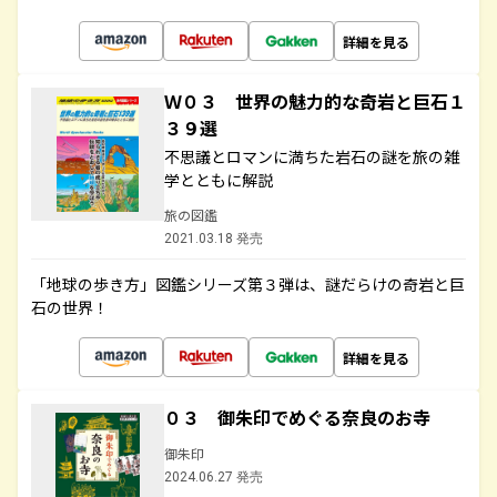
詳細を見る
Ｗ０３ 世界の魅力的な奇岩と巨石１
３９選
不思議とロマンに満ちた岩石の謎を旅の雑
学とともに解説
旅の図鑑
2021.03.18 発売
「地球の歩き方」図鑑シリーズ第３弾は、謎だらけの奇岩と巨
石の世界！
詳細を見る
０３ 御朱印でめぐる奈良のお寺
御朱印
2024.06.27 発売