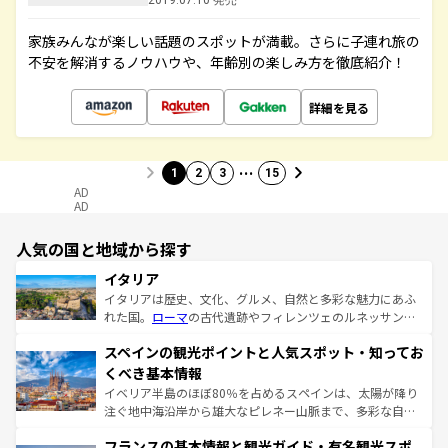
2019.07.10 発売
家族みんなが楽しい話題のスポットが満載。さらに子連れ旅の
不安を解消するノウハウや、年齢別の楽しみ方を徹底紹介！
詳細を見る
…
1
2
3
15
AD
AD
人気の国と地域から探す
イタリア
イタリアは歴史、文化、グルメ、自然と多彩な魅力にあふ
れた国。
ローマ
の古代遺跡やフィレンツェのルネッサンス
美術、ヴェネツィアの運河など、歴史あるスポットはもち
スペインの観光ポイントと人気スポット・知ってお
ろん、トスカーナの美しい田園風景やアマルフィ海岸の絶
景など、自然景観も見逃せない。観光の合間には、本場の
くべき基本情報
ピザやパスタなど、絶品のイタリア料理を堪能することも
イベリア半島のほぼ80％を占めるスペインは、太陽が降り
できる。朝目覚めてから夜眠るまで、すべての瞬間を楽し
注ぐ地中海沿岸から雄大なピレネー山脈まで、多彩な自然
ませてくれるイタリアで、忘れられない旅をしてみよう！
と文化が詰まったヨーロッパ屈指の旅行先だ。多様な地域
なお、新着のイタリア情報は
コンテンツ一覧
を参照してほ
フランスの基本情報と観光ガイド・有名観光スポ
文化が根付くこの国では、情熱的なフラメンコ、熱気あふ