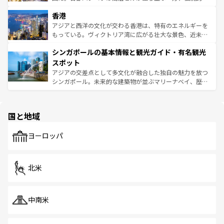
世界中の食通を魅了してやまないベトナム料理も魅力のひ
寺院や市場がいたるところに点在し、古きよき文化と現代
香港
とつ。フォーやバインミー、ベトナムコーヒーなどは、ぜ
の活気が交差している。北部ではチェンマイなどの山岳地
ひ現地で味わいたい。どの地域を訪れてもあたたかい人々
帯で自然と触れ合い、南部ではプーケットやクラビの美し
アジアと西洋の文化が交わる香港は、特有のエネルギーを
が旅行者を迎えてくれるので、きっと忘れられない旅にな
いビーチでリゾート気分を楽しむことができる。タイ料理
もっている。ヴィクトリア湾に広がる壮大な景色、近未来
るはずだ。 なお、新着のベトナム情報は
コンテンツ一覧
を
は世界的に有名で、屋台から高級レストランまで味覚を刺
的なアートスポット、そして歴史と現代が融合した町並
参照してほしい。
シンガポールの基本情報と観光ガイド・有名観光
激する。気候は一年中温暖で、どの季節にも異なる楽しみ
み、どこを訪れても感動するはず。観光スポットが密集し
が待っている。親しみやすいタイの人々、仏教を中心とし
ており、効率よく見どころを回れるのも魅力。息をのむよ
スポット
た文化、そして多様な観光資源が、訪れる旅人を魅了し続
うな絶景から文化的な体験まで、香港を存分に楽しみ尽く
アジアの交差点として多文化が融合した独自の魅力を放つ
ける。 なお、新着のタイ情報は
コンテンツ一覧
を参照して
そう。 なお、新着の香港情報は
コンテンツ一覧
を参照して
シンガポール。未来的な建築物が並ぶマリーナベイ、歴史
ほしい。
ほしい。
と伝統を感じられるエスニックタウン、多数の緑豊かな公
園や自然保護区など、自然が調和した近代的な景観と文化
の多様性あふれるカラフルな町は、どこを歩いても新しい
国と地域
発見がある。さらに、治安のよさや充実した公共交通機関
も、旅行者にとっては魅力的なポイント。グルメも豊富
で、ホーカーズは地元の風情を楽しめる外せないスポット
ヨーロッパ
だ。訪れる人を飽きさせないシンガポールで、多様な魅力
を体感しよう。 なお、新着のシンガポール情報は
コンテン
ツ一覧
を参照してほしい。
北米
中南米