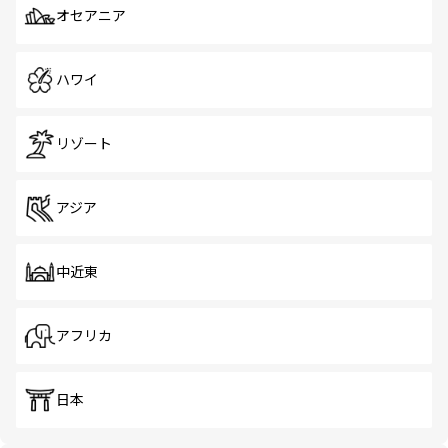
オセアニア
ハワイ
リゾート
アジア
中近東
アフリカ
日本