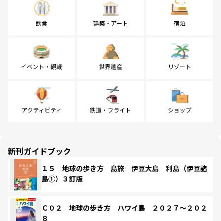
飲食
建築・アート
宿泊
イベント・観戦
世界遺産
リゾート
アクティビティ
鉄道・フライト
ショップ
新刊ガイドブック
１５ 地球の歩き方 島旅 伊豆大島 利島（伊豆諸
島①）３訂版
Ｃ０２ 地球の歩き方 ハワイ島 ２０２７～２０２
８