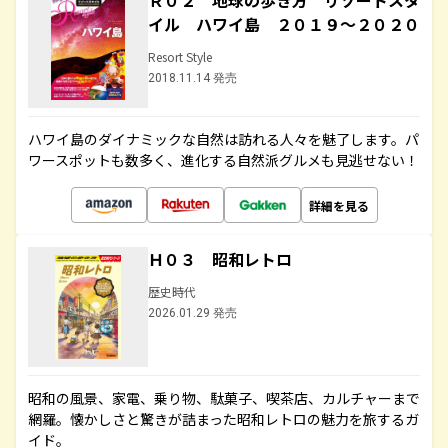
Ｒ０２ 地球の歩き方 リゾートスタ
イル ハワイ島 ２０１９～２０２０
Resort Style
2018.11.14 発売
ハワイ島のダイナミックな自然は訪れる人々を魅了します。パ
ワースポットも数多く、進化する自然派グルメも見逃せない！
詳細を見る
Ｈ０３ 昭和レトロ
歴史時代
2026.01.29 発売
昭和の風景、家電、乗り物、駄菓子、喫茶店、カルチャーまで
網羅。懐かしさと驚きが詰まった昭和レトロの魅力を旅するガ
イド。