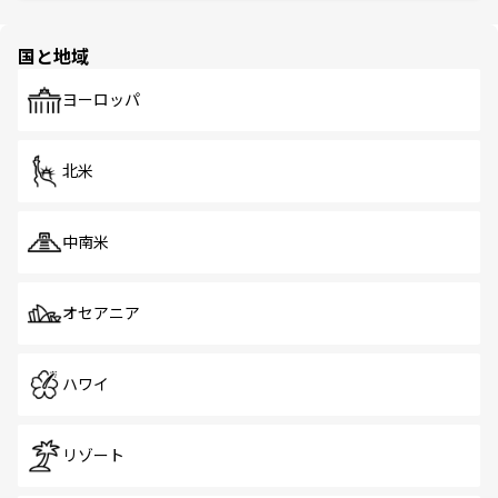
ほしい。
ほしい。
園や自然保護区など、自然が調和した近代的な景観と文化
の多様性あふれるカラフルな町は、どこを歩いても新しい
国と地域
発見がある。さらに、治安のよさや充実した公共交通機関
も、旅行者にとっては魅力的なポイント。グルメも豊富
で、ホーカーズは地元の風情を楽しめる外せないスポット
ヨーロッパ
だ。訪れる人を飽きさせないシンガポールで、多様な魅力
を体感しよう。 なお、新着のシンガポール情報は
コンテン
ツ一覧
を参照してほしい。
北米
中南米
オセアニア
ハワイ
リゾート