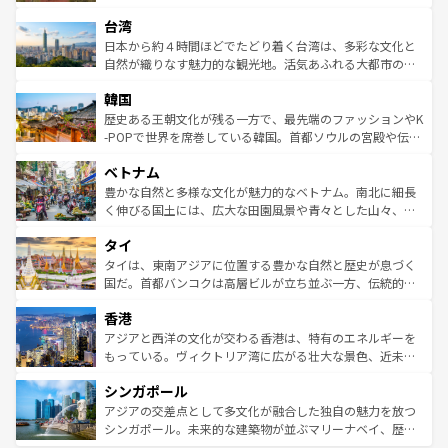
るだろう。車でのロードトリップや列車の旅も、アメリカ
文化や歴史が息づいている。「アロハスピリット」と呼ば
ストラリア東海岸北部に広がる大サンゴ礁地帯グレートバ
ならではの贅沢な旅のスタイルだ。 なお、新着のアメリカ
台湾
れるおもてなしの心で訪れる人々を迎えてくれるハワイの
リアリーフや大陸中央部にそびえるウルル（エアーズロッ
情報は
コンテンツ一覧
を参照してほしい。
人々、おいしいローカルフードやハワイアンミュージッ
ク）、タスマニアの美しい原生林やケアンズの熱帯雨林な
日本から約４時間ほどでたどり着く台湾は、多彩な文化と
ク、伝統的なフラダンスなど、すべてがハワイの魅力を彩
ど、見どころがたくさん。また、カフェやワイン、オージ
自然が織りなす魅力的な観光地。活気あふれる大都市の台
っている。訪れるたびに新しい発見と感動が待っているハ
ービーフなどの食文化も豊かで、美味しいものであふれて
北やノスタルジックな町並みが人気な九份（ジォウフェ
ワイを、存分に味わってほしい。 なお、新着のハワイ情報
韓国
いる。アクティビティも充実しており、サーフィンやダイ
ン）、静ひつな山岳地帯である台湾東部など、都市の喧騒
は
コンテンツ一覧
を参照してほしい。
ビング、ハイキングなど、アウトドア好きにはたまらな
と山間の静けさが共存しており、訪れる人に新しい発見と
歴史ある王朝文化が残る一方で、最先端のファッションやK
い。オーストラリアの多彩な魅力を存分に味わいつくそ
驚きをもたらしてくれる。また、奥深い台湾の食文化も魅
-POPで世界を席巻している韓国。首都ソウルの宮殿や伝統
う。 なお、新着のオーストラリア情報は
コンテンツ一覧
を
力で、夜市などの屋台グルメから高級料理、ヘルシーで美
家屋が並ぶエリアでは韓国の歴史と文化に浸ることがで
参照してほしい。
ベトナム
容にもいいと評判のスイーツなど、バラエティ豊かな料理
き、地方に足を延ばせば四季折々の自然美を楽しむことが
が味わえる。 なお、新着の台湾情報は
コンテンツ一覧
を参
できる。そして、キムチや焼肉、絶品のストリートフード
豊かな自然と多様な文化が魅力的なベトナム。南北に細長
照してほしい。
まで、さまざまな韓国料理が待っている。夜には、韓国な
く伸びる国土には、広大な田園風景や青々とした山々、世
らではのナイトライフも堪能できる。あたたかいホスピタ
界遺産に登録された壮大な自然景観が点在し、都市部では
タイ
リティに包まれながら、韓国の多彩な魅力を心ゆくまで味
急速な発展と共に伝統が息づく。ハノイの古い町並みやホ
わってみてほしい。 なお、新着の韓国情報は
コンテンツ一
ーチミン市のフランス統治時代の建物も、独特の雰囲気を
タイは、東南アジアに位置する豊かな自然と歴史が息づく
覧
を参照してほしい。
醸し出している。また、バラエティの豊かさとおいしさで
国だ。首都バンコクは高層ビルが立ち並ぶ一方、伝統的な
世界中の食通を魅了してやまないベトナム料理も魅力のひ
寺院や市場がいたるところに点在し、古きよき文化と現代
香港
とつ。フォーやバインミー、ベトナムコーヒーなどは、ぜ
の活気が交差している。北部ではチェンマイなどの山岳地
ひ現地で味わいたい。どの地域を訪れてもあたたかい人々
帯で自然と触れ合い、南部ではプーケットやクラビの美し
アジアと西洋の文化が交わる香港は、特有のエネルギーを
が旅行者を迎えてくれるので、きっと忘れられない旅にな
いビーチでリゾート気分を楽しむことができる。タイ料理
もっている。ヴィクトリア湾に広がる壮大な景色、近未来
るはずだ。 なお、新着のベトナム情報は
コンテンツ一覧
を
は世界的に有名で、屋台から高級レストランまで味覚を刺
的なアートスポット、そして歴史と現代が融合した町並
参照してほしい。
シンガポール
激する。気候は一年中温暖で、どの季節にも異なる楽しみ
み、どこを訪れても感動するはず。観光スポットが密集し
が待っている。親しみやすいタイの人々、仏教を中心とし
ており、効率よく見どころを回れるのも魅力。息をのむよ
アジアの交差点として多文化が融合した独自の魅力を放つ
た文化、そして多様な観光資源が、訪れる旅人を魅了し続
うな絶景から文化的な体験まで、香港を存分に楽しみ尽く
シンガポール。未来的な建築物が並ぶマリーナベイ、歴史
ける。 なお、新着のタイ情報は
コンテンツ一覧
を参照して
そう。 なお、新着の香港情報は
コンテンツ一覧
を参照して
と伝統を感じられるエスニックタウン、多数の緑豊かな公