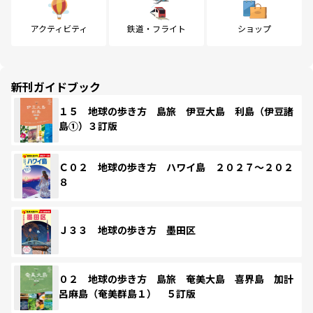
アクティビティ
鉄道・フライト
ショップ
新刊ガイドブック
１５ 地球の歩き方 島旅 伊豆大島 利島（伊豆諸
島①）３訂版
Ｃ０２ 地球の歩き方 ハワイ島 ２０２７～２０２
８
Ｊ３３ 地球の歩き方 墨田区
０２ 地球の歩き方 島旅 奄美大島 喜界島 加計
呂麻島（奄美群島１） ５訂版