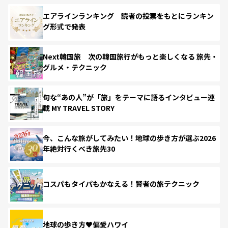
エアラインランキング 読者の投票をもとにランキン
グ形式で発表
Next韓国旅 次の韓国旅行がもっと楽しくなる 旅先・
グルメ・テクニック
旬な“あの人”が「旅」をテーマに語るインタビュー連
載 MY TRAVEL STORY
今、こんな旅がしてみたい！地球の歩き方が選ぶ2026
年絶対行くべき旅先30
コスパもタイパもかなえる！賢者の旅テクニック
地球の歩き方♥偏愛ハワイ