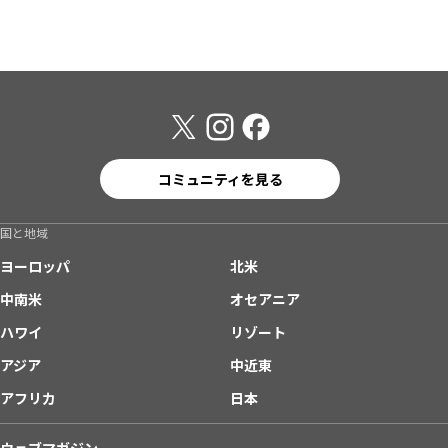
コミュニティを見る
国と地域
ヨーロッパ
北米
中南米
オセアニア
ハワイ
リゾート
アジア
中近東
アフリカ
日本
ウェブマガジン