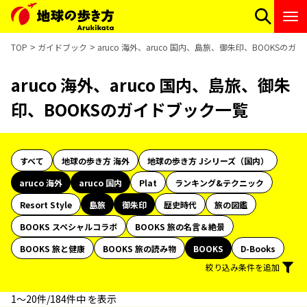
TOP
ガイドブック
aruco 海外、aruco 国内、島旅、御朱印、BOOKSの
aruco 海外、aruco 国内、島旅、御朱
印、BOOKSのガイドブック一覧
すべて
地球の歩き方 海外
地球の歩き方 Jシリーズ（国内）
aruco 海外
aruco 国内
Plat
ランキング&テクニック
Resort Style
島旅
御朱印
歴史時代
旅の図鑑
BOOKS スペシャルコラボ
BOOKS 旅の名言＆絶景
BOOKS 旅と健康
BOOKS 旅の読み物
BOOKS
D-Books
絞り込み条件を追加
1〜20件/184件中 を表示