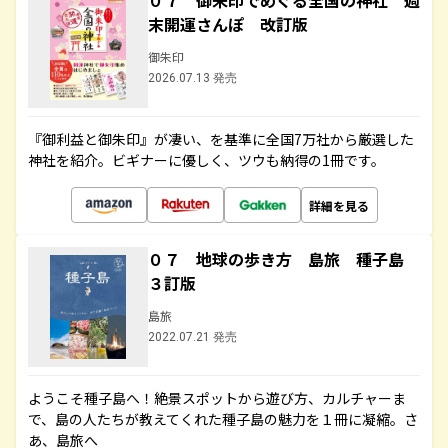
０７ 御朱印でめぐる全国の神社 週
末開運さんぽ 改訂版
御朱印
2026.07.13 発売
『御利益と御朱印』が凄い、を基準に全国7万社から厳選した
神社を紹介。ビギナーに優しく、ツウも納得の1冊です。
詳細を見る
０７ 地球の歩き方 島旅 種子島
３訂版
島旅
2022.07.21 発売
ようこそ種子島へ！絶景スポットから遊び方、カルチャーま
で、島の人たちが教えてくれた種子島の魅力を１冊に凝縮。さ
あ、島旅へ