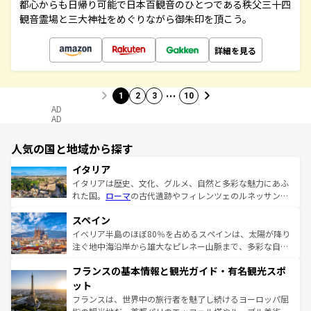
都心からも日帰り可能で日本百観音のひとつである秩父三十四
観音霊場と三大神社をめぐりながら御朱印を頂こう。
詳細を見る
…
1
2
3
10
AD
AD
人気の国と地域から探す
イタリア
イタリアは歴史、文化、グルメ、自然と多彩な魅力にあふ
れた国。
ローマ
の古代遺跡やフィレンツェのルネッサンス
美術、ヴェネツィアの運河など、歴史あるスポットはもち
スペイン
ろん、トスカーナの美しい田園風景やアマルフィ海岸の絶
景など、自然景観も見逃せない。観光の合間には、本場の
イベリア半島のほぼ80％を占めるスペインは、太陽が降り
ピザやパスタなど、絶品のイタリア料理を堪能することも
注ぐ地中海沿岸から雄大なピレネー山脈まで、多彩な自然
できる。朝目覚めてから夜眠るまで、すべての瞬間を楽し
と文化が詰まったヨーロッパ屈指の旅行先だ。多様な地域
フランスの基本情報と観光ガイド・有名観光スポ
ませてくれるイタリアで、忘れられない旅をしてみよう！
文化が根付くこの国では、情熱的なフラメンコ、熱気あふ
なお、新着のイタリア情報は
コンテンツ一覧
を参照してほ
れる闘牛、そして美味しいタパスが生活の一部となってい
ット
しい。
る。首都マドリードの洗練された雰囲気や、バルセロナの
フランスは、世界中の旅行者を魅了し続けるヨーロッパ屈
アートに溢れた街角から、地方では古代ローマ遺跡や中世