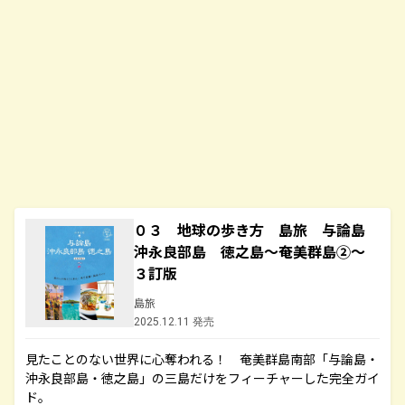
０３ 地球の歩き方 島旅 与論島
沖永良部島 徳之島～奄美群島②～
３訂版
島旅
2025.12.11 発売
見たことのない世界に心奪われる！ 奄美群島南部「与論島・
沖永良部島・徳之島」の三島だけをフィーチャーした完全ガイ
ド。