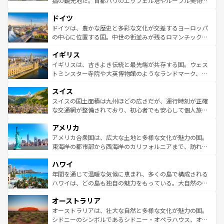
指の観光地だ。首都パリのエッフェル塔やルーブル美術館
の城塞都市、穏やかなビーチリゾートまで多彩な表情を見
といった象徴的なスポットから、田舎町の古風な美しさま
せる。地方によって風土や気候が異なるスペインはその個
ドイツ
で、幅広い魅力が詰まっている。華麗な宮殿、歴史的な大
性で訪れる人を魅了する。 なお、新着のスペイン情報は
コ
聖堂、美しいビーチ、そして豊かな自然が、訪れる者を心
ドイツは、豊かな歴史と多彩な文化が交差するヨーロッパ
ンテンツ一覧
を参照してほしい。
から魅了する。また、フランスは美食の国としても知ら
の中心に位置する国。中世の街並みが残るロマンチック街
れ、フランス料理はユネスコ無形文化遺産にも登録されて
道から、未来を先取りするようなモダンな都市まで多様な
イギリス
いる。シャンパンの発祥地であるランス、プロヴァンスの
顔を持つこの国は、どこを歩いても飽きることがない。ベ
香り高いラベンダー畑など、多彩な楽しみ方が可能だ。さ
ルリンの文化的活気、バイエルン州のアルプスの絶景、そ
イギリスは、古きよき伝統と最先端が共存する国。ウェス
らに、パリ以外の地域にも魅力が溢れており、どの街角に
してライン川沿いのワイン畑といった風景は必見。ビール
トミンスター寺院や大英博物館のようなランドマーク、歴
も豊かな歴史と文化が息づいている。パリ以外の個性あふ
とソーセージを味わいながら地元の人と過ごす楽しい時間
史ある大学都市、美しい丘陵地帯や牧歌的な風景など、エ
れる地方に足を運ぶとそれぞれで全く異なる文化を体験で
スイス
は、お酒好きな人にはぜひ体験してほしい。 なお、新着の
リアごとに異なる魅力がある。また、優雅なアフタヌーン
きるだろう。 なお、新着のフランス情報は
コンテンツ一覧
ドイツ情報は
コンテンツ一覧
を参照してほしい。
ティー、ビール好きにはたまらない英国パブ、サッカー観
スイスの国土面積は九州ほどの広さだが、運行時刻が正確
を参照してほしい。
戦など、本場だからこそできる体験も豊富。イギリスを旅
な交通網が整備されており、初心者でも安心して個人旅行
して楽しみつくそう。 なお、新着のイギリス情報は
コンテ
を楽しめる。日本同様に時刻表どおりの旅が可能だ。中世
アメリカ
ンツ一覧
を参照してほしい。
の建物がそのまま残る町や、スイスならではのユニークな
博物館もあり、アルプス観光だけでなく町歩きも満喫する
アメリカ合衆国は、広大な土地と多様な文化が魅力の国。
ことができる。国民の所得が高いため物価も高いが、旅行
東海岸の都市部から西海岸のカリフォルニアまで、訪れる
者向けの交通パス提供のサービスもあり、うまく活用すれ
場所ごとに異なる風景と体験が待っている。ニューヨーク
ハワイ
ば市内交通費無料で観光を楽しむこともできる。 なお、新
のような巨大都市は、観光、ショッピング、エンターテイ
着のスイス情報は
コンテンツ一覧
を参照してほしい。
ンメントが詰まった刺激的なスポットだ。一方、アメリカ
年間を通じて温暖な気候に恵まれ、多くの島で構成される
西部には大自然が広がり、グランドキャニオンやイエロー
ハワイは、どの島も独自の魅力をもっている。大自然の神
ストーン国立公園といった絶景が堪能できる。さらに、南
秘を感じたいなら、火山が生み出した壮大な景観を誇るハ
オーストラリア
部のニューオーリンズでは、音楽と美食が融合した独特の
ワイ島は見逃せない。また、定番の観光地といえばオアフ
文化が魅力。旅行者はアメリカの各地域で異なる魅力を楽
島だが、静かな自然を求めるならマウイ島やカウアイ島が
オーストラリアは、壮大な自然と多様な文化が魅力の国。
しみながら、その多様性と豊かな歴史を感じることができ
おすすめ。エメラルドグリーンに輝く海をはじめ、豊かな
シドニーのシンボルであるシドニー・オペラハウス、オー