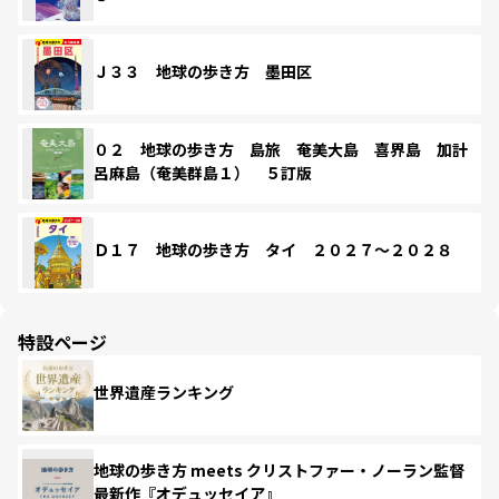
Ｊ３３ 地球の歩き方 墨田区
０２ 地球の歩き方 島旅 奄美大島 喜界島 加計
呂麻島（奄美群島１） ５訂版
Ｄ１７ 地球の歩き方 タイ ２０２７～２０２８
特設ページ
世界遺産ランキング
地球の歩き方 meets クリストファー・ノーラン監督
最新作『オデュッセイア』