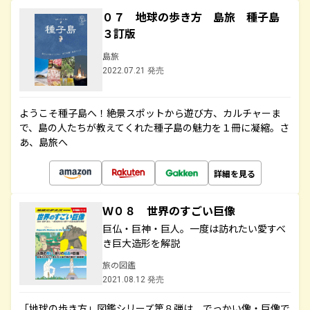
０７ 地球の歩き方 島旅 種子島
３訂版
島旅
2022.07.21 発売
ようこそ種子島へ！絶景スポットから遊び方、カルチャーま
で、島の人たちが教えてくれた種子島の魅力を１冊に凝縮。さ
あ、島旅へ
詳細を見る
Ｗ０８ 世界のすごい巨像
巨仏・巨神・巨人。一度は訪れたい愛すべ
き巨大造形を解説
旅の図鑑
2021.08.12 発売
「地球の歩き方」図鑑シリーズ第８弾は、でっかい像・巨像で