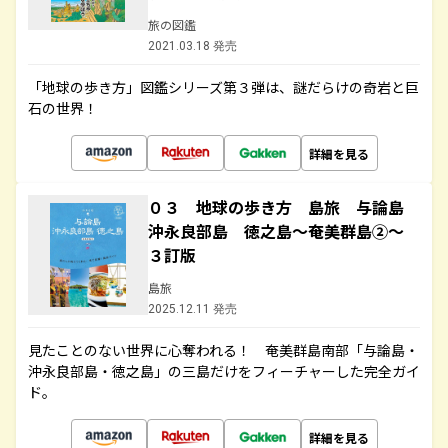
旅の図鑑
2021.03.18 発売
「地球の歩き方」図鑑シリーズ第３弾は、謎だらけの奇岩と巨
石の世界！
詳細を見る
０３ 地球の歩き方 島旅 与論島
沖永良部島 徳之島～奄美群島②～
３訂版
島旅
2025.12.11 発売
見たことのない世界に心奪われる！ 奄美群島南部「与論島・
沖永良部島・徳之島」の三島だけをフィーチャーした完全ガイ
ド。
詳細を見る