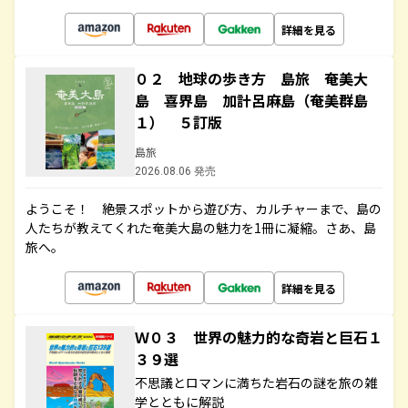
詳細を見る
０２ 地球の歩き方 島旅 奄美大
島 喜界島 加計呂麻島（奄美群島
１） ５訂版
島旅
2026.08.06 発売
ようこそ！ 絶景スポットから遊び方、カルチャーまで、島の
人たちが教えてくれた奄美大島の魅力を1冊に凝縮。さあ、島
旅へ。
詳細を見る
Ｗ０３ 世界の魅力的な奇岩と巨石１
３９選
不思議とロマンに満ちた岩石の謎を旅の雑
学とともに解説