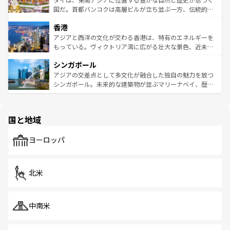
覧
を参照してほしい。
醸し出している。また、バラエティの豊かさとおいしさで
国だ。首都バンコクは高層ビルが立ち並ぶ一方、伝統的な
世界中の食通を魅了してやまないベトナム料理も魅力のひ
寺院や市場がいたるところに点在し、古きよき文化と現代
香港
とつ。フォーやバインミー、ベトナムコーヒーなどは、ぜ
の活気が交差している。北部ではチェンマイなどの山岳地
ひ現地で味わいたい。どの地域を訪れてもあたたかい人々
帯で自然と触れ合い、南部ではプーケットやクラビの美し
アジアと西洋の文化が交わる香港は、特有のエネルギーを
が旅行者を迎えてくれるので、きっと忘れられない旅にな
いビーチでリゾート気分を楽しむことができる。タイ料理
もっている。ヴィクトリア湾に広がる壮大な景色、近未来
るはずだ。 なお、新着のベトナム情報は
コンテンツ一覧
を
は世界的に有名で、屋台から高級レストランまで味覚を刺
的なアートスポット、そして歴史と現代が融合した町並
参照してほしい。
シンガポール
激する。気候は一年中温暖で、どの季節にも異なる楽しみ
み、どこを訪れても感動するはず。観光スポットが密集し
が待っている。親しみやすいタイの人々、仏教を中心とし
ており、効率よく見どころを回れるのも魅力。息をのむよ
アジアの交差点として多文化が融合した独自の魅力を放つ
た文化、そして多様な観光資源が、訪れる旅人を魅了し続
うな絶景から文化的な体験まで、香港を存分に楽しみ尽く
シンガポール。未来的な建築物が並ぶマリーナベイ、歴史
ける。 なお、新着のタイ情報は
コンテンツ一覧
を参照して
そう。 なお、新着の香港情報は
コンテンツ一覧
を参照して
と伝統を感じられるエスニックタウン、多数の緑豊かな公
ほしい。
ほしい。
園や自然保護区など、自然が調和した近代的な景観と文化
の多様性あふれるカラフルな町は、どこを歩いても新しい
国と地域
発見がある。さらに、治安のよさや充実した公共交通機関
も、旅行者にとっては魅力的なポイント。グルメも豊富
で、ホーカーズは地元の風情を楽しめる外せないスポット
ヨーロッパ
だ。訪れる人を飽きさせないシンガポールで、多様な魅力
を体感しよう。 なお、新着のシンガポール情報は
コンテン
ツ一覧
を参照してほしい。
北米
中南米