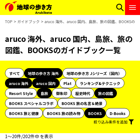
TOP
ガイドブック
aruco 海外、aruco 国内、島旅、旅の図鑑、BOOKS
aruco 海外、aruco 国内、島旅、旅の
図鑑、BOOKSのガイドブック一覧
すべて
地球の歩き方 海外
地球の歩き方 Jシリーズ（国内）
aruco 海外
aruco 国内
Plat
ランキング&テクニック
Resort Style
島旅
御朱印
歴史時代
旅の図鑑
BOOKS スペシャルコラボ
BOOKS 旅の名言＆絶景
BOOKS 旅と健康
BOOKS 旅の読み物
BOOKS
D-Books
絞り込み条件を追加
1〜20件/202件中 を表示