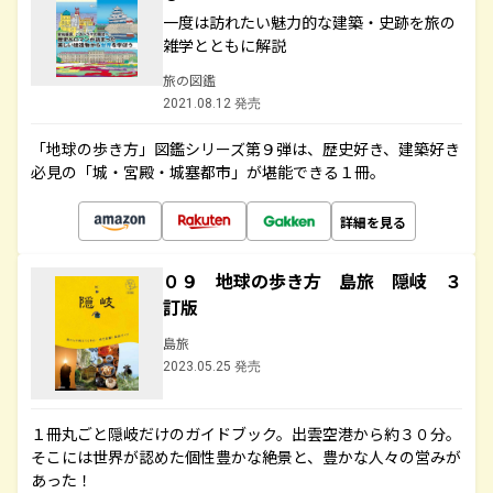
一度は訪れたい魅力的な建築・史跡を旅の
雑学とともに解説
旅の図鑑
2021.08.12 発売
「地球の歩き方」図鑑シリーズ第９弾は、歴史好き、建築好き
必見の「城・宮殿・城塞都市」が堪能できる１冊。
詳細を見る
０９ 地球の歩き方 島旅 隠岐 ３
訂版
島旅
2023.05.25 発売
１冊丸ごと隠岐だけのガイドブック。出雲空港から約３０分。
そこには世界が認めた個性豊かな絶景と、豊かな人々の営みが
あった！