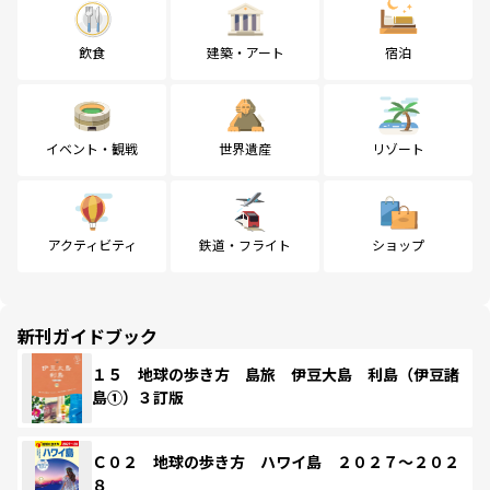
飲食
建築・アート
宿泊
イベント・観戦
世界遺産
リゾート
アクティビティ
鉄道・フライト
ショップ
新刊ガイドブック
１５ 地球の歩き方 島旅 伊豆大島 利島（伊豆諸
島①）３訂版
Ｃ０２ 地球の歩き方 ハワイ島 ２０２７～２０２
８