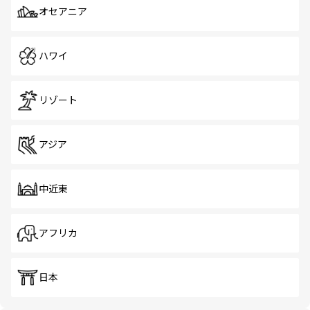
オセアニア
ハワイ
リゾート
アジア
中近東
アフリカ
日本