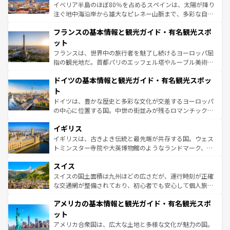
ピザやパスタなど、絶品のイタリア料理を堪能することも
イベリア半島のほぼ80％を占めるスペインは、太陽が降り
できる。朝目覚めてから夜眠るまで、すべての瞬間を楽し
注ぐ地中海沿岸から雄大なピレネー山脈まで、多彩な自然
ませてくれるイタリアで、忘れられない旅をしてみよう！
と文化が詰まったヨーロッパ屈指の旅行先だ。多様な地域
なお、新着のイタリア情報は
コンテンツ一覧
を参照してほ
フランスの基本情報と観光ガイド・有名観光スポ
文化が根付くこの国では、情熱的なフラメンコ、熱気あふ
しい。
れる闘牛、そして美味しいタパスが生活の一部となってい
ット
る。首都マドリードの洗練された雰囲気や、バルセロナの
フランスは、世界中の旅行者を魅了し続けるヨーロッパ屈
アートに溢れた街角から、地方では古代ローマ遺跡や中世
指の観光地だ。首都パリのエッフェル塔やルーブル美術館
の城塞都市、穏やかなビーチリゾートまで多彩な表情を見
といった象徴的なスポットから、田舎町の古風な美しさま
せる。地方によって風土や気候が異なるスペインはその個
ドイツの基本情報と観光ガイド・有名観光スポッ
で、幅広い魅力が詰まっている。華麗な宮殿、歴史的な大
性で訪れる人を魅了する。 なお、新着のスペイン情報は
コ
聖堂、美しいビーチ、そして豊かな自然が、訪れる者を心
ト
ンテンツ一覧
を参照してほしい。
から魅了する。また、フランスは美食の国としても知ら
ドイツは、豊かな歴史と多彩な文化が交差するヨーロッパ
れ、フランス料理はユネスコ無形文化遺産にも登録されて
の中心に位置する国。中世の街並みが残るロマンチック街
いる。シャンパンの発祥地であるランス、プロヴァンスの
道から、未来を先取りするようなモダンな都市まで多様な
香り高いラベンダー畑など、多彩な楽しみ方が可能だ。さ
イギリス
顔を持つこの国は、どこを歩いても飽きることがない。ベ
らに、パリ以外の地域にも魅力が溢れており、どの街角に
ルリンの文化的活気、バイエルン州のアルプスの絶景、そ
イギリスは、古きよき伝統と最先端が共存する国。ウェス
も豊かな歴史と文化が息づいている。パリ以外の個性あふ
してライン川沿いのワイン畑といった風景は必見。ビール
トミンスター寺院や大英博物館のようなランドマーク、歴
れる地方に足を運ぶとそれぞれで全く異なる文化を体験で
とソーセージを味わいながら地元の人と過ごす楽しい時間
史ある大学都市、美しい丘陵地帯や牧歌的な風景など、エ
きるだろう。 なお、新着のフランス情報は
コンテンツ一覧
スイス
は、お酒好きな人にはぜひ体験してほしい。 なお、新着の
リアごとに異なる魅力がある。また、優雅なアフタヌーン
を参照してほしい。
ドイツ情報は
コンテンツ一覧
を参照してほしい。
ティー、ビール好きにはたまらない英国パブ、サッカー観
スイスの国土面積は九州ほどの広さだが、運行時刻が正確
戦など、本場だからこそできる体験も豊富。イギリスを旅
な交通網が整備されており、初心者でも安心して個人旅行
して楽しみつくそう。 なお、新着のイギリス情報は
コンテ
を楽しめる。日本同様に時刻表どおりの旅が可能だ。中世
アメリカの基本情報と観光ガイド・有名観光スポ
ンツ一覧
を参照してほしい。
の建物がそのまま残る町や、スイスならではのユニークな
博物館もあり、アルプス観光だけでなく町歩きも満喫する
ット
ことができる。国民の所得が高いため物価も高いが、旅行
アメリカ合衆国は、広大な土地と多様な文化が魅力の国。