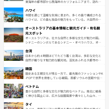
者向けの交通パス提供のサービスもあり、うまく活用すれ
東海岸の都市部から西海岸のカリフォルニアまで、訪れる
ば市内交通費無料で観光を楽しむこともできる。 なお、新
場所ごとに異なる風景と体験が待っている。ニューヨーク
着のスイス情報は
コンテンツ一覧
を参照してほしい。
ハワイ
のような巨大都市は、観光、ショッピング、エンターテイ
ンメントが詰まった刺激的なスポットだ。一方、アメリカ
年間を通じて温暖な気候に恵まれ、多くの島で構成される
西部には大自然が広がり、グランドキャニオンやイエロー
ハワイは、どの島も独自の魅力をもっている。大自然の神
ストーン国立公園といった絶景が堪能できる。さらに、南
秘を感じたいなら、火山が生み出した壮大な景観を誇るハ
オーストラリアの基本情報と観光ガイド・有名観
部のニューオーリンズでは、音楽と美食が融合した独特の
ワイ島は見逃せない。また、定番の観光地といえばオアフ
文化が魅力。旅行者はアメリカの各地域で異なる魅力を楽
島だが、静かな自然を求めるならマウイ島やカウアイ島が
光スポット
しみながら、その多様性と豊かな歴史を感じることができ
おすすめ。エメラルドグリーンに輝く海をはじめ、豊かな
オーストラリアは、壮大な自然と多様な文化が魅力の国。
るだろう。車でのロードトリップや列車の旅も、アメリカ
文化や歴史が息づいている。「アロハスピリット」と呼ば
シドニーのシンボルであるシドニー・オペラハウス、オー
ならではの贅沢な旅のスタイルだ。 なお、新着のアメリカ
れるおもてなしの心で訪れる人々を迎えてくれるハワイの
ストラリア東海岸北部に広がる大サンゴ礁地帯グレートバ
情報は
コンテンツ一覧
を参照してほしい。
人々、おいしいローカルフードやハワイアンミュージッ
台湾
リアリーフや大陸中央部にそびえるウルル（エアーズロッ
ク、伝統的なフラダンスなど、すべてがハワイの魅力を彩
ク）、タスマニアの美しい原生林やケアンズの熱帯雨林な
日本から約４時間ほどでたどり着く台湾は、多彩な文化と
っている。訪れるたびに新しい発見と感動が待っているハ
ど、見どころがたくさん。また、カフェやワイン、オージ
自然が織りなす魅力的な観光地。活気あふれる大都市の台
ワイを、存分に味わってほしい。 なお、新着のハワイ情報
ービーフなどの食文化も豊かで、美味しいものであふれて
北やノスタルジックな町並みが人気な九份（ジォウフェ
は
コンテンツ一覧
を参照してほしい。
韓国
いる。アクティビティも充実しており、サーフィンやダイ
ン）、静ひつな山岳地帯である台湾東部など、都市の喧騒
ビング、ハイキングなど、アウトドア好きにはたまらな
と山間の静けさが共存しており、訪れる人に新しい発見と
歴史ある王朝文化が残る一方で、最先端のファッションやK
い。オーストラリアの多彩な魅力を存分に味わいつくそ
驚きをもたらしてくれる。また、奥深い台湾の食文化も魅
-POPで世界を席巻している韓国。首都ソウルの宮殿や伝統
う。 なお、新着のオーストラリア情報は
コンテンツ一覧
を
力で、夜市などの屋台グルメから高級料理、ヘルシーで美
家屋が並ぶエリアでは韓国の歴史と文化に浸ることがで
参照してほしい。
ベトナム
容にもいいと評判のスイーツなど、バラエティ豊かな料理
き、地方に足を延ばせば四季折々の自然美を楽しむことが
が味わえる。 なお、新着の台湾情報は
コンテンツ一覧
を参
できる。そして、キムチや焼肉、絶品のストリートフード
豊かな自然と多様な文化が魅力的なベトナム。南北に細長
照してほしい。
まで、さまざまな韓国料理が待っている。夜には、韓国な
く伸びる国土には、広大な田園風景や青々とした山々、世
らではのナイトライフも堪能できる。あたたかいホスピタ
界遺産に登録された壮大な自然景観が点在し、都市部では
タイ
リティに包まれながら、韓国の多彩な魅力を心ゆくまで味
急速な発展と共に伝統が息づく。ハノイの古い町並みやホ
わってみてほしい。 なお、新着の韓国情報は
コンテンツ一
ーチミン市のフランス統治時代の建物も、独特の雰囲気を
タイは、東南アジアに位置する豊かな自然と歴史が息づく