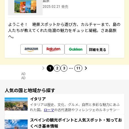
島旅
2025.02.21 発売
ようこそ！ 絶景スポットから遊び方、カルチャーまで、島の
人たちが教えてくれた佐渡の魅力をギュッと凝縮。さあ島旅
へ。
詳細を見る
…
1
2
3
11
AD
AD
人気の国と地域から探す
イタリア
イタリアは歴史、文化、グルメ、自然と多彩な魅力にあふ
れた国。
ローマ
の古代遺跡やフィレンツェのルネッサンス
美術、ヴェネツィアの運河など、歴史あるスポットはもち
スペインの観光ポイントと人気スポット・知ってお
ろん、トスカーナの美しい田園風景やアマルフィ海岸の絶
景など、自然景観も見逃せない。観光の合間には、本場の
くべき基本情報