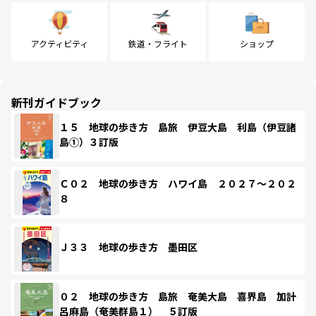
アクティビティ
鉄道・フライト
ショップ
新刊ガイドブック
１５ 地球の歩き方 島旅 伊豆大島 利島（伊豆諸
島①）３訂版
Ｃ０２ 地球の歩き方 ハワイ島 ２０２７～２０２
８
Ｊ３３ 地球の歩き方 墨田区
０２ 地球の歩き方 島旅 奄美大島 喜界島 加計
呂麻島（奄美群島１） ５訂版