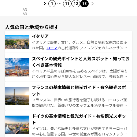
…
1
11
12
13
AD
AD
人気の国と地域から探す
イタリア
イタリアは歴史、文化、グルメ、自然と多彩な魅力にあふ
れた国。
ローマ
の古代遺跡やフィレンツェのルネッサンス
美術、ヴェネツィアの運河など、歴史あるスポットはもち
スペインの観光ポイントと人気スポット・知ってお
ろん、トスカーナの美しい田園風景やアマルフィ海岸の絶
景など、自然景観も見逃せない。観光の合間には、本場の
くべき基本情報
ピザやパスタなど、絶品のイタリア料理を堪能することも
イベリア半島のほぼ80％を占めるスペインは、太陽が降り
できる。朝目覚めてから夜眠るまで、すべての瞬間を楽し
注ぐ地中海沿岸から雄大なピレネー山脈まで、多彩な自然
ませてくれるイタリアで、忘れられない旅をしてみよう！
と文化が詰まったヨーロッパ屈指の旅行先だ。多様な地域
なお、新着のイタリア情報は
コンテンツ一覧
を参照してほ
フランスの基本情報と観光ガイド・有名観光スポ
文化が根付くこの国では、情熱的なフラメンコ、熱気あふ
しい。
れる闘牛、そして美味しいタパスが生活の一部となってい
ット
る。首都マドリードの洗練された雰囲気や、バルセロナの
フランスは、世界中の旅行者を魅了し続けるヨーロッパ屈
アートに溢れた街角から、地方では古代ローマ遺跡や中世
指の観光地だ。首都パリのエッフェル塔やルーブル美術館
の城塞都市、穏やかなビーチリゾートまで多彩な表情を見
といった象徴的なスポットから、田舎町の古風な美しさま
せる。地方によって風土や気候が異なるスペインはその個
ドイツの基本情報と観光ガイド・有名観光スポッ
で、幅広い魅力が詰まっている。華麗な宮殿、歴史的な大
性で訪れる人を魅了する。 なお、新着のスペイン情報は
コ
聖堂、美しいビーチ、そして豊かな自然が、訪れる者を心
ト
ンテンツ一覧
を参照してほしい。
から魅了する。また、フランスは美食の国としても知ら
ドイツは、豊かな歴史と多彩な文化が交差するヨーロッパ
れ、フランス料理はユネスコ無形文化遺産にも登録されて
の中心に位置する国。中世の街並みが残るロマンチック街