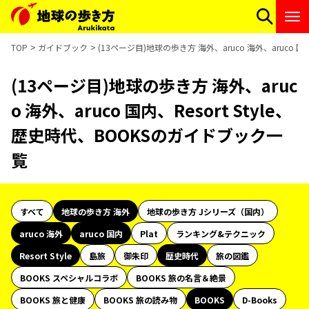
TOP
ガイドブック
(13ページ目)地球の歩き方 海外、aruco 海外、aruco 国
(13ページ目)地球の歩き方 海外、aruc
o 海外、aruco 国内、Resort Style、
歴史時代、BOOKSのガイドブック一
覧
すべて
地球の歩き方 海外
地球の歩き方 Jシリーズ（国内）
aruco 海外
aruco 国内
Plat
ランキング&テクニック
Resort Style
島旅
御朱印
歴史時代
旅の図鑑
BOOKS スペシャルコラボ
BOOKS 旅の名言＆絶景
BOOKS 旅と健康
BOOKS 旅の読み物
BOOKS
D-Books