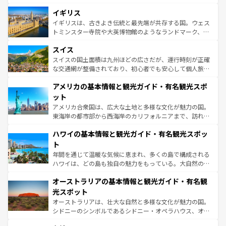
いる。シャンパンの発祥地であるランス、プロヴァンスの
道から、未来を先取りするようなモダンな都市まで多様な
香り高いラベンダー畑など、多彩な楽しみ方が可能だ。さ
イギリス
顔を持つこの国は、どこを歩いても飽きることがない。ベ
らに、パリ以外の地域にも魅力が溢れており、どの街角に
ルリンの文化的活気、バイエルン州のアルプスの絶景、そ
イギリスは、古きよき伝統と最先端が共存する国。ウェス
も豊かな歴史と文化が息づいている。パリ以外の個性あふ
してライン川沿いのワイン畑といった風景は必見。ビール
トミンスター寺院や大英博物館のようなランドマーク、歴
れる地方に足を運ぶとそれぞれで全く異なる文化を体験で
とソーセージを味わいながら地元の人と過ごす楽しい時間
史ある大学都市、美しい丘陵地帯や牧歌的な風景など、エ
きるだろう。 なお、新着のフランス情報は
コンテンツ一覧
スイス
は、お酒好きな人にはぜひ体験してほしい。 なお、新着の
リアごとに異なる魅力がある。また、優雅なアフタヌーン
を参照してほしい。
ドイツ情報は
コンテンツ一覧
を参照してほしい。
ティー、ビール好きにはたまらない英国パブ、サッカー観
スイスの国土面積は九州ほどの広さだが、運行時刻が正確
戦など、本場だからこそできる体験も豊富。イギリスを旅
な交通網が整備されており、初心者でも安心して個人旅行
して楽しみつくそう。 なお、新着のイギリス情報は
コンテ
を楽しめる。日本同様に時刻表どおりの旅が可能だ。中世
アメリカの基本情報と観光ガイド・有名観光スポ
ンツ一覧
を参照してほしい。
の建物がそのまま残る町や、スイスならではのユニークな
博物館もあり、アルプス観光だけでなく町歩きも満喫する
ット
ことができる。国民の所得が高いため物価も高いが、旅行
アメリカ合衆国は、広大な土地と多様な文化が魅力の国。
者向けの交通パス提供のサービスもあり、うまく活用すれ
東海岸の都市部から西海岸のカリフォルニアまで、訪れる
ば市内交通費無料で観光を楽しむこともできる。 なお、新
場所ごとに異なる風景と体験が待っている。ニューヨーク
着のスイス情報は
コンテンツ一覧
を参照してほしい。
ハワイの基本情報と観光ガイド・有名観光スポッ
のような巨大都市は、観光、ショッピング、エンターテイ
ンメントが詰まった刺激的なスポットだ。一方、アメリカ
ト
西部には大自然が広がり、グランドキャニオンやイエロー
年間を通じて温暖な気候に恵まれ、多くの島で構成される
ストーン国立公園といった絶景が堪能できる。さらに、南
ハワイは、どの島も独自の魅力をもっている。大自然の神
部のニューオーリンズでは、音楽と美食が融合した独特の
秘を感じたいなら、火山が生み出した壮大な景観を誇るハ
文化が魅力。旅行者はアメリカの各地域で異なる魅力を楽
オーストラリアの基本情報と観光ガイド・有名観
ワイ島は見逃せない。また、定番の観光地といえばオアフ
しみながら、その多様性と豊かな歴史を感じることができ
島だが、静かな自然を求めるならマウイ島やカウアイ島が
光スポット
るだろう。車でのロードトリップや列車の旅も、アメリカ
おすすめ。エメラルドグリーンに輝く海をはじめ、豊かな
オーストラリアは、壮大な自然と多様な文化が魅力の国。
ならではの贅沢な旅のスタイルだ。 なお、新着のアメリカ
文化や歴史が息づいている。「アロハスピリット」と呼ば
シドニーのシンボルであるシドニー・オペラハウス、オー
情報は
コンテンツ一覧
を参照してほしい。
れるおもてなしの心で訪れる人々を迎えてくれるハワイの
ストラリア東海岸北部に広がる大サンゴ礁地帯グレートバ