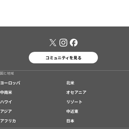
コミュニティを見る
国と地域
ヨーロッパ
北米
中南米
オセアニア
ハワイ
リゾート
アジア
中近東
アフリカ
日本