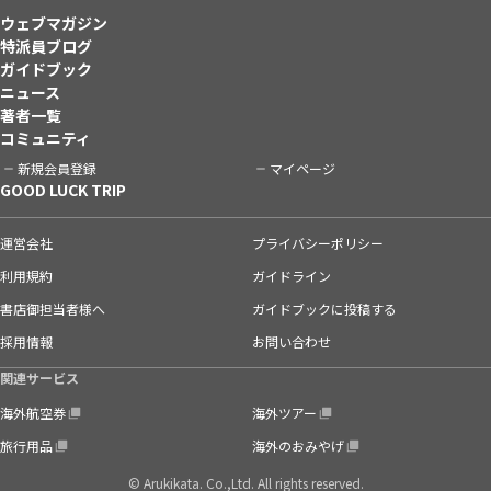
ウェブマガジン
特派員ブログ
ガイドブック
ニュース
著者一覧
コミュニティ
新規会員登録
マイページ
GOOD LUCK TRIP
運営会社
プライバシーポリシー
利用規約
ガイドライン
書店御担当者様へ
ガイドブックに投稿する
採用情報
お問い合わせ
関連サービス
海外航空券
海外ツアー
旅行用品
海外のおみやげ
© Arukikata. Co.,Ltd. All rights reserved.