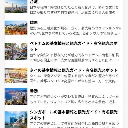
人々、おいしいローカルフードやハワイアンミュージッ
台湾
リアリーフや大陸中央部にそびえるウルル（エアーズロッ
ク、伝統的なフラダンスなど、すべてがハワイの魅力を彩
ク）、タスマニアの美しい原生林やケアンズの熱帯雨林な
日本から約４時間ほどでたどり着く台湾は、多彩な文化と
っている。訪れるたびに新しい発見と感動が待っているハ
ど、見どころがたくさん。また、カフェやワイン、オージ
自然が織りなす魅力的な観光地。活気あふれる大都市の台
ワイを、存分に味わってほしい。 なお、新着のハワイ情報
ービーフなどの食文化も豊かで、美味しいものであふれて
北やノスタルジックな町並みが人気な九份（ジォウフェ
は
コンテンツ一覧
を参照してほしい。
韓国
いる。アクティビティも充実しており、サーフィンやダイ
ン）、静ひつな山岳地帯である台湾東部など、都市の喧騒
ビング、ハイキングなど、アウトドア好きにはたまらな
と山間の静けさが共存しており、訪れる人に新しい発見と
歴史ある王朝文化が残る一方で、最先端のファッションやK
い。オーストラリアの多彩な魅力を存分に味わいつくそ
驚きをもたらしてくれる。また、奥深い台湾の食文化も魅
-POPで世界を席巻している韓国。首都ソウルの宮殿や伝統
う。 なお、新着のオーストラリア情報は
コンテンツ一覧
を
力で、夜市などの屋台グルメから高級料理、ヘルシーで美
家屋が並ぶエリアでは韓国の歴史と文化に浸ることがで
参照してほしい。
ベトナムの基本情報と観光ガイド・有名観光スポ
容にもいいと評判のスイーツなど、バラエティ豊かな料理
き、地方に足を延ばせば四季折々の自然美を楽しむことが
が味わえる。 なお、新着の台湾情報は
コンテンツ一覧
を参
できる。そして、キムチや焼肉、絶品のストリートフード
ット
照してほしい。
まで、さまざまな韓国料理が待っている。夜には、韓国な
豊かな自然と多様な文化が魅力的なベトナム。南北に細長
らではのナイトライフも堪能できる。あたたかいホスピタ
く伸びる国土には、広大な田園風景や青々とした山々、世
リティに包まれながら、韓国の多彩な魅力を心ゆくまで味
界遺産に登録された壮大な自然景観が点在し、都市部では
わってみてほしい。 なお、新着の韓国情報は
コンテンツ一
タイの基本情報と観光ガイド・有名観光スポット
急速な発展と共に伝統が息づく。ハノイの古い町並みやホ
覧
を参照してほしい。
ーチミン市のフランス統治時代の建物も、独特の雰囲気を
タイは、東南アジアに位置する豊かな自然と歴史が息づく
醸し出している。また、バラエティの豊かさとおいしさで
国だ。首都バンコクは高層ビルが立ち並ぶ一方、伝統的な
世界中の食通を魅了してやまないベトナム料理も魅力のひ
寺院や市場がいたるところに点在し、古きよき文化と現代
香港
とつ。フォーやバインミー、ベトナムコーヒーなどは、ぜ
の活気が交差している。北部ではチェンマイなどの山岳地
ひ現地で味わいたい。どの地域を訪れてもあたたかい人々
帯で自然と触れ合い、南部ではプーケットやクラビの美し
アジアと西洋の文化が交わる香港は、特有のエネルギーを
が旅行者を迎えてくれるので、きっと忘れられない旅にな
いビーチでリゾート気分を楽しむことができる。タイ料理
もっている。ヴィクトリア湾に広がる壮大な景色、近未来
るはずだ。 なお、新着のベトナム情報は
コンテンツ一覧
を
は世界的に有名で、屋台から高級レストランまで味覚を刺
的なアートスポット、そして歴史と現代が融合した町並
参照してほしい。
シンガポールの基本情報と観光ガイド・有名観光
激する。気候は一年中温暖で、どの季節にも異なる楽しみ
み、どこを訪れても感動するはず。観光スポットが密集し
が待っている。親しみやすいタイの人々、仏教を中心とし
ており、効率よく見どころを回れるのも魅力。息をのむよ
スポット
た文化、そして多様な観光資源が、訪れる旅人を魅了し続
うな絶景から文化的な体験まで、香港を存分に楽しみ尽く
アジアの交差点として多文化が融合した独自の魅力を放つ
ける。 なお、新着のタイ情報は
コンテンツ一覧
を参照して
そう。 なお、新着の香港情報は
コンテンツ一覧
を参照して