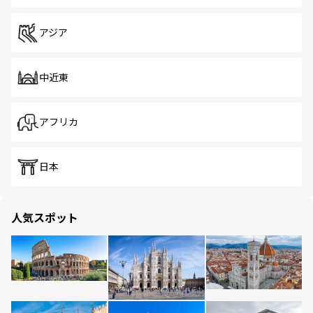
アジア
中近東
アフリカ
日本
人気スポット