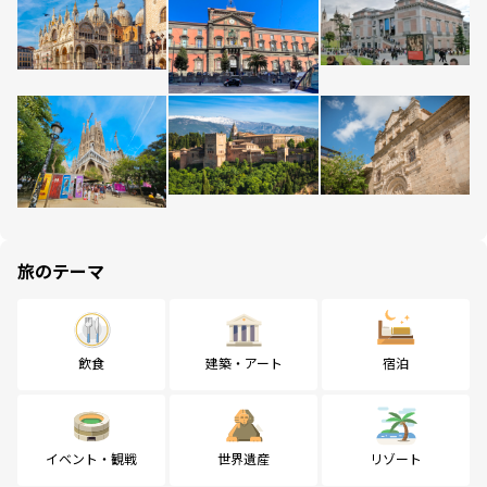
旅のテーマ
飲食
建築・アート
宿泊
イベント・観戦
世界遺産
リゾート