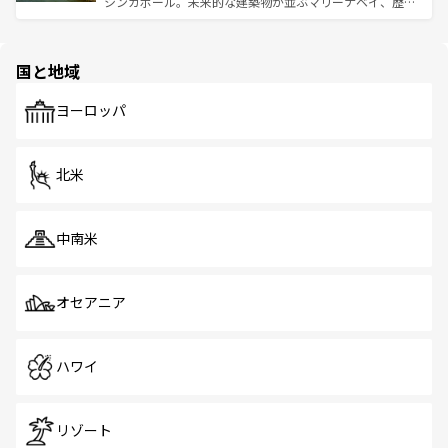
シンガポール。未来的な建築物が並ぶマリーナベイ、歴史
ほしい。
ほしい。
と伝統を感じられるエスニックタウン、多数の緑豊かな公
園や自然保護区など、自然が調和した近代的な景観と文化
の多様性あふれるカラフルな町は、どこを歩いても新しい
国と地域
発見がある。さらに、治安のよさや充実した公共交通機関
も、旅行者にとっては魅力的なポイント。グルメも豊富
で、ホーカーズは地元の風情を楽しめる外せないスポット
ヨーロッパ
だ。訪れる人を飽きさせないシンガポールで、多様な魅力
を体感しよう。 なお、新着のシンガポール情報は
コンテン
ツ一覧
を参照してほしい。
北米
中南米
オセアニア
ハワイ
リゾート