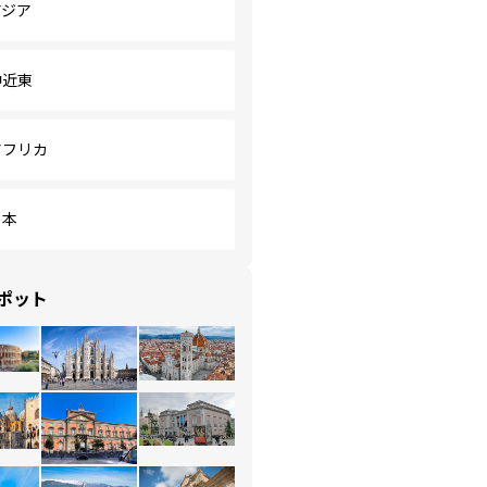
アジア
中近東
アフリカ
日本
ポット