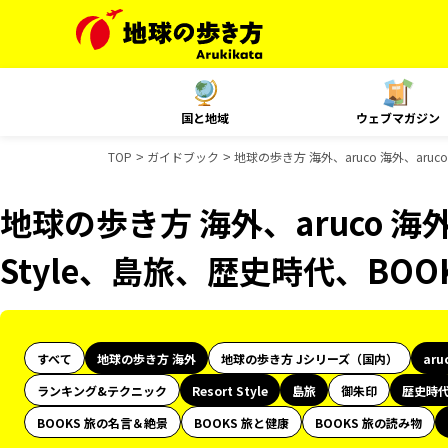
国と地域
ウェブマガジン
TOP
ガイドブック
地球の歩き方 海外、aruco 海外、aruc
地球の歩き方 海外、aruco 海外、
Style、島旅、歴史時代、BO
すべて
地球の歩き方 海外
地球の歩き方 Jシリーズ（国内）
aru
ランキング&テクニック
Resort Style
島旅
御朱印
歴史時
BOOKS 旅の名言＆絶景
BOOKS 旅と健康
BOOKS 旅の読み物