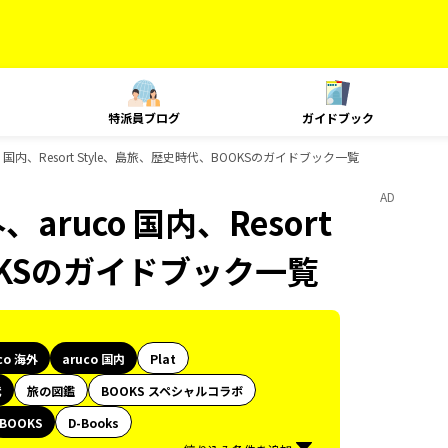
特派員ブログ
ガイドブック
o 国内、Resort Style、島旅、歴史時代、BOOKSのガイドブック一覧
AD
aruco 国内、Resort
OKSのガイドブック一覧
co 海外
aruco 国内
Plat
代
旅の図鑑
BOOKS スペシャルコラボ
BOOKS
D-Books