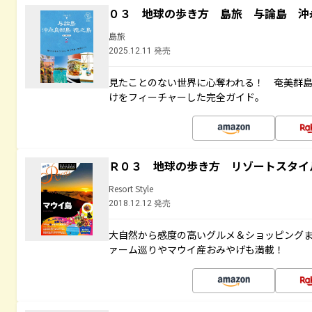
０３ 地球の歩き方 島旅 与論島 沖
島旅
2025.12.11 発売
見たことのない世界に心奪われる！ 奄美群
けをフィーチャーした完全ガイド。
Ｒ０３ 地球の歩き方 リゾートスタイ
Resort Style
2018.12.12 発売
大自然から感度の高いグルメ＆ショッピング
ァーム巡りやマウイ産おみやげも満載！