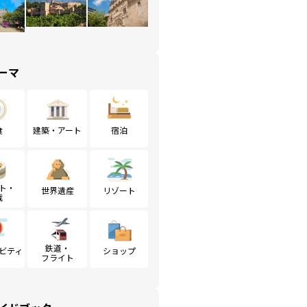
ーマ
食
建築・アート
宿泊
ト・
世界遺産
リゾート
戦
鉄道・
ビティ
ショップ
フライト