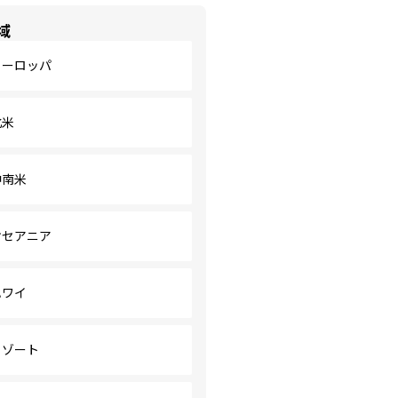
域
ヨーロッパ
北米
中南米
オセアニア
ハワイ
リゾート