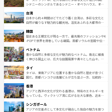
しみながら、その多様性と豊かな歴史を感じることができ
おすすめ。エメラルドグリーンに輝く海をはじめ、豊かな
シドニーのシンボルであるシドニー・オペラハウス、オー
るだろう。車でのロードトリップや列車の旅も、アメリカ
文化や歴史が息づいている。「アロハスピリット」と呼ば
ストラリア東海岸北部に広がる大サンゴ礁地帯グレートバ
ならではの贅沢な旅のスタイルだ。 なお、新着のアメリカ
台湾
れるおもてなしの心で訪れる人々を迎えてくれるハワイの
リアリーフや大陸中央部にそびえるウルル（エアーズロッ
情報は
コンテンツ一覧
を参照してほしい。
人々、おいしいローカルフードやハワイアンミュージッ
ク）、タスマニアの美しい原生林やケアンズの熱帯雨林な
日本から約４時間ほどでたどり着く台湾は、多彩な文化と
ク、伝統的なフラダンスなど、すべてがハワイの魅力を彩
ど、見どころがたくさん。また、カフェやワイン、オージ
自然が織りなす魅力的な観光地。活気あふれる大都市の台
っている。訪れるたびに新しい発見と感動が待っているハ
ービーフなどの食文化も豊かで、美味しいものであふれて
北やノスタルジックな町並みが人気な九份（ジォウフェ
ワイを、存分に味わってほしい。 なお、新着のハワイ情報
韓国
いる。アクティビティも充実しており、サーフィンやダイ
ン）、静ひつな山岳地帯である台湾東部など、都市の喧騒
は
コンテンツ一覧
を参照してほしい。
ビング、ハイキングなど、アウトドア好きにはたまらな
と山間の静けさが共存しており、訪れる人に新しい発見と
歴史ある王朝文化が残る一方で、最先端のファッションやK
い。オーストラリアの多彩な魅力を存分に味わいつくそ
驚きをもたらしてくれる。また、奥深い台湾の食文化も魅
-POPで世界を席巻している韓国。首都ソウルの宮殿や伝統
う。 なお、新着のオーストラリア情報は
コンテンツ一覧
を
力で、夜市などの屋台グルメから高級料理、ヘルシーで美
家屋が並ぶエリアでは韓国の歴史と文化に浸ることがで
参照してほしい。
ベトナム
容にもいいと評判のスイーツなど、バラエティ豊かな料理
き、地方に足を延ばせば四季折々の自然美を楽しむことが
が味わえる。 なお、新着の台湾情報は
コンテンツ一覧
を参
できる。そして、キムチや焼肉、絶品のストリートフード
豊かな自然と多様な文化が魅力的なベトナム。南北に細長
照してほしい。
まで、さまざまな韓国料理が待っている。夜には、韓国な
く伸びる国土には、広大な田園風景や青々とした山々、世
らではのナイトライフも堪能できる。あたたかいホスピタ
界遺産に登録された壮大な自然景観が点在し、都市部では
タイ
リティに包まれながら、韓国の多彩な魅力を心ゆくまで味
急速な発展と共に伝統が息づく。ハノイの古い町並みやホ
わってみてほしい。 なお、新着の韓国情報は
コンテンツ一
ーチミン市のフランス統治時代の建物も、独特の雰囲気を
タイは、東南アジアに位置する豊かな自然と歴史が息づく
覧
を参照してほしい。
醸し出している。また、バラエティの豊かさとおいしさで
国だ。首都バンコクは高層ビルが立ち並ぶ一方、伝統的な
世界中の食通を魅了してやまないベトナム料理も魅力のひ
寺院や市場がいたるところに点在し、古きよき文化と現代
香港
とつ。フォーやバインミー、ベトナムコーヒーなどは、ぜ
の活気が交差している。北部ではチェンマイなどの山岳地
ひ現地で味わいたい。どの地域を訪れてもあたたかい人々
帯で自然と触れ合い、南部ではプーケットやクラビの美し
アジアと西洋の文化が交わる香港は、特有のエネルギーを
が旅行者を迎えてくれるので、きっと忘れられない旅にな
いビーチでリゾート気分を楽しむことができる。タイ料理
もっている。ヴィクトリア湾に広がる壮大な景色、近未来
るはずだ。 なお、新着のベトナム情報は
コンテンツ一覧
を
は世界的に有名で、屋台から高級レストランまで味覚を刺
的なアートスポット、そして歴史と現代が融合した町並
参照してほしい。
シンガポール
激する。気候は一年中温暖で、どの季節にも異なる楽しみ
み、どこを訪れても感動するはず。観光スポットが密集し
が待っている。親しみやすいタイの人々、仏教を中心とし
ており、効率よく見どころを回れるのも魅力。息をのむよ
アジアの交差点として多文化が融合した独自の魅力を放つ