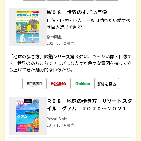
Ｗ０８ 世界のすごい巨像
巨仏・巨神・巨人。一度は訪れたい愛すべ
き巨大造形を解説
旅の図鑑
2021.08.12 発売
「地球の歩き方」図鑑シリーズ第８弾は、でっかい像・巨像で
す。世界のあちこちでさまざまな人々が色々な意図を持って立
ち上げてきた魅力的な巨像たち。
詳細を見る
Ｒ０８ 地球の歩き方 リゾートスタ
イル グアム ２０２０～２０２１
Resort Style
2019.10.16 発売