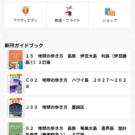
アクティビティ
鉄道・フライト
ショップ
新刊ガイドブック
１５ 地球の歩き方 島旅 伊豆大島 利島（伊豆諸
島①）３訂版
Ｃ０２ 地球の歩き方 ハワイ島 ２０２７～２０２
８
Ｊ３３ 地球の歩き方 墨田区
０２ 地球の歩き方 島旅 奄美大島 喜界島 加計
呂麻島（奄美群島１） ５訂版