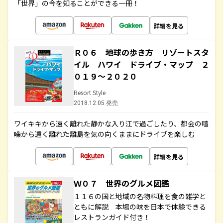
「世界」の今を知ることができる一冊！
詳細を見る
Ｒ０６ 地球の歩き方 リゾートスタ
イル ハワイ ドライブ・マップ ２
０１９～２０２０
Resort Style
2018.12.05 発売
ワイキキから遠く離れた静かな入り江で過ごしたり、都会の喧
噪から遠く離れた離島を気の向くままにドライブを楽しむ
詳細を見る
Ｗ０７ 世界のグルメ図鑑
１１６の国と地域の名物料理を食の雑学と
ともに解説 本場の味を日本で体験できる
レストランガイド付き！