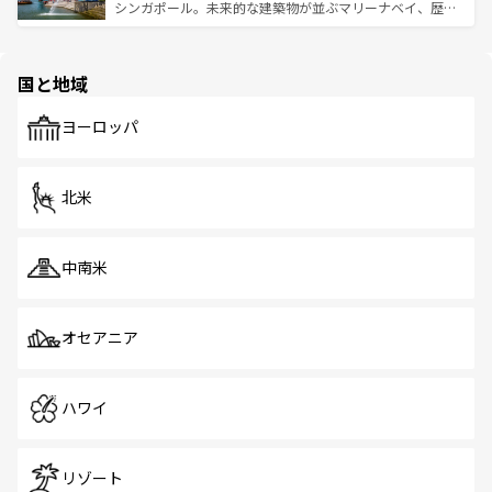
た文化、そして多様な観光資源が、訪れる旅人を魅了し続
うな絶景から文化的な体験まで、香港を存分に楽しみ尽く
シンガポール。未来的な建築物が並ぶマリーナベイ、歴史
ける。 なお、新着のタイ情報は
コンテンツ一覧
を参照して
そう。 なお、新着の香港情報は
コンテンツ一覧
を参照して
と伝統を感じられるエスニックタウン、多数の緑豊かな公
ほしい。
ほしい。
園や自然保護区など、自然が調和した近代的な景観と文化
の多様性あふれるカラフルな町は、どこを歩いても新しい
国と地域
発見がある。さらに、治安のよさや充実した公共交通機関
も、旅行者にとっては魅力的なポイント。グルメも豊富
で、ホーカーズは地元の風情を楽しめる外せないスポット
ヨーロッパ
だ。訪れる人を飽きさせないシンガポールで、多様な魅力
を体感しよう。 なお、新着のシンガポール情報は
コンテン
ツ一覧
を参照してほしい。
北米
中南米
オセアニア
ハワイ
リゾート