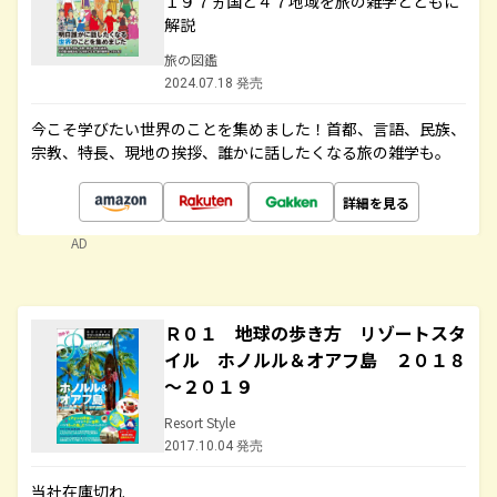
１９７ヵ国と４７地域を旅の雑学とともに
解説
旅の図鑑
2024.07.18 発売
今こそ学びたい世界のことを集めました！首都、言語、民族、
宗教、特長、現地の挨拶、誰かに話したくなる旅の雑学も。
詳細を見る
AD
Ｒ０１ 地球の歩き方 リゾートスタ
イル ホノルル＆オアフ島 ２０１８
～２０１９
Resort Style
2017.10.04 発売
当社在庫切れ