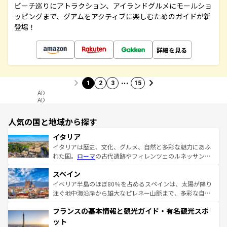
ビーチ巡りにアトラクション、アイランドグルメにモールショ
ッピングまで、グアムをアクティブに楽しむためのガイドが新
登場！
詳細を見る
…
1
2
3
15
AD
AD
人気の国と地域から探す
イタリア
イタリアは歴史、文化、グルメ、自然と多彩な魅力にあふ
れた国。
ローマ
の古代遺跡やフィレンツェのルネッサンス
美術、ヴェネツィアの運河など、歴史あるスポットはもち
スペイン
ろん、トスカーナの美しい田園風景やアマルフィ海岸の絶
景など、自然景観も見逃せない。観光の合間には、本場の
イベリア半島のほぼ80％を占めるスペインは、太陽が降り
ピザやパスタなど、絶品のイタリア料理を堪能することも
注ぐ地中海沿岸から雄大なピレネー山脈まで、多彩な自然
できる。朝目覚めてから夜眠るまで、すべての瞬間を楽し
と文化が詰まったヨーロッパ屈指の旅行先だ。多様な地域
フランスの基本情報と観光ガイド・有名観光スポ
ませてくれるイタリアで、忘れられない旅をしてみよう！
文化が根付くこの国では、情熱的なフラメンコ、熱気あふ
なお、新着のイタリア情報は
コンテンツ一覧
を参照してほ
れる闘牛、そして美味しいタパスが生活の一部となってい
ット