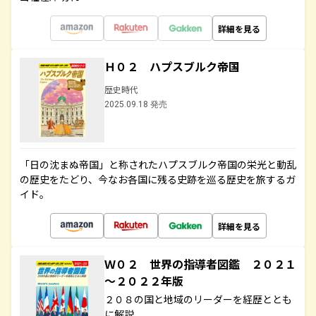
詳細を見る
Ｈ０２ ハプスブルク帝国
歴史時代
2025.09.18 発売
「日の沈まぬ帝国」と称されたハプスブルク帝国の栄光と動乱
の歴史をたどり、今なお各国に残る史跡を巡る歴史を旅するガ
イド。
詳細を見る
Ｗ０２ 世界の指導者図鑑 ２０２１
～２０２２年版
２０８の国と地域のリーダーを経歴ととも
に解説