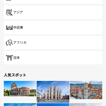
アジア
中近東
アフリカ
日本
人気スポット