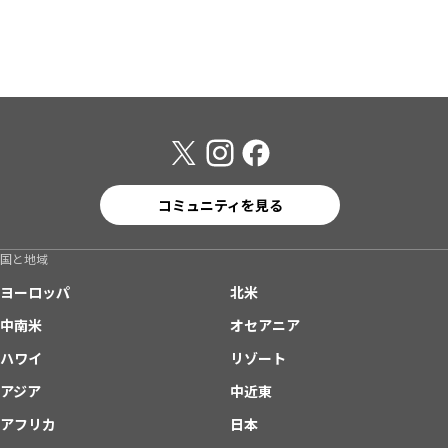
コミュニティを見る
国と地域
ヨーロッパ
北米
中南米
オセアニア
ハワイ
リゾート
アジア
中近東
アフリカ
日本