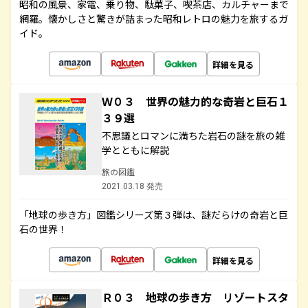
昭和の風景、家電、乗り物、駄菓子、喫茶店、カルチャーまで
網羅。懐かしさと驚きが詰まった昭和レトロの魅力を旅するガ
イド。
詳細を見る
Ｗ０３ 世界の魅力的な奇岩と巨石１
３９選
不思議とロマンに満ちた岩石の謎を旅の雑
学とともに解説
旅の図鑑
2021.03.18 発売
「地球の歩き方」図鑑シリーズ第３弾は、謎だらけの奇岩と巨
石の世界！
詳細を見る
Ｒ０３ 地球の歩き方 リゾートスタ