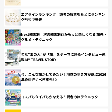
エアラインランキング 読者の投票をもとにランキン
グ形式で発表
Next韓国旅 次の韓国旅行がもっと楽しくなる 旅先・
グルメ・テクニック
旬な“あの人”が「旅」をテーマに語るインタビュー連
載 MY TRAVEL STORY
今、こんな旅がしてみたい！地球の歩き方が選ぶ2026
年絶対行くべき旅先30
コスパもタイパもかなえる！賢者の旅テクニック