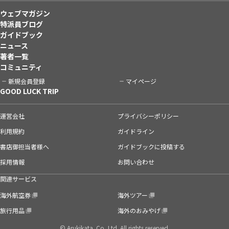
ウェブマガジン
特派員ブログ
ガイドブック
ニュース
著者一覧
コミュニティ
新規会員登録
マイページ
GOOD LUCK TRIP
運営会社
プライバシーポリシー
利用規約
ガイドライン
書店御担当者様へ
ガイドブックに投稿する
採用情報
お問い合わせ
関連サービス
海外航空券
海外ツアー
旅行用品
海外のおみやげ
© Arukikata. Co.,Ltd. All rights reserved.