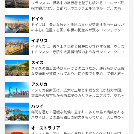
しい。
る。首都マドリードの洗練された雰囲気や、バルセロナの
フランスは、世界中の旅行者を魅了し続けるヨーロッパ屈
アートに溢れた街角から、地方では古代ローマ遺跡や中世
指の観光地だ。首都パリのエッフェル塔やルーブル美術館
の城塞都市、穏やかなビーチリゾートまで多彩な表情を見
といった象徴的なスポットから、田舎町の古風な美しさま
せる。地方によって風土や気候が異なるスペインはその個
ドイツ
で、幅広い魅力が詰まっている。華麗な宮殿、歴史的な大
性で訪れる人を魅了する。 なお、新着のスペイン情報は
コ
聖堂、美しいビーチ、そして豊かな自然が、訪れる者を心
ドイツは、豊かな歴史と多彩な文化が交差するヨーロッパ
ンテンツ一覧
を参照してほしい。
から魅了する。また、フランスは美食の国としても知ら
の中心に位置する国。中世の街並みが残るロマンチック街
れ、フランス料理はユネスコ無形文化遺産にも登録されて
道から、未来を先取りするようなモダンな都市まで多様な
イギリス
いる。シャンパンの発祥地であるランス、プロヴァンスの
顔を持つこの国は、どこを歩いても飽きることがない。ベ
香り高いラベンダー畑など、多彩な楽しみ方が可能だ。さ
ルリンの文化的活気、バイエルン州のアルプスの絶景、そ
イギリスは、古きよき伝統と最先端が共存する国。ウェス
らに、パリ以外の地域にも魅力が溢れており、どの街角に
してライン川沿いのワイン畑といった風景は必見。ビール
トミンスター寺院や大英博物館のようなランドマーク、歴
も豊かな歴史と文化が息づいている。パリ以外の個性あふ
とソーセージを味わいながら地元の人と過ごす楽しい時間
史ある大学都市、美しい丘陵地帯や牧歌的な風景など、エ
れる地方に足を運ぶとそれぞれで全く異なる文化を体験で
スイス
は、お酒好きな人にはぜひ体験してほしい。 なお、新着の
リアごとに異なる魅力がある。また、優雅なアフタヌーン
きるだろう。 なお、新着のフランス情報は
コンテンツ一覧
ドイツ情報は
コンテンツ一覧
を参照してほしい。
ティー、ビール好きにはたまらない英国パブ、サッカー観
スイスの国土面積は九州ほどの広さだが、運行時刻が正確
を参照してほしい。
戦など、本場だからこそできる体験も豊富。イギリスを旅
な交通網が整備されており、初心者でも安心して個人旅行
して楽しみつくそう。 なお、新着のイギリス情報は
コンテ
を楽しめる。日本同様に時刻表どおりの旅が可能だ。中世
アメリカ
ンツ一覧
を参照してほしい。
の建物がそのまま残る町や、スイスならではのユニークな
博物館もあり、アルプス観光だけでなく町歩きも満喫する
アメリカ合衆国は、広大な土地と多様な文化が魅力の国。
ことができる。国民の所得が高いため物価も高いが、旅行
東海岸の都市部から西海岸のカリフォルニアまで、訪れる
者向けの交通パス提供のサービスもあり、うまく活用すれ
場所ごとに異なる風景と体験が待っている。ニューヨーク
ハワイ
ば市内交通費無料で観光を楽しむこともできる。 なお、新
のような巨大都市は、観光、ショッピング、エンターテイ
着のスイス情報は
コンテンツ一覧
を参照してほしい。
ンメントが詰まった刺激的なスポットだ。一方、アメリカ
年間を通じて温暖な気候に恵まれ、多くの島で構成される
西部には大自然が広がり、グランドキャニオンやイエロー
ハワイは、どの島も独自の魅力をもっている。大自然の神
ストーン国立公園といった絶景が堪能できる。さらに、南
秘を感じたいなら、火山が生み出した壮大な景観を誇るハ
オーストラリア
部のニューオーリンズでは、音楽と美食が融合した独特の
ワイ島は見逃せない。また、定番の観光地といえばオアフ
文化が魅力。旅行者はアメリカの各地域で異なる魅力を楽
島だが、静かな自然を求めるならマウイ島やカウアイ島が
オーストラリアは、壮大な自然と多様な文化が魅力の国。