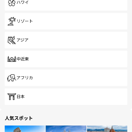
ハワイ
リゾート
アジア
中近東
アフリカ
日本
人気スポット