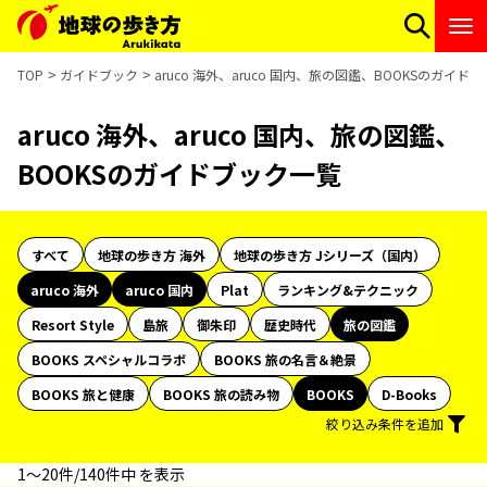
TOP
ガイドブック
aruco 海外、aruco 国内、旅の図鑑、BOOKSのガイド
aruco 海外、aruco 国内、旅の図鑑、
BOOKSのガイドブック一覧
すべて
地球の歩き方 海外
地球の歩き方 Jシリーズ（国内）
aruco 海外
aruco 国内
Plat
ランキング&テクニック
Resort Style
島旅
御朱印
歴史時代
旅の図鑑
BOOKS スペシャルコラボ
BOOKS 旅の名言＆絶景
BOOKS 旅と健康
BOOKS 旅の読み物
BOOKS
D-Books
絞り込み条件を追加
1〜20件/140件中 を表示