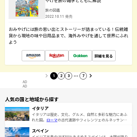
やげを旅の雑学とともに解説
旅の図鑑
2022.10.11 発売
おみやげには旅の思い出とストーリーが詰まっている！伝統雑
貨から現地の味や日用品まで、海外みやげを通して世界にふれ
よう
詳細を見る
…
1
2
3
7
AD
AD
人気の国と地域から探す
イタリア
イタリアは歴史、文化、グルメ、自然と多彩な魅力にあふ
れた国。
ローマ
の古代遺跡やフィレンツェのルネッサンス
美術、ヴェネツィアの運河など、歴史あるスポットはもち
スペイン
ろん、トスカーナの美しい田園風景やアマルフィ海岸の絶
景など、自然景観も見逃せない。観光の合間には、本場の
イベリア半島のほぼ80％を占めるスペインは、太陽が降り