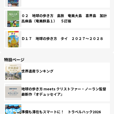
０２ 地球の歩き方 島旅 奄美大島 喜界島 加計
呂麻島（奄美群島１） ５訂版
Ｄ１７ 地球の歩き方 タイ ２０２７～２０２８
特設ページ
世界遺産ランキング
地球の歩き方 meets クリストファー・ノーラン監督
最新作『オデュッセイア』
準備も滞在もスマートに！ トラベルハック2026