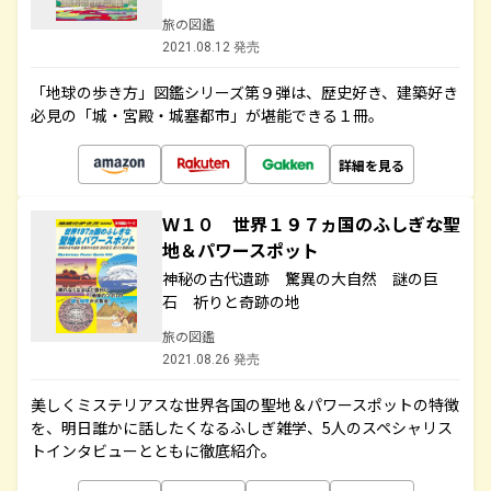
旅の図鑑
2021.08.12 発売
「地球の歩き方」図鑑シリーズ第９弾は、歴史好き、建築好き
必見の「城・宮殿・城塞都市」が堪能できる１冊。
詳細を見る
Ｗ１０ 世界１９７ヵ国のふしぎな聖
地＆パワースポット
神秘の古代遺跡 驚異の大自然 謎の巨
石 祈りと奇跡の地
旅の図鑑
2021.08.26 発売
美しくミステリアスな世界各国の聖地＆パワースポットの特徴
を、明日誰かに話したくなるふしぎ雑学、5人のスペシャリス
トインタビューとともに徹底紹介。