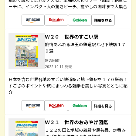
眺めて読んで気分がアガる、至福の水辺リゾート図鑑！絶景ビ
ーチに、インパクト大の驚きビーチ、癒やしの湖畔まで大集合
詳細を見る
Ｗ２０ 世界のすごい駅
旅情あふれる珠玉の鉄道駅と地下鉄駅１７
０選
旅の図鑑
2022.10.11 発売
日本を含む世界各地のすごい鉄道駅と地下鉄駅を１７０厳選！
すごさのポイントや旅にまつわる雑学を美しい写真とともに紹
介
詳細を見る
Ｗ２１ 世界のおみやげ図鑑
１２２の国と地域の雑貨や民芸品、定番み