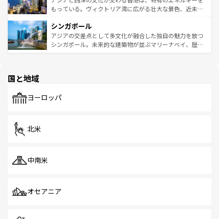
が旅行者を迎えてくれるので、きっと忘れられない旅にな
いビーチでリゾート気分を楽しむことができる。タイ料理
もっている。ヴィクトリア湾に広がる壮大な景色、近未来
るはずだ。 なお、新着のベトナム情報は
コンテンツ一覧
を
は世界的に有名で、屋台から高級レストランまで味覚を刺
的なアートスポット、そして歴史と現代が融合した町並
参照してほしい。
シンガポール
激する。気候は一年中温暖で、どの季節にも異なる楽しみ
み、どこを訪れても感動するはず。観光スポットが密集し
が待っている。親しみやすいタイの人々、仏教を中心とし
ており、効率よく見どころを回れるのも魅力。息をのむよ
アジアの交差点として多文化が融合した独自の魅力を放つ
た文化、そして多様な観光資源が、訪れる旅人を魅了し続
うな絶景から文化的な体験まで、香港を存分に楽しみ尽く
シンガポール。未来的な建築物が並ぶマリーナベイ、歴史
ける。 なお、新着のタイ情報は
コンテンツ一覧
を参照して
そう。 なお、新着の香港情報は
コンテンツ一覧
を参照して
と伝統を感じられるエスニックタウン、多数の緑豊かな公
ほしい。
ほしい。
園や自然保護区など、自然が調和した近代的な景観と文化
の多様性あふれるカラフルな町は、どこを歩いても新しい
国と地域
発見がある。さらに、治安のよさや充実した公共交通機関
も、旅行者にとっては魅力的なポイント。グルメも豊富
で、ホーカーズは地元の風情を楽しめる外せないスポット
ヨーロッパ
だ。訪れる人を飽きさせないシンガポールで、多様な魅力
を体感しよう。 なお、新着のシンガポール情報は
コンテン
ツ一覧
を参照してほしい。
北米
中南米
オセアニア