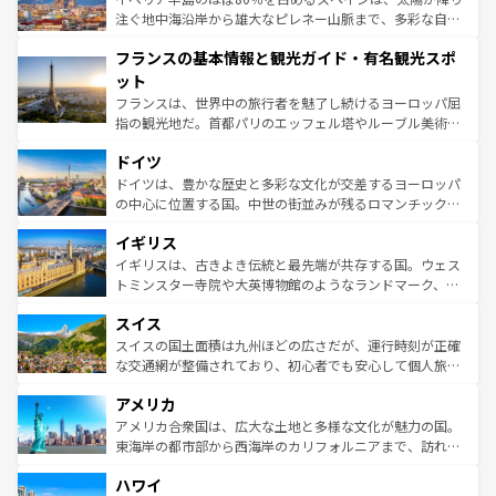
ピザやパスタなど、絶品のイタリア料理を堪能することも
注ぐ地中海沿岸から雄大なピレネー山脈まで、多彩な自然
できる。朝目覚めてから夜眠るまで、すべての瞬間を楽し
と文化が詰まったヨーロッパ屈指の旅行先だ。多様な地域
フランスの基本情報と観光ガイド・有名観光スポ
ませてくれるイタリアで、忘れられない旅をしてみよう！
文化が根付くこの国では、情熱的なフラメンコ、熱気あふ
なお、新着のイタリア情報は
コンテンツ一覧
を参照してほ
れる闘牛、そして美味しいタパスが生活の一部となってい
ット
しい。
る。首都マドリードの洗練された雰囲気や、バルセロナの
フランスは、世界中の旅行者を魅了し続けるヨーロッパ屈
アートに溢れた街角から、地方では古代ローマ遺跡や中世
指の観光地だ。首都パリのエッフェル塔やルーブル美術館
の城塞都市、穏やかなビーチリゾートまで多彩な表情を見
といった象徴的なスポットから、田舎町の古風な美しさま
せる。地方によって風土や気候が異なるスペインはその個
ドイツ
で、幅広い魅力が詰まっている。華麗な宮殿、歴史的な大
性で訪れる人を魅了する。 なお、新着のスペイン情報は
コ
聖堂、美しいビーチ、そして豊かな自然が、訪れる者を心
ドイツは、豊かな歴史と多彩な文化が交差するヨーロッパ
ンテンツ一覧
を参照してほしい。
から魅了する。また、フランスは美食の国としても知ら
の中心に位置する国。中世の街並みが残るロマンチック街
れ、フランス料理はユネスコ無形文化遺産にも登録されて
道から、未来を先取りするようなモダンな都市まで多様な
イギリス
いる。シャンパンの発祥地であるランス、プロヴァンスの
顔を持つこの国は、どこを歩いても飽きることがない。ベ
香り高いラベンダー畑など、多彩な楽しみ方が可能だ。さ
ルリンの文化的活気、バイエルン州のアルプスの絶景、そ
イギリスは、古きよき伝統と最先端が共存する国。ウェス
らに、パリ以外の地域にも魅力が溢れており、どの街角に
してライン川沿いのワイン畑といった風景は必見。ビール
トミンスター寺院や大英博物館のようなランドマーク、歴
も豊かな歴史と文化が息づいている。パリ以外の個性あふ
とソーセージを味わいながら地元の人と過ごす楽しい時間
史ある大学都市、美しい丘陵地帯や牧歌的な風景など、エ
れる地方に足を運ぶとそれぞれで全く異なる文化を体験で
スイス
は、お酒好きな人にはぜひ体験してほしい。 なお、新着の
リアごとに異なる魅力がある。また、優雅なアフタヌーン
きるだろう。 なお、新着のフランス情報は
コンテンツ一覧
ドイツ情報は
コンテンツ一覧
を参照してほしい。
ティー、ビール好きにはたまらない英国パブ、サッカー観
スイスの国土面積は九州ほどの広さだが、運行時刻が正確
を参照してほしい。
戦など、本場だからこそできる体験も豊富。イギリスを旅
な交通網が整備されており、初心者でも安心して個人旅行
して楽しみつくそう。 なお、新着のイギリス情報は
コンテ
を楽しめる。日本同様に時刻表どおりの旅が可能だ。中世
アメリカ
ンツ一覧
を参照してほしい。
の建物がそのまま残る町や、スイスならではのユニークな
博物館もあり、アルプス観光だけでなく町歩きも満喫する
アメリカ合衆国は、広大な土地と多様な文化が魅力の国。
ことができる。国民の所得が高いため物価も高いが、旅行
東海岸の都市部から西海岸のカリフォルニアまで、訪れる
者向けの交通パス提供のサービスもあり、うまく活用すれ
場所ごとに異なる風景と体験が待っている。ニューヨーク
ハワイ
ば市内交通費無料で観光を楽しむこともできる。 なお、新
のような巨大都市は、観光、ショッピング、エンターテイ