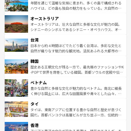
着のスイス情報は
コンテンツ一覧
を参照してほしい。
ンメントが詰まった刺激的なスポットだ。一方、アメリカ
年間を通じて温暖な気候に恵まれ、多くの島で構成される
西部には大自然が広がり、グランドキャニオンやイエロー
ハワイは、どの島も独自の魅力をもっている。大自然の神
ストーン国立公園といった絶景が堪能できる。さらに、南
秘を感じたいなら、火山が生み出した壮大な景観を誇るハ
オーストラリア
部のニューオーリンズでは、音楽と美食が融合した独特の
ワイ島は見逃せない。また、定番の観光地といえばオアフ
文化が魅力。旅行者はアメリカの各地域で異なる魅力を楽
島だが、静かな自然を求めるならマウイ島やカウアイ島が
オーストラリアは、壮大な自然と多様な文化が魅力の国。
しみながら、その多様性と豊かな歴史を感じることができ
おすすめ。エメラルドグリーンに輝く海をはじめ、豊かな
シドニーのシンボルであるシドニー・オペラハウス、オー
るだろう。車でのロードトリップや列車の旅も、アメリカ
文化や歴史が息づいている。「アロハスピリット」と呼ば
ストラリア東海岸北部に広がる大サンゴ礁地帯グレートバ
ならではの贅沢な旅のスタイルだ。 なお、新着のアメリカ
台湾
れるおもてなしの心で訪れる人々を迎えてくれるハワイの
リアリーフや大陸中央部にそびえるウルル（エアーズロッ
情報は
コンテンツ一覧
を参照してほしい。
人々、おいしいローカルフードやハワイアンミュージッ
ク）、タスマニアの美しい原生林やケアンズの熱帯雨林な
日本から約４時間ほどでたどり着く台湾は、多彩な文化と
ク、伝統的なフラダンスなど、すべてがハワイの魅力を彩
ど、見どころがたくさん。また、カフェやワイン、オージ
自然が織りなす魅力的な観光地。活気あふれる大都市の台
っている。訪れるたびに新しい発見と感動が待っているハ
ービーフなどの食文化も豊かで、美味しいものであふれて
北やノスタルジックな町並みが人気な九份（ジォウフェ
ワイを、存分に味わってほしい。 なお、新着のハワイ情報
韓国
いる。アクティビティも充実しており、サーフィンやダイ
ン）、静ひつな山岳地帯である台湾東部など、都市の喧騒
は
コンテンツ一覧
を参照してほしい。
ビング、ハイキングなど、アウトドア好きにはたまらな
と山間の静けさが共存しており、訪れる人に新しい発見と
歴史ある王朝文化が残る一方で、最先端のファッションやK
い。オーストラリアの多彩な魅力を存分に味わいつくそ
驚きをもたらしてくれる。また、奥深い台湾の食文化も魅
-POPで世界を席巻している韓国。首都ソウルの宮殿や伝統
う。 なお、新着のオーストラリア情報は
コンテンツ一覧
を
力で、夜市などの屋台グルメから高級料理、ヘルシーで美
家屋が並ぶエリアでは韓国の歴史と文化に浸ることがで
参照してほしい。
ベトナム
容にもいいと評判のスイーツなど、バラエティ豊かな料理
き、地方に足を延ばせば四季折々の自然美を楽しむことが
が味わえる。 なお、新着の台湾情報は
コンテンツ一覧
を参
できる。そして、キムチや焼肉、絶品のストリートフード
豊かな自然と多様な文化が魅力的なベトナム。南北に細長
照してほしい。
まで、さまざまな韓国料理が待っている。夜には、韓国な
く伸びる国土には、広大な田園風景や青々とした山々、世
らではのナイトライフも堪能できる。あたたかいホスピタ
界遺産に登録された壮大な自然景観が点在し、都市部では
タイ
リティに包まれながら、韓国の多彩な魅力を心ゆくまで味
急速な発展と共に伝統が息づく。ハノイの古い町並みやホ
わってみてほしい。 なお、新着の韓国情報は
コンテンツ一
ーチミン市のフランス統治時代の建物も、独特の雰囲気を
タイは、東南アジアに位置する豊かな自然と歴史が息づく
覧
を参照してほしい。
醸し出している。また、バラエティの豊かさとおいしさで
国だ。首都バンコクは高層ビルが立ち並ぶ一方、伝統的な
世界中の食通を魅了してやまないベトナム料理も魅力のひ
寺院や市場がいたるところに点在し、古きよき文化と現代
香港
とつ。フォーやバインミー、ベトナムコーヒーなどは、ぜ
の活気が交差している。北部ではチェンマイなどの山岳地
ひ現地で味わいたい。どの地域を訪れてもあたたかい人々
帯で自然と触れ合い、南部ではプーケットやクラビの美し
アジアと西洋の文化が交わる香港は、特有のエネルギーを