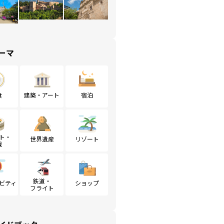
ーマ
食
建築・アート
宿泊
ト・
世界遺産
リゾート
戦
鉄道・
ビティ
ショップ
フライト