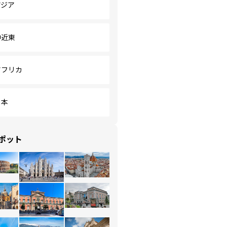
アジア
中近東
アフリカ
日本
ポット