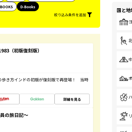
BOOKS
D-Books
国と地
絞り込み条件を追加
-1983（初版復刻版）
球の歩き方インドの初版が復刻版で再登場！ 当時
詳細を見る
社員の旅日記～