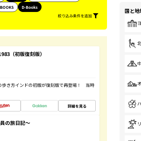
BOOKS
D-Books
国と地
絞り込み条件を追加
-1983（初版復刻版）
球の歩き方インドの初版が復刻版で再登場！ 当時
詳細を見る
社員の旅日記～