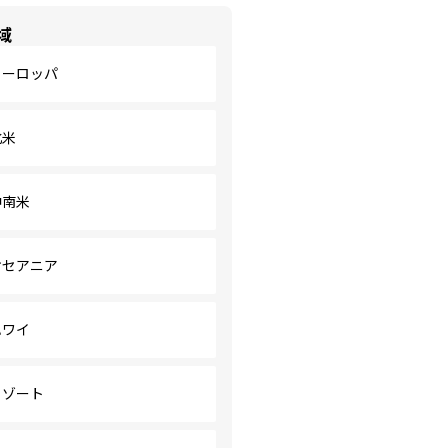
域
ヨーロッパ
北米
中南米
オセアニア
ハワイ
リゾート