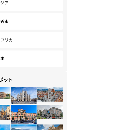
アジア
中近東
アフリカ
日本
ポット