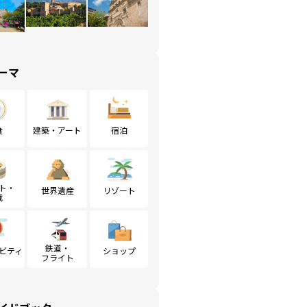
ーマ
食
建築・アート
宿泊
ト・
世界遺産
リゾート
戦
鉄道・
ビティ
ショップ
フライト