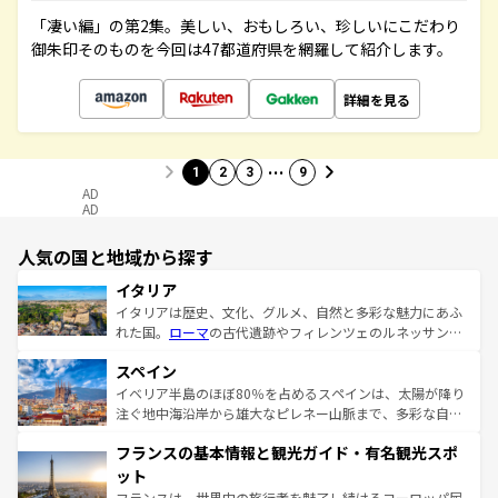
「凄い編」の第2集。美しい、おもしろい、珍しいにこだわり
御朱印そのものを今回は47都道府県を網羅して紹介します。
詳細を見る
…
1
2
3
9
AD
AD
人気の国と地域から探す
イタリア
イタリアは歴史、文化、グルメ、自然と多彩な魅力にあふ
れた国。
ローマ
の古代遺跡やフィレンツェのルネッサンス
美術、ヴェネツィアの運河など、歴史あるスポットはもち
スペイン
ろん、トスカーナの美しい田園風景やアマルフィ海岸の絶
景など、自然景観も見逃せない。観光の合間には、本場の
イベリア半島のほぼ80％を占めるスペインは、太陽が降り
ピザやパスタなど、絶品のイタリア料理を堪能することも
注ぐ地中海沿岸から雄大なピレネー山脈まで、多彩な自然
できる。朝目覚めてから夜眠るまで、すべての瞬間を楽し
と文化が詰まったヨーロッパ屈指の旅行先だ。多様な地域
フランスの基本情報と観光ガイド・有名観光スポ
ませてくれるイタリアで、忘れられない旅をしてみよう！
文化が根付くこの国では、情熱的なフラメンコ、熱気あふ
なお、新着のイタリア情報は
コンテンツ一覧
を参照してほ
れる闘牛、そして美味しいタパスが生活の一部となってい
ット
しい。
る。首都マドリードの洗練された雰囲気や、バルセロナの
フランスは、世界中の旅行者を魅了し続けるヨーロッパ屈