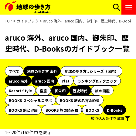
TOP
ガイドブック
aruco 海外、aruco 国内、御朱印、歴史時代、D-Boo
aruco 海外、aruco 国内、御朱印、歴
史時代、D-Booksのガイドブック一覧
すべて
地球の歩き方 海外
地球の歩き方 Jシリーズ（国内）
aruco 海外
aruco 国内
Plat
ランキング&テクニック
Resort Style
島旅
御朱印
歴史時代
旅の図鑑
BOOKS スペシャルコラボ
BOOKS 旅の名言＆絶景
BOOKS 旅と健康
BOOKS 旅の読み物
BOOKS
D-Books
絞り込み条件を追加
1〜20件/162件中 を表示