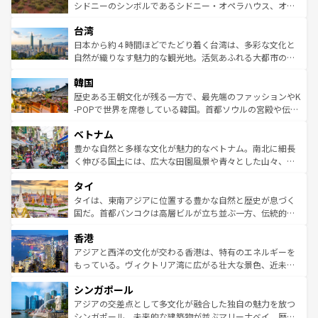
しみながら、その多様性と豊かな歴史を感じることができ
おすすめ。エメラルドグリーンに輝く海をはじめ、豊かな
シドニーのシンボルであるシドニー・オペラハウス、オー
るだろう。車でのロードトリップや列車の旅も、アメリカ
文化や歴史が息づいている。「アロハスピリット」と呼ば
ストラリア東海岸北部に広がる大サンゴ礁地帯グレートバ
ならではの贅沢な旅のスタイルだ。 なお、新着のアメリカ
台湾
れるおもてなしの心で訪れる人々を迎えてくれるハワイの
リアリーフや大陸中央部にそびえるウルル（エアーズロッ
情報は
コンテンツ一覧
を参照してほしい。
人々、おいしいローカルフードやハワイアンミュージッ
ク）、タスマニアの美しい原生林やケアンズの熱帯雨林な
日本から約４時間ほどでたどり着く台湾は、多彩な文化と
ク、伝統的なフラダンスなど、すべてがハワイの魅力を彩
ど、見どころがたくさん。また、カフェやワイン、オージ
自然が織りなす魅力的な観光地。活気あふれる大都市の台
っている。訪れるたびに新しい発見と感動が待っているハ
ービーフなどの食文化も豊かで、美味しいものであふれて
北やノスタルジックな町並みが人気な九份（ジォウフェ
ワイを、存分に味わってほしい。 なお、新着のハワイ情報
韓国
いる。アクティビティも充実しており、サーフィンやダイ
ン）、静ひつな山岳地帯である台湾東部など、都市の喧騒
は
コンテンツ一覧
を参照してほしい。
ビング、ハイキングなど、アウトドア好きにはたまらな
と山間の静けさが共存しており、訪れる人に新しい発見と
歴史ある王朝文化が残る一方で、最先端のファッションやK
い。オーストラリアの多彩な魅力を存分に味わいつくそ
驚きをもたらしてくれる。また、奥深い台湾の食文化も魅
-POPで世界を席巻している韓国。首都ソウルの宮殿や伝統
う。 なお、新着のオーストラリア情報は
コンテンツ一覧
を
力で、夜市などの屋台グルメから高級料理、ヘルシーで美
家屋が並ぶエリアでは韓国の歴史と文化に浸ることがで
参照してほしい。
ベトナム
容にもいいと評判のスイーツなど、バラエティ豊かな料理
き、地方に足を延ばせば四季折々の自然美を楽しむことが
が味わえる。 なお、新着の台湾情報は
コンテンツ一覧
を参
できる。そして、キムチや焼肉、絶品のストリートフード
豊かな自然と多様な文化が魅力的なベトナム。南北に細長
照してほしい。
まで、さまざまな韓国料理が待っている。夜には、韓国な
く伸びる国土には、広大な田園風景や青々とした山々、世
らではのナイトライフも堪能できる。あたたかいホスピタ
界遺産に登録された壮大な自然景観が点在し、都市部では
タイ
リティに包まれながら、韓国の多彩な魅力を心ゆくまで味
急速な発展と共に伝統が息づく。ハノイの古い町並みやホ
わってみてほしい。 なお、新着の韓国情報は
コンテンツ一
ーチミン市のフランス統治時代の建物も、独特の雰囲気を
タイは、東南アジアに位置する豊かな自然と歴史が息づく
覧
を参照してほしい。
醸し出している。また、バラエティの豊かさとおいしさで
国だ。首都バンコクは高層ビルが立ち並ぶ一方、伝統的な
世界中の食通を魅了してやまないベトナム料理も魅力のひ
寺院や市場がいたるところに点在し、古きよき文化と現代
香港
とつ。フォーやバインミー、ベトナムコーヒーなどは、ぜ
の活気が交差している。北部ではチェンマイなどの山岳地
ひ現地で味わいたい。どの地域を訪れてもあたたかい人々
帯で自然と触れ合い、南部ではプーケットやクラビの美し
アジアと西洋の文化が交わる香港は、特有のエネルギーを
が旅行者を迎えてくれるので、きっと忘れられない旅にな
いビーチでリゾート気分を楽しむことができる。タイ料理
もっている。ヴィクトリア湾に広がる壮大な景色、近未来
るはずだ。 なお、新着のベトナム情報は
コンテンツ一覧
を
は世界的に有名で、屋台から高級レストランまで味覚を刺
的なアートスポット、そして歴史と現代が融合した町並
参照してほしい。
シンガポール
激する。気候は一年中温暖で、どの季節にも異なる楽しみ
み、どこを訪れても感動するはず。観光スポットが密集し
が待っている。親しみやすいタイの人々、仏教を中心とし
ており、効率よく見どころを回れるのも魅力。息をのむよ
アジアの交差点として多文化が融合した独自の魅力を放つ
た文化、そして多様な観光資源が、訪れる旅人を魅了し続
うな絶景から文化的な体験まで、香港を存分に楽しみ尽く
シンガポール。未来的な建築物が並ぶマリーナベイ、歴史