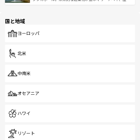
ける。 なお、新着のタイ情報は
コンテンツ一覧
を参照して
そう。 なお、新着の香港情報は
コンテンツ一覧
を参照して
と伝統を感じられるエスニックタウン、多数の緑豊かな公
ほしい。
ほしい。
園や自然保護区など、自然が調和した近代的な景観と文化
の多様性あふれるカラフルな町は、どこを歩いても新しい
国と地域
発見がある。さらに、治安のよさや充実した公共交通機関
も、旅行者にとっては魅力的なポイント。グルメも豊富
で、ホーカーズは地元の風情を楽しめる外せないスポット
ヨーロッパ
だ。訪れる人を飽きさせないシンガポールで、多様な魅力
を体感しよう。 なお、新着のシンガポール情報は
コンテン
ツ一覧
を参照してほしい。
北米
中南米
オセアニア
ハワイ
リゾート