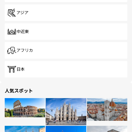
アジア
中近東
アフリカ
日本
人気スポット