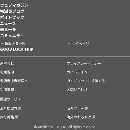
ウェブマガジン
特派員ブログ
ガイドブック
ニュース
著者一覧
コミュニティ
新規会員登録
マイページ
GOOD LUCK TRIP
運営会社
プライバシーポリシー
利用規約
ガイドライン
書店御担当者様へ
ガイドブックに投稿する
採用情報
お問い合わせ
関連サービス
海外航空券
海外ツアー
旅行用品
海外のおみやげ
© Arukikata. Co.,Ltd. All rights reserved.