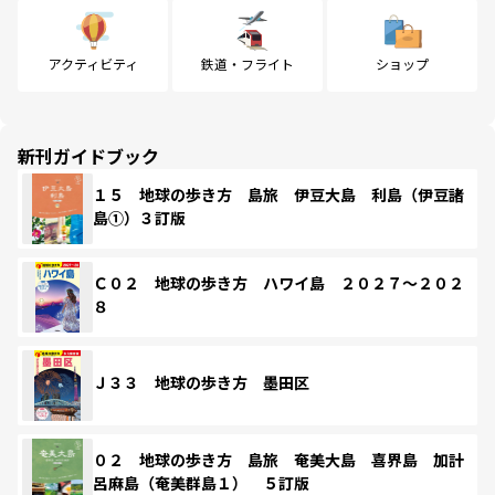
アクティビティ
鉄道・フライト
ショップ
新刊ガイドブック
１５ 地球の歩き方 島旅 伊豆大島 利島（伊豆諸
島①）３訂版
Ｃ０２ 地球の歩き方 ハワイ島 ２０２７～２０２
８
Ｊ３３ 地球の歩き方 墨田区
０２ 地球の歩き方 島旅 奄美大島 喜界島 加計
呂麻島（奄美群島１） ５訂版