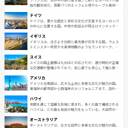
アートに溢れた街角から、地方では古代ローマ遺跡や中世
指の観光地だ。首都パリのエッフェル塔やルーブル美術館
の城塞都市、穏やかなビーチリゾートまで多彩な表情を見
といった象徴的なスポットから、田舎町の古風な美しさま
せる。地方によって風土や気候が異なるスペインはその個
ドイツ
で、幅広い魅力が詰まっている。華麗な宮殿、歴史的な大
性で訪れる人を魅了する。 なお、新着のスペイン情報は
コ
聖堂、美しいビーチ、そして豊かな自然が、訪れる者を心
ドイツは、豊かな歴史と多彩な文化が交差するヨーロッパ
ンテンツ一覧
を参照してほしい。
から魅了する。また、フランスは美食の国としても知ら
の中心に位置する国。中世の街並みが残るロマンチック街
れ、フランス料理はユネスコ無形文化遺産にも登録されて
道から、未来を先取りするようなモダンな都市まで多様な
イギリス
いる。シャンパンの発祥地であるランス、プロヴァンスの
顔を持つこの国は、どこを歩いても飽きることがない。ベ
香り高いラベンダー畑など、多彩な楽しみ方が可能だ。さ
ルリンの文化的活気、バイエルン州のアルプスの絶景、そ
イギリスは、古きよき伝統と最先端が共存する国。ウェス
らに、パリ以外の地域にも魅力が溢れており、どの街角に
してライン川沿いのワイン畑といった風景は必見。ビール
トミンスター寺院や大英博物館のようなランドマーク、歴
も豊かな歴史と文化が息づいている。パリ以外の個性あふ
とソーセージを味わいながら地元の人と過ごす楽しい時間
史ある大学都市、美しい丘陵地帯や牧歌的な風景など、エ
れる地方に足を運ぶとそれぞれで全く異なる文化を体験で
スイス
は、お酒好きな人にはぜひ体験してほしい。 なお、新着の
リアごとに異なる魅力がある。また、優雅なアフタヌーン
きるだろう。 なお、新着のフランス情報は
コンテンツ一覧
ドイツ情報は
コンテンツ一覧
を参照してほしい。
ティー、ビール好きにはたまらない英国パブ、サッカー観
スイスの国土面積は九州ほどの広さだが、運行時刻が正確
を参照してほしい。
戦など、本場だからこそできる体験も豊富。イギリスを旅
な交通網が整備されており、初心者でも安心して個人旅行
して楽しみつくそう。 なお、新着のイギリス情報は
コンテ
を楽しめる。日本同様に時刻表どおりの旅が可能だ。中世
アメリカ
ンツ一覧
を参照してほしい。
の建物がそのまま残る町や、スイスならではのユニークな
博物館もあり、アルプス観光だけでなく町歩きも満喫する
アメリカ合衆国は、広大な土地と多様な文化が魅力の国。
ことができる。国民の所得が高いため物価も高いが、旅行
東海岸の都市部から西海岸のカリフォルニアまで、訪れる
者向けの交通パス提供のサービスもあり、うまく活用すれ
場所ごとに異なる風景と体験が待っている。ニューヨーク
ハワイ
ば市内交通費無料で観光を楽しむこともできる。 なお、新
のような巨大都市は、観光、ショッピング、エンターテイ
着のスイス情報は
コンテンツ一覧
を参照してほしい。
ンメントが詰まった刺激的なスポットだ。一方、アメリカ
年間を通じて温暖な気候に恵まれ、多くの島で構成される
西部には大自然が広がり、グランドキャニオンやイエロー
ハワイは、どの島も独自の魅力をもっている。大自然の神
ストーン国立公園といった絶景が堪能できる。さらに、南
秘を感じたいなら、火山が生み出した壮大な景観を誇るハ
オーストラリア
部のニューオーリンズでは、音楽と美食が融合した独特の
ワイ島は見逃せない。また、定番の観光地といえばオアフ
文化が魅力。旅行者はアメリカの各地域で異なる魅力を楽
島だが、静かな自然を求めるならマウイ島やカウアイ島が
オーストラリアは、壮大な自然と多様な文化が魅力の国。