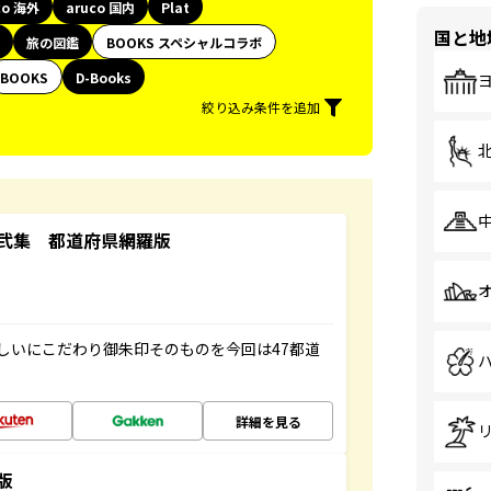
co 海外
aruco 国内
Plat
国と地
旅の図鑑
BOOKS スペシャルコラボ
BOOKS
D-Books
絞り込み条件を追加
弐集 都道府県網羅版
しいにこだわり御朱印そのものを今回は47都道
詳細を見る
版