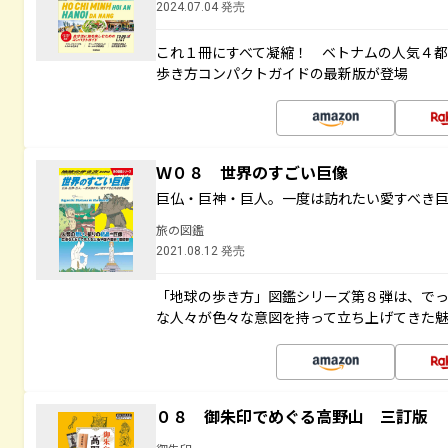
2024.07.04 発売
これ１冊にすべて凝縮！ ベトナムの人気４
歩き方コンパクトガイドの最新版が登場
Ｗ０８ 世界のすごい巨像
巨仏・巨神・巨人。一度は訪れたい愛すべき
旅の図鑑
2021.08.12 発売
「地球の歩き方」図鑑シリーズ第８弾は、で
な人々が色々な意図を持って立ち上げてきた
０８ 御朱印でめぐる高野山 三訂版