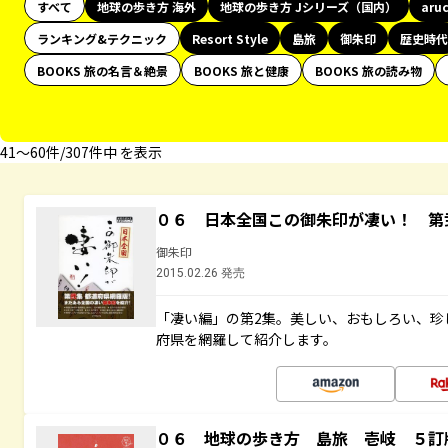
すべて
地球の歩き方 海外
地球の歩き方 Jシリーズ（国内）
aru
ランキング&テクニック
Resort Style
島旅
御朱印
歴史時代
BOOKS 旅の名言＆絶景
BOOKS 旅と健康
BOOKS 旅の読み物
41〜60件/307件中 を表示
０６ 日本全国この御朱印が凄い！ 第
御朱印
2015.02.26 発売
「凄い編」の第2集。美しい、おもしろい、珍
府県を網羅して紹介します。
０６ 地球の歩き方 島旅 壱岐 ５訂