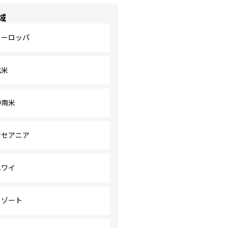
域
ヨーロッパ
北米
中南米
オセアニア
ハワイ
リゾート