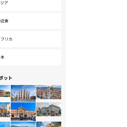
アジア
中近東
アフリカ
日本
ポット