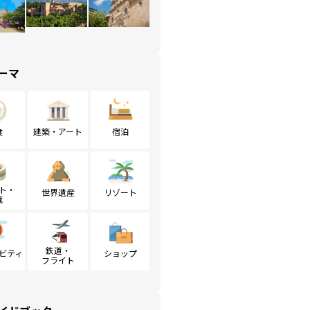
ーマ
食
建築・アート
宿泊
ト・
世界遺産
リゾート
戦
鉄道・
ビティ
ショップ
フライト