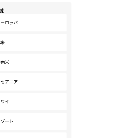
域
ヨーロッパ
北米
中南米
オセアニア
ハワイ
リゾート