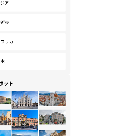
アジア
中近東
アフリカ
日本
ポット