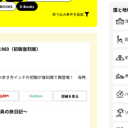
BOOKS
D-Books
国と地
絞り込み条件を追加
-1983（初版復刻版）
球の歩き方インドの初版が復刻版で再登場！ 当時
詳細を見る
社員の旅日記～