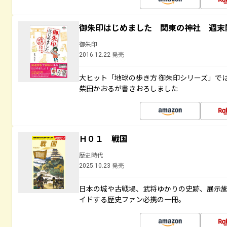
御朱印はじめました 関東の神社 週末
御朱印
2016.12.22 発売
大ヒット「地球の歩き方 御朱印シリーズ」で
柴田かおるが書きおろしました
Ｈ０１ 戦国
歴史時代
2025.10.23 発売
日本の城や古戦場、武将ゆかりの史跡、展示
イドする歴史ファン必携の一冊。