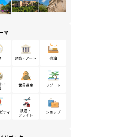
ーマ
食
建築・アート
宿泊
ト・
世界遺産
リゾート
戦
鉄道・
ビティ
ショップ
フライト