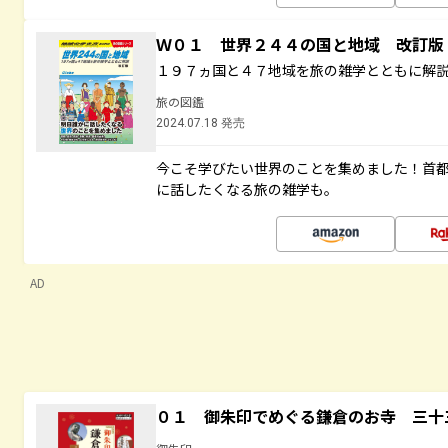
Ｗ０１ 世界２４４の国と地域 改訂版
１９７ヵ国と４７地域を旅の雑学とともに解
旅の図鑑
2024.07.18 発売
今こそ学びたい世界のことを集めました！首
に話したくなる旅の雑学も。
AD
０１ 御朱印でめぐる鎌倉のお寺 三十