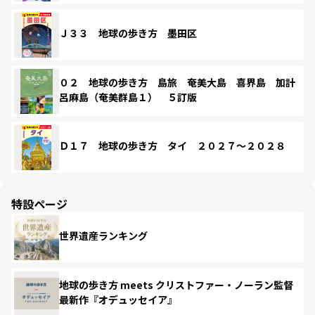
Ｊ３３ 地球の歩き方 墨田区
０２ 地球の歩き方 島旅 奄美大島 喜界島 加計
呂麻島（奄美群島１） ５訂版
Ｄ１７ 地球の歩き方 タイ ２０２７～２０２８
特設ページ
世界遺産ランキング
地球の歩き方 meets クリストファー・ノーラン監督
最新作『オデュッセイア』