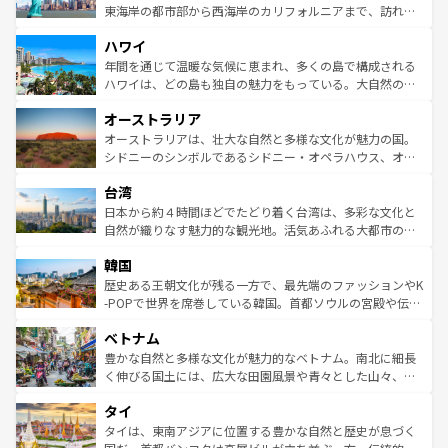
ことができる。国民の所得が高いため物価も高いが、旅行
東海岸の都市部から西海岸のカリフォルニアまで、訪れる
者向けの交通パス提供のサービスもあり、うまく活用すれ
場所ごとに異なる風景と体験が待っている。ニューヨーク
ハワイ
ば市内交通費無料で観光を楽しむこともできる。 なお、新
のような巨大都市は、観光、ショッピング、エンターテイ
着のスイス情報は
コンテンツ一覧
を参照してほしい。
ンメントが詰まった刺激的なスポットだ。一方、アメリカ
年間を通じて温暖な気候に恵まれ、多くの島で構成される
西部には大自然が広がり、グランドキャニオンやイエロー
ハワイは、どの島も独自の魅力をもっている。大自然の神
ストーン国立公園といった絶景が堪能できる。さらに、南
秘を感じたいなら、火山が生み出した壮大な景観を誇るハ
オーストラリア
部のニューオーリンズでは、音楽と美食が融合した独特の
ワイ島は見逃せない。また、定番の観光地といえばオアフ
文化が魅力。旅行者はアメリカの各地域で異なる魅力を楽
島だが、静かな自然を求めるならマウイ島やカウアイ島が
オーストラリアは、壮大な自然と多様な文化が魅力の国。
しみながら、その多様性と豊かな歴史を感じることができ
おすすめ。エメラルドグリーンに輝く海をはじめ、豊かな
シドニーのシンボルであるシドニー・オペラハウス、オー
るだろう。車でのロードトリップや列車の旅も、アメリカ
文化や歴史が息づいている。「アロハスピリット」と呼ば
ストラリア東海岸北部に広がる大サンゴ礁地帯グレートバ
ならではの贅沢な旅のスタイルだ。 なお、新着のアメリカ
台湾
れるおもてなしの心で訪れる人々を迎えてくれるハワイの
リアリーフや大陸中央部にそびえるウルル（エアーズロッ
情報は
コンテンツ一覧
を参照してほしい。
人々、おいしいローカルフードやハワイアンミュージッ
ク）、タスマニアの美しい原生林やケアンズの熱帯雨林な
日本から約４時間ほどでたどり着く台湾は、多彩な文化と
ク、伝統的なフラダンスなど、すべてがハワイの魅力を彩
ど、見どころがたくさん。また、カフェやワイン、オージ
自然が織りなす魅力的な観光地。活気あふれる大都市の台
っている。訪れるたびに新しい発見と感動が待っているハ
ービーフなどの食文化も豊かで、美味しいものであふれて
北やノスタルジックな町並みが人気な九份（ジォウフェ
ワイを、存分に味わってほしい。 なお、新着のハワイ情報
韓国
いる。アクティビティも充実しており、サーフィンやダイ
ン）、静ひつな山岳地帯である台湾東部など、都市の喧騒
は
コンテンツ一覧
を参照してほしい。
ビング、ハイキングなど、アウトドア好きにはたまらな
と山間の静けさが共存しており、訪れる人に新しい発見と
歴史ある王朝文化が残る一方で、最先端のファッションやK
い。オーストラリアの多彩な魅力を存分に味わいつくそ
驚きをもたらしてくれる。また、奥深い台湾の食文化も魅
-POPで世界を席巻している韓国。首都ソウルの宮殿や伝統
う。 なお、新着のオーストラリア情報は
コンテンツ一覧
を
力で、夜市などの屋台グルメから高級料理、ヘルシーで美
家屋が並ぶエリアでは韓国の歴史と文化に浸ることがで
参照してほしい。
ベトナム
容にもいいと評判のスイーツなど、バラエティ豊かな料理
き、地方に足を延ばせば四季折々の自然美を楽しむことが
が味わえる。 なお、新着の台湾情報は
コンテンツ一覧
を参
できる。そして、キムチや焼肉、絶品のストリートフード
豊かな自然と多様な文化が魅力的なベトナム。南北に細長
照してほしい。
まで、さまざまな韓国料理が待っている。夜には、韓国な
く伸びる国土には、広大な田園風景や青々とした山々、世
らではのナイトライフも堪能できる。あたたかいホスピタ
界遺産に登録された壮大な自然景観が点在し、都市部では
タイ
リティに包まれながら、韓国の多彩な魅力を心ゆくまで味
急速な発展と共に伝統が息づく。ハノイの古い町並みやホ
わってみてほしい。 なお、新着の韓国情報は
コンテンツ一
ーチミン市のフランス統治時代の建物も、独特の雰囲気を
タイは、東南アジアに位置する豊かな自然と歴史が息づく
覧
を参照してほしい。
醸し出している。また、バラエティの豊かさとおいしさで