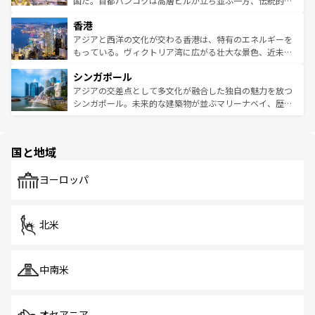
国だ。首都バンコクは高層ビルが立ち並ぶ一方、伝統的な
世界中の食通を魅了してやまないベトナム料理も魅力のひ
寺院や市場がいたるところに点在し、古きよき文化と現代
香港
とつ。フォーやバインミー、ベトナムコーヒーなどは、ぜ
の活気が交差している。北部ではチェンマイなどの山岳地
ひ現地で味わいたい。どの地域を訪れてもあたたかい人々
帯で自然と触れ合い、南部ではプーケットやクラビの美し
アジアと西洋の文化が交わる香港は、特有のエネルギーを
が旅行者を迎えてくれるので、きっと忘れられない旅にな
いビーチでリゾート気分を楽しむことができる。タイ料理
もっている。ヴィクトリア湾に広がる壮大な景色、近未来
るはずだ。 なお、新着のベトナム情報は
コンテンツ一覧
を
は世界的に有名で、屋台から高級レストランまで味覚を刺
的なアートスポット、そして歴史と現代が融合した町並
参照してほしい。
シンガポール
激する。気候は一年中温暖で、どの季節にも異なる楽しみ
み、どこを訪れても感動するはず。観光スポットが密集し
が待っている。親しみやすいタイの人々、仏教を中心とし
ており、効率よく見どころを回れるのも魅力。息をのむよ
アジアの交差点として多文化が融合した独自の魅力を放つ
た文化、そして多様な観光資源が、訪れる旅人を魅了し続
うな絶景から文化的な体験まで、香港を存分に楽しみ尽く
シンガポール。未来的な建築物が並ぶマリーナベイ、歴史
ける。 なお、新着のタイ情報は
コンテンツ一覧
を参照して
そう。 なお、新着の香港情報は
コンテンツ一覧
を参照して
と伝統を感じられるエスニックタウン、多数の緑豊かな公
ほしい。
ほしい。
園や自然保護区など、自然が調和した近代的な景観と文化
の多様性あふれるカラフルな町は、どこを歩いても新しい
国と地域
発見がある。さらに、治安のよさや充実した公共交通機関
も、旅行者にとっては魅力的なポイント。グルメも豊富
で、ホーカーズは地元の風情を楽しめる外せないスポット
ヨーロッパ
だ。訪れる人を飽きさせないシンガポールで、多様な魅力
を体感しよう。 なお、新着のシンガポール情報は
コンテン
ツ一覧
を参照してほしい。
北米
中南米