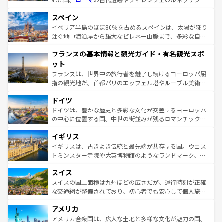
美術、ヴェネツィアの運河など、歴史あるスポットはもち
スペイン
ろん、トスカーナの美しい田園風景やアマルフィ海岸の絶
景など、自然景観も見逃せない。観光の合間には、本場の
イベリア半島のほぼ80％を占めるスペインは、太陽が降り
ピザやパスタなど、絶品のイタリア料理を堪能することも
注ぐ地中海沿岸から雄大なピレネー山脈まで、多彩な自然
できる。朝目覚めてから夜眠るまで、すべての瞬間を楽し
と文化が詰まったヨーロッパ屈指の旅行先だ。多様な地域
フランスの基本情報と観光ガイド・有名観光スポ
ませてくれるイタリアで、忘れられない旅をしてみよう！
文化が根付くこの国では、情熱的なフラメンコ、熱気あふ
なお、新着のイタリア情報は
コンテンツ一覧
を参照してほ
れる闘牛、そして美味しいタパスが生活の一部となってい
ット
しい。
る。首都マドリードの洗練された雰囲気や、バルセロナの
フランスは、世界中の旅行者を魅了し続けるヨーロッパ屈
アートに溢れた街角から、地方では古代ローマ遺跡や中世
指の観光地だ。首都パリのエッフェル塔やルーブル美術館
の城塞都市、穏やかなビーチリゾートまで多彩な表情を見
といった象徴的なスポットから、田舎町の古風な美しさま
せる。地方によって風土や気候が異なるスペインはその個
ドイツ
で、幅広い魅力が詰まっている。華麗な宮殿、歴史的な大
性で訪れる人を魅了する。 なお、新着のスペイン情報は
コ
聖堂、美しいビーチ、そして豊かな自然が、訪れる者を心
ドイツは、豊かな歴史と多彩な文化が交差するヨーロッパ
ンテンツ一覧
を参照してほしい。
から魅了する。また、フランスは美食の国としても知ら
の中心に位置する国。中世の街並みが残るロマンチック街
れ、フランス料理はユネスコ無形文化遺産にも登録されて
道から、未来を先取りするようなモダンな都市まで多様な
イギリス
いる。シャンパンの発祥地であるランス、プロヴァンスの
顔を持つこの国は、どこを歩いても飽きることがない。ベ
香り高いラベンダー畑など、多彩な楽しみ方が可能だ。さ
ルリンの文化的活気、バイエルン州のアルプスの絶景、そ
イギリスは、古きよき伝統と最先端が共存する国。ウェス
らに、パリ以外の地域にも魅力が溢れており、どの街角に
してライン川沿いのワイン畑といった風景は必見。ビール
トミンスター寺院や大英博物館のようなランドマーク、歴
も豊かな歴史と文化が息づいている。パリ以外の個性あふ
とソーセージを味わいながら地元の人と過ごす楽しい時間
史ある大学都市、美しい丘陵地帯や牧歌的な風景など、エ
れる地方に足を運ぶとそれぞれで全く異なる文化を体験で
スイス
は、お酒好きな人にはぜひ体験してほしい。 なお、新着の
リアごとに異なる魅力がある。また、優雅なアフタヌーン
きるだろう。 なお、新着のフランス情報は
コンテンツ一覧
ドイツ情報は
コンテンツ一覧
を参照してほしい。
ティー、ビール好きにはたまらない英国パブ、サッカー観
スイスの国土面積は九州ほどの広さだが、運行時刻が正確
を参照してほしい。
戦など、本場だからこそできる体験も豊富。イギリスを旅
な交通網が整備されており、初心者でも安心して個人旅行
して楽しみつくそう。 なお、新着のイギリス情報は
コンテ
を楽しめる。日本同様に時刻表どおりの旅が可能だ。中世
アメリカ
ンツ一覧
を参照してほしい。
の建物がそのまま残る町や、スイスならではのユニークな
博物館もあり、アルプス観光だけでなく町歩きも満喫する
アメリカ合衆国は、広大な土地と多様な文化が魅力の国。