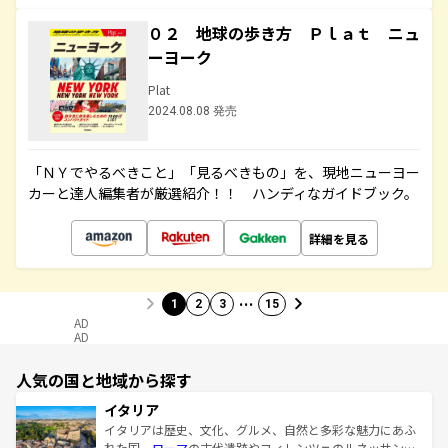
０２ 地球の歩き方 Ｐｌａｔ ニュ
ーヨーク
Plat
2024.08.08 発売
「ＮＹでやるべきこと」「見るべきもの」を、現地ニューヨー
カーと達人編集者が厳選紹介！！ ハンディなガイドブック。
詳細を見る
…
1
2
3
15
AD
AD
人気の国と地域から探す
イタリア
イタリアは歴史、文化、グルメ、自然と多彩な魅力にあふ
れた国。
ローマ
の古代遺跡やフィレンツェのルネッサンス