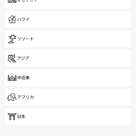
オセアニア
ハワイ
リゾート
アジア
中近東
アフリカ
日本