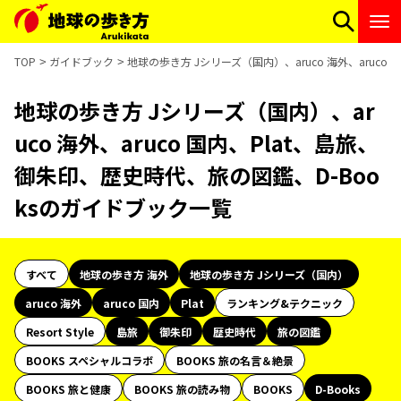
TOP
ガイドブック
地球の歩き方 Jシリーズ（国内）、aruco 海外、aruc
地球の歩き方 Jシリーズ（国内）、ar
uco 海外、aruco 国内、Plat、島旅、
御朱印、歴史時代、旅の図鑑、D-Boo
ksのガイドブック一覧
すべて
地球の歩き方 海外
地球の歩き方 Jシリーズ（国内）
aruco 海外
aruco 国内
Plat
ランキング&テクニック
Resort Style
島旅
御朱印
歴史時代
旅の図鑑
BOOKS スペシャルコラボ
BOOKS 旅の名言＆絶景
BOOKS 旅と健康
BOOKS 旅の読み物
BOOKS
D-Books