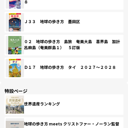
８
Ｊ３３ 地球の歩き方 墨田区
０２ 地球の歩き方 島旅 奄美大島 喜界島 加計
呂麻島（奄美群島１） ５訂版
Ｄ１７ 地球の歩き方 タイ ２０２７～２０２８
特設ページ
世界遺産ランキング
地球の歩き方 meets クリストファー・ノーラン監督