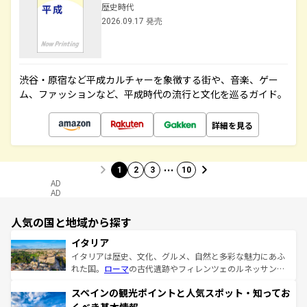
歴史時代
2026.09.17 発売
渋谷・原宿など平成カルチャーを象徴する街や、音楽、ゲー
ム、ファッションなど、平成時代の流行と文化を巡るガイド。
詳細を見る
…
1
2
3
10
AD
AD
人気の国と地域から探す
イタリア
イタリアは歴史、文化、グルメ、自然と多彩な魅力にあふ
れた国。
ローマ
の古代遺跡やフィレンツェのルネッサンス
美術、ヴェネツィアの運河など、歴史あるスポットはもち
スペインの観光ポイントと人気スポット・知ってお
ろん、トスカーナの美しい田園風景やアマルフィ海岸の絶
景など、自然景観も見逃せない。観光の合間には、本場の