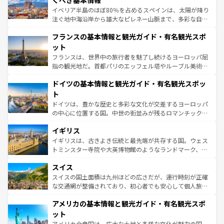
くべき基本情報
ピザやパスタなど、絶品のイタリア料理を堪能することも
イベリア半島のほぼ80％を占めるスペインは、太陽が降り
できる。朝目覚めてから夜眠るまで、すべての瞬間を楽し
注ぐ地中海沿岸から雄大なピレネー山脈まで、多彩な自然
ませてくれるイタリアで、忘れられない旅をしてみよう！
と文化が詰まったヨーロッパ屈指の旅行先だ。多様な地域
なお、新着のイタリア情報は
コンテンツ一覧
を参照してほ
フランスの基本情報と観光ガイド・有名観光スポ
文化が根付くこの国では、情熱的なフラメンコ、熱気あふ
しい。
れる闘牛、そして美味しいタパスが生活の一部となってい
ット
る。首都マドリードの洗練された雰囲気や、バルセロナの
フランスは、世界中の旅行者を魅了し続けるヨーロッパ屈
アートに溢れた街角から、地方では古代ローマ遺跡や中世
指の観光地だ。首都パリのエッフェル塔やルーブル美術館
の城塞都市、穏やかなビーチリゾートまで多彩な表情を見
といった象徴的なスポットから、田舎町の古風な美しさま
せる。地方によって風土や気候が異なるスペインはその個
ドイツの基本情報と観光ガイド・有名観光スポッ
で、幅広い魅力が詰まっている。華麗な宮殿、歴史的な大
性で訪れる人を魅了する。 なお、新着のスペイン情報は
コ
聖堂、美しいビーチ、そして豊かな自然が、訪れる者を心
ト
ンテンツ一覧
を参照してほしい。
から魅了する。また、フランスは美食の国としても知ら
ドイツは、豊かな歴史と多彩な文化が交差するヨーロッパ
れ、フランス料理はユネスコ無形文化遺産にも登録されて
の中心に位置する国。中世の街並みが残るロマンチック街
いる。シャンパンの発祥地であるランス、プロヴァンスの
道から、未来を先取りするようなモダンな都市まで多様な
香り高いラベンダー畑など、多彩な楽しみ方が可能だ。さ
イギリス
顔を持つこの国は、どこを歩いても飽きることがない。ベ
らに、パリ以外の地域にも魅力が溢れており、どの街角に
ルリンの文化的活気、バイエルン州のアルプスの絶景、そ
イギリスは、古きよき伝統と最先端が共存する国。ウェス
も豊かな歴史と文化が息づいている。パリ以外の個性あふ
してライン川沿いのワイン畑といった風景は必見。ビール
トミンスター寺院や大英博物館のようなランドマーク、歴
れる地方に足を運ぶとそれぞれで全く異なる文化を体験で
とソーセージを味わいながら地元の人と過ごす楽しい時間
史ある大学都市、美しい丘陵地帯や牧歌的な風景など、エ
きるだろう。 なお、新着のフランス情報は
コンテンツ一覧
スイス
は、お酒好きな人にはぜひ体験してほしい。 なお、新着の
リアごとに異なる魅力がある。また、優雅なアフタヌーン
を参照してほしい。
ドイツ情報は
コンテンツ一覧
を参照してほしい。
ティー、ビール好きにはたまらない英国パブ、サッカー観
スイスの国土面積は九州ほどの広さだが、運行時刻が正確
戦など、本場だからこそできる体験も豊富。イギリスを旅
な交通網が整備されており、初心者でも安心して個人旅行
して楽しみつくそう。 なお、新着のイギリス情報は
コンテ
を楽しめる。日本同様に時刻表どおりの旅が可能だ。中世
アメリカの基本情報と観光ガイド・有名観光スポ
ンツ一覧
を参照してほしい。
の建物がそのまま残る町や、スイスならではのユニークな
博物館もあり、アルプス観光だけでなく町歩きも満喫する
ット
ことができる。国民の所得が高いため物価も高いが、旅行
アメリカ合衆国は、広大な土地と多様な文化が魅力の国。