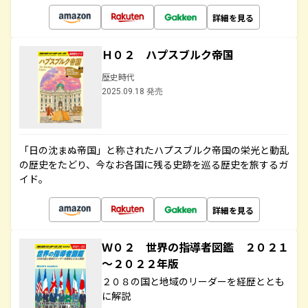
詳細を見る
Ｈ０２ ハプスブルク帝国
歴史時代
2025.09.18 発売
「日の沈まぬ帝国」と称されたハプスブルク帝国の栄光と動乱
の歴史をたどり、今なお各国に残る史跡を巡る歴史を旅するガ
イド。
詳細を見る
Ｗ０２ 世界の指導者図鑑 ２０２１
～２０２２年版
２０８の国と地域のリーダーを経歴ととも
に解説