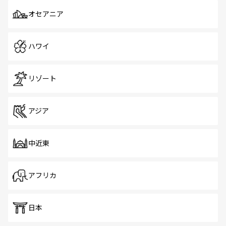
オセアニア
ハワイ
リゾート
アジア
中近東
アフリカ
日本