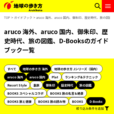
TOP
ガイドブック
aruco 海外、aruco 国内、御朱印、歴史時代、旅の図鑑
aruco 海外、aruco 国内、御朱印、歴
史時代、旅の図鑑、D-Booksのガイド
ブック一覧
すべて
地球の歩き方 海外
地球の歩き方 Jシリーズ（国内）
aruco 海外
aruco 国内
Plat
ランキング&テクニック
Resort Style
島旅
御朱印
歴史時代
旅の図鑑
BOOKS スペシャルコラボ
BOOKS 旅の名言＆絶景
BOOKS 旅と健康
BOOKS 旅の読み物
BOOKS
D-Books
絞り込み条件を追加