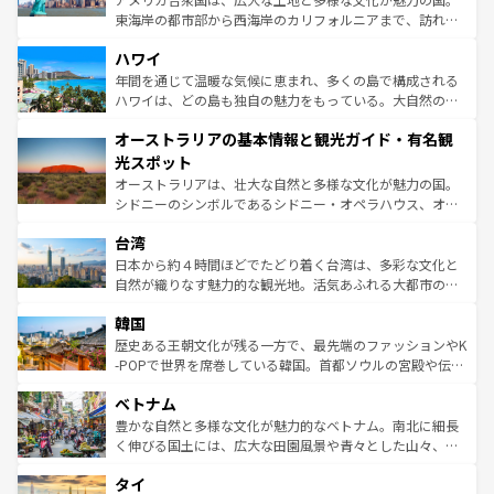
者向けの交通パス提供のサービスもあり、うまく活用すれ
東海岸の都市部から西海岸のカリフォルニアまで、訪れる
ば市内交通費無料で観光を楽しむこともできる。 なお、新
場所ごとに異なる風景と体験が待っている。ニューヨーク
着のスイス情報は
コンテンツ一覧
を参照してほしい。
ハワイ
のような巨大都市は、観光、ショッピング、エンターテイ
ンメントが詰まった刺激的なスポットだ。一方、アメリカ
年間を通じて温暖な気候に恵まれ、多くの島で構成される
西部には大自然が広がり、グランドキャニオンやイエロー
ハワイは、どの島も独自の魅力をもっている。大自然の神
ストーン国立公園といった絶景が堪能できる。さらに、南
秘を感じたいなら、火山が生み出した壮大な景観を誇るハ
オーストラリアの基本情報と観光ガイド・有名観
部のニューオーリンズでは、音楽と美食が融合した独特の
ワイ島は見逃せない。また、定番の観光地といえばオアフ
文化が魅力。旅行者はアメリカの各地域で異なる魅力を楽
島だが、静かな自然を求めるならマウイ島やカウアイ島が
光スポット
しみながら、その多様性と豊かな歴史を感じることができ
おすすめ。エメラルドグリーンに輝く海をはじめ、豊かな
オーストラリアは、壮大な自然と多様な文化が魅力の国。
るだろう。車でのロードトリップや列車の旅も、アメリカ
文化や歴史が息づいている。「アロハスピリット」と呼ば
シドニーのシンボルであるシドニー・オペラハウス、オー
ならではの贅沢な旅のスタイルだ。 なお、新着のアメリカ
れるおもてなしの心で訪れる人々を迎えてくれるハワイの
ストラリア東海岸北部に広がる大サンゴ礁地帯グレートバ
情報は
コンテンツ一覧
を参照してほしい。
人々、おいしいローカルフードやハワイアンミュージッ
台湾
リアリーフや大陸中央部にそびえるウルル（エアーズロッ
ク、伝統的なフラダンスなど、すべてがハワイの魅力を彩
ク）、タスマニアの美しい原生林やケアンズの熱帯雨林な
日本から約４時間ほどでたどり着く台湾は、多彩な文化と
っている。訪れるたびに新しい発見と感動が待っているハ
ど、見どころがたくさん。また、カフェやワイン、オージ
自然が織りなす魅力的な観光地。活気あふれる大都市の台
ワイを、存分に味わってほしい。 なお、新着のハワイ情報
ービーフなどの食文化も豊かで、美味しいものであふれて
北やノスタルジックな町並みが人気な九份（ジォウフェ
は
コンテンツ一覧
を参照してほしい。
韓国
いる。アクティビティも充実しており、サーフィンやダイ
ン）、静ひつな山岳地帯である台湾東部など、都市の喧騒
ビング、ハイキングなど、アウトドア好きにはたまらな
と山間の静けさが共存しており、訪れる人に新しい発見と
歴史ある王朝文化が残る一方で、最先端のファッションやK
い。オーストラリアの多彩な魅力を存分に味わいつくそ
驚きをもたらしてくれる。また、奥深い台湾の食文化も魅
-POPで世界を席巻している韓国。首都ソウルの宮殿や伝統
う。 なお、新着のオーストラリア情報は
コンテンツ一覧
を
力で、夜市などの屋台グルメから高級料理、ヘルシーで美
家屋が並ぶエリアでは韓国の歴史と文化に浸ることがで
参照してほしい。
ベトナム
容にもいいと評判のスイーツなど、バラエティ豊かな料理
き、地方に足を延ばせば四季折々の自然美を楽しむことが
が味わえる。 なお、新着の台湾情報は
コンテンツ一覧
を参
できる。そして、キムチや焼肉、絶品のストリートフード
豊かな自然と多様な文化が魅力的なベトナム。南北に細長
照してほしい。
まで、さまざまな韓国料理が待っている。夜には、韓国な
く伸びる国土には、広大な田園風景や青々とした山々、世
らではのナイトライフも堪能できる。あたたかいホスピタ
界遺産に登録された壮大な自然景観が点在し、都市部では
タイ
リティに包まれながら、韓国の多彩な魅力を心ゆくまで味
急速な発展と共に伝統が息づく。ハノイの古い町並みやホ