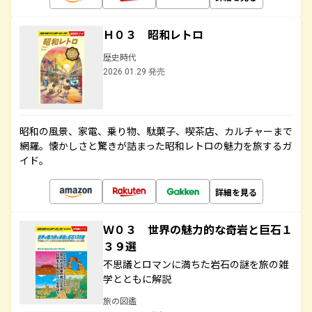
Ｈ０３ 昭和レトロ
歴史時代
2026.01.29 発売
昭和の風景、家電、乗り物、駄菓子、喫茶店、カルチャーまで
網羅。懐かしさと驚きが詰まった昭和レトロの魅力を旅するガ
イド。
詳細を見る
Ｗ０３ 世界の魅力的な奇岩と巨石１
３９選
不思議とロマンに満ちた岩石の謎を旅の雑
学とともに解説
旅の図鑑