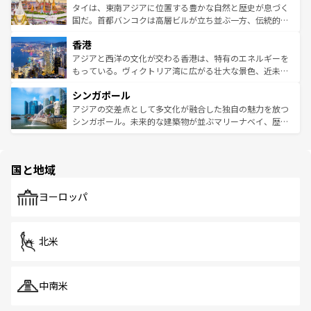
わってみてほしい。 なお、新着の韓国情報は
コンテンツ一
ーチミン市のフランス統治時代の建物も、独特の雰囲気を
タイは、東南アジアに位置する豊かな自然と歴史が息づく
覧
を参照してほしい。
醸し出している。また、バラエティの豊かさとおいしさで
国だ。首都バンコクは高層ビルが立ち並ぶ一方、伝統的な
世界中の食通を魅了してやまないベトナム料理も魅力のひ
寺院や市場がいたるところに点在し、古きよき文化と現代
香港
とつ。フォーやバインミー、ベトナムコーヒーなどは、ぜ
の活気が交差している。北部ではチェンマイなどの山岳地
ひ現地で味わいたい。どの地域を訪れてもあたたかい人々
帯で自然と触れ合い、南部ではプーケットやクラビの美し
アジアと西洋の文化が交わる香港は、特有のエネルギーを
が旅行者を迎えてくれるので、きっと忘れられない旅にな
いビーチでリゾート気分を楽しむことができる。タイ料理
もっている。ヴィクトリア湾に広がる壮大な景色、近未来
るはずだ。 なお、新着のベトナム情報は
コンテンツ一覧
を
は世界的に有名で、屋台から高級レストランまで味覚を刺
的なアートスポット、そして歴史と現代が融合した町並
参照してほしい。
シンガポール
激する。気候は一年中温暖で、どの季節にも異なる楽しみ
み、どこを訪れても感動するはず。観光スポットが密集し
が待っている。親しみやすいタイの人々、仏教を中心とし
ており、効率よく見どころを回れるのも魅力。息をのむよ
アジアの交差点として多文化が融合した独自の魅力を放つ
た文化、そして多様な観光資源が、訪れる旅人を魅了し続
うな絶景から文化的な体験まで、香港を存分に楽しみ尽く
シンガポール。未来的な建築物が並ぶマリーナベイ、歴史
ける。 なお、新着のタイ情報は
コンテンツ一覧
を参照して
そう。 なお、新着の香港情報は
コンテンツ一覧
を参照して
と伝統を感じられるエスニックタウン、多数の緑豊かな公
ほしい。
ほしい。
園や自然保護区など、自然が調和した近代的な景観と文化
の多様性あふれるカラフルな町は、どこを歩いても新しい
国と地域
発見がある。さらに、治安のよさや充実した公共交通機関
も、旅行者にとっては魅力的なポイント。グルメも豊富
で、ホーカーズは地元の風情を楽しめる外せないスポット
ヨーロッパ
だ。訪れる人を飽きさせないシンガポールで、多様な魅力
を体感しよう。 なお、新着のシンガポール情報は
コンテン
ツ一覧
を参照してほしい。
北米
中南米