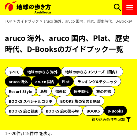
TOP
ガイドブック
aruco 海外、aruco 国内、Plat、歴史時代、D-Book
aruco 海外、aruco 国内、Plat、歴史
時代、D-Booksのガイドブック一覧
すべて
地球の歩き方 海外
地球の歩き方 Jシリーズ（国内）
aruco 海外
aruco 国内
Plat
ランキング&テクニック
Resort Style
島旅
御朱印
歴史時代
旅の図鑑
BOOKS スペシャルコラボ
BOOKS 旅の名言＆絶景
BOOKS 旅と健康
BOOKS 旅の読み物
BOOKS
D-Books
絞り込み条件を追加
1〜20件/115件中 を表示