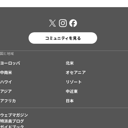
コミュニティを見る
国と地域
ヨーロッパ
北米
中南米
オセアニア
ハワイ
リゾート
アジア
中近東
アフリカ
日本
ウェブマガジン
特派員ブログ
ガイドブック