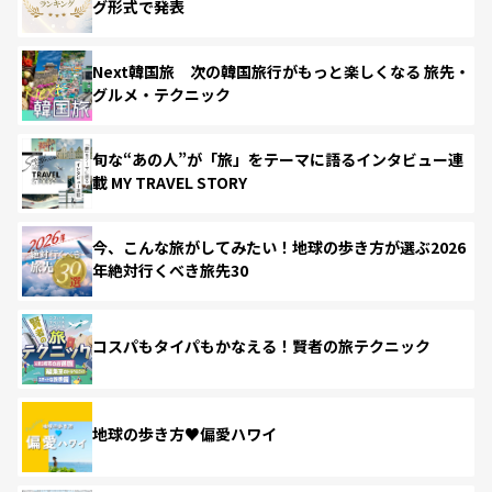
グ形式で発表
Next韓国旅 次の韓国旅行がもっと楽しくなる 旅先・
グルメ・テクニック
旬な“あの人”が「旅」をテーマに語るインタビュー連
載 MY TRAVEL STORY
今、こんな旅がしてみたい！地球の歩き方が選ぶ2026
年絶対行くべき旅先30
コスパもタイパもかなえる！賢者の旅テクニック
地球の歩き方♥偏愛ハワイ