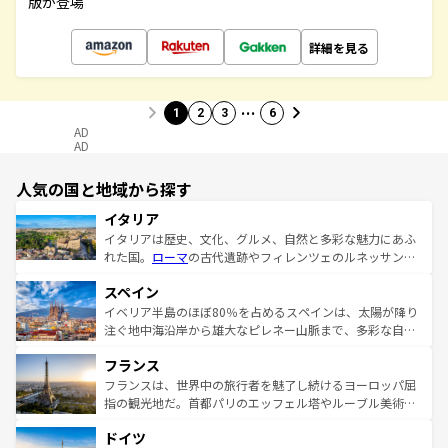
版が登場
詳細を見る
…
1
2
3
6
AD
AD
人気の国と地域から探す
イタリア
イタリアは歴史、文化、グルメ、自然と多彩な魅力にあふ
れた国。
ローマ
の古代遺跡やフィレンツェのルネッサンス
美術、ヴェネツィアの運河など、歴史あるスポットはもち
スペイン
ろん、トスカーナの美しい田園風景やアマルフィ海岸の絶
景など、自然景観も見逃せない。観光の合間には、本場の
イベリア半島のほぼ80％を占めるスペインは、太陽が降り
ピザやパスタなど、絶品のイタリア料理を堪能することも
注ぐ地中海沿岸から雄大なピレネー山脈まで、多彩な自然
できる。朝目覚めてから夜眠るまで、すべての瞬間を楽し
と文化が詰まったヨーロッパ屈指の旅行先だ。多様な地域
フランス
ませてくれるイタリアで、忘れられない旅をしてみよう！
文化が根付くこの国では、情熱的なフラメンコ、熱気あふ
なお、新着のイタリア情報は
コンテンツ一覧
を参照してほ
れる闘牛、そして美味しいタパスが生活の一部となってい
フランスは、世界中の旅行者を魅了し続けるヨーロッパ屈
しい。
る。首都マドリードの洗練された雰囲気や、バルセロナの
指の観光地だ。首都パリのエッフェル塔やルーブル美術館
アートに溢れた街角から、地方では古代ローマ遺跡や中世
といった象徴的なスポットから、田舎町の古風な美しさま
ドイツ
の城塞都市、穏やかなビーチリゾートまで多彩な表情を見
で、幅広い魅力が詰まっている。華麗な宮殿、歴史的な大