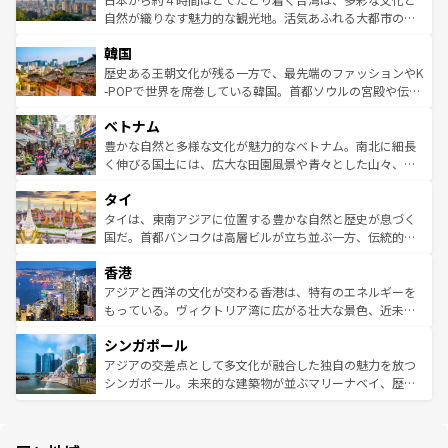
ク、伝統的なフラダンスなど、すべてがハワイの魅力を彩
ど、見どころがたくさん。また、カフェやワイン、オージ
自然が織りなす魅力的な観光地。活気あふれる大都市の台
っている。訪れるたびに新しい発見と感動が待っているハ
ービーフなどの食文化も豊かで、美味しいものであふれて
北やノスタルジックな町並みが人気な九份（ジォウフェ
ワイを、存分に味わってほしい。 なお、新着のハワイ情報
韓国
いる。アクティビティも充実しており、サーフィンやダイ
ン）、静ひつな山岳地帯である台湾東部など、都市の喧騒
は
コンテンツ一覧
を参照してほしい。
ビング、ハイキングなど、アウトドア好きにはたまらな
と山間の静けさが共存しており、訪れる人に新しい発見と
歴史ある王朝文化が残る一方で、最先端のファッションやK
い。オーストラリアの多彩な魅力を存分に味わいつくそ
驚きをもたらしてくれる。また、奥深い台湾の食文化も魅
-POPで世界を席巻している韓国。首都ソウルの宮殿や伝統
う。 なお、新着のオーストラリア情報は
コンテンツ一覧
を
力で、夜市などの屋台グルメから高級料理、ヘルシーで美
家屋が並ぶエリアでは韓国の歴史と文化に浸ることがで
参照してほしい。
ベトナム
容にもいいと評判のスイーツなど、バラエティ豊かな料理
き、地方に足を延ばせば四季折々の自然美を楽しむことが
が味わえる。 なお、新着の台湾情報は
コンテンツ一覧
を参
できる。そして、キムチや焼肉、絶品のストリートフード
豊かな自然と多様な文化が魅力的なベトナム。南北に細長
照してほしい。
まで、さまざまな韓国料理が待っている。夜には、韓国な
く伸びる国土には、広大な田園風景や青々とした山々、世
らではのナイトライフも堪能できる。あたたかいホスピタ
界遺産に登録された壮大な自然景観が点在し、都市部では
タイ
リティに包まれながら、韓国の多彩な魅力を心ゆくまで味
急速な発展と共に伝統が息づく。ハノイの古い町並みやホ
わってみてほしい。 なお、新着の韓国情報は
コンテンツ一
ーチミン市のフランス統治時代の建物も、独特の雰囲気を
タイは、東南アジアに位置する豊かな自然と歴史が息づく
覧
を参照してほしい。
醸し出している。また、バラエティの豊かさとおいしさで
国だ。首都バンコクは高層ビルが立ち並ぶ一方、伝統的な
世界中の食通を魅了してやまないベトナム料理も魅力のひ
寺院や市場がいたるところに点在し、古きよき文化と現代
香港
とつ。フォーやバインミー、ベトナムコーヒーなどは、ぜ
の活気が交差している。北部ではチェンマイなどの山岳地
ひ現地で味わいたい。どの地域を訪れてもあたたかい人々
帯で自然と触れ合い、南部ではプーケットやクラビの美し
アジアと西洋の文化が交わる香港は、特有のエネルギーを
が旅行者を迎えてくれるので、きっと忘れられない旅にな
いビーチでリゾート気分を楽しむことができる。タイ料理
もっている。ヴィクトリア湾に広がる壮大な景色、近未来
るはずだ。 なお、新着のベトナム情報は
コンテンツ一覧
を
は世界的に有名で、屋台から高級レストランまで味覚を刺
的なアートスポット、そして歴史と現代が融合した町並
参照してほしい。
シンガポール
激する。気候は一年中温暖で、どの季節にも異なる楽しみ
み、どこを訪れても感動するはず。観光スポットが密集し
が待っている。親しみやすいタイの人々、仏教を中心とし
ており、効率よく見どころを回れるのも魅力。息をのむよ
アジアの交差点として多文化が融合した独自の魅力を放つ
た文化、そして多様な観光資源が、訪れる旅人を魅了し続
うな絶景から文化的な体験まで、香港を存分に楽しみ尽く
シンガポール。未来的な建築物が並ぶマリーナベイ、歴史
ける。 なお、新着のタイ情報は
コンテンツ一覧
を参照して
そう。 なお、新着の香港情報は
コンテンツ一覧
を参照して
と伝統を感じられるエスニックタウン、多数の緑豊かな公
ほしい。
ほしい。
園や自然保護区など、自然が調和した近代的な景観と文化
の多様性あふれるカラフルな町は、どこを歩いても新しい