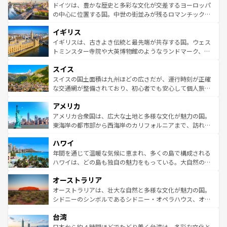
せる。地方によって風土や気候が異なるスペインはその個
聖堂、美しいビーチ、そして豊かな自然が、訪れる者を心
ドイツは、豊かな歴史と多彩な文化が交差するヨーロッパ
性で訪れる人を魅了する。 なお、新着のスペイン情報は
コ
から魅了する。また、フランスは美食の国としても知ら
の中心に位置する国。中世の街並みが残るロマンチック街
ンテンツ一覧
を参照してほしい。
れ、フランス料理はユネスコ無形文化遺産にも登録されて
道から、未来を先取りするようなモダンな都市まで多様な
イギリス
いる。シャンパンの発祥地であるランス、プロヴァンスの
顔を持つこの国は、どこを歩いても飽きることがない。ベ
香り高いラベンダー畑など、多彩な楽しみ方が可能だ。さ
ルリンの文化的活気、バイエルン州のアルプスの絶景、そ
イギリスは、古きよき伝統と最先端が共存する国。ウェス
らに、パリ以外の地域にも魅力が溢れており、どの街角に
してライン川沿いのワイン畑といった風景は必見。ビール
トミンスター寺院や大英博物館のようなランドマーク、歴
も豊かな歴史と文化が息づいている。パリ以外の個性あふ
とソーセージを味わいながら地元の人と過ごす楽しい時間
史ある大学都市、美しい丘陵地帯や牧歌的な風景など、エ
れる地方に足を運ぶとそれぞれで全く異なる文化を体験で
スイス
は、お酒好きな人にはぜひ体験してほしい。 なお、新着の
リアごとに異なる魅力がある。また、優雅なアフタヌーン
きるだろう。 なお、新着のフランス情報は
コンテンツ一覧
ドイツ情報は
コンテンツ一覧
を参照してほしい。
ティー、ビール好きにはたまらない英国パブ、サッカー観
スイスの国土面積は九州ほどの広さだが、運行時刻が正確
を参照してほしい。
戦など、本場だからこそできる体験も豊富。イギリスを旅
な交通網が整備されており、初心者でも安心して個人旅行
して楽しみつくそう。 なお、新着のイギリス情報は
コンテ
を楽しめる。日本同様に時刻表どおりの旅が可能だ。中世
アメリカ
ンツ一覧
を参照してほしい。
の建物がそのまま残る町や、スイスならではのユニークな
博物館もあり、アルプス観光だけでなく町歩きも満喫する
アメリカ合衆国は、広大な土地と多様な文化が魅力の国。
ことができる。国民の所得が高いため物価も高いが、旅行
東海岸の都市部から西海岸のカリフォルニアまで、訪れる
者向けの交通パス提供のサービスもあり、うまく活用すれ
場所ごとに異なる風景と体験が待っている。ニューヨーク
ハワイ
ば市内交通費無料で観光を楽しむこともできる。 なお、新
のような巨大都市は、観光、ショッピング、エンターテイ
着のスイス情報は
コンテンツ一覧
を参照してほしい。
ンメントが詰まった刺激的なスポットだ。一方、アメリカ
年間を通じて温暖な気候に恵まれ、多くの島で構成される
西部には大自然が広がり、グランドキャニオンやイエロー
ハワイは、どの島も独自の魅力をもっている。大自然の神
ストーン国立公園といった絶景が堪能できる。さらに、南
秘を感じたいなら、火山が生み出した壮大な景観を誇るハ
オーストラリア
部のニューオーリンズでは、音楽と美食が融合した独特の
ワイ島は見逃せない。また、定番の観光地といえばオアフ
文化が魅力。旅行者はアメリカの各地域で異なる魅力を楽
島だが、静かな自然を求めるならマウイ島やカウアイ島が
オーストラリアは、壮大な自然と多様な文化が魅力の国。
しみながら、その多様性と豊かな歴史を感じることができ
おすすめ。エメラルドグリーンに輝く海をはじめ、豊かな
シドニーのシンボルであるシドニー・オペラハウス、オー
るだろう。車でのロードトリップや列車の旅も、アメリカ
文化や歴史が息づいている。「アロハスピリット」と呼ば
ストラリア東海岸北部に広がる大サンゴ礁地帯グレートバ
ならではの贅沢な旅のスタイルだ。 なお、新着のアメリカ
台湾
れるおもてなしの心で訪れる人々を迎えてくれるハワイの
リアリーフや大陸中央部にそびえるウルル（エアーズロッ
情報は
コンテンツ一覧
を参照してほしい。
人々、おいしいローカルフードやハワイアンミュージッ
ク）、タスマニアの美しい原生林やケアンズの熱帯雨林な
日本から約４時間ほどでたどり着く台湾は、多彩な文化と