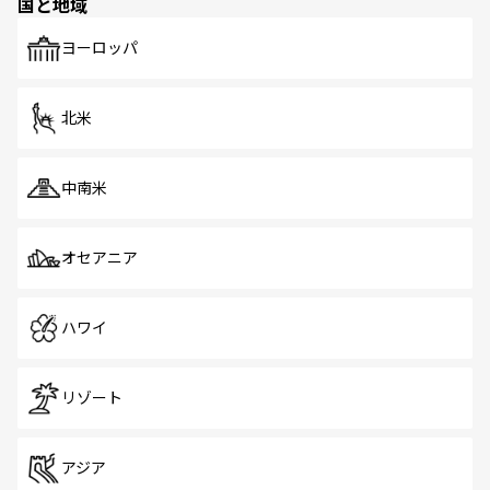
国と地域
発見がある。さらに、治安のよさや充実した公共交通機関
も、旅行者にとっては魅力的なポイント。グルメも豊富
で、ホーカーズは地元の風情を楽しめる外せないスポット
ヨーロッパ
だ。訪れる人を飽きさせないシンガポールで、多様な魅力
を体感しよう。 なお、新着のシンガポール情報は
コンテン
ツ一覧
を参照してほしい。
北米
中南米
オセアニア
ハワイ
リゾート
アジア