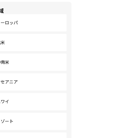
域
ヨーロッパ
北米
中南米
オセアニア
ハワイ
リゾート