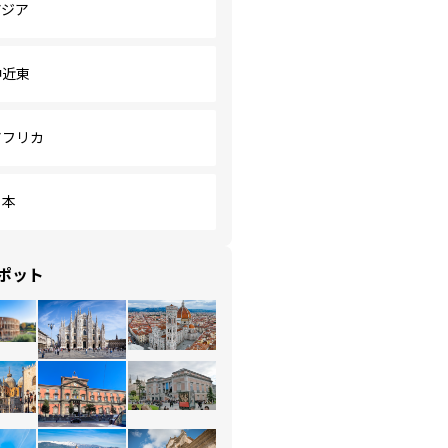
アジア
中近東
アフリカ
日本
ポット