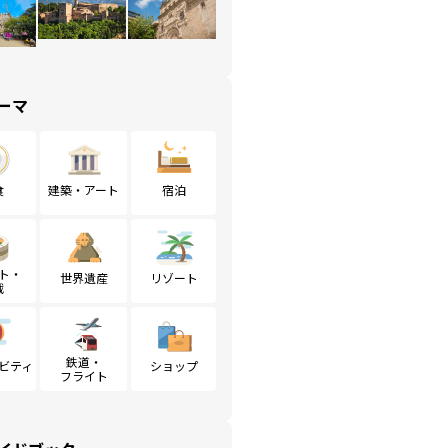
ーマ
食
建築・アート
宿泊
ト・
世界遺産
リゾート
戦
鉄道・
ビティ
ショップ
フライト