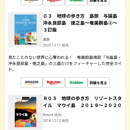
詳細を見る
０３ 地球の歩き方 島旅 与論島
沖永良部島 徳之島～奄美群島②～
３訂版
島旅
2025.12.11 発売
見たことのない世界に心奪われる！ 奄美群島南部「与論島・
沖永良部島・徳之島」の三島だけをフィーチャーした完全ガイ
ド。
詳細を見る
Ｒ０３ 地球の歩き方 リゾートスタ
イル マウイ島 ２０１９～２０２０
Resort Style
2018.12.12 発売