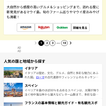
大自然から感度の高いグルメ＆ショッピングまで、訪れる度に
新発見があるマウイ島。旬のファーム巡りやマウイ産おみやげ
も満載！
詳細を見る
…
1
2
3
10
AD
AD
人気の国と地域から探す
イタリア
イタリアは歴史、文化、グルメ、自然と多彩な魅力にあふ
れた国。
ローマ
の古代遺跡やフィレンツェのルネッサンス
美術、ヴェネツィアの運河など、歴史あるスポットはもち
スペイン
ろん、トスカーナの美しい田園風景やアマルフィ海岸の絶
景など、自然景観も見逃せない。観光の合間には、本場の
イベリア半島のほぼ80％を占めるスペインは、太陽が降り
ピザやパスタなど、絶品のイタリア料理を堪能することも
注ぐ地中海沿岸から雄大なピレネー山脈まで、多彩な自然
できる。朝目覚めてから夜眠るまで、すべての瞬間を楽し
と文化が詰まったヨーロッパ屈指の旅行先だ。多様な地域
フランスの基本情報と観光ガイド・有名観光スポ
ませてくれるイタリアで、忘れられない旅をしてみよう！
文化が根付くこの国では、情熱的なフラメンコ、熱気あふ