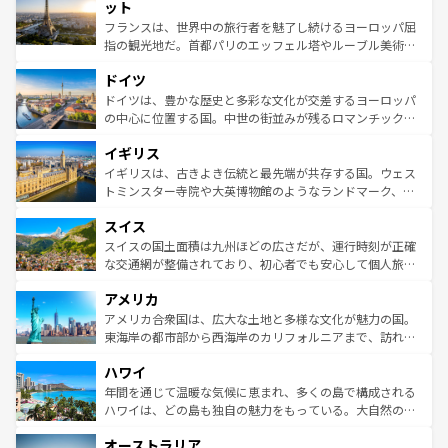
なお、新着のイタリア情報は
コンテンツ一覧
を参照してほ
れる闘牛、そして美味しいタパスが生活の一部となってい
ット
しい。
る。首都マドリードの洗練された雰囲気や、バルセロナの
フランスは、世界中の旅行者を魅了し続けるヨーロッパ屈
アートに溢れた街角から、地方では古代ローマ遺跡や中世
指の観光地だ。首都パリのエッフェル塔やルーブル美術館
の城塞都市、穏やかなビーチリゾートまで多彩な表情を見
といった象徴的なスポットから、田舎町の古風な美しさま
せる。地方によって風土や気候が異なるスペインはその個
ドイツ
で、幅広い魅力が詰まっている。華麗な宮殿、歴史的な大
性で訪れる人を魅了する。 なお、新着のスペイン情報は
コ
聖堂、美しいビーチ、そして豊かな自然が、訪れる者を心
ドイツは、豊かな歴史と多彩な文化が交差するヨーロッパ
ンテンツ一覧
を参照してほしい。
から魅了する。また、フランスは美食の国としても知ら
の中心に位置する国。中世の街並みが残るロマンチック街
れ、フランス料理はユネスコ無形文化遺産にも登録されて
道から、未来を先取りするようなモダンな都市まで多様な
イギリス
いる。シャンパンの発祥地であるランス、プロヴァンスの
顔を持つこの国は、どこを歩いても飽きることがない。ベ
香り高いラベンダー畑など、多彩な楽しみ方が可能だ。さ
ルリンの文化的活気、バイエルン州のアルプスの絶景、そ
イギリスは、古きよき伝統と最先端が共存する国。ウェス
らに、パリ以外の地域にも魅力が溢れており、どの街角に
してライン川沿いのワイン畑といった風景は必見。ビール
トミンスター寺院や大英博物館のようなランドマーク、歴
も豊かな歴史と文化が息づいている。パリ以外の個性あふ
とソーセージを味わいながら地元の人と過ごす楽しい時間
史ある大学都市、美しい丘陵地帯や牧歌的な風景など、エ
れる地方に足を運ぶとそれぞれで全く異なる文化を体験で
スイス
は、お酒好きな人にはぜひ体験してほしい。 なお、新着の
リアごとに異なる魅力がある。また、優雅なアフタヌーン
きるだろう。 なお、新着のフランス情報は
コンテンツ一覧
ドイツ情報は
コンテンツ一覧
を参照してほしい。
ティー、ビール好きにはたまらない英国パブ、サッカー観
スイスの国土面積は九州ほどの広さだが、運行時刻が正確
を参照してほしい。
戦など、本場だからこそできる体験も豊富。イギリスを旅
な交通網が整備されており、初心者でも安心して個人旅行
して楽しみつくそう。 なお、新着のイギリス情報は
コンテ
を楽しめる。日本同様に時刻表どおりの旅が可能だ。中世
アメリカ
ンツ一覧
を参照してほしい。
の建物がそのまま残る町や、スイスならではのユニークな
博物館もあり、アルプス観光だけでなく町歩きも満喫する
アメリカ合衆国は、広大な土地と多様な文化が魅力の国。
ことができる。国民の所得が高いため物価も高いが、旅行
東海岸の都市部から西海岸のカリフォルニアまで、訪れる
者向けの交通パス提供のサービスもあり、うまく活用すれ
場所ごとに異なる風景と体験が待っている。ニューヨーク
ハワイ
ば市内交通費無料で観光を楽しむこともできる。 なお、新
のような巨大都市は、観光、ショッピング、エンターテイ
着のスイス情報は
コンテンツ一覧
を参照してほしい。
ンメントが詰まった刺激的なスポットだ。一方、アメリカ
年間を通じて温暖な気候に恵まれ、多くの島で構成される
西部には大自然が広がり、グランドキャニオンやイエロー
ハワイは、どの島も独自の魅力をもっている。大自然の神
ストーン国立公園といった絶景が堪能できる。さらに、南
秘を感じたいなら、火山が生み出した壮大な景観を誇るハ
オーストラリア
部のニューオーリンズでは、音楽と美食が融合した独特の
ワイ島は見逃せない。また、定番の観光地といえばオアフ