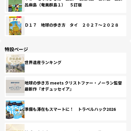
呂麻島（奄美群島１） ５訂版
Ｄ１７ 地球の歩き方 タイ ２０２７～２０２８
特設ページ
世界遺産ランキング
地球の歩き方 meets クリストファー・ノーラン監督
最新作『オデュッセイア』
準備も滞在もスマートに！ トラベルハック2026