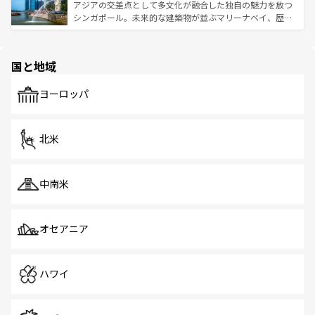
が待っている。親しみやすいタイの人々、仏教を中心とし
ており、効率よく見どころを回れるのも魅力。息をのむよ
アジアの交差点として多文化が融合した独自の魅力を放つ
た文化、そして多様な観光資源が、訪れる旅人を魅了し続
うな絶景から文化的な体験まで、香港を存分に楽しみ尽く
シンガポール。未来的な建築物が並ぶマリーナベイ、歴史
ける。 なお、新着のタイ情報は
コンテンツ一覧
を参照して
そう。 なお、新着の香港情報は
コンテンツ一覧
を参照して
と伝統を感じられるエスニックタウン、多数の緑豊かな公
ほしい。
ほしい。
園や自然保護区など、自然が調和した近代的な景観と文化
の多様性あふれるカラフルな町は、どこを歩いても新しい
国と地域
発見がある。さらに、治安のよさや充実した公共交通機関
も、旅行者にとっては魅力的なポイント。グルメも豊富
で、ホーカーズは地元の風情を楽しめる外せないスポット
ヨーロッパ
だ。訪れる人を飽きさせないシンガポールで、多様な魅力
を体感しよう。 なお、新着のシンガポール情報は
コンテン
ツ一覧
を参照してほしい。
北米
中南米
オセアニア
ハワイ