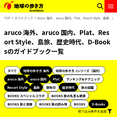
TOP
ガイドブック
aruco 海外、aruco 国内、Plat、Resort Style、
aruco 海外、aruco 国内、Plat、Res
ort Style、島旅、歴史時代、D-Book
sのガイドブック一覧
すべて
地球の歩き方 海外
地球の歩き方 Jシリーズ（国内）
aruco 海外
aruco 国内
Plat
ランキング&テクニック
Resort Style
島旅
御朱印
歴史時代
旅の図鑑
BOOKS スペシャルコラボ
BOOKS 旅の名言＆絶景
BOOKS 旅と健康
BOOKS 旅の読み物
BOOKS
D-Books
絞り込み条件を追加