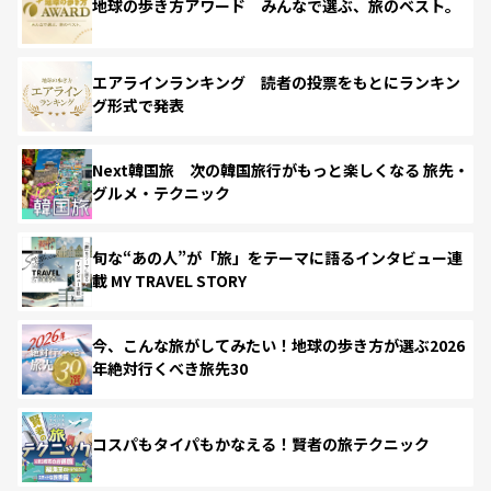
地球の歩き方アワード みんなで選ぶ、旅のベスト。
エアラインランキング 読者の投票をもとにランキン
グ形式で発表
Next韓国旅 次の韓国旅行がもっと楽しくなる 旅先・
グルメ・テクニック
旬な“あの人”が「旅」をテーマに語るインタビュー連
載 MY TRAVEL STORY
今、こんな旅がしてみたい！地球の歩き方が選ぶ2026
年絶対行くべき旅先30
コスパもタイパもかなえる！賢者の旅テクニック