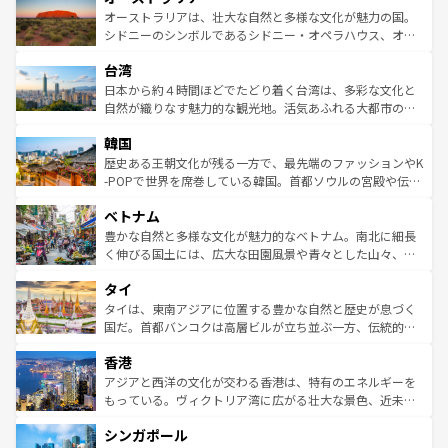
文化が魅力。旅行者はアメリカの各地域で異なる魅力を楽
島だが、静かな自然を求めるならマウイ島やカウアイ島が
オーストラリアは、壮大な自然と多様な文化が魅力の国。
しみながら、その多様性と豊かな歴史を感じることができ
おすすめ。エメラルドグリーンに輝く海をはじめ、豊かな
シドニーのシンボルであるシドニー・オペラハウス、オー
るだろう。車でのロードトリップや列車の旅も、アメリカ
文化や歴史が息づいている。「アロハスピリット」と呼ば
ストラリア東海岸北部に広がる大サンゴ礁地帯グレートバ
ならではの贅沢な旅のスタイルだ。 なお、新着のアメリカ
台湾
れるおもてなしの心で訪れる人々を迎えてくれるハワイの
リアリーフや大陸中央部にそびえるウルル（エアーズロッ
情報は
コンテンツ一覧
を参照してほしい。
人々、おいしいローカルフードやハワイアンミュージッ
ク）、タスマニアの美しい原生林やケアンズの熱帯雨林な
日本から約４時間ほどでたどり着く台湾は、多彩な文化と
ク、伝統的なフラダンスなど、すべてがハワイの魅力を彩
ど、見どころがたくさん。また、カフェやワイン、オージ
自然が織りなす魅力的な観光地。活気あふれる大都市の台
っている。訪れるたびに新しい発見と感動が待っているハ
ービーフなどの食文化も豊かで、美味しいものであふれて
北やノスタルジックな町並みが人気な九份（ジォウフェ
ワイを、存分に味わってほしい。 なお、新着のハワイ情報
韓国
いる。アクティビティも充実しており、サーフィンやダイ
ン）、静ひつな山岳地帯である台湾東部など、都市の喧騒
は
コンテンツ一覧
を参照してほしい。
ビング、ハイキングなど、アウトドア好きにはたまらな
と山間の静けさが共存しており、訪れる人に新しい発見と
歴史ある王朝文化が残る一方で、最先端のファッションやK
い。オーストラリアの多彩な魅力を存分に味わいつくそ
驚きをもたらしてくれる。また、奥深い台湾の食文化も魅
-POPで世界を席巻している韓国。首都ソウルの宮殿や伝統
う。 なお、新着のオーストラリア情報は
コンテンツ一覧
を
力で、夜市などの屋台グルメから高級料理、ヘルシーで美
家屋が並ぶエリアでは韓国の歴史と文化に浸ることがで
参照してほしい。
ベトナム
容にもいいと評判のスイーツなど、バラエティ豊かな料理
き、地方に足を延ばせば四季折々の自然美を楽しむことが
が味わえる。 なお、新着の台湾情報は
コンテンツ一覧
を参
できる。そして、キムチや焼肉、絶品のストリートフード
豊かな自然と多様な文化が魅力的なベトナム。南北に細長
照してほしい。
まで、さまざまな韓国料理が待っている。夜には、韓国な
く伸びる国土には、広大な田園風景や青々とした山々、世
らではのナイトライフも堪能できる。あたたかいホスピタ
界遺産に登録された壮大な自然景観が点在し、都市部では
タイ
リティに包まれながら、韓国の多彩な魅力を心ゆくまで味
急速な発展と共に伝統が息づく。ハノイの古い町並みやホ
わってみてほしい。 なお、新着の韓国情報は
コンテンツ一
ーチミン市のフランス統治時代の建物も、独特の雰囲気を
タイは、東南アジアに位置する豊かな自然と歴史が息づく
覧
を参照してほしい。
醸し出している。また、バラエティの豊かさとおいしさで
国だ。首都バンコクは高層ビルが立ち並ぶ一方、伝統的な
世界中の食通を魅了してやまないベトナム料理も魅力のひ
寺院や市場がいたるところに点在し、古きよき文化と現代
香港
とつ。フォーやバインミー、ベトナムコーヒーなどは、ぜ
の活気が交差している。北部ではチェンマイなどの山岳地
ひ現地で味わいたい。どの地域を訪れてもあたたかい人々
帯で自然と触れ合い、南部ではプーケットやクラビの美し
アジアと西洋の文化が交わる香港は、特有のエネルギーを
が旅行者を迎えてくれるので、きっと忘れられない旅にな
いビーチでリゾート気分を楽しむことができる。タイ料理
もっている。ヴィクトリア湾に広がる壮大な景色、近未来
るはずだ。 なお、新着のベトナム情報は
コンテンツ一覧
を
は世界的に有名で、屋台から高級レストランまで味覚を刺
的なアートスポット、そして歴史と現代が融合した町並
参照してほしい。
シンガポール
激する。気候は一年中温暖で、どの季節にも異なる楽しみ
み、どこを訪れても感動するはず。観光スポットが密集し