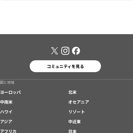
コミュニティを見る
国と地域
ヨーロッパ
北米
中南米
オセアニア
ハワイ
リゾート
アジア
中近東
アフリカ
日本