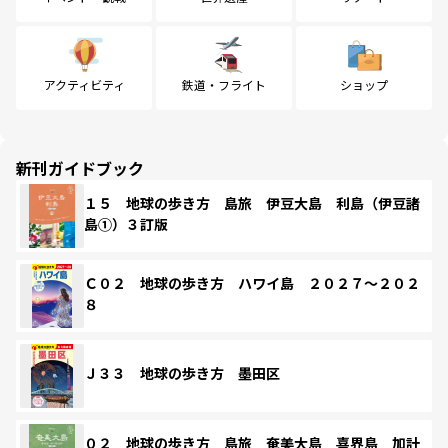
アクティビティ
鉄道・フライト
ショップ
新刊ガイドブック
１５ 地球の歩き方 島旅 伊豆大島 利島（伊豆諸
島①）３訂版
Ｃ０２ 地球の歩き方 ハワイ島 ２０２７～２０２
８
Ｊ３３ 地球の歩き方 墨田区
０２ 地球の歩き方 島旅 奄美大島 喜界島 加計