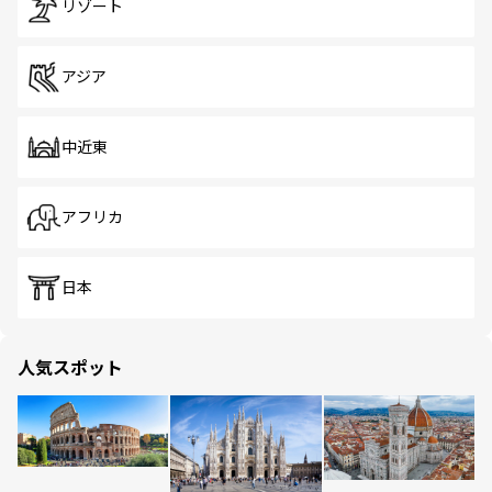
リゾート
アジア
中近東
アフリカ
日本
人気スポット