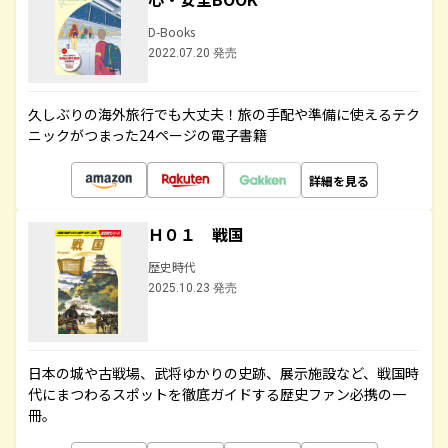
D-Books
2022.07.20 発売
久しぶりの海外旅行でも大丈夫！旅の手配や準備に使えるテク
ニックがつまった24ページの電子書籍
詳細を見る
Ｈ０１ 戦国
歴史時代
2025.10.23 発売
日本の城や古戦場、武将ゆかりの史跡、展示施設など、戦国時
代にまつわるスポットを徹底ガイドする歴史ファン必携の一
冊。