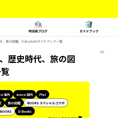
特派員ブログ
ガイドブック
歴史時代、旅の図鑑、D-Booksのガイドブック一覧
AD
Plat、歴史時代、旅の図
一覧
co 海外
aruco 国内
Plat
代
旅の図鑑
BOOKS スペシャルコラボ
BOOKS
D-Books