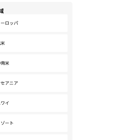
域
ヨーロッパ
北米
中南米
オセアニア
ハワイ
リゾート