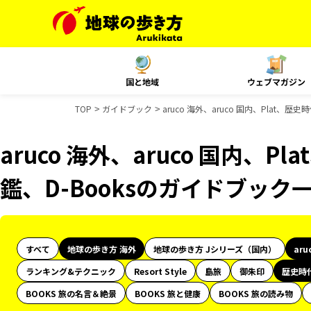
国と地域
ウェブマガジン
TOP
ガイドブック
aruco 海外、aruco 国内、Plat、
aruco 海外、aruco 国内、
鑑、D-Booksのガイドブック
すべて
地球の歩き方 海外
地球の歩き方 Jシリーズ（国内）
aru
ランキング&テクニック
Resort Style
島旅
御朱印
歴史時
BOOKS 旅の名言＆絶景
BOOKS 旅と健康
BOOKS 旅の読み物