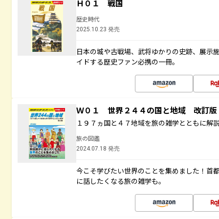
Ｈ０１ 戦国
歴史時代
2025.10.23 発売
日本の城や古戦場、武将ゆかりの史跡、展示
イドする歴史ファン必携の一冊。
Ｗ０１ 世界２４４の国と地域 改訂版
１９７ヵ国と４７地域を旅の雑学とともに解
旅の図鑑
2024.07.18 発売
今こそ学びたい世界のことを集めました！首
に話したくなる旅の雑学も。