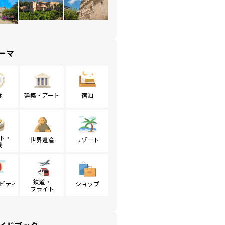
ーマ
食
建築・アート
宿泊
ト・
世界遺産
リゾート
戦
鉄道・
ビティ
ショップ
フライト