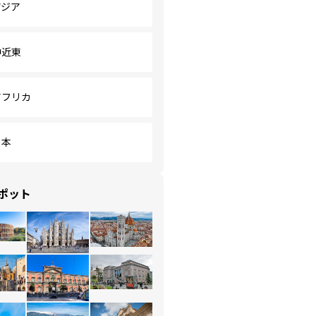
アジア
中近東
アフリカ
日本
ポット