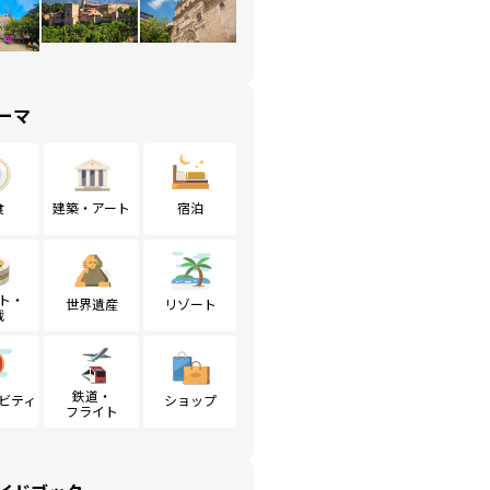
ーマ
食
建築・アート
宿泊
ト・
世界遺産
リゾート
戦
鉄道・
ビティ
ショップ
フライト