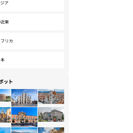
アジア
中近東
アフリカ
日本
ポット