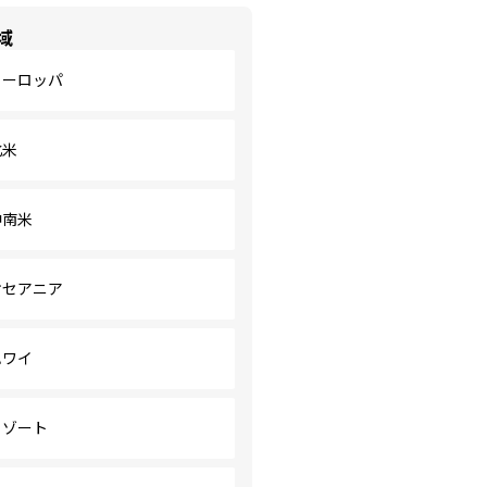
域
ヨーロッパ
北米
中南米
オセアニア
ハワイ
リゾート