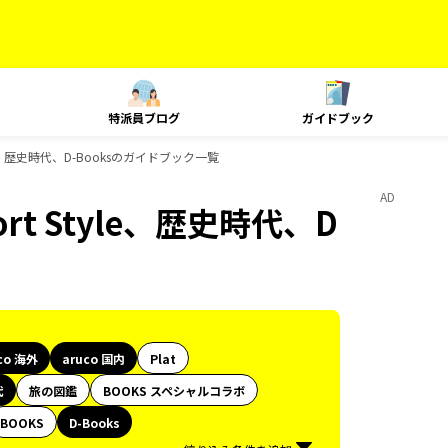
特派員ブログ
ガイドブック
Style、歴史時代、D-Booksのガイドブック一覧
AD
ort Style、歴史時代、D
co 海外
aruco 国内
Plat
代
旅の図鑑
BOOKS スペシャルコラボ
BOOKS
D-Books