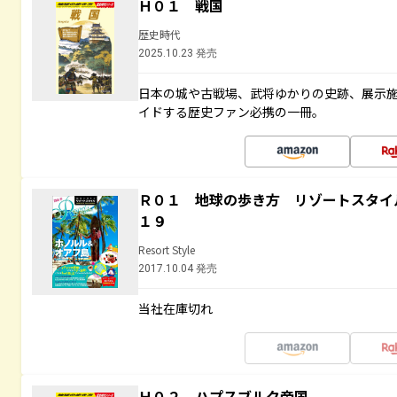
Ｈ０１ 戦国
歴史時代
2025.10.23 発売
日本の城や古戦場、武将ゆかりの史跡、展示
イドする歴史ファン必携の一冊。
Ｒ０１ 地球の歩き方 リゾートスタイ
１９
Resort Style
2017.10.04 発売
当社在庫切れ
Ｈ０２ ハプスブルク帝国