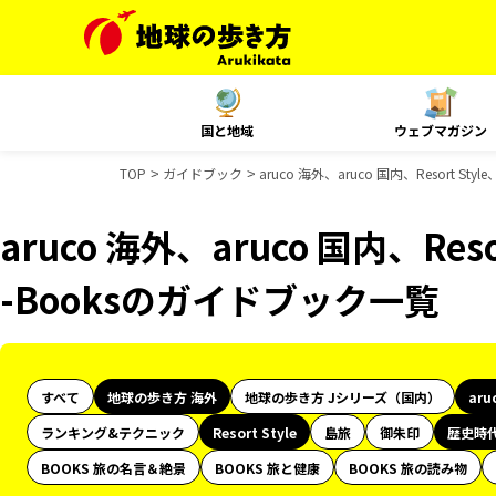
国と地域
ウェブマガジン
TOP
ガイドブック
aruco 海外、aruco 国内、Resort 
aruco 海外、aruco 国内、Res
-Booksのガイドブック一覧
すべて
地球の歩き方 海外
地球の歩き方 Jシリーズ（国内）
aru
ランキング&テクニック
Resort Style
島旅
御朱印
歴史時
BOOKS 旅の名言＆絶景
BOOKS 旅と健康
BOOKS 旅の読み物