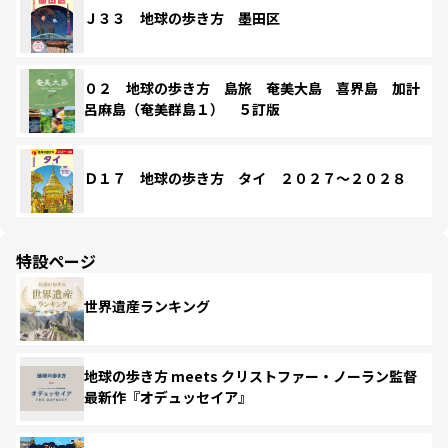
Ｊ３３ 地球の歩き方 墨田区
０２ 地球の歩き方 島旅 奄美大島 喜界島 加計
呂麻島（奄美群島１） ５訂版
Ｄ１７ 地球の歩き方 タイ ２０２７～２０２８
特設ページ
世界遺産ランキング
地球の歩き方 meets クリストファー・ノーラン監督
最新作『オデュッセイア』