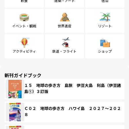
飲食
建築・アート
宿泊
イベント・観戦
世界遺産
リゾート
アクティビティ
鉄道・フライト
ショップ
新刊ガイドブック
１５ 地球の歩き方 島旅 伊豆大島 利島（伊豆諸
島①）３訂版
Ｃ０２ 地球の歩き方 ハワイ島 ２０２７～２０２
８