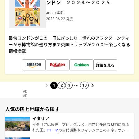
ンドン ２０２４～２０２５
aruco 海外
2023.06.22 発売
最旬ロンドンがこの一冊にぎっしり！憧れのアフタヌーンティ
ーから博物館の巡り方まで英国トリップが２００％楽しくなる
情報満載
詳細を見る
…
1
2
3
10
AD
AD
人気の国と地域から探す
イタリア
イタリアは歴史、文化、グルメ、自然と多彩な魅力にあふ
れた国。
ローマ
の古代遺跡やフィレンツェのルネッサンス
美術、ヴェネツィアの運河など、歴史あるスポットはもち