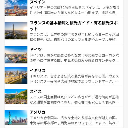
スペイン
ろん、トスカーナの美しい田園風景やアマルフィ海岸の絶
景など、自然景観も見逃せない。観光の合間には、本場の
イベリア半島のほぼ80％を占めるスペインは、太陽が降り
ピザやパスタなど、絶品のイタリア料理を堪能することも
注ぐ地中海沿岸から雄大なピレネー山脈まで、多彩な自然
できる。朝目覚めてから夜眠るまで、すべての瞬間を楽し
と文化が詰まったヨーロッパ屈指の旅行先だ。多様な地域
フランスの基本情報と観光ガイド・有名観光スポ
ませてくれるイタリアで、忘れられない旅をしてみよう！
文化が根付くこの国では、情熱的なフラメンコ、熱気あふ
なお、新着のイタリア情報は
コンテンツ一覧
を参照してほ
れる闘牛、そして美味しいタパスが生活の一部となってい
ット
しい。
る。首都マドリードの洗練された雰囲気や、バルセロナの
フランスは、世界中の旅行者を魅了し続けるヨーロッパ屈
アートに溢れた街角から、地方では古代ローマ遺跡や中世
指の観光地だ。首都パリのエッフェル塔やルーブル美術館
の城塞都市、穏やかなビーチリゾートまで多彩な表情を見
といった象徴的なスポットから、田舎町の古風な美しさま
せる。地方によって風土や気候が異なるスペインはその個
ドイツ
で、幅広い魅力が詰まっている。華麗な宮殿、歴史的な大
性で訪れる人を魅了する。 なお、新着のスペイン情報は
コ
聖堂、美しいビーチ、そして豊かな自然が、訪れる者を心
ドイツは、豊かな歴史と多彩な文化が交差するヨーロッパ
ンテンツ一覧
を参照してほしい。
から魅了する。また、フランスは美食の国としても知ら
の中心に位置する国。中世の街並みが残るロマンチック街
れ、フランス料理はユネスコ無形文化遺産にも登録されて
道から、未来を先取りするようなモダンな都市まで多様な
イギリス
いる。シャンパンの発祥地であるランス、プロヴァンスの
顔を持つこの国は、どこを歩いても飽きることがない。ベ
香り高いラベンダー畑など、多彩な楽しみ方が可能だ。さ
ルリンの文化的活気、バイエルン州のアルプスの絶景、そ
イギリスは、古きよき伝統と最先端が共存する国。ウェス
らに、パリ以外の地域にも魅力が溢れており、どの街角に
してライン川沿いのワイン畑といった風景は必見。ビール
トミンスター寺院や大英博物館のようなランドマーク、歴
も豊かな歴史と文化が息づいている。パリ以外の個性あふ
とソーセージを味わいながら地元の人と過ごす楽しい時間
史ある大学都市、美しい丘陵地帯や牧歌的な風景など、エ
れる地方に足を運ぶとそれぞれで全く異なる文化を体験で
スイス
は、お酒好きな人にはぜひ体験してほしい。 なお、新着の
リアごとに異なる魅力がある。また、優雅なアフタヌーン
きるだろう。 なお、新着のフランス情報は
コンテンツ一覧
ドイツ情報は
コンテンツ一覧
を参照してほしい。
ティー、ビール好きにはたまらない英国パブ、サッカー観
スイスの国土面積は九州ほどの広さだが、運行時刻が正確
を参照してほしい。
戦など、本場だからこそできる体験も豊富。イギリスを旅
な交通網が整備されており、初心者でも安心して個人旅行
して楽しみつくそう。 なお、新着のイギリス情報は
コンテ
を楽しめる。日本同様に時刻表どおりの旅が可能だ。中世
アメリカ
ンツ一覧
を参照してほしい。
の建物がそのまま残る町や、スイスならではのユニークな
博物館もあり、アルプス観光だけでなく町歩きも満喫する
アメリカ合衆国は、広大な土地と多様な文化が魅力の国。
ことができる。国民の所得が高いため物価も高いが、旅行
東海岸の都市部から西海岸のカリフォルニアまで、訪れる
者向けの交通パス提供のサービスもあり、うまく活用すれ
場所ごとに異なる風景と体験が待っている。ニューヨーク