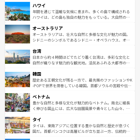
ハワイ
ば市内交通費無料で観光を楽しむこともできる。 なお、新
のような巨大都市は、観光、ショッピング、エンターテイ
着のスイス情報は
コンテンツ一覧
を参照してほしい。
ンメントが詰まった刺激的なスポットだ。一方、アメリカ
年間を通じて温暖な気候に恵まれ、多くの島で構成される
西部には大自然が広がり、グランドキャニオンやイエロー
ハワイは、どの島も独自の魅力をもっている。大自然の神
ストーン国立公園といった絶景が堪能できる。さらに、南
秘を感じたいなら、火山が生み出した壮大な景観を誇るハ
オーストラリア
部のニューオーリンズでは、音楽と美食が融合した独特の
ワイ島は見逃せない。また、定番の観光地といえばオアフ
文化が魅力。旅行者はアメリカの各地域で異なる魅力を楽
島だが、静かな自然を求めるならマウイ島やカウアイ島が
オーストラリアは、壮大な自然と多様な文化が魅力の国。
しみながら、その多様性と豊かな歴史を感じることができ
おすすめ。エメラルドグリーンに輝く海をはじめ、豊かな
シドニーのシンボルであるシドニー・オペラハウス、オー
るだろう。車でのロードトリップや列車の旅も、アメリカ
文化や歴史が息づいている。「アロハスピリット」と呼ば
ストラリア東海岸北部に広がる大サンゴ礁地帯グレートバ
ならではの贅沢な旅のスタイルだ。 なお、新着のアメリカ
台湾
れるおもてなしの心で訪れる人々を迎えてくれるハワイの
リアリーフや大陸中央部にそびえるウルル（エアーズロッ
情報は
コンテンツ一覧
を参照してほしい。
人々、おいしいローカルフードやハワイアンミュージッ
ク）、タスマニアの美しい原生林やケアンズの熱帯雨林な
日本から約４時間ほどでたどり着く台湾は、多彩な文化と
ク、伝統的なフラダンスなど、すべてがハワイの魅力を彩
ど、見どころがたくさん。また、カフェやワイン、オージ
自然が織りなす魅力的な観光地。活気あふれる大都市の台
っている。訪れるたびに新しい発見と感動が待っているハ
ービーフなどの食文化も豊かで、美味しいものであふれて
北やノスタルジックな町並みが人気な九份（ジォウフェ
ワイを、存分に味わってほしい。 なお、新着のハワイ情報
韓国
いる。アクティビティも充実しており、サーフィンやダイ
ン）、静ひつな山岳地帯である台湾東部など、都市の喧騒
は
コンテンツ一覧
を参照してほしい。
ビング、ハイキングなど、アウトドア好きにはたまらな
と山間の静けさが共存しており、訪れる人に新しい発見と
歴史ある王朝文化が残る一方で、最先端のファッションやK
い。オーストラリアの多彩な魅力を存分に味わいつくそ
驚きをもたらしてくれる。また、奥深い台湾の食文化も魅
-POPで世界を席巻している韓国。首都ソウルの宮殿や伝統
う。 なお、新着のオーストラリア情報は
コンテンツ一覧
を
力で、夜市などの屋台グルメから高級料理、ヘルシーで美
家屋が並ぶエリアでは韓国の歴史と文化に浸ることがで
参照してほしい。
ベトナム
容にもいいと評判のスイーツなど、バラエティ豊かな料理
き、地方に足を延ばせば四季折々の自然美を楽しむことが
が味わえる。 なお、新着の台湾情報は
コンテンツ一覧
を参
できる。そして、キムチや焼肉、絶品のストリートフード
豊かな自然と多様な文化が魅力的なベトナム。南北に細長
照してほしい。
まで、さまざまな韓国料理が待っている。夜には、韓国な
く伸びる国土には、広大な田園風景や青々とした山々、世
らではのナイトライフも堪能できる。あたたかいホスピタ
界遺産に登録された壮大な自然景観が点在し、都市部では
タイ
リティに包まれながら、韓国の多彩な魅力を心ゆくまで味
急速な発展と共に伝統が息づく。ハノイの古い町並みやホ
わってみてほしい。 なお、新着の韓国情報は
コンテンツ一
ーチミン市のフランス統治時代の建物も、独特の雰囲気を
タイは、東南アジアに位置する豊かな自然と歴史が息づく
覧
を参照してほしい。
醸し出している。また、バラエティの豊かさとおいしさで
国だ。首都バンコクは高層ビルが立ち並ぶ一方、伝統的な
世界中の食通を魅了してやまないベトナム料理も魅力のひ
寺院や市場がいたるところに点在し、古きよき文化と現代