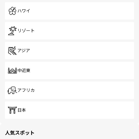
ハワイ
リゾート
アジア
中近東
アフリカ
日本
人気スポット