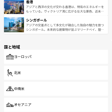
香港
とつ。フォーやバインミー、ベトナムコーヒーなどは、ぜ
の活気が交差している。北部ではチェンマイなどの山岳地
ひ現地で味わいたい。どの地域を訪れてもあたたかい人々
帯で自然と触れ合い、南部ではプーケットやクラビの美し
アジアと西洋の文化が交わる香港は、特有のエネルギーを
が旅行者を迎えてくれるので、きっと忘れられない旅にな
いビーチでリゾート気分を楽しむことができる。タイ料理
もっている。ヴィクトリア湾に広がる壮大な景色、近未来
るはずだ。 なお、新着のベトナム情報は
コンテンツ一覧
を
は世界的に有名で、屋台から高級レストランまで味覚を刺
的なアートスポット、そして歴史と現代が融合した町並
参照してほしい。
シンガポール
激する。気候は一年中温暖で、どの季節にも異なる楽しみ
み、どこを訪れても感動するはず。観光スポットが密集し
が待っている。親しみやすいタイの人々、仏教を中心とし
ており、効率よく見どころを回れるのも魅力。息をのむよ
アジアの交差点として多文化が融合した独自の魅力を放つ
た文化、そして多様な観光資源が、訪れる旅人を魅了し続
うな絶景から文化的な体験まで、香港を存分に楽しみ尽く
シンガポール。未来的な建築物が並ぶマリーナベイ、歴史
ける。 なお、新着のタイ情報は
コンテンツ一覧
を参照して
そう。 なお、新着の香港情報は
コンテンツ一覧
を参照して
と伝統を感じられるエスニックタウン、多数の緑豊かな公
ほしい。
ほしい。
園や自然保護区など、自然が調和した近代的な景観と文化
の多様性あふれるカラフルな町は、どこを歩いても新しい
国と地域
発見がある。さらに、治安のよさや充実した公共交通機関
も、旅行者にとっては魅力的なポイント。グルメも豊富
で、ホーカーズは地元の風情を楽しめる外せないスポット
ヨーロッパ
だ。訪れる人を飽きさせないシンガポールで、多様な魅力
を体感しよう。 なお、新着のシンガポール情報は
コンテン
ツ一覧
を参照してほしい。
北米
中南米
オセアニア