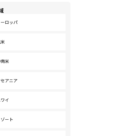
域
ヨーロッパ
北米
中南米
オセアニア
ハワイ
リゾート