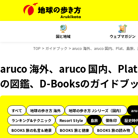
国と地域
ウェブマガジン
TOP
ガイドブック
aruco 海外、aruco 国内、Plat
aruco 海外、aruco 国内、
の図鑑、D-Booksのガイドブ
すべて
地球の歩き方 海外
地球の歩き方 Jシリーズ（国内）
ar
ランキング&テクニック
Resort Style
島旅
御朱印
歴史時
BOOKS 旅の名言＆絶景
BOOKS 旅と健康
BOOKS 旅の読み物