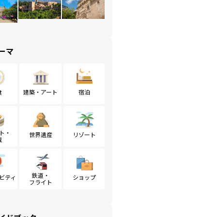
ーマ
食
建築・アート
宿泊
ト・
世界遺産
リゾート
戦
鉄道・
ビティ
ショップ
フライト