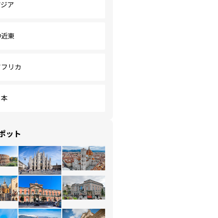
アジア
中近東
アフリカ
日本
ポット