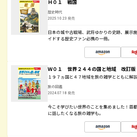
Ｈ０１ 戦国
歴史時代
2025.10.23 発売
日本の城や古戦場、武将ゆかりの史跡、展示
イドする歴史ファン必携の一冊。
Ｗ０１ 世界２４４の国と地域 改訂版
１９７ヵ国と４７地域を旅の雑学とともに解
旅の図鑑
2024.07.18 発売
今こそ学びたい世界のことを集めました！首
に話したくなる旅の雑学も。