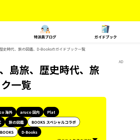
特派員ブログ
ガイドブック
、島旅、歴史時代、旅の図鑑、D-Booksのガイドブック一覧
AD
Plat、島旅、歴史時代、旅
ック一覧
uco 海外
aruco 国内
Plat
代
旅の図鑑
BOOKS スペシャルコラボ
BOOKS
D-Books