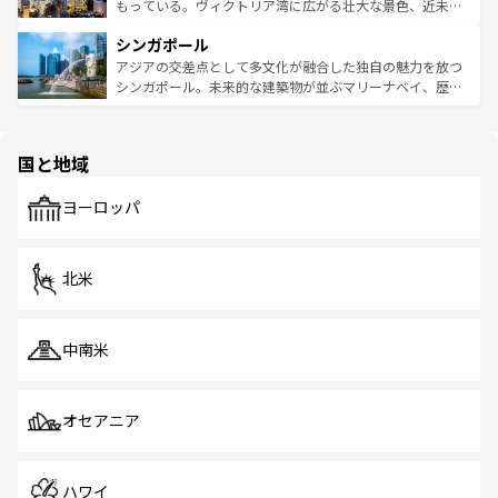
が旅行者を迎えてくれるので、きっと忘れられない旅にな
いビーチでリゾート気分を楽しむことができる。タイ料理
もっている。ヴィクトリア湾に広がる壮大な景色、近未来
るはずだ。 なお、新着のベトナム情報は
コンテンツ一覧
を
は世界的に有名で、屋台から高級レストランまで味覚を刺
的なアートスポット、そして歴史と現代が融合した町並
参照してほしい。
シンガポール
激する。気候は一年中温暖で、どの季節にも異なる楽しみ
み、どこを訪れても感動するはず。観光スポットが密集し
が待っている。親しみやすいタイの人々、仏教を中心とし
ており、効率よく見どころを回れるのも魅力。息をのむよ
アジアの交差点として多文化が融合した独自の魅力を放つ
た文化、そして多様な観光資源が、訪れる旅人を魅了し続
うな絶景から文化的な体験まで、香港を存分に楽しみ尽く
シンガポール。未来的な建築物が並ぶマリーナベイ、歴史
ける。 なお、新着のタイ情報は
コンテンツ一覧
を参照して
そう。 なお、新着の香港情報は
コンテンツ一覧
を参照して
と伝統を感じられるエスニックタウン、多数の緑豊かな公
ほしい。
ほしい。
園や自然保護区など、自然が調和した近代的な景観と文化
の多様性あふれるカラフルな町は、どこを歩いても新しい
国と地域
発見がある。さらに、治安のよさや充実した公共交通機関
も、旅行者にとっては魅力的なポイント。グルメも豊富
で、ホーカーズは地元の風情を楽しめる外せないスポット
ヨーロッパ
だ。訪れる人を飽きさせないシンガポールで、多様な魅力
を体感しよう。 なお、新着のシンガポール情報は
コンテン
ツ一覧
を参照してほしい。
北米
中南米
オセアニア
ハワイ