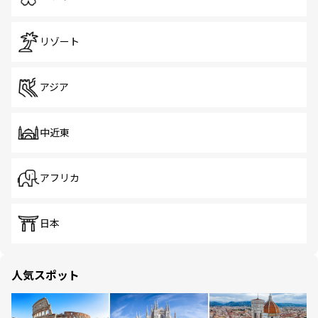
リゾート
アジア
中近東
アフリカ
日本
人気スポット