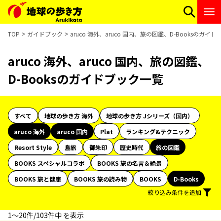
TOP
ガイドブック
aruco 海外、aruco 国内、旅の図鑑、D-Booksのガイ
aruco 海外、aruco 国内、旅の図鑑、
D-Booksのガイドブック一覧
すべて
地球の歩き方 海外
地球の歩き方 Jシリーズ（国内）
aruco 海外
aruco 国内
Plat
ランキング&テクニック
Resort Style
島旅
御朱印
歴史時代
旅の図鑑
BOOKS スペシャルコラボ
BOOKS 旅の名言＆絶景
BOOKS 旅と健康
BOOKS 旅の読み物
BOOKS
D-Books
絞り込み条件を追加
1〜20件/103件中 を表示