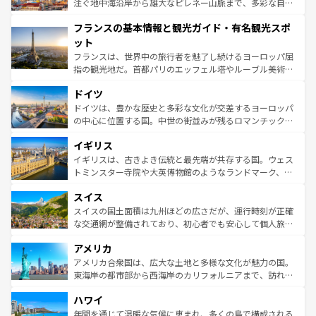
ピザやパスタなど、絶品のイタリア料理を堪能することも
注ぐ地中海沿岸から雄大なピレネー山脈まで、多彩な自然
できる。朝目覚めてから夜眠るまで、すべての瞬間を楽し
と文化が詰まったヨーロッパ屈指の旅行先だ。多様な地域
フランスの基本情報と観光ガイド・有名観光スポ
ませてくれるイタリアで、忘れられない旅をしてみよう！
文化が根付くこの国では、情熱的なフラメンコ、熱気あふ
なお、新着のイタリア情報は
コンテンツ一覧
を参照してほ
れる闘牛、そして美味しいタパスが生活の一部となってい
ット
しい。
る。首都マドリードの洗練された雰囲気や、バルセロナの
フランスは、世界中の旅行者を魅了し続けるヨーロッパ屈
アートに溢れた街角から、地方では古代ローマ遺跡や中世
指の観光地だ。首都パリのエッフェル塔やルーブル美術館
の城塞都市、穏やかなビーチリゾートまで多彩な表情を見
といった象徴的なスポットから、田舎町の古風な美しさま
せる。地方によって風土や気候が異なるスペインはその個
ドイツ
で、幅広い魅力が詰まっている。華麗な宮殿、歴史的な大
性で訪れる人を魅了する。 なお、新着のスペイン情報は
コ
聖堂、美しいビーチ、そして豊かな自然が、訪れる者を心
ドイツは、豊かな歴史と多彩な文化が交差するヨーロッパ
ンテンツ一覧
を参照してほしい。
から魅了する。また、フランスは美食の国としても知ら
の中心に位置する国。中世の街並みが残るロマンチック街
れ、フランス料理はユネスコ無形文化遺産にも登録されて
道から、未来を先取りするようなモダンな都市まで多様な
イギリス
いる。シャンパンの発祥地であるランス、プロヴァンスの
顔を持つこの国は、どこを歩いても飽きることがない。ベ
香り高いラベンダー畑など、多彩な楽しみ方が可能だ。さ
ルリンの文化的活気、バイエルン州のアルプスの絶景、そ
イギリスは、古きよき伝統と最先端が共存する国。ウェス
らに、パリ以外の地域にも魅力が溢れており、どの街角に
してライン川沿いのワイン畑といった風景は必見。ビール
トミンスター寺院や大英博物館のようなランドマーク、歴
も豊かな歴史と文化が息づいている。パリ以外の個性あふ
とソーセージを味わいながら地元の人と過ごす楽しい時間
史ある大学都市、美しい丘陵地帯や牧歌的な風景など、エ
れる地方に足を運ぶとそれぞれで全く異なる文化を体験で
スイス
は、お酒好きな人にはぜひ体験してほしい。 なお、新着の
リアごとに異なる魅力がある。また、優雅なアフタヌーン
きるだろう。 なお、新着のフランス情報は
コンテンツ一覧
ドイツ情報は
コンテンツ一覧
を参照してほしい。
ティー、ビール好きにはたまらない英国パブ、サッカー観
スイスの国土面積は九州ほどの広さだが、運行時刻が正確
を参照してほしい。
戦など、本場だからこそできる体験も豊富。イギリスを旅
な交通網が整備されており、初心者でも安心して個人旅行
して楽しみつくそう。 なお、新着のイギリス情報は
コンテ
を楽しめる。日本同様に時刻表どおりの旅が可能だ。中世
アメリカ
ンツ一覧
を参照してほしい。
の建物がそのまま残る町や、スイスならではのユニークな
博物館もあり、アルプス観光だけでなく町歩きも満喫する
アメリカ合衆国は、広大な土地と多様な文化が魅力の国。
ことができる。国民の所得が高いため物価も高いが、旅行
東海岸の都市部から西海岸のカリフォルニアまで、訪れる
者向けの交通パス提供のサービスもあり、うまく活用すれ
場所ごとに異なる風景と体験が待っている。ニューヨーク
ハワイ
ば市内交通費無料で観光を楽しむこともできる。 なお、新
のような巨大都市は、観光、ショッピング、エンターテイ
着のスイス情報は
コンテンツ一覧
を参照してほしい。
ンメントが詰まった刺激的なスポットだ。一方、アメリカ
年間を通じて温暖な気候に恵まれ、多くの島で構成される