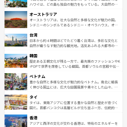
西部には大自然が広がり、グランドキャニオンやイエロー
ハワイは、どの島も独自の魅力をもっている。大自然の神
ストーン国立公園といった絶景が堪能できる。さらに、南
秘を感じたいなら、火山が生み出した壮大な景観を誇るハ
オーストラリア
部のニューオーリンズでは、音楽と美食が融合した独特の
ワイ島は見逃せない。また、定番の観光地といえばオアフ
文化が魅力。旅行者はアメリカの各地域で異なる魅力を楽
島だが、静かな自然を求めるならマウイ島やカウアイ島が
オーストラリアは、壮大な自然と多様な文化が魅力の国。
しみながら、その多様性と豊かな歴史を感じることができ
おすすめ。エメラルドグリーンに輝く海をはじめ、豊かな
シドニーのシンボルであるシドニー・オペラハウス、オー
るだろう。車でのロードトリップや列車の旅も、アメリカ
文化や歴史が息づいている。「アロハスピリット」と呼ば
ストラリア東海岸北部に広がる大サンゴ礁地帯グレートバ
ならではの贅沢な旅のスタイルだ。 なお、新着のアメリカ
台湾
れるおもてなしの心で訪れる人々を迎えてくれるハワイの
リアリーフや大陸中央部にそびえるウルル（エアーズロッ
情報は
コンテンツ一覧
を参照してほしい。
人々、おいしいローカルフードやハワイアンミュージッ
ク）、タスマニアの美しい原生林やケアンズの熱帯雨林な
日本から約４時間ほどでたどり着く台湾は、多彩な文化と
ク、伝統的なフラダンスなど、すべてがハワイの魅力を彩
ど、見どころがたくさん。また、カフェやワイン、オージ
自然が織りなす魅力的な観光地。活気あふれる大都市の台
っている。訪れるたびに新しい発見と感動が待っているハ
ービーフなどの食文化も豊かで、美味しいものであふれて
北やノスタルジックな町並みが人気な九份（ジォウフェ
ワイを、存分に味わってほしい。 なお、新着のハワイ情報
韓国
いる。アクティビティも充実しており、サーフィンやダイ
ン）、静ひつな山岳地帯である台湾東部など、都市の喧騒
は
コンテンツ一覧
を参照してほしい。
ビング、ハイキングなど、アウトドア好きにはたまらな
と山間の静けさが共存しており、訪れる人に新しい発見と
歴史ある王朝文化が残る一方で、最先端のファッションやK
い。オーストラリアの多彩な魅力を存分に味わいつくそ
驚きをもたらしてくれる。また、奥深い台湾の食文化も魅
-POPで世界を席巻している韓国。首都ソウルの宮殿や伝統
う。 なお、新着のオーストラリア情報は
コンテンツ一覧
を
力で、夜市などの屋台グルメから高級料理、ヘルシーで美
家屋が並ぶエリアでは韓国の歴史と文化に浸ることがで
参照してほしい。
ベトナム
容にもいいと評判のスイーツなど、バラエティ豊かな料理
き、地方に足を延ばせば四季折々の自然美を楽しむことが
が味わえる。 なお、新着の台湾情報は
コンテンツ一覧
を参
できる。そして、キムチや焼肉、絶品のストリートフード
豊かな自然と多様な文化が魅力的なベトナム。南北に細長
照してほしい。
まで、さまざまな韓国料理が待っている。夜には、韓国な
く伸びる国土には、広大な田園風景や青々とした山々、世
らではのナイトライフも堪能できる。あたたかいホスピタ
界遺産に登録された壮大な自然景観が点在し、都市部では
タイ
リティに包まれながら、韓国の多彩な魅力を心ゆくまで味
急速な発展と共に伝統が息づく。ハノイの古い町並みやホ
わってみてほしい。 なお、新着の韓国情報は
コンテンツ一
ーチミン市のフランス統治時代の建物も、独特の雰囲気を
タイは、東南アジアに位置する豊かな自然と歴史が息づく
覧
を参照してほしい。
醸し出している。また、バラエティの豊かさとおいしさで
国だ。首都バンコクは高層ビルが立ち並ぶ一方、伝統的な
世界中の食通を魅了してやまないベトナム料理も魅力のひ
寺院や市場がいたるところに点在し、古きよき文化と現代
香港
とつ。フォーやバインミー、ベトナムコーヒーなどは、ぜ
の活気が交差している。北部ではチェンマイなどの山岳地
ひ現地で味わいたい。どの地域を訪れてもあたたかい人々
帯で自然と触れ合い、南部ではプーケットやクラビの美し
アジアと西洋の文化が交わる香港は、特有のエネルギーを