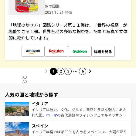
旅の図鑑
2021.10.21 発売
「地球の歩き方」図鑑シリーズ第１１弾は、「世界の祝祭」が
堪能できる１冊。世界各地の多彩な祝祭を、記事と写真で立体
的に紹介しています。
詳細を見る
…
1
2
3
6
AD
AD
人気の国と地域から探す
イタリア
イタリアは歴史、文化、グルメ、自然と多彩な魅力にあふ
れた国。
ローマ
の古代遺跡やフィレンツェのルネッサンス
美術、ヴェネツィアの運河など、歴史あるスポットはもち
スペイン
ろん、トスカーナの美しい田園風景やアマルフィ海岸の絶
景など、自然景観も見逃せない。観光の合間には、本場の
イベリア半島のほぼ80％を占めるスペインは、太陽が降り