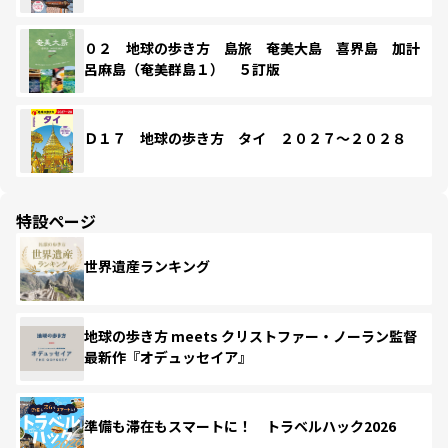
０２ 地球の歩き方 島旅 奄美大島 喜界島 加計
呂麻島（奄美群島１） ５訂版
Ｄ１７ 地球の歩き方 タイ ２０２７～２０２８
特設ページ
世界遺産ランキング
地球の歩き方 meets クリストファー・ノーラン監督
最新作『オデュッセイア』
準備も滞在もスマートに！ トラベルハック2026