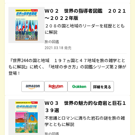
Ｗ０２ 世界の指導者図鑑 ２０２１
～２０２２年版
２０８の国と地域のリーダーを経歴ととも
に解説
旅の図鑑
2021.03.18 発売
『世界244の国と地域 １９７ヵ国と４７地域を旅の雑学とと
もに解説』に続く、「地球の歩き方」の図鑑シリーズ第２弾が
登場！
詳細を見る
Ｗ０３ 世界の魅力的な奇岩と巨石１
３９選
不思議とロマンに満ちた岩石の謎を旅の雑
学とともに解説
旅の図鑑